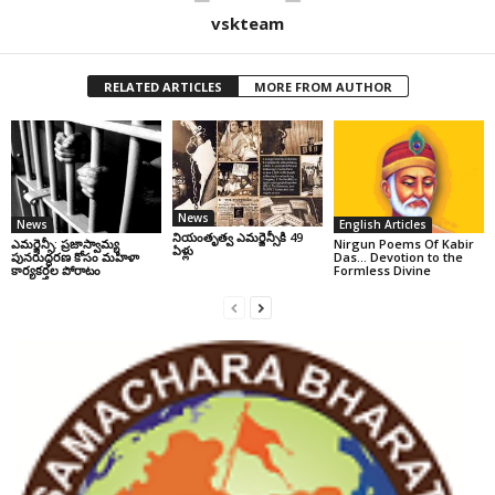
vskteam
RELATED ARTICLES
MORE FROM AUTHOR
News
News
English Articles
నియంతృత్వ ఎమర్జెన్సీకి 49
ఎమర్జెన్సీ: ప్రజాస్వామ్య
Nirgun Poems Of Kabir
ఏళ్లు
పునరుద్ధరణ కోసం మహిళా
Das… Devotion to the
కార్యకర్తల పోరాటం
Formless Divine