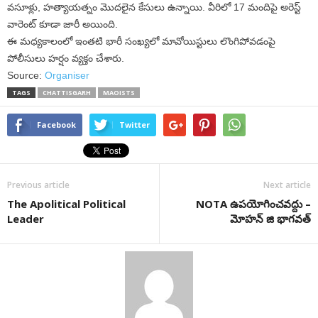
వసూళ్లు, హత్యాయత్నం మొదలైన కేసులు ఉన్నాయి. వీరిలో 17 మందిపై అరెస్ట్
వారెంట్ కూడా జారీ అయింది.
ఈ మధ్యకాలంలో ఇంతటి భారీ సంఖ్యలో మావోయిస్టులు లొంగిపోవడంపై
పోలీసులు హర్షం వ్యక్తం చేశారు.
Source:
Organiser
TAGS
CHATTISGARH
MAOISTS
Facebook
Twitter
Previous article
Next article
The Apolitical Political
NOTA ఉపయోగించవద్దు –
Leader
మోహన్ జి భాగవత్