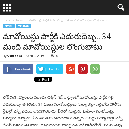
Home
News
మావోయిస్టు పార్టీకి ఎదురుదెబ్బ.. 34 మంది మావోయిస్టుల లొంగుబాటు
NEWS
TELUGU
మావోయిస్టు పార్టీకి ఎదురుదెబ్బ.. 34
మంది మావోయిస్టుల లొంగుబాటు
By
vskteam
-
April 9, 2019
0
Facebook
Twitter
లోక్ సభ ఎన్నికలకు ముందు ఛత్తీస్ గఢ్ రాష్ట్రంలో మావోయిస్టు పార్టీకి గట్టి
ఎదురుదెబ్బ తగిలింది. 34 మంది మావోయిస్టులు సుక్మా జిల్లా ఎర్రబోరు పోలీసు
స్టేషన్లో ఎస్పీ ఎదుట లొంగిపోయారు. వీరిలో ముగ్గురు మహిళా మావోయిస్టు
సభ్యులు ఉన్నారు. వీరంతా తమ ఆయుధాలు అప్పగించినట్టు సుక్మా జిల్లా ఎస్పీ
డీఎస్ మారవి తెలిపారు. లొంగిపోయిన వారిపై గతంలో దాడిదోపిడీ, బలవంతపు