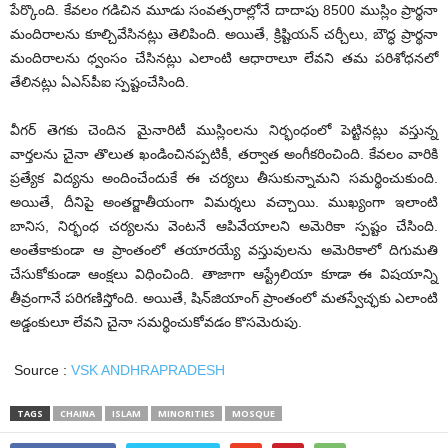
పేర్కొంది. కేవలం గడిచిన మూడు సంవత్సరాల్లోనే దాదాపు 8500 ముస్లిం ప్రార్థనా
మందిరాలను కూల్చివేసినట్లు తెలిపింది. అయితే, క్రిష్టియన్‌ చర్చీలు, బౌద్ధ ప్రార్థనా
మందిరాలను ధ్వంసం చేసినట్లు ఎలాంటి ఆధారాలూ లేవని తమ పరిశోధనలో
తేలినట్లు ఏఎస్‌పీఐ స్పష్టంచేసింది.
వీగర్‌ తెగకు చెందిన మైనారిటీ ముస్లింలను నిర్భంధంలో పెట్టినట్లు వస్తున్న
వార్తలను చైనా తొలుత ఖండించినప్పటికీ, తర్వాత అంగీకరించింది. కేవలం వారికి
ప్రత్యేక విద్యను అందించేందుకే ఈ చర్యలు తీసుకున్నామని సమర్థించుకుంది.
అయితే, దీనిపై అంతర్జాతీయంగా విమర్శలు వచ్చాయి. ముఖ్యంగా ఇలాంటి
బానిస, నిర్భంధ చర్యలను వెంటనే ఆపివేయాలని అమెరికా స్పష్టం చేసింది.
అంతేకాకుండా ఆ ప్రాంతంలో తయారయ్యే వస్తువులను అమెరికాలో దిగుమతి
చేసుకోకుండా ఆంక్షలు విధించింది. తాజాగా ఆస్ట్రేలియా కూడా ఈ విషయాన్ని
తీవ్రంగానే పరిగణిస్తోంది. అయితే, షిన్‌జియాంగ్‌ ప్రాంతంలో మతస్వేచ్ఛకు ఎలాంటి
అడ్డంకులూ లేవని చైనా సమర్థించుకోవడం కొసమెరుపు.
Source :
VSK ANDHRAPRADESH
TAGS
CHAINA
ISLAM
MINORITIES
MOSQUE