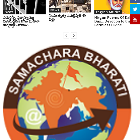
News
News
English Articles
నియంతృత్వ ఎమర్జెన్సీకి 49
ఎమర్జెన్సీ: ప్రజాస్వామ్య
Nirgun Poems Of Kabir
ఏళ్లు
పునరుద్ధరణ కోసం మహిళా
Das… Devotion to the
కార్యకర్తల పోరాటం
Formless Divine