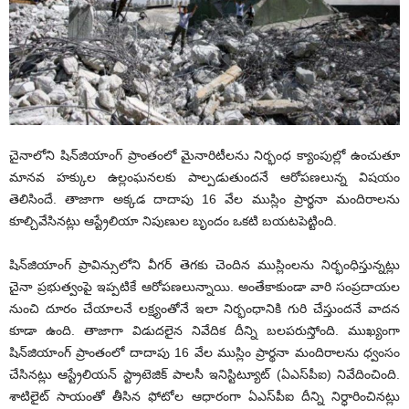
చైనాలోని షిన్‌జియాంగ్‌ ప్రాంతంలో మైనారిటీలను నిర్భంధ క్యాంపుల్లో ఉంచుతూ
మానవ హక్కుల ఉల్లంఘనలకు పాల్పడుతుందనే ఆరోపణలున్న విషయం
తెలిసిందే. తాజాగా అక్కడ దాదాపు 16 వేల ముస్లిం ప్రార్థనా మందిరాలను
కూల్చివేసినట్లు ఆస్ట్రేలియా నిపుణుల బృందం ఒకటి బయటపెట్టింది.
షిన్‌జియాంగ్‌ ప్రావిన్సులోని వీగర్‌ తెగకు చెందిన ముస్లింలను నిర్భంధిస్తున్నట్లు
చైనా ప్రభుత్వంపై ఇప్పటికే ఆరోపణలున్నాయి. అంతేకాకుండా వారి సంప్రదాయల
నుంచి దూరం చేయాలనే లక్ష్యంతోనే ఇలా నిర్భంధానికి గురి చేస్తుందనే వాదన
కూడా ఉంది. తాజాగా విడుదలైన నివేదిక దీన్ని బలపరుస్తోంది. ముఖ్యంగా
షిన్‌జియాంగ్‌ ప్రాంతంలో దాదాపు 16 వేల ముస్లిం ప్రార్థనా మందిరాలను ధ్వంసం
చేసినట్లు ఆస్ట్రేలియన్‌ స్ట్రాటెజిక్‌ పాలసీ ఇనిస్టిట్యూట్ (ఏఎస్‌పీఐ) నివేదించింది.
శాటిలైట్‌ సాయంతో తీసిన ఫోటోల ఆధారంగా ఏఎస్‌పీఐ దీన్ని నిర్ధారించినట్లు