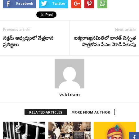
Facebook
Twitter
Previous article
Next article
సక్షమ్ ఆధ్వర్యంలో నేత్రదాన
ఐక్యరాజ్యసమితిలో భారత్ విస్తృత
ప్రతిజ్ఞలు
పాత్రకోసం పీఎం మోడీ పిలుపు
vskteam
RELATED ARTICLES
MORE FROM AUTHOR