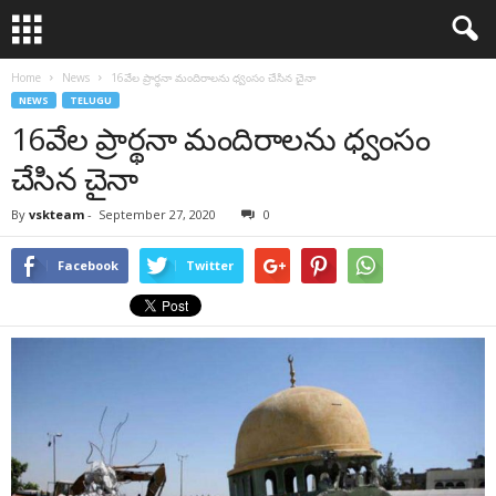
Home
News
16వేల ప్రార్థనా మందిరాలను ధ్వంసం చేసిన చైనా
NEWS
TELUGU
16వేల ప్రార్థనా మందిరాలను ధ్వంసం
చేసిన చైనా
By
vskteam
-
September 27, 2020
0
Facebook
Twitter