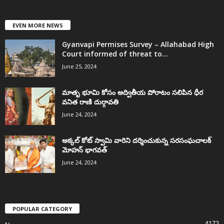
EVEN MORE NEWS
Gyanvapi Permises Survey – Allahabad High
Court informed of threat to...
June 25, 2024
మాతృ భూమి కోసం అద్వితీయ పోరాటం సలిపిన ధీర
వనిత రాణి దుర్గావతి
June 24, 2024
అక్కల్‌ కోట్‌ స్వామి వారిని దర్శించుకున్న సరసంఘచాలక్
మోహన్ భాగవత్
June 24, 2024
POPULAR CATEGORY
4172