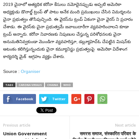
2019 చైనాలో అత్య‌ధిక క‌రోనా కేసులు న‌మోదైన‌ప్పుడు అప్ప‌టి అమెరికా
అధ్య‌క్షుడు డొనాల్డ్ ట్రంప్ తో పాటు అనేక మంది ప్ర‌ముఖులు చేసిన విమ‌ర్శ‌ల‌ను
చైనా ప్ర‌భుత్వం తొసిపుచ్చింది. ఈ వైర‌స్‌ను ట్రంప్ ఏకంగా చైనా వైర‌స్ ని ప్ర‌చారం
చేశాడు. ఈ వైర‌స్‌కు చైనా ప్ర‌భుత్వ‌మే జ‌వాబుదారీగా వ్య‌వ‌హ‌రించాల‌ని కూడా
ట్రంప్ అన్నారు. క‌‌రోనా నివార‌ణ‌కు నిపుణుల చేస్తున్న ప‌రిశోధ‌న‌ల‌కు చైనా
అనుమ‌తినివ్వ‌కుండా మొండిగా వ్య‌వ‌హరిస్తూ, డబ్ల్యూహెచ్‌ఓ చేప‌ట్టిన మిష‌న్‌కు
ఆటంకం కలిగిస్తున్నందుకు చైనా క‌మ్యూనిస్టు ప్ర‌భుత్వంపై అమెరికా విదేశాంగ
కార్యదర్శి మైక్ ఆగ్ర‌హం వ్య‌క్తం చేశారు.
Source :
Organiser
TAGS
CARONA VIRAUS
CHAINA
WHO
Facebook
Twitter
Previous article
Next article
Union Government
समरस समाज, संस्कारित परिवार के