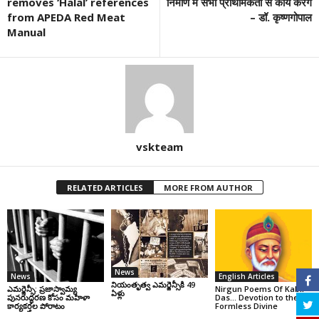
removes ‘Halal’ references
निर्माण में सभी प्राथमिकता से कार्य करेंगे
from APEDA Red Meat
– डॉ. कृष्णगोपाल
Manual
vskteam
RELATED ARTICLES
MORE FROM AUTHOR
News
News
English Articles
నియంతృత్వ ఎమర్జెన్సీకి 49
ఎమర్జెన్సీ: ప్రజాస్వామ్య
Nirgun Poems Of Kabir
ఏళ్లు
పునరుద్ధరణ కోసం మహిళా
Das… Devotion to the
కార్యకర్తల పోరాటం
Formless Divine