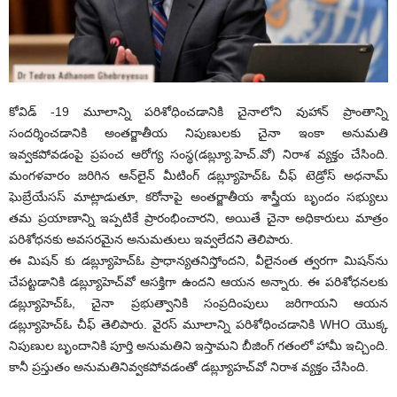
కోవిడ్ -19 మూలాన్ని పరిశోధించడానికి చైనాలోని వుహాన్ ప్రాంతాన్ని
సందర్శించడానికి అంతర్జాతీయ నిపుణులకు చైనా ఇంకా అనుమతి
ఇవ్వకపోవడంపై ప్రపంచ ఆరోగ్య సంస్థ(డ‌బ్ల్యూ.హెచ్.‌వో) నిరాశ వ్యక్తం చేసింది.
మంగ‌ళ‌వారం జ‌రిగిన ఆన్‌లైన్ మీటింగ్ డబ్ల్యూహెచ్‌ఓ చీఫ్ టెడ్రోస్ అధనామ్
ఘెబ్రేయేసస్ మాట్లాడుతూ, క‌రోనాపై అంతర్జాతీయ శాస్త్రీయ బృందం సభ్యులు
తమ ప్రయాణాన్ని ఇప్పటికే ప్రారంభించార‌ని, అయితే చైనా అధికారులు మాత్రం
ప‌రిశోధ‌న‌కు అవసరమైన అనుమతులు ఇవ్వలేద‌ని తెలిపారు.
ఈ మిషన్ కు డబ్ల్యూహెచ్‌ఓ ప్రాధాన్యతనిస్తోంద‌ని, వీలైనంత త్వరగా మిషన్‌ను
చేపట్టడానికి డ‌బ్ల్యూహెచ్‌వో ఆసక్తిగా ఉందని ఆయన అన్నారు. ఈ ప‌రిశోధ‌న‌ల‌కు
డబ్ల్యూహెచ్‌ఓ, చైనా ప్రభుత్వానికి సంప్ర‌దింపులు జ‌రిగాయ‌ని ఆయ‌న
డబ్ల్యూహెచ్‌ఓ చీఫ్ తెలిపారు. వైరస్ మూలాన్ని పరిశోధించడానికి WHO యొక్క
నిపుణుల బృందానికి పూర్తి అనుమ‌తిని ఇస్తామని బీజింగ్ గతంలో హామీ ఇచ్చింది.
కానీ ప్ర‌స్తుతం అనుమ‌తినివ్వ‌క‌పోవ‌డంతో డ‌బ్ల్యూహ‌చ్‌వో నిరాశ వ్య‌క్తం చేసింది.