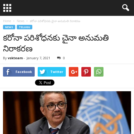
Home
News
క‌రోనా ప‌రిశోధ‌న‌కు చైనా అనుమ‌తి నిరాక‌ర‌ణ‌
NEWS
TELUGU
క‌రోనా ప‌రిశోధ‌న‌కు చైనా అనుమ‌తి
నిరాక‌ర‌ణ‌
By
vskteam
-
January 7, 2021
0
Facebook
Twitter