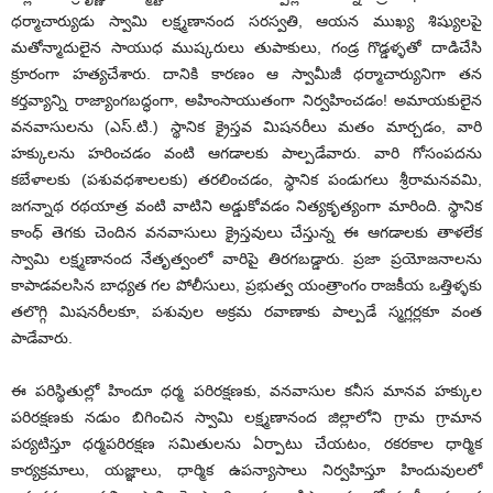
ధర్మాచార్యుడు స్వామి లక్ష్మణానంద సరస్వతి, ఆయన ముఖ్య శిష్యులపై
మతోన్మాదులైన సాయుధ ముష్కరులు తుపాకులు, గండ్ర గొడ్డళ్ళతో దాడిచేసి
క్రూరంగా హత్యచేశారు. దానికి కారణం ఆ స్వామీజీ ధర్మాచార్యునిగా తన
కర్తవ్యాన్ని రాజ్యాంగబద్ధంగా, అహింసాయుతంగా నిర్వహించడం! అమాయకులైన
వనవాసులను (ఎస్‌.టి.) స్థానిక క్రైస్తవ మిషనరీలు మతం మార్చడం, వారి
హక్కులను హరించడం వంటి ఆగడాలకు పాల్పడేవారు. వారి గోసంపదను
కబేళాలకు (పశువధశాలలకు) తరలించడం, స్థానిక పండుగలు శ్రీరామనవమి,
జగన్నాథ రథయాత్ర వంటి వాటిని అడ్డుకోవడం నిత్యకృత్యంగా మారింది. స్థానిక
కాంధ్‌ తెగకు చెందిన వనవాసులు క్రైస్తవులు చేస్తున్న ఈ ఆగడాలకు తాళలేక
స్వామి లక్ష్మణానంద నేతృత్వంలో వారిపై తిరగబడ్డారు. ప్రజా ప్రయోజనాలను
కాపాడవలసిన బాధ్యత గల పోలీసులు, ప్రభుత్వ యంత్రాంగం రాజకీయ ఒత్తిళ్ళకు
తలొగ్గి మిషనరీలకూ, పశువుల అక్రమ రవాణాకు పాల్పడే స్మగ్లర్లకూ వంత
పాడేవారు.
ఈ పరిస్థితుల్లో హిందూ ధర్మ పరిరక్షణకు, వనవాసుల కనీస మానవ హక్కుల
పరిరక్షణకు నడుం బిగించిన స్వామి లక్ష్మణానంద జిల్లాలోని గ్రామ గ్రామాన
పర్యటిస్తూ ధర్మపరిరక్షణ సమితులను ఏర్పాటు చేయటం, రకరకాల ధార్మిక
కార్యక్రమాలు, యజ్ఞాలు, ధార్మిక ఉపన్యాసాలు నిర్వహిస్తూ హిందువులలో