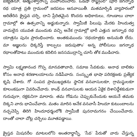
ఐక్యతనూ, ఆత్మవిశ్వాసాన్ని పెంపొందించారు. ఒడిషా రాష్ట్రంలో పూరీ జగన్నాథ
రథ యాత్ర ప్రతి గ్రామంలో జరపటం ఆనవాయితీ. మతమార్పిడి వ్యాపారంలో
ఆరితేరిన క్రైస్తవ చర్చి, దాని ప్రేరితమైన కొందరు అధికారులు, గూండాలు చాలా
గ్రామాల్లో ఈ ఉత్సవాన్ని అడ్డుకున్నారు. స్వామీజీ పిలుపు మేరకు హిందుత్వ
వాదులైన యువత ముందుకు వచ్చి అనేక గ్రామాల్లో భారీ ఎత్తున జగన్నాథ రథ
యాత్రను పునః ప్రారంభించారు. అంతకుముందు ‘రథయాత్రకు అనుమతి లేదు.
మా ఆజ్ఞలను ధిక్కరిస్తే కాల్పులు జరుపుతాం’ అన్న పోలీసులు జగన్నాథ
రథాలతోపాటు ముందుకు కదిలిన జనసముద్రాన్ని చూసి తోక ముడిచారు.
స్వామి లక్ష్మణానంద గొప్ప మానవతావాది, సమాజ సేవకుడు. అనాథ బాలికల
కోసం అనాథ శరణాలయాలను నడిపేవారు. సంస్కృత భాషా పరిరక్షణకు ప్రత్యేక
కృషి చేశారు. గో సంపద ప్రాముఖ్యతను స్థానిక వనవాసులకూ, గ్రామస్థులకూ
కూలంకషంగా వివరించేవారు. కాంథ్‌ వనవాసులకు ఆయన ఏకైక దిశానిర్దేశకుడుగా
గురువుగా, రక్షకునిగా మారారు. తమ గోడును చెప్పుకునేందుకు ఆయనే తమకు
దిక్కని వారు భావించేవారు. మతం మారిన అనేక వనవాసీ హిందూ కుటుంబాలను
నచ్చచెప్పి తిరిగి హిందూధర్మంలోకి స్వామీజీ పునరామగనం చేయించేవారు.
దాంతో చాలా చోట్ల చర్చిలు మూతపడ్డాయి.
క్రైస్తవ మిషనరీల మాటలలోని అంతరార్థాన్నీ, ‘సేవ’ పేరుతో వారు చేస్తున్న