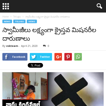
Home
Telugu
స్వామీజీలు లక్ష్యంగా క్రైస్తవ మిషనరీల దారుణాలు
NEWS
TELUGU
VIEWS
స్వామీజీలు లక్ష్యంగా క్రైస్తవ మిషనరీల
దారుణాలు
By
vskteam
-
April 21, 2020
0
Facebook
Twitter