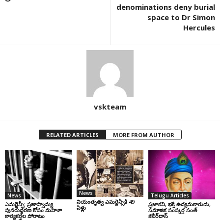
denominations deny burial
space to Dr Simon
Hercules
vskteam
RELATED ARTICLES
MORE FROM AUTHOR
News
News
Telugu Articles
నియంతృత్వ ఎమర్జెన్సీకి 49
ఎమర్జెన్సీ: ప్రజాస్వామ్య
ప్రజాకవి, భక్తి ఉద్యమకారుడు,
ఏళ్లు
పునరుద్ధరణ కోసం మహిళా
సమాజిక సంస్కర్త సంత్‌
కార్యకర్తల పోరాటం
కబీర్‌దాస్‌