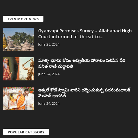
EVEN MORE NEWS
Gyanvapi Permises Survey – Allahabad High
Court informed of threat to...
June 25, 2024
మాతృ భూమి కోసం అద్వితీయ పోరాటం సలిపిన ధీర
వనిత రాణి దుర్గావతి
June 24, 2024
అక్కల్‌ కోట్‌ స్వామి వారిని దర్శించుకున్న సరసంఘచాలక్
మోహన్ భాగవత్
June 24, 2024
POPULAR CATEGORY