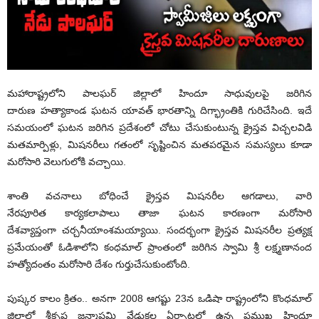
మహారాష్ట్రలోని పాలఘర్ జిల్లాలో
హిందూ సాధువులపై జరిగిన
దారుణ హత్యాకాండ ఘటన యావత్ భారతాన్ని దిగ్భ్రాంతికి గురిచేసింది. ఇదే
సమయంలో ఘటన జరిగిన ప్రదేశంలో చోటు చేసుకుంటున్న క్రైస్తవ విచ్చలవిడి
మతమార్పిళ్లు, మిషనరీలు గతంలో సృష్టించిన మతపరమైన సమస్యలు కూడా
మరోసారి వెలుగులోకి వచ్చాయి.
శాంతి వచనాలు బోధించే క్రైస్తవ మిషనరీల ఆగడాలు, వారి
నేరపూరిత కార్యకలాపాలు తాజా ఘటన కారణంగా మరోసారి
దేశవ్యాప్తంగా చర్చనీయాంశమయ్యా
యి. సందర్భంగా క్రైస్తవ మిషనరీల ప్రత్యక్ష
ప్రమేయంతో ఓడిశాలోని కంధమాల్ ప్రాంతంలో జరిగిన స్వామి శ్రీ లక్ష్మణానంద
హత్యోదంతం మరోసారి దేశం గుర్తుచేసుకుంటోం
ది.
పుష్కర కాలం క్రితం.. అనగా 2008 ఆగష్టు 23న ఒడిషా రాష్ట్రంలోని కొంధమాల్‌
జిల్లాలో శ్రీకృష్ణ జన్మాష్టమి వేడుకల ఏర్పాట్లలో ఉన్న ప్రముఖ హిందూ