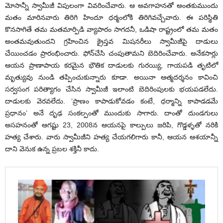
మోసాన్నీ స్వామీజీ విపులంగా వివరించేవారు. ఆ అవగాహనతో అంతకుముందు
మతం మారినవారు తిరిగి హిందూ ధర్మంలోకి తిరిగివచ్చేవారు. ఈ పరిస్థితి
కొనసాగితే తమ మతమార్పిడి వ్యాపారం సాగదనీ, ఒడిషా రాష్ట్రంలో తమ మతం
అంతమవుతుందని గ్రహించిన క్రైస్తవ మిషనరీలు స్వామీజీపై దాడులు
చేయించడం ప్రారంభించారు. ఫోన్‌చేసి చంపుతామని బెదిరించేవారు. అనేకసార్లు
ఆయన ప్రాణాపాయ కరమైన భౌతిక దాడులకు గురయ్యి, గాయపడి తృటిలో
మృత్యువు నుండి తప్పించుకున్నారు కూడా. అయినా ఆత్మదర్శనం కావించి
సర్వసంగ పరిత్యాగం చేసిన స్వామీజీ ఇలాంటి బెదిరింపులకు భయపడలేదు.
దాడులకు వెరవలేదు. ‘ప్రాణం కాపాడుకోవడం కంటే, ధర్మాన్ని కాపాడడమే
ప్రధానం’ అనే దృఢ సంకల్పంతో ముందుకు సాగారు. దాంతో దుండగులు
అసహనంతో ఆగష్టు 23, 2008న ఆయనపై కాల్పులు జరిపి, గొడ్డళ్ళతో నరికి
హత్య చేశారు. వారు స్వామీజీని హత్య చేయగలిగారు కానీ, ఆయన ఆశయాన్నీ
దాని వెనుక ఉన్న ప్రబల శక్తినీ కాదు.