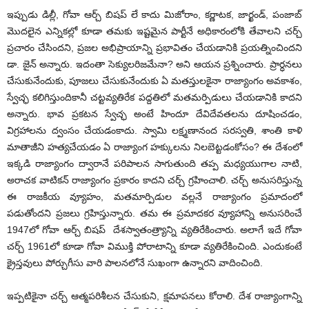
ఇప్పుడు డిల్లీ, గోవా ఆర్చ్ బిషప్ లే కాదు మిజోరాం, కర్ణాటక, జార్ఖండ్, పంజాబ్
మొదలైన ఎన్నికల్లో కూడా తమకు ఇష్టమైన పార్టీనే అధికారంలోకి తేవాలని చర్చ్
ప్రచారం చేసిందని, ప్రజల అభిప్రాయాన్ని ప్రభావితం చేయడానికి ప్రయత్నించిందని
డా. జైన్ అన్నారు. ఇదంతా సెక్యులరిజమేనా? అని ఆయన ప్రశ్నించారు. ప్రార్ధనలు
చేసుకునేందుకు, పూజలు చేసుకునేందుకు ఏ మతస్తులకైనా రాజ్యాంగం అవకాశం,
స్వేచ్ఛ కలిగిస్తుందికానీ చట్టవ్యతిరేక పద్దతిలో మతమర్పిడులు చేయడానికి కాదని
అన్నారు. భావ ప్రకటన స్వేచ్ఛ అంటే హిందూ దేవిదేవతలను దూషించడం,
విగ్రహాలను ద్వంసం చేయడంకాదు. స్వామి లక్ష్మణానంద సరస్వతి, శాంతి కాళి
మాతాజీని హత్యచేయడం ఏ రాజ్యాంగ హక్కులను నిలబెట్టడంకోసం? ఈ దేశంలో
ఇక్కడి రాజ్యాంగం ద్వారానే పరిపాలన సాగుతుంది తప్ప మధ్యయుగాల నాటి,
అరాచక వాటికన్ రాజ్యాంగం ప్రకారం కాదని చర్చ్ గ్రహించాలి. చర్చ్ అనుసరిస్తున్న
ఈ రాజకీయ వ్యూహం, మతమార్పిడుల వల్లనే రాజ్యాంగం ప్రమాదంలో
పడుతోందని ప్రజలు గ్రహిస్తున్నారు. తమ ఈ ప్రమాదకర వ్యూహాన్ని అనుసరించే
1947లో గోవా ఆర్చ్ బిషప్ దేశస్వాతంత్ర్యాన్ని వ్యతిరేకించారు. అలాగే ఇదే గోవా
చర్చ్ 1961లో కూడా గోవా విముక్తి పోరాటాన్ని కూడా వ్యతిరేకించింది. ఎందుకంటే
క్రైస్తవులు పోర్చుగీసు వారి పాలనలోనే సుఖంగా ఉన్నారని వాదించింది.
ఇప్పటికైనా చర్చ్ ఆత్మపరిశీలన చేసుకుని, క్షమాపనలు కోరాలి. దేశ రాజ్యాంగాన్ని