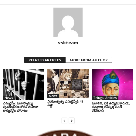
vskteam
RELATED ARTICLES
MORE FROM AUTHOR
News
News
Telugu Articles
నియంతృత్వ ఎమర్జెన్సీకి 49
ఎమర్జెన్సీ: ప్రజాస్వామ్య
ప్రజాకవి, భక్తి ఉద్యమకారుడు,
ఏళ్లు
పునరుద్ధరణ కోసం మహిళా
సమాజిక సంస్కర్త సంత్‌
కార్యకర్తల పోరాటం
కబీర్‌దాస్‌