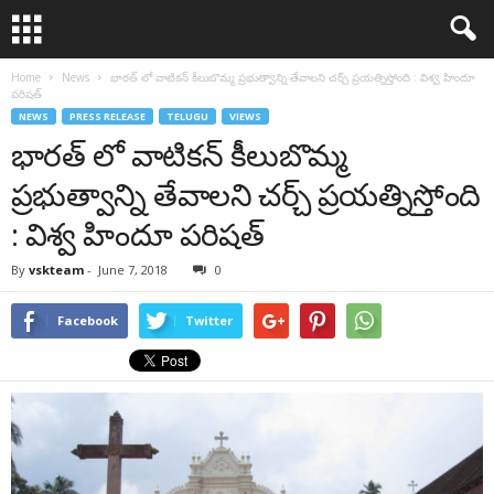
Home
News
భారత్ లో వాటికన్ కీలుబొమ్మ ప్రభుత్వాన్ని తేవాలని చర్చ్ ప్రయత్నిస్తోంది : విశ్వ హిందూ
పరిషత్
NEWS
PRESS RELEASE
TELUGU
VIEWS
భారత్ లో వాటికన్ కీలుబొమ్మ
ప్రభుత్వాన్ని తేవాలని చర్చ్ ప్రయత్నిస్తోంది
: విశ్వ హిందూ పరిషత్
By
vskteam
-
June 7, 2018
0
Facebook
Twitter