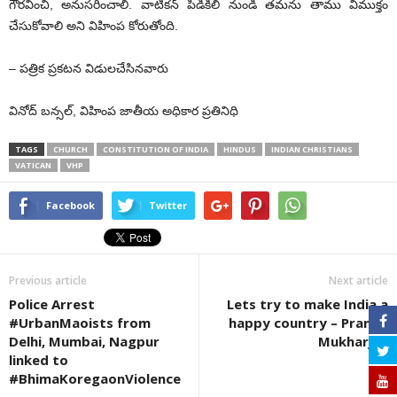
గౌరవించి, అనుసరించాలి. వాటికన్ పిడికిలి నుండి తమను తాము విముక్తం
చేసుకోవాలి అని విహింప కోరుతోంది.
– పత్రిక ప్రకటన విడులచేసినవారు
వినోద్ బన్సల్, విహింప జాతీయ అధికార ప్రతినిధి
TAGS
CHURCH
CONSTITUTION OF INDIA
HINDUS
INDIAN CHRISTIANS
VATICAN
VHP
Facebook
Twitter
Previous article
Next article
Police Arrest
Lets try to make India a
#UrbanMaoists from
happy country – Pranab
Delhi, Mumbai, Nagpur
Mukharjee
linked to
#BhimaKoregaonViolence