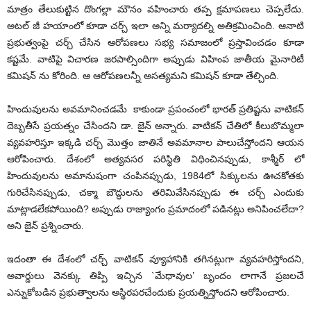
మాత్రం తేలుకుట్టిన దొంగల్లా మౌనం వహించారు తప్ప క్షమాపణలు చెప్పలేదు.
అటల్ జీ హయాంలో కూడా చర్చ్ ఇలా అన్ని మర్యాదల్ని అతిక్రమించింది. ఆనాటి
ప్రభుత్వంపై చర్చ్ చేసిన ఆరోపణలు సభ్య సమాజంలో ప్రస్తావించడం కూడా
కష్టమే. వాటిపై విచారణ జరపాల్సిందిగా అప్పుడు విహింప జాతీయ మైనారిటీ
కమిషన్ ను కోరింది. ఆ ఆరోపణలన్నీ అసత్యమని కమిషన్ కూడా తేల్చింది.
హిందువులను అవమానించడమే కాకుండా ప్రపంచంలో భారత్ ప్రతిష్టను వాటికన్
దెబ్బతీసే ప్రయత్నం చేసిందని డా. జైన్ అన్నారు. వాటికన్ చేతిలో కీలుబొమ్మలా
వ్యవహరిస్తూ ఇక్కడి చర్చ్ మొత్తం జాతినే అవమానాల పాలుచేస్తోందని ఆయన
ఆరోపించారు. దేశంలో అత్యవసర పరిస్థితి విధించినప్పుడు, కాశ్మీర్ లో
హిందువులను అమానుషంగా చంపినప్పుడు, 1984లో సిక్కులను ఊచకోతకు
గురిచేసినప్పుడు, చక్మా బౌద్ధులను తరిమివేసినప్పుడు ఈ చర్చ్ ఎందుకు
మాట్లాడలేకపోయింది? అప్పుడు రాజ్యాంగం ప్రమాదంలో పడినట్లు అనిపించలేదా?
అని జైన్ ప్రశ్నించారు.
ఇదంతా ఈ దేశంలో చర్చ్ వాటికన్ వ్యూహానికి తగినట్లుగా వ్యవహరిస్తోందని,
అవార్డులు వెనక్కు తిప్పి ఇచ్చిన `మేధావుల’ బృందం లాగానే ప్రజలచే
ఎన్నుకోబడిన ప్రభుత్వాలను అస్థిరపరచేందుకు ప్రయత్నిస్తోందని ఆరోపించారు.