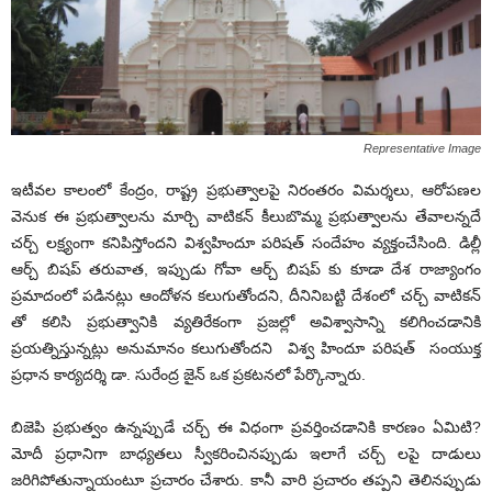
Representative Image
ఇటీవల కాలంలో కేంద్రం, రాష్ట్ర ప్రభుత్వాలపై నిరంతరం విమర్శలు, ఆరోపణల
వెనుక ఈ ప్రభుత్వాలను మార్చి వాటికన్ కీలుబొమ్మ ప్రభుత్వాలను తేవాలన్నదే
చర్చ్ లక్ష్యంగా కనిపిస్తోందని విశ్వహిందూ పరిషత్ సందేహం వ్యక్తంచేసింది. డిల్లీ
ఆర్చ్ బిషప్ తరువాత, ఇప్పుడు గోవా ఆర్చ్ బిషప్ కు కూడా దేశ రాజ్యాంగం
ప్రమాదంలో పడినట్లు ఆందోళన కలుగుతోందని, దీనినిబట్టి దేశంలో చర్చ్ వాటికన్
తో కలిసి ప్రభుత్వానికి వ్యతిరేకంగా ప్రజల్లో అవిశ్వాసాన్ని కలిగించడానికి
ప్రయత్నిస్తున్నట్లు అనుమానం కలుగుతోందని విశ్వ హిందూ పరిషత్ సంయుక్త
ప్రధాన కార్యదర్శి డా. సురేంద్ర జైన్ ఒక ప్రకటనలో పేర్కొన్నారు.
బిజెపి ప్రభుత్వం ఉన్నప్పుడే చర్చ్ ఈ విధంగా ప్రవర్తించడానికి కారణం ఏమిటి?
మోదీ ప్రధానిగా బాధ్యతలు స్వీకరించినప్పుడు ఇలాగే చర్చ్ లపై దాడులు
జరిగిపోతున్నాయంటూ ప్రచారం చేశారు. కానీ వారి ప్రచారం తప్పని తెలినప్పుడు