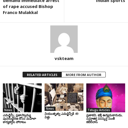
demand immediate arrest
Indian Sports
of rape accused Bishop
Franco Mulakkal
vskteam
RELATED ARTICLES
MORE FROM AUTHOR
News
News
Telugu Articles
నియంతృత్వ ఎమర్జెన్సీకి 49
ఎమర్జెన్సీ: ప్రజాస్వామ్య
ప్రజాకవి, భక్తి ఉద్యమకారుడు,
ఏళ్లు
పునరుద్ధరణ కోసం మహిళా
సమాజిక సంస్కర్త సంత్‌
కార్యకర్తల పోరాటం
కబీర్‌దాస్‌