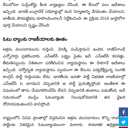
కేసులోనూ సుప్రీంకోర్టు కీలక వ్యాఖ్యలు చేసింది. ఈ కేసులో పలు ఆదేశాలు
ఇచ్చింది. భారత్‌-బంగ్లాదేశ్‌ సరిహద్దుల్లో కంచె నిర్మాణాన్ని వేగవంతం చేయాలని,
జాతీయ పౌరపట్టికను రూపొందించాలనీ నిర్దేశించింది. ఈ ప్రక్రియ 2016 జులైలోగా
పూర్తి చేయాలని స్పష్టం చేసింది.
ఓటు బ్యాంకు రాజకీయాలకు ఊతం
అక్రమ వలసదారులను గుర్తించి, వెనక్కి పంపిస్తామని ఇందిర, రాజీవ్‌గాంధీ
ఎన్నోసార్లు ప్రకటించారు. ఎన్‌ఆర్‌సీ లక్ష్యం సైతం ఇదే. ఎన్‌ఆర్‌సీ కసరత్తు,
తీరుతెన్నులను నిశితంగా పరిశీలించిన న్యాయస్థానం ఈ దిశగానే ఆదేశాలు
ఇచ్చింది. సర్వోన్నత న్యాయస్థానం స్వయంగా ఈ కేసును పర్యవేక్షిస్తున్న సంగతి
కాంగ్రెస్‌ పార్టీ గుర్తించడం లేదు. భారతీయ జనతా పార్టీ విభజిత రాజకీయాల్లో
ఎన్‌ఆర్‌సీ ఓ భాగమని చెప్పడానికి ఆ పార్టీ ప్రయత్నిస్తోంది. అంతేకాక ఈ
విషయంలో తాను చేయగలిగిందేమీ లేదని చెప్పడానికి తంటాలు పడుతోంది. అదే
సమయంలో ముస్లిం ఓటుబ్యాంకు నిలుపుకోవడానికి తన వైఖరి
దోహదపడుతుందని భావిస్తోంది.
రాష్ట్రంలోని వివిధ ప్రాంతాల్లో విస్తరించిన అక్రమ వలసదారులు కొన్ని రాజకీయ
పార్టీలకు నికరమైన ఓటుబ్యాంకులుగా మారారు. సామాజిక ఉద్రిక్తతలకు,