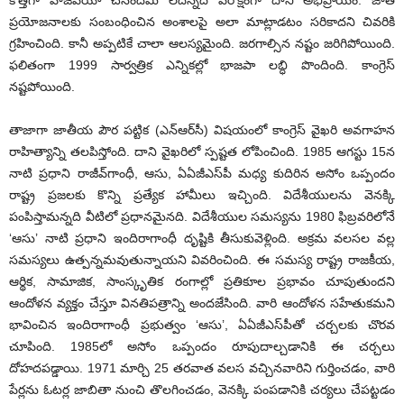
ప్రయోజనాలకు సంబంధించిన అంశాలపై అలా మాట్లాడటం సరికాదని చివరికి
గ్రహించింది. కానీ అప్పటికే చాలా ఆలస్యమైంది. జరగాల్సిన నష్టం జరిగిపోయింది.
ఫలితంగా 1999 సార్వత్రిక ఎన్నికల్లో భాజపా లబ్ధి పొందింది. కాంగ్రెస్‌
నష్టపోయింది.
తాజాగా జాతీయ పౌర పట్టిక (ఎన్‌ఆర్‌సీ) విషయంలో కాంగ్రెస్‌ వైఖరి అవగాహన
రాహిత్యాన్ని తలపిస్తోంది. దాని వైఖరిలో స్పష్టత లోపించింది. 1985 ఆగస్టు 15న
నాటి ప్రధాని రాజీవ్‌గాంధీ, ఆసు, ఏఏజీఎస్‌పీ మధ్య కుదిరిన అసోం ఒప్పందం
రాష్ట్ర ప్రజలకు కొన్ని ప్రత్యేక హామీలు ఇచ్చింది. విదేశీయులను వెనక్కి
పంపిస్తామన్నది వీటిలో ప్రధానమైనది. విదేశీయుల సమస్యను 1980 ఫిబ్రవరిలోనే
‘ఆసు’ నాటి ప్రధాని ఇందిరాగాంధీ దృష్టికి తీసుకువెళ్లింది. అక్రమ వలసల వల్ల
సమస్యలు ఉత్పన్నమవుతున్నాయని వివరించింది. ఈ సమస్య రాష్ట్ర రాజకీయ,
ఆర్థిక, సామాజిక, సాంస్కృతిక రంగాల్లో ప్రతికూల ప్రభావం చూపుతుందని
ఆందోళన వ్యక్తం చేస్తూ వినతిపత్రాన్ని అందజేసింది. వారి ఆందోళన సహేతుకమని
భావించిన ఇందిరాగాంధీ ప్రభుత్వం ‘ఆసు’, ఏఏజీఎస్‌పీతో చర్చలకు చొరవ
చూపింది. 1985లో అసోం ఒప్పందం రూపుదాల్చడానికి ఈ చర్చలు
దోహదపడ్డాయి. 1971 మార్చి 25 తరవాత వలస వచ్చినవారిని గుర్తించడం, వారి
పేర్లను ఓటర్ల జాబితా నుంచి తొలగించడం, వెనక్కి పంపడానికి చర్యలు చేపట్టడం