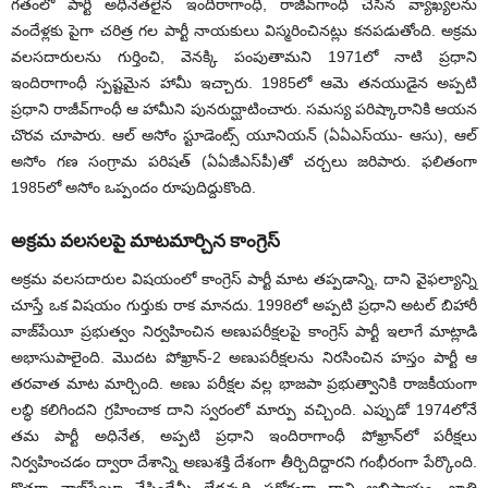
గతంలో పార్టీ అధినేతలైన ఇందిరాగాంధీ, రాజీవ్‌గాంధీ చేసిన వ్యాఖ్యలను
వందేళ్లకు పైగా చరిత్ర గల పార్టీ నాయకులు విస్మరించినట్లు కనపడుతోంది. అక్రమ
వలసదారులను గుర్తించి, వెనక్కి పంపుతామని 1971లో నాటి ప్రధాని
ఇందిరాగాంధీ స్పష్టమైన హామీ ఇచ్చారు. 1985లో ఆమె తనయుడైన అప్పటి
ప్రధాని రాజీవ్‌గాంధీ ఆ హామీని పునరుద్ఘాటించారు. సమస్య పరిష్కారానికి ఆయన
చొరవ చూపారు. ఆల్‌ అసోం స్టూడెంట్స్‌ యూనియన్‌ (ఏఏఎస్‌యు- ఆసు), ఆల్‌
అసోం గణ సంగ్రామ పరిషత్‌ (ఏఏజీఎస్‌పీ)తో చర్చలు జరిపారు. ఫలితంగా
1985లో అసోం ఒప్పందం రూపుదిద్దుకొంది.
అక్రమ వలసలపై మాటమార్చిన కాంగ్రెస్‌
అక్రమ వలసదారుల విషయంలో కాంగ్రెస్‌ పార్టీ మాట తప్పడాన్ని, దాని వైఫల్యాన్ని
చూస్తే ఒక విషయం గుర్తుకు రాక మానదు. 1998లో అప్పటి ప్రధాని అటల్‌ బిహారీ
వాజ్‌పేయీ ప్రభుత్వం నిర్వహించిన అణుపరీక్షలపై కాంగ్రెస్‌ పార్టీ ఇలాగే మాట్లాడి
అభాసుపాలైంది. మొదట పోఖ్రాన్‌-2 అణుపరీక్షలను నిరసించిన హస్తం పార్టీ ఆ
తరవాత మాట మార్చింది. అణు పరీక్షల వల్ల భాజపా ప్రభుత్వానికి రాజకీయంగా
లబ్ధి కలిగిందని గ్రహించాక దాని స్వరంలో మార్పు వచ్చింది. ఎప్పుడో 1974లోనే
తమ పార్టీ అధినేత, అప్పటి ప్రధాని ఇందిరాగాంధీ పోఖ్రాన్‌లో పరీక్షలు
నిర్వహించడం ద్వారా దేశాన్ని అణుశక్తి దేశంగా తీర్చిదిద్దారని గంభీరంగా పేర్కొంది.
కొత్తగా వాజ్‌పేయీ చేసిందేమీ లేదన్నది పరోక్షంగా దాని అభిప్రాయం. జాతి