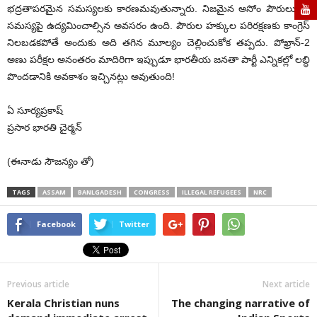
భద్రతాపరమైన సమస్యలకు కారణమవుతున్నారు. నిజమైన అసోం పౌరులు ఈ
సమస్యపై ఉద్యమించాల్సిన అవసరం ఉంది. పౌరుల హక్కుల పరిరక్షణకు కాంగ్రెస్‌
నిలబడకపోతే అందుకు అది తగిన మూల్యం చెల్లించుకోక తప్పదు. పోఖ్రాన్‌-2
అణు పరీక్షల అనంతరం మాదిరిగా ఇప్పుడూ భారతీయ జనతా పార్టీ ఎన్నికల్లో లబ్ధి
పొందడానికి అవకాశం ఇచ్చినట్లు అవుతుంది!
ఏ సూర్యప్రకాష్
ప్రసార భారతి చైర్మన్
(ఈనాడు సౌజన్యం తో)
TAGS
ASSAM
BANLGADESH
CONGRESS
ILLEGAL REFUGEES
NRC
Facebook
Twitter
Previous article
Next article
Kerala Christian nuns
The changing narrative of