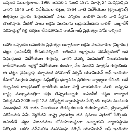
ఒప్పంద ముఖ్యాంశాలు. 1966 జనవరి 1 నుంచి 1971 మార్చి 24 మధ్యవచ్చిన
వారిని 1946 నాటి విదేశీయుల చట్టం, 1964 నాటి విదేశీయుల (ట్రైబ్యునల్‌)
ఉత్తర్వుల ప్రకారం గుర్తించడంతో పాటు ఎన్నికల జాబితా నుంచి వారి పేర్లను
తొలగిస్తారు. వీటితో పాటు అక్రమ వలసలను అడ్డుకునేందుకు భారత్‌- బంగ్లాదేశ్‌
సరిహద్దుల్లో గట్టి చర్యలు చేపడతామని రాజీవ్‌గాంధీ ప్రభుత్వం హామీ ఇచ్చింది.
అసోం ఒప్పందం అనంతరం ప్రభుత్వం ఆర్భాటంగా అక్రమ వలసదారుల (నిర్ధారణ)
చట్టం (ఐఎండీటీ) తీసుకువచ్చింది. ఆశించిన లక్ష్యాలను నెరవేర్చడంలో ఇది
విఫలమైంది. విదేశీయుల గుర్తింపు, వారిని వెనక్కి పంపడంలో విజయవంతం
కాలేకపోయింది. లక్షల్లో విదేశీయులు ఉండగా, వేల మందిని మాత్రమే గుర్తించింది.
ఈ చట్టం వైఫల్యంపై శర్బానంద సోనొవాల్‌ వర్సెస్‌ యూనియన్‌ ఆఫ్‌ ఇండియా
కేసులో ముగ్గురు సభ్యుల సుప్రీంకోర్టు ధర్మాసనం ప్రతికూల వ్యాఖ్యలు చేసింది. అదే
శర్బానంద కాలక్రమంలో భారతీయ జనతా పార్టీ నాయకుడిగా మారి, ఇప్పుడు
రాష్ట్ర ముఖ్యమంత్రిగా చక్రం తిప్పుతున్నారు. ఐఎండీటీ చట్టం రాజ్యాంగ
విరుద్ధమని 2005 జులై 12న సర్వోన్నత న్యాయస్థానం పేర్కొంది. అక్రమ వలసలకు
సంబంధించి 85 శాతం విచారణలు తిరస్కరణలకు గురయ్యాయని, ట్రైబ్యునల్‌
పరిశీలనకు ఏమీ వెళ్లలేదని రాష్ట్ర ప్రభుత్వం తన ప్రమాణ పత్రంలో పేర్కొంది.
ఐఎండీటీ చట్టం నిబంధనలు లోపభూయిష్ఠంగా ఉన్నాయని న్యాయస్థానం
పేర్కొంది. అసోం సన్‌మిలిట మహాసంఘ వర్సెస్‌ యూనియన్‌ ఆఫ్‌ ఇండియా