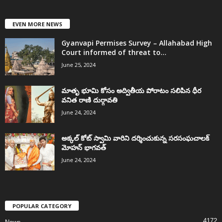
EVEN MORE NEWS
Gyanvapi Permises Survey – Allahabad High
Court informed of threat to...
June 25, 2024
మాతృ భూమి కోసం అద్వితీయ పోరాటం సలిపిన ధీర
వనిత రాణి దుర్గావతి
June 24, 2024
అక్కల్‌ కోట్‌ స్వామి వారిని దర్శించుకున్న సరసంఘచాలక్
మోహన్ భాగవత్
June 24, 2024
POPULAR CATEGORY
4172