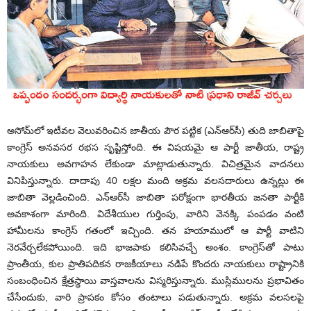
అసోమ్‌లో ఇటీవల వెలువరించిన జాతీయ పౌర పట్టిక (ఎన్‌ఆర్‌సీ) తుది జాబితాపై
కాంగ్రెస్‌ అనవసర రభస సృష్టిస్తోంది. ఈ విషయమై ఆ పార్టీ జాతీయ, రాష్ట్ర
నాయకులు అవగాహన లేకుండా మాట్లాడుతున్నారు. విచిత్రమైన వాదనలు
వినిపిస్తున్నారు. దాదాపు 40 లక్షల మంది అక్రమ వలసదారులు ఉన్నట్లు ఈ
జాబితా వెల్లడించింది. ఎన్‌ఆర్‌సీ జాబితా పరోక్షంగా భారతీయ జనతా పార్టీకి
అవకాశంగా మారింది. విదేశీయుల గుర్తింపు, వారిని వెనక్కి పంపడం వంటి
హామీలను కాంగ్రెస్‌ గతంలో ఇచ్చింది. తన హయాములో ఆ పార్టీ వాటిని
నెరవేర్చలేకపోయింది. ఇది భాజపాకు కలిసివచ్చే అంశం. కాంగ్రెస్‌తో పాటు
ప్రాంతీయ, కుల ప్రాతిపదికన రాజకీయాలు నడిపే కొందరు నాయకులు రాష్ట్రానికి
సంబంధించిన క్షేత్రస్థాయి వాస్తవాలను విస్మరిస్తున్నారు. ముస్లిములను ప్రభావితం
చేసేందుకు, వారి ప్రాపకం కోసం తంటాలు పడుతున్నారు. అక్రమ వలసలపై