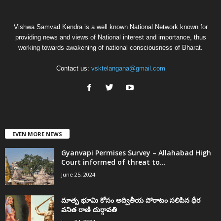
Vishwa Samvad Kendra is a well known National Network known for
providing news and views of National interest and importance, thus
working towards awakening of national consciousness of Bharat.
Contact us:
vsktelangana@gmail.com
EVEN MORE NEWS
Gyanvapi Permises Survey – Allahabad High
Court informed of threat to...
June 25, 2024
మాతృ భూమి కోసం అద్వితీయ పోరాటం సలిపిన ధీర
వనిత రాణి దుర్గావతి