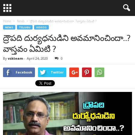
Home
News
ద్రౌపది దుర్యధనుడిని అవమానించిందా..?వాస్తవం ఏమిటి ?
NEWS
TELUGU
VIDEOS
ద్రౌపది దుర్యధనుడిని అవమానించిందా..?
వాస్తవం ఏమిటి ?
By
vskteam
-
April 24, 2020
0
Facebook
Twitter