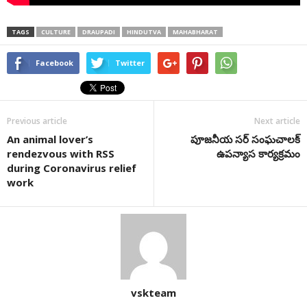
TAGS
CULTURE
DRAUPADI
HINDUTVA
MAHABHARAT
Facebook
Twitter
Previous article
Next article
An animal lover’s
పూజనీయ సర్ సంఘచాలక్
rendezvous with RSS
ఉపన్యాస కార్యక్రమం
during Coronavirus relief
work
vskteam