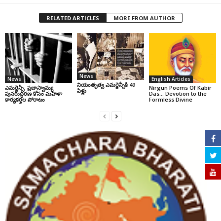
RELATED ARTICLES
MORE FROM AUTHOR
News
News
English Articles
నియంతృత్వ ఎమర్జెన్సీకి 49
ఎమర్జెన్సీ: ప్రజాస్వామ్య
Nirgun Poems Of Kabir
ఏళ్లు
పునరుద్ధరణ కోసం మహిళా
Das… Devotion to the
కార్యకర్తల పోరాటం
Formless Divine