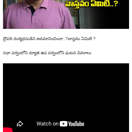
ద్రౌపది దుర్యధనుడిని అవమానించిందా..?వాస్తవం ఏమిటి ?
సభా పర్వంలోని ద్యూత ఉప పర్వంలోని ఘటన వివరాలు