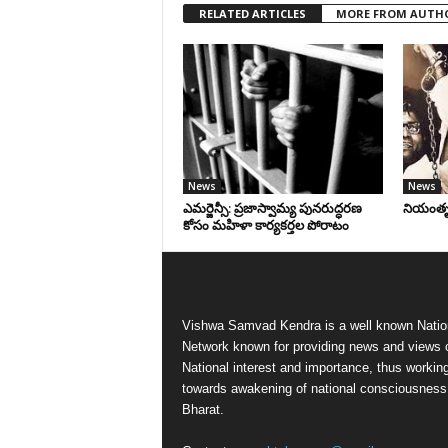
RELATED ARTICLES
MORE FROM AUTH
News
News
ఎమర్జెన్సీ: ప్రజాస్వామ్య పునరుద్ధరణ
నియంతృత్
కోసం మహిళా కార్యకర్తల పోరాటం
Vishwa Samvad Kendra is a well known Natio
Network known for providing news and views 
National interest and importance, thus workin
towards awakening of national consciousness
Bharat.