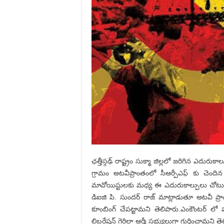
ఛత్తీస్గఢ్ రాష్ట్రం సుక్మా జిల్లలో జరిగిన ఎదు
గ్రామం అటవీప్రాంతంలో సీఆర్పీఎఫ్ కు చెంది
మావోయిస్టులకు మధ్య ఈ ఎదురుకాల్పులు చోటుచ
డిఐజి పి. సుందర్ రాజ్ మాట్లాడుతూ అటవీ ప్
కూంబింగ్ చేపట్టామని తెలిపారు.ఎంకౌంటర్ లో
లిబరేషన్ గెరిల్లా ఆర్మీ సభ్యులుగా గుర్తించామని 