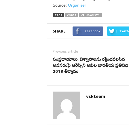
Source:
Organiser
TAGS
COBRA
CPI-MAOISTS
SHARE
Facebook
Twitt
Previous article
సంప్రదాయాలు, విశ్వాసాలను రక్షించవలసిన
అవసరంపై ఆరెస్సెస్ అఖిల భారతీయ ప్రతినిధ
2019 తీర్మానం
vskteam