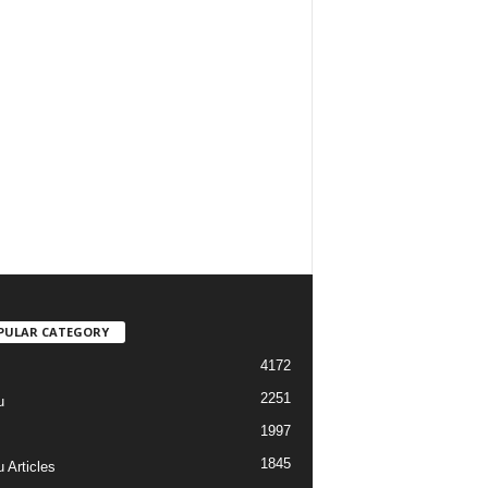
PULAR CATEGORY
4172
2251
u
1997
s
1845
 Articles