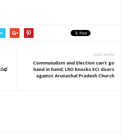
er
Next article
Communalism and Election can’t go
ి సభ
hand in hand; LRO knocks ECI doors
against Arunachal Pradesh Church