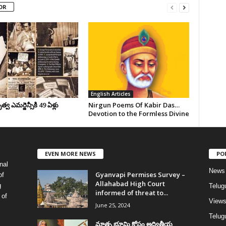
OR
English Articles
వ ఎమర్జెన్సీకి 49 ఏళ్లు
Nirgun Poems Of Kabir Das…
Devotion to the Formless Divine
EVEN MORE NEWS
PO
nal
News
Gyanvapi Permises Survey –
of
Allahabad High Court
g
Telug
informed of threat to...
 of
View
June 25, 2024
Telugu
మాతృ భూమి కోసం అద్వితీయ