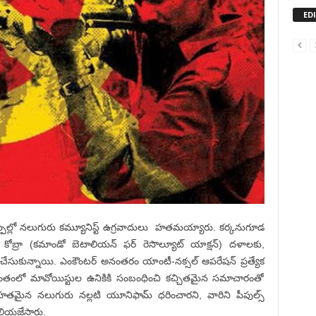
ED
రుకాల్పుల్లో నలుగురు కమ్యూనిస్ట్ ఉగ్రవాదులు హతమయ్యారు. కర్కనుగూడ
న కోబ్రా (కమాండో బెటాలియన్ ఫర్ రెసొల్యూట్ యాక్షన్) దళాలకు,
ేసుకున్నాయి. ఎంకౌంటర్ అనంతరం యాంటీ-నక్సల్ ఆపరేషన్ ప్రత్యేక
రాంతంలో మావోయిస్టుల ఉనికికి సంబంధించి కచ్చితమైన సమాచారంతో
 హతమైన నలుగురు నల్లటి యూనిఫామ్ ధరించారని, వారిని పీపుల్స్
తెలియజేసారు.