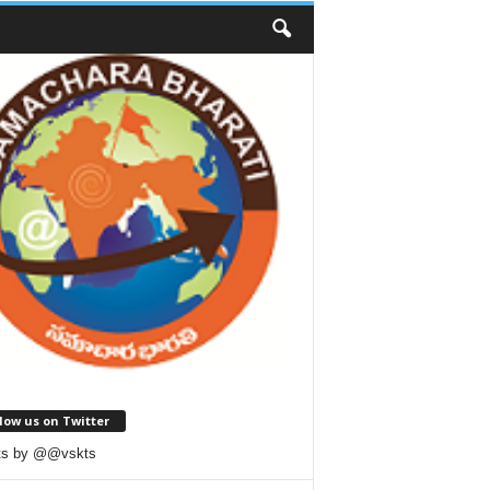
low us on Twitter
ts by @@vskts