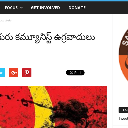
FOCUS
GET INVOLVED
DONATE
వాదులు హతం
ురు కమ్యూనిస్ట్ ఉగ్రవాదులు
er
Fol
Twee