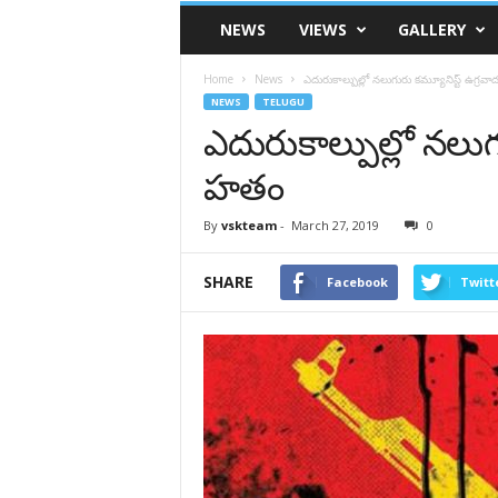
VSK
NEWS
VIEWS
GALLERY
Telangana
Home
News
ఎదురుకాల్పుల్లో నలుగురు కమ్యూనిస్ట్ ఉగ్ర
NEWS
TELUGU
ఎదురుకాల్పుల్లో నలుగ
హతం
By
vskteam
-
March 27, 2019
0
SHARE
Facebook
Twitt