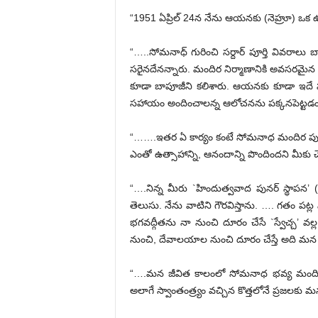
“1951 ఏప్రిల్ 24న నేను ఆయనకు (నెహ్రూ) ఒక ఉత
“…..సోమనాధ్ గురించి సర్దార్ పూర్తి వివరాలు
సరైనదేనన్నారు. మందిర నిర్మాణానికి అవసరమైన ధ
కూడా బాపూజీని కలిశారు. ఆయనకు కూడా ఇదే సలహ
సహాయం అందించాలన్న ఆలోచనను పక్కనపెట్టడం జ
“…….ఇతర ఏ కార్యం కంటే సోమనాధ మందిర పునర్
ఎంతో ఉత్సాహాన్ని, ఆనందాన్ని పొందిందని మీకు చ
“….నిన్న మీరు `హిందుత్వవాద పునర్ స్థాపన’
తెలుసు. నేను వాటిని గౌరవిస్తాను. …. గతం పట్ల న
భగవద్గీతను నా నుంచి దూరం చేసే `స్వేచ్చ’ వల్
నుంచి, దేవాలయాల నుంచి దూరం చేస్తే అది మన జీ
“….మన జీవిత కాలంలో సోమనాధ భవ్య మందిర నిర్
అలాగే స్వాంతంత్ర్యం వచ్చిన కొత్తలోనే ప్రజలకు మ