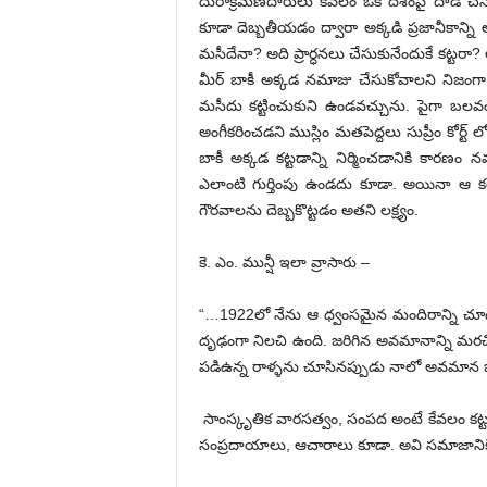
దురాక్రమణదారులు కేవలం ఒక దేశంపై దాడి చేసి
కూడా దెబ్బతీయడం ద్వారా అక్కడి ప్రజానీకాన్న
మసీదేనా? అది ప్రార్ధనలు చేసుకునేందుకే కట్టర
మీర్ బాకీ అక్కడ నమాజు చేసుకోవాలని నిజంగా 
మసీదు కట్టించుకుని ఉండవచ్చును. పైగా బలవ
అంగీకరించడని ముస్లిం మతపెద్దలు సుప్రీం కోర్ట్ ల
బాకీ అక్కడ కట్టడాన్ని నిర్మించడానికి కారణం 
ఎలాంటి గుర్తింపు ఉండదు కూడా. అయినా ఆ కట్
గౌరవాలను దెబ్బకొట్టడం అతని లక్ష్యం.
కె. ఎం. మున్షీ ఇలా వ్రాసారు –
“…1922లో నేను ఆ ధ్వంసమైన మందిరాన్ని చూడటా
దృఢంగా నిలచి ఉంది. జరిగిన అవమానాన్ని మరచిప
పడిఉన్న రాళ్ళను చూసినప్పుడు నాలో అవమాన జ్
సాంస్కృతిక వారసత్వం, సంపద అంటే కేవలం కట్
సంప్రదాయాలు, ఆచారాలు కూడా. అవి సమాజానికి శక్త