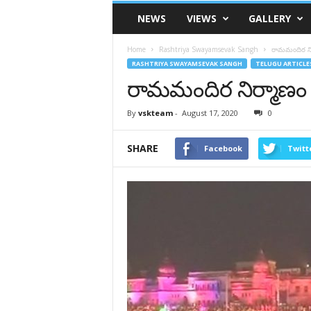
VSK
NEWS
VIEWS
GALLERY
Telangana
Home
Rashtriya Swayamsevak Sangh
రామమందిర ని
RASHTRIYA SWAYAMSEVAK SANGH
TELUGU ARTICLE
రామమందిర నిర్మాణం
By
vskteam
-
August 17, 2020
0
SHARE
Facebook
Twitt