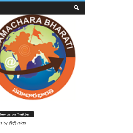
low us on Twitter
ts by @@vskts