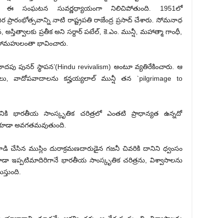
రలో ఈ సంఘటన సువర్ణధ్యాయంగా నిలిచిపోతుంది. 1951లో
 ప్రారంభోత్సవాన్ని నాటి రాష్ట్రపతి రాజేంద్ర ప్రసాద్ చేశారు. సోమనాధ
ిత్వాలకు ప్రతీక అని సర్దార్ పటేల్, కె.ఎం. మున్షీ, మహాత్మా గాంధీ,
టి మహామహులంతా భావించారు.
వాదపు పునర్ స్థాపన’(Hindu revivalism) అంటూ వ్యతిరేకించారు. ఆ
్తరాలు, వాదోపవాదాలను కన్హయ్యలాల్ మున్షీ తన `pilgrimage to
ికి భారతీయ సాంస్కృతిక చరిత్రలో ఎంతటి ప్రాధాన్యత ఉన్నదో
ోరణి కూడా అవగతమవుతుంది.
 చేసిన ముస్లిం దురాక్రమణదారుడైన గజనీ చివరికి దానిని ధ్వంసం
 ఇప్పటిమాదిరిగానే భారతీయ సాంస్కృతిక చరిత్రను, విశ్వాసాలను
్తుంది.