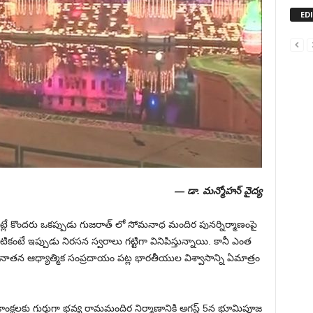
ED
— డా. మన్మోహన్ వైద్య
ట్లే కొందరు ఒకప్పుడు గుజరాత్ లో సోమనాధ మందిర పునర్నిర్మాణంపై
కంటే ఇప్పుడు నిరసన స్వరాలు గట్టిగా వినిపిస్తున్నాయి. కానీ ఎంత
నాతన ఆధ్యాత్మిక సంప్రదాయం పట్ల భారతీయుల విశ్వాసాన్ని ఏమాత్రం
క్షలకు గుర్తుగా భవ్య రామమందిర నిర్మాణానికి ఆగస్ట్ 5న భూమిపూజ