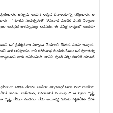
పర్యటించారు. అప్పుడు ఆయన అక్కడ దేవాలయాన్ని దర్శించారు. ఆ
ంచారు – “నూతన సంవత్సరంలో సోమనాధ మందిర పునర్ నిర్మాణం
 ప్రజల అత్యధిక భాగస్వామ్యం అవసరం. ఈ పవిత్ర కార్యంలో అందరూ
ంచి ఒక ప్రదర్శనశాల ఏర్పాటు చేయాలని కొందరు సలహా ఇచ్చారు.
స్తుందని వారి అభిప్రాయం. కానీ సోమనాధ మందిరం కేవలం ఒక పురాతత్వ
స్థలమని నాకు అనిపించింది. దానిని పునర్ నిర్మించడానికి యావత్
 ధోరణులు కలిగిఉండేవారు. జాతీయ విషయాల్లో కూడా వివిధ రాజకీయ
. దీనికి కారణం జాతీయత, సమాజానికి సంబంధించి ఆ పక్షాల దృష్టి
దృష్టి వేరుగా ఉండడం, నేడు అయోధ్య గురించి వ్యతిరేకత దీనికి