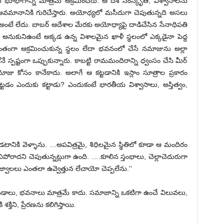
 భూభాగాన్ని మాత్రమే ఆక్రమించరు. ఆ దేశ సంస్కృతి, విశ్వాసాలను
ి అవమానానికి గురిచేస్తారు. అయోధ్యలో మసీదుగా చెపుతున్నది అసలు
ా? అంటే లేదు. బాబర్ ఆదేశాల మేరకు అయోధ్యాపై దాడిచేసిన సేనాధిపతి
అనుకునిఉంటే అక్కడ ఉన్న విశాలమైన ఖాళీ స్థలంలో ఎక్కడైనా పెద్ద
ంతంగా ఆక్రమించుకున్న స్థలం లేదా భవనంలో చేసే నమాజును అల్లా
ోనే స్పష్టంగా ఒప్పుకున్నారు. కాబట్టి రామమందిరాన్ని ధ్వంసం చేసి మీర్
నమాజు కోసం కానేకాదు. అలాగే ఆ కట్టడానికి ఇస్లాం సూత్రాల ప్రకారం
టడం ఎందుకు కట్టాడు? ఎందుకంటే భారతీయ విశ్వాసాలు, అస్తిత్వం,
నికి వెళ్ళాను. …అపవిత్రమై, శిధిలమైన స్థితిలో కూడా ఆ మందిరం
ోరాదని చెపుతున్నట్లుగా ఉంది. ….కూలిన స్తంభాలు, చెల్లాచెదురుగా
వాలలు ఎంతలా ఉవ్వెత్తున లేచాయో చెప్పలేను.’’
టడాలు, భవనాలు మాత్రమే కాదు. సమాజాన్ని ఒకటిగా ఉంచే విలువలు,
ిని, ప్రేరణను కలిగిస్తాయి.