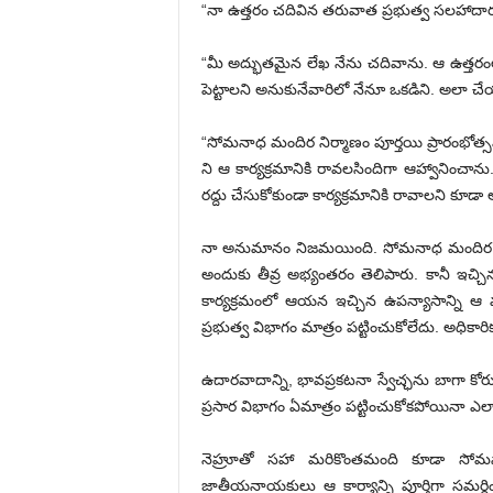
“నా ఉత్తరం చదివిన తరువాత ప్రభుత్వ సలహాదారు శ్
“మీ అద్భుతమైన లేఖ నేను చదివాను. ఆ ఉత్తరం
పెట్టాలని అనుకునేవారిలో నేనూ ఒకడిని. అలా చేయడ
“సోమనాధ మందిర నిర్మాణం పూర్తయి ప్రారంభోత్సవానిక
ని ఆ కార్యక్రమానికి రావలసిందిగా ఆహ్వానించాను.
రద్దు చేసుకోకుండా కార్యక్రమానికి రావాలని కూ
నా అనుమానం నిజమయింది. సోమనాధ మందిర ప్రారం
అందుకు తీవ్ర అభ్యంతరం తెలిపారు. కానీ ఇచ్చిన 
కార్యక్రమంలో ఆయన ఇచ్చిన ఉపన్యాసాన్ని ఆ మర్నా
ప్రభుత్వ విభాగం మాత్రం పట్టించుకోలేదు. అధికార
ఉదారవాదాన్ని, భావప్రకటనా స్వేచ్ఛను బాగా కోర
ప్రసార విభాగం ఏమాత్రం పట్టించుకోకపోయినా ఎ
నెహ్రూతో సహా మరికొంతమంది కూడా సోమనాధ ప
జాతీయనాయకులు ఆ కార్యాన్ని పూర్తిగా సమర్ధి