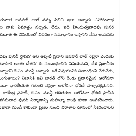
రువాత జవహర్ లాల్ నన్ను పిలిచి ఇలా అన్నారు -`సోమనాధ
త్నాలు నాకు ఏమాత్రం నచ్చడం లేదు. ఇది హిందుత్వవాదపు పునర్
్ళిన తరువాత ఈ విషయంలో వివరంగా సమాధానం ఇస్తానని నేను ఆయనకు
పు పునర్ స్థాపన’ అని అప్పటి ప్రధాని జవహర్ లాల్ నెహ్రూ ఎందుకు
మూహిక అంతః చేతన’ కు సంబంధించిన విషయమని, దేశ ప్రజానీకం
నారని కె.ఎం. మున్షీ అన్నారు. ఒకే విషయానికి సంబంధించి వేరువేరు,
లుగుతాయి? నిజానికి ఇవి భారత్ లోని రెండు ప్రధానమైన ఆలోచనా
యినా భారతీయత గురించి నెహ్రూ ఆలోచనా ధోరణి పాశ్చాత్యమైనది.
రాజేంద్ర ప్రసాద్, కె.ఎం. మున్షీ తదితరుల ఆలోచనా ధోరణి ప్రాచీన
ోమనాధ పునర్ నిర్మాణాన్ని మహాత్మా గాంధీ కూడా అంగీకరించారు.
జానా నుండి కాకుండా ప్రజల నుంచి విరాళాల రూపంలో సేకరించాలని