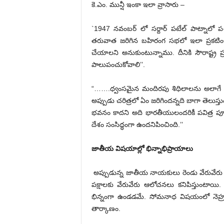
కె.ఎం. మున్షీ ఇంకా ఇలా వ్రాసారు –
`1947 నవంబర్ లో సర్దార్ పటేల్ పాట్నాలో 
తరువాత జరిగిన బహిరంగ సభలో ఇలా ప్రకటి
చేయాలని అనుకుంటున్నాము. దీనికి సౌరాష్ట్ర
పాలుపంచుకోవాలి’’.
“…….ధ్వంసమైన మందిరపు శిధిలాలను అలాగే ఉ
అప్పుడు చరిత్రలో ఏం జరిగిందన్నది బాగా తెలు
భవనం కాదని అది భారతీయులందరికీ పవిత్ర పూజా
దేశం సంసిద్ధంగా ఉందనిపించింది.’’
జాతీయ విషయాల్లో భిన్నాభిప్రాయాలు
అప్పుడున్న జాతీయ నాయకులు రెండు వేరువేరు
పక్షాలకు వేరువేరు ఆలోచనలు కనిపిస్తుంటాయి
భిన్నంగా ఉండడమే. సోమనాధ విషయంలో నెహ్రూ 
తార్కాణం.