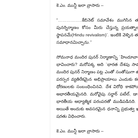
కె.ఎం. మున్షీ ఇలా వ్రాసారు –
“……………..కేబినెట్ సమావేశం ముగిసిన త
పునర్నిర్మాణం కోసం మీరు చేస్తున్న ప్రయ
స్థాపనమే(Hindu revivalism)’. ఇంటికి వెళ
సమాధానమిచ్చాను.’’
సోమనాధ మందిర పునర్ నిర్మాణాన్ని `హిందూవాద
భావించారు? మరోపక్క అది `భారత దేశపు సా
మందిర పునర్ నిర్మాణం పట్ల ఎంతో సంతోషంగా ఉన్
పరస్పర వ్యతిరేకమైన అభిప్రాయాలు ఎందుకు క
ధోరణులకు సంబంధించినవి. దేశ విరోధి కాకపో
అభారతీయమైనది. మరోవైపు సర్దార్ పటేల్, డా. 
భారతీయ ఆధ్యాత్మిక పరంపరతో ముడిపడినది. స
అయితే అందుకు అవసరమైన ధనాన్ని ప్రభుత్వ ఖ
షరతు విధించారు.
కె.ఎం. మున్షీ ఇలా వ్రాసారు –