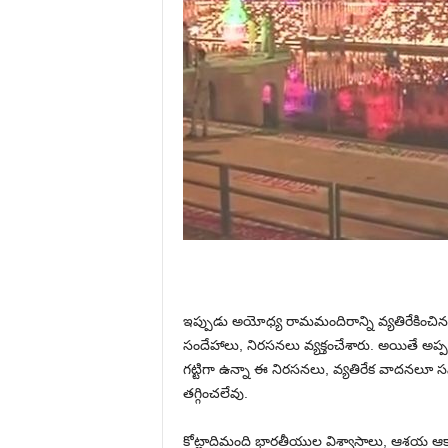
ఇప్పుడు అయోధ్య రామమందిరాన్ని వ్యతిరేకించిన
సందేహాలు, నిరసనలు వ్యక్తంచేశారు. అయితే అప్పటి
గట్టిగా ఉన్నా ఈ నిరసనలు, వ్యతిరేక వాదనలూ స
తగ్గించలేవు.
కోట్లాదిమంది భారతీయుల విశ్వాసాలు, ఆశయ ఆకాం