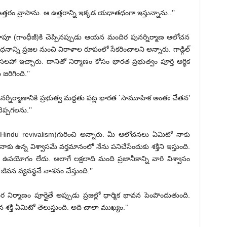
్తరం వ్రాసాను. ఆ ఉత్తరాన్ని ఇక్కడ యధాతధంగా ఇస్తున్నాను..’’
 బాపూ (గాంధీజీ)కి చెప్పినప్పుడు ఆయన మందిర పునర్నిర్మాణ ఆలోచన
నాన్ని ప్రజల నుంచి విరాళాల రూపంలో సేకరించాలని అన్నారు. గాడ్గిల్
ా ఇచ్చారు. దానితో నిర్మాణం కోసం భారత ప్రభుత్వం పూర్తి ఆర్ధిక
రిగింది.’’
నిర్మాణానికి ప్రభుత్వ మద్దతు పట్ల భారత `సామూహిక అంతః చేతన’
ెప్పగలను.’’
 (Hindu revivalism)గురించి అన్నారు. మీ ఆలోచనలు ఏమిటో నాకు
ాకు ఉన్న విశ్వాసమే వర్తమానంలో నేను పనిచేసేందుకు శక్తిని ఇస్తుంది.
ల ఉపయోగం లేదు. అలాగే లక్షలాది మంది ప్రజానీకాన్ని వారి విశ్వాసం
వన వ్యవస్థనే నాశనం చేస్తుంది.’’
మాణం పూర్తైతే అప్పుడు ప్రజల్లో ధార్మిక భావన పెంపొందుతుంది.
న శక్తి ఏమిటో తెలుస్తుంది. అది చాలా ముఖ్యం.’’