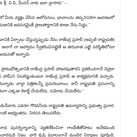
రీ. వి.పి, మీనన్ నాకు ఇలా వ్రాసారు’’ –
లో మీరు వ్యక్తం చేసిన ఆలోచనలు, భావాలను తప్పనిసరిగా ఆచరణలో
ానికి అవసరమైతే ప్రాణత్యాగానికి కూడా నేను సిద్ధం.’’
ి ఏర్పాటు చేస్తున్నప్పుడు నేను రాజేంద్ర ప్రసాద్ (అప్పటి రాష్ట్రపతి)
 అలాగే నా ఆహ్వానం స్వీకరించినట్లైతే ఆ తరువాత ఎట్టి పరిస్థితిలోనూ
డా ఆయనతో అన్నారు.
భోత్సవానికి రాజేంద్ర ప్రసాద్ హాజరవుతారని ప్రకటించగానే నెహ్రూ
హామీని నిలబెట్టుకుంటూ రాజేంద్ర ప్రసాద్ ఆ కార్యక్రమానికి వచ్చారు.
డు వార్తా పత్రికలన్నీ ప్రచురించాయి. కానీ రాష్ట్రపతి ప్రసంగాన్ని
ికంగా ఎక్కడా రికార్డ్ చేయలేదు, నమోదు చేయలేదు.’’
ుకునేవారు ఎవరూ గౌరవనీయ రాష్ట్రపతి ఉపన్యాసాన్ని ప్రభుత్వ ప్రచార,
లాంటి అభ్యంతరం, నిరసన తెలుపలేదు.
ునర్నిర్మానాన్ని వ్యతిరేకించినా గాంధీజీతోపాటు అనేకమంది
ంచారన్నది నిజం. వారి కృషి మూలంగానే మందిర నిర్మాణం పూర్తైంది,