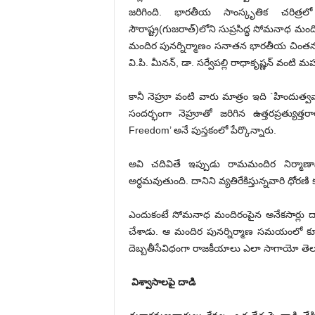
జరిగింది. భారతీయ సాంస్కృతిక చరిత్
సౌరాష్ట్ర(గుజరాత్)లోని సుప్రసిద్ధ సోమనాధ మందిర
మందిర పునర్నిర్మాణం సనాతన భారతీయ చింతన, అస్త
వి.పి. మీనన్, డా. సర్వేపల్లి రాధాకృష్ణన్ వం
కానీ నెహ్రూ వంటి వారు మాత్రం ఇది `హిందుత్వ
సందర్భంగా నెహ్రూతో జరిగిన ఉత్తరప్రత్యుత
Freedom’ అనే పుస్తకంలో పేర్కొన్నారు.
అవి చదివితే ఇప్పుడు రామమందిర నిర్మాణాన
అర్ధమవుతుంది. దానిని వ్యతిరేకిస్తున్నవారి ధ
ఎందుకంటే సోమనాధ మందిరంపైన అనేకసార్లు దాడి
చేశాడు. ఆ మందిర పునర్నిర్మాణ సమయంలో కూడా
దెబ్బతీసేవిధంగా రాజకీయాలు ఎలా సాగాయో తెలుస
విశ్వాసాలపై దాడి