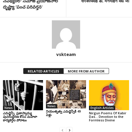
నేప‌థ్యంలో సమాజ ప్రయోజనాల
सरकार्यवाह डॉ. मनमोहन वैद्य जी
దృష్ట్యా ‘పంచ పరివర్తన’
vskteam
RELATED ARTICLES
MORE FROM AUTHOR
News
News
English Articles
నియంతృత్వ ఎమర్జెన్సీకి 49
ఎమర్జెన్సీ: ప్రజాస్వామ్య
Nirgun Poems Of Kabir
ఏళ్లు
పునరుద్ధరణ కోసం మహిళా
Das… Devotion to the
కార్యకర్తల పోరాటం
Formless Divine