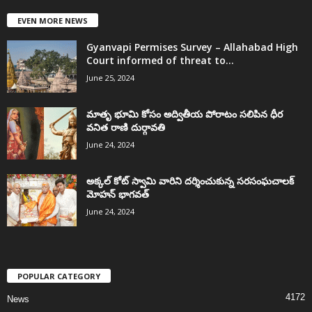
EVEN MORE NEWS
Gyanvapi Permises Survey – Allahabad High
Court informed of threat to...
June 25, 2024
మాతృ భూమి కోసం అద్వితీయ పోరాటం సలిపిన ధీర
వనిత రాణి దుర్గావతి
June 24, 2024
అక్కల్‌ కోట్‌ స్వామి వారిని దర్శించుకున్న సరసంఘచాలక్
మోహన్ భాగవత్
June 24, 2024
POPULAR CATEGORY
4172
News