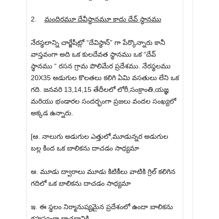
2.
మందిరమూ దేవీస్థానమూ కాదు దేవ్ స్థానము
నేరస్థలాన్ని చార్జేషీట్లో “దేవిస్థాన్” గా పేర్కొన్నారు కానీ
వాస్తవంగా అది ఒక కులదేవత స్థానము ఒక “దేవ్
స్థానము “ రసన గ్రామ పొలిమేర ప్రదేశము. నేరస్థలము
20X35 అడుగుల కొలతలు కలిగి ఏమి వసతులు లేని ఒక
గది. జనవరి 13,14,15 తేదీలలో లోరీ,సంక్రాంతి,యజ్ఞ
మరియు భండారల సందర్భంగా ప్రజలు వందల సంఖ్యలో
అక్కడ ఉన్నారు.
[ఆ. నాలుగు అడుగుల ఎత్తులో,మూడున్నర అడుగుల
బల్ల కింద ఒక బాలికను దాచడం సాధ్యమా
ఆ. మూడు ద్వారాలు మూడు కిటికీలు వాటికి గ్రిల్ కలిగిన
గదిలో ఒక బాలికను దాచడం సాధ్యమా
ఇ. ఈ స్థలం నిర్మానుష్యమైన ప్రదేశంలో ఉందా బాలికను
రహస్యంగా దాచడానికి