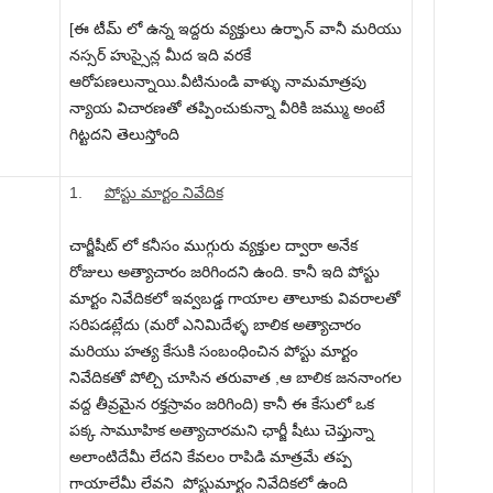
[ఈ టీమ్ లో ఉన్న ఇద్దరు వ్యక్తులు ఉర్ఫాన్ వానీ మరియు
నస్సర్ హుస్సైన్ల మీద ఇది వరకే
ఆరోపణలున్నాయి.వీటినుండి వాళ్ళు నామమాత్రపు
న్యాయ విచారణతో తప్పించుకున్నా వీరికి జమ్ము అంటే
గిట్టదని తెలుస్తోంది
1.
పోస్టు మార్టం నివేదిక
చార్జీషీట్ లో కనీసం ముగ్గురు వ్యక్తుల ద్వారా అనేక
రోజులు అత్యాచారం జరిగిందని ఉంది. కానీ ఇది పోస్టు
మార్టం నివేదికలో ఇవ్వబడ్డ గాయాల తాలూకు వివరాలతో
సరిపడట్లేదు (మరో ఎనిమిదేళ్ళ బాలిక అత్యాచారం
మరియు హత్య కేసుకి సంబంధించిన పోస్టు మార్టం
నివేదికతో పోల్చి చూసిన తరువాత ,ఆ బాలిక జననాంగల
వద్ద తీవ్రమైన రక్తస్రావం జరిగింది) కానీ ఈ కేసులో ఒక
పక్క సామూహిక అత్యాచారమని ఛార్జీ షీటు చెప్తున్నా
అలాంటిదేమీ లేదని కేవలం రాపిడి మాత్రమే తప్ప
గాయాలేమీ లేవని పోస్టుమార్టం నివేదికలో ఉంది