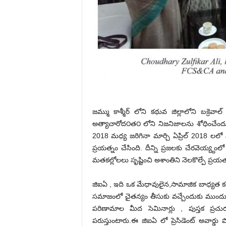
జమ్ము కాశ్మీర్ లోని కథువ జిల్లాలోని బక్రెవ
అత్యాచారోద౦త౦ లోని నిజనిజాలను శోధించేం
2018 మధ్య జరిగినా మార్చి ఏప్రిల్ 2018 
ప్రయత్నం చేసింది. దీన్ని ప్రజలకు చేరవెయ్య్దంల
మతకల్లోలలు సృష్టించి అశాంతిని నెలకొల్పే ప్రయత్
జి‌ఐ‌ఏ , ఇది ఒక మేధావులైన,సామాజిక బాధ్యత 
సమాజంలో చైతన్యం తీసుకు వచ్చేందుకు ముందుకు
పరిణామాల మీద సెమినార్లు , పుస్తక ప్రచ
పరుస్తుంటారు.ఈ జి‌ఐ‌ఏ లో ప్రెసిడెంట్ అవార్డ