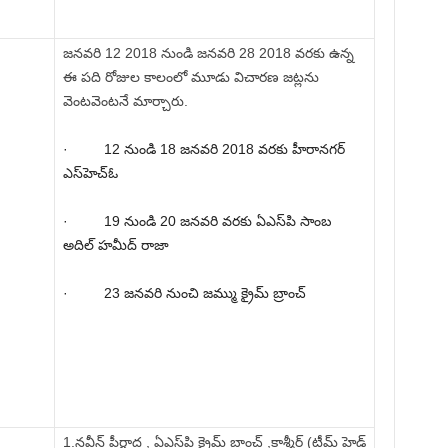
జనవరి 12 2018 నుండి జనవరి 28 2018 వరకు ఉన్న
ఈ పది రోజుల కాలంలో మూడు విచారణ జట్లను
వెంటవెంటనే మార్చారు.
· 12 నుండి 18 జనవరి 2018 వరకు హీరానగర్
ఎస్‌హెచ్‌ఓ
· 19 నుండి 20 జనవరి వరకు ఏ‌ఎస్‌పి సాంబ
అదిల్ హమీద్ రాజా
· 23 జనవరి నుంచి జమ్ము క్రైమ్ బ్రాంచ్
1.నవీన్ పీర్జాద , ఏ‌ఎస్‌పి క్రైమ్ బ్రాంచ్ ,కాశ్మీర్ (టీమ్ హెడ్