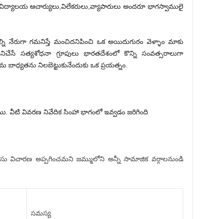
శ్వవిద్యాలయ ఆచార్యులు,విలేకరులు,వ్యాపారులు అందరూ భాగస్వాములై
ుల్ని నేరుగా గమనిస్తే మంచిదనిపించి ఒక అయిదుగురం వెళ్ళాం మాకు
పనిచేసే సత్యశోధనా గ్రూపులు భారతదేశంలో కొన్ని సంవత్సరాలుగా
బాధ్యతను నిలబెట్టుకునేందుకు ఒక ప్రయత్నం.
 వీటి వివరణ నివేదిక సింహా భాగంలో ఇవ్వడం జరిగింది
 కేసు విచారణ అప్పగించమని జమ్ములోని అన్నీ సామాజిక వర్గాలనుండి
సమస్య