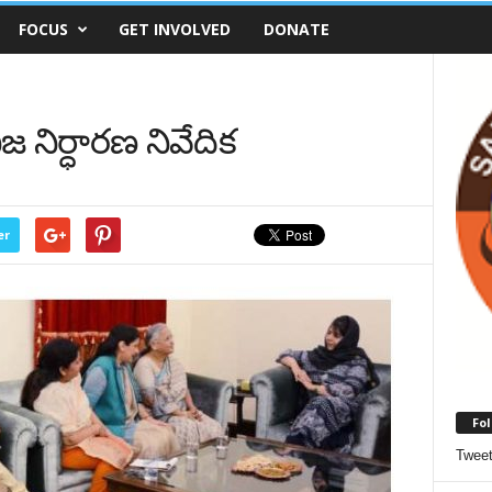
FOCUS
GET INVOLVED
DONATE
జ నిర్ధారణ నివేదిక
er
Fol
Twee