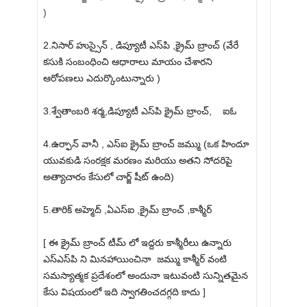
)
2.నిసార్ హుస్సైన్ , డిప్యూటీ ఎస్‌పి ,క్రైమ్ బ్రాంచ్ (వేరే
కసుకి సంబంధించి ఆధారాలు మాయం చేశారని
ఆరోపణలు ఎదుర్కొంటున్నారు )
3.శ్వేతాంబరి శర్మ,డిప్యూటీ ఎస్‌పి క్రైమ్ బ్రాంచ్, ఐ‌ఓ
4.ఉర్ఫాన్ వానీ , ఎస్‌ఐ క్రైమ్ బ్రాంచ్ జమ్ము (ఒక హిందూ
యువకుడి సంరక్షక మరణం మరియు అతని సోదరిపై
అత్యాచారం కేసులో చార్జ్ షీట్ ఉంది)
5.తారిక్ అహ్మెద్ ,ఏ‌ఎస్‌ఐ ,క్రైమ్ బ్రాంచ్ ,కాశ్మీర్
[ ఈ క్రైమ్ బ్రాంచ్ టీమ్ లో ఇద్దరు కాశ్మీరీలు ఉన్నారు
ఎస్‌ఎస్‌పి ని మినహాయించినా జమ్ము కాశ్మీర్ వంటి
సమస్యాత్మక ప్రదేశంలో అందునా ఇటువంటి సున్నితమైన
కేసు విషయంలో ఇది స్వాగతించదగ్గది కాదు ]