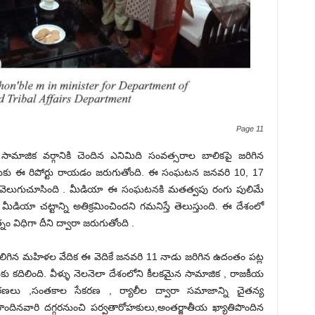
Page 11
ాల్ సామాజిక వర్గానికి చెందిన ఎనిమిది సంవత్సరాల బాలికపై జరిగిన
దుకు ఈ రిపోర్టు రాయడం జరుగుతోంది. ఈ సంఘటన జనవరి 10, 17
లలో వెలుగుచూసింది . మీడియా ఈ సంఘటనకి మతత్వపు రంగు పులిమే
ో మీడియా చట్టాన్ని అతిక్రమించిందని గమనిస్తే తెలుస్తుంది. ఈ దేశంలో
నం విధిగా దీని ద్వారా జరుగుతోంది .
కలిగిన మహిళల వేదిక ఈ వెదికే జనవరి 11 నాడు జరిగిన ఉదంతం పట్ల
 కదిలింది. వీళ్ళు నెలనెలా దేశంలోని కీలకమైన సామాజిక , రాజకీయ
ురణలు ,సంతకాల సేకరణ , ర్యాలీల ద్వారా సమాజాన్ని చైతన్య
ు పొందినవారి దగ్గరనుంచి పర్వతారోహకులు,అంతర్జాతీయ ఖ్యాతిపొందిన