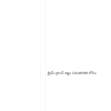
క్రైమ్ బ్రాంచ్ జట్టు సమతూకత లోపం