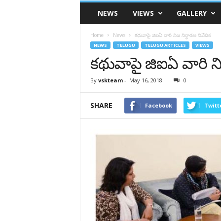
VSK
NEWS
VIEWS
GALLERY
Telangana
Home
News
కథువాపై జి‌ఐ‌ఏ వారి నిజ నిర్ధారణ నివేదిక
NEWS
TELUGU
TELUGU ARTICLES
VIEWS
కథువాపై జి‌ఐ‌ఏ వారి ని
By
vskteam
-
May 16, 2018
0
SHARE
Facebook
Twitt