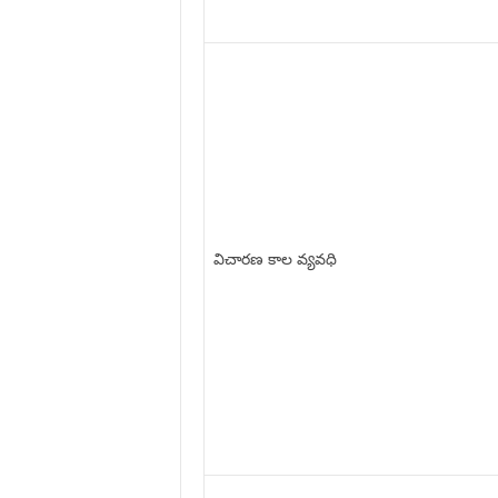
విచారణ కాల వ్యవధి