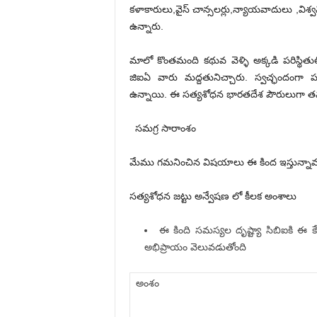
కళాకారులు,వైస్ చాన్సలర్లు,న్యాయవాదులు ,వి
ఉన్నారు.
మాలో కొంతమంది కథువ వెళ్ళి అక్కడి పరిస్థిత
జి‌ఐ‌ఏ వారు మద్దతునిచ్చారు. స్వచ్ఛందంగా 
ఉన్నాయి. ఈ సత్యశోధన భారతదేశ పౌరులుగా తమ 
సమగ్ర సారాంశం
మేము గమనించిన విషయాలు ఈ కింద ఇస్తున్నాము.
సత్యశోధన జట్టు అన్వేషణ లో కీలక అంశాలు
ఈ కింది సమస్యల దృష్ట్యా సి‌బి‌ఐకి ఈ
అభిప్రాయం వెలువడుతోంది
అంశం