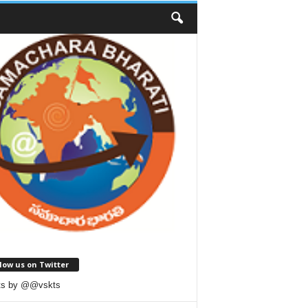
low us on Twitter
ts by @@vskts