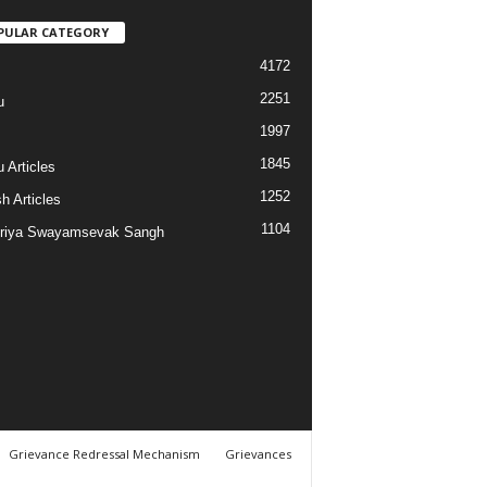
PULAR CATEGORY
4172
2251
u
1997
s
1845
 Articles
1252
h Articles
1104
riya Swayamsevak Sangh
Grievance Redressal Mechanism
Grievances