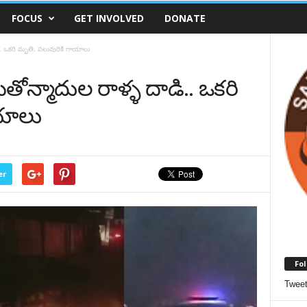
FOCUS
GET INVOLVED
DONATE
ి.. ఒకరి మృతి, పలువురికి గాయాలు
తోన్మాదుల‌ రాళ్ళ దాడి.. ఒకరి
ాయాలు
er
Fol
Twee