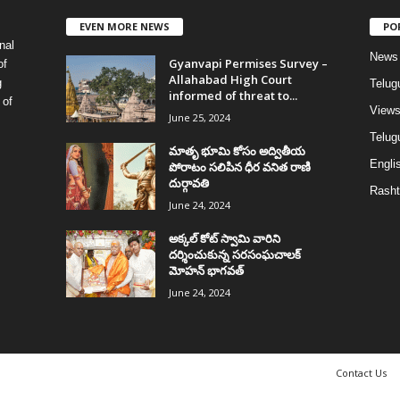
EVEN MORE NEWS
PO
nal
News
Gyanvapi Permises Survey –
of
Allahabad High Court
g
Telug
informed of threat to...
 of
View
June 25, 2024
Telugu
మాతృ భూమి కోసం అద్వితీయ
Englis
పోరాటం సలిపిన ధీర వనిత రాణి
దుర్గావతి
Rasht
June 24, 2024
అక్కల్‌ కోట్‌ స్వామి వారిని
దర్శించుకున్న సరసంఘచాలక్
మోహన్ భాగవత్
June 24, 2024
Contact Us