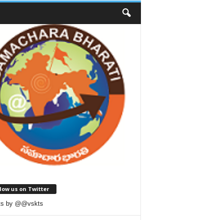
low us on Twitter
ts by @@vskts