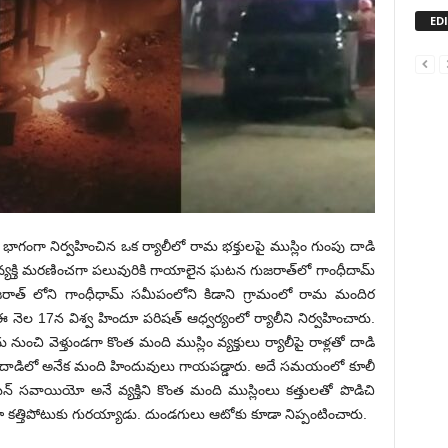
ED
ో భాగంగా నిర్వ‌హించిన ఒక‌ ర్యాలీలో రామ భ‌క్తుల‌పై ముస్లిం గుంపు దాడి
వ్య‌క్తి మ‌ర‌ణించ‌గా ప‌లువురికి గాయాలైన ఘ‌ట‌న గుజ‌రాత్‌లో గాంధీదామ్
. గుజరాత్ లోని గాంధీధామ్ సమీపంలోని కిడాని గ్రామంలో రామ మందిర‌
ా ఈ నెల 17న విశ్వ హిందూ పరిషత్ ఆధ్వ‌ర్యంలో ర్యాలీని నిర్వహించారు.
ంచి వెళ్తుండ‌గా కొంత మంది ముస్లిం వ్య‌క్తులు ర్యాలీపై రాళ్ల‌తో దాడి
దాడిలో అనేక మంది హిందువులు గాయ‌ప‌డ్డారు. అదే స‌మ‌యంలో కూలీ
్జున్ సవాయియో అనే వ్య‌క్తిని కొంత మంది ముస్లింలు క‌త్తుల‌తో పొడిచి
డా కత్తిపోటుకు గురయ్యాడు. దుండ‌గులు ఆటోకు కూడా నిప్పంటించారు.