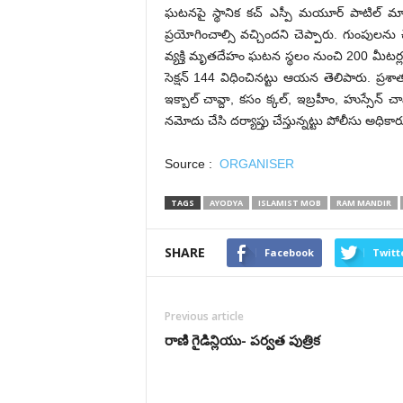
ఘ‌ట‌న‌పై స్థానిక క‌చ్ ఎస్పీ మయూర్ పాటిల్ మా
ప్ర‌యోగించాల్సి వ‌చ్చింద‌ని చెప్పారు. గుంపుల
వ్య‌క్తి మృతదేహం ఘ‌ట‌న స్థ‌లం నుంచి 200 మీటర్ల
సెక్షన్ 144 విధించిన‌ట్టు ఆయ‌న తెలిపారు. ప్ర‌శాత
ఇక్బాల్ చావ్దా, కసం క్కల్, ఇబ్రహీం, హుస్సేన్ చ
న‌మోదు చేసి ద‌ర్యాప్తు చేస్తున్న‌ట్టు పోలీసు అధిక
Source :
ORGANISER
TAGS
AYODYA
ISLAMIST MOB
RAM MANDIR
SHARE
Facebook
Twitt
Previous article
రాణి గైడిన్లియు- పర్వత పుత్రిక