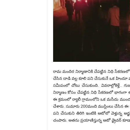
రామ మందిర నిర్మాణానికి చేప‌ట్టిన నిధి సేక‌ర‌ణ‌ల
చేసిన దాడి వ‌ల్ల కూలి ప‌ని చేసుకునే ఒక‌ హిందూ 
స‌మీపంలో చోటు చేసుకుంది. వివ‌రాల్లోకెళ్తే.
నిర్మాణం కోసం చేప‌ట్టిన నిధి సేక‌ర‌ణ‌లో భాగంగ
ఈ క్ర‌మంలో ర్యాలీ గ్రామంలోని ఒక మ‌సీదు ముందు ను
చేశారు. సుమారు 200మంది ముస్లింలు చేసిన ఈ 
ప‌ని చేసుకుని తిరిగి ఇంటికి ఆటోలో వెళ్తున్న అర
చంపారు. అత‌ను ప్రయాణిస్తున్న ఆటో డ్రైవర్ కూ