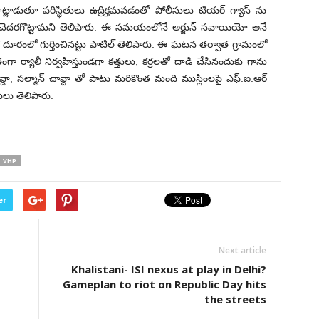
ట్లాడుతూ పరిస్థితులు ఉద్రిక్త‌మ‌వ‌డంతో పోలీసులు టియర్ గ్యాస్ ను
‌ను చెద‌ర‌గొట్టామ‌ని తెలిపారు. ఈ స‌మ‌యంలోనే అర్జున్ స‌వాయియో అనే
 దూరంలో గుర్తించిన‌ట్టు పాటిల్ తెలిపారు. ఈ ఘ‌ట‌న త‌ర్వాత గ్రామంలో
ంగా ర్యాలీ నిర్వ‌హిస్తుండ‌గా క‌త్తులు, క‌ర్ర‌ల‌తో దాడి చేసినందుకు గాను
ావ్డా, సల్మాన్ చావ్దా తో పాటు మ‌రికొంత మంది ముస్లింల‌పై ఎఫ్‌.ఐ.ఆర్‌
ారులు తెలిపారు.
VHP
er
Next article
Khalistani- ISI nexus at play in Delhi?
Gameplan to riot on Republic Day hits
the streets