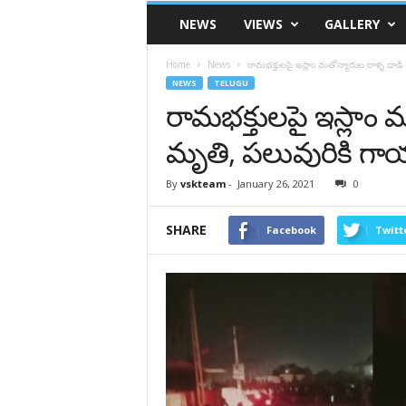
VSK
NEWS
VIEWS
GALLERY
Telangana
Home
News
రామభక్తులపై ఇస్లాం మ‌తోన్మాదుల‌ రాళ్ళ దాడ
NEWS
TELUGU
రామభక్తులపై ఇస్లాం మ‌
మృతి, పలువురికి గ
By
vskteam
-
January 26, 2021
0
SHARE
Facebook
Twitt