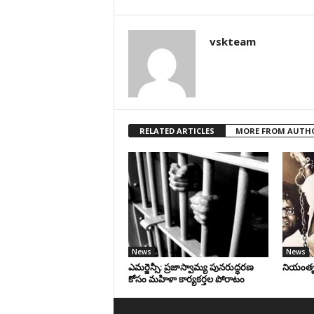
vskteam
RELATED ARTICLES
MORE FROM AUTH
News
News
ఎమర్జెన్సీ: ప్రజాస్వామ్య పునరుద్ధరణ
నియంతృత్
కోసం మహిళా కార్యకర్తల పోరాటం