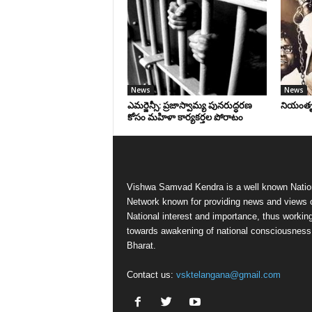
News
News
ఎమర్జెన్సీ: ప్రజాస్వామ్య పునరుద్ధరణ
నియంతృత్
కోసం మహిళా కార్యకర్తల పోరాటం
Vishwa Samvad Kendra is a well known Natio
Network known for providing news and views 
National interest and importance, thus workin
towards awakening of national consciousness
Bharat.
Contact us:
vsktelangana@gmail.com