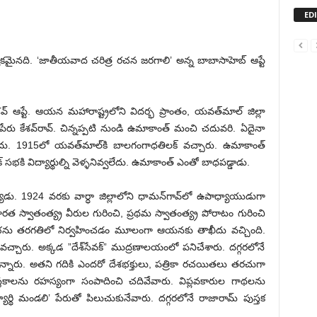
ED
శ్యకమైనది. ‘జాతీయవాద చరిత్ర రచన జరగాలి’ అన్న బాబాసాహెబ్‌ ఆప్టే
్‌ ఆప్టే. ఆయన మహారాష్ట్రలోని విదర్భ ప్రాంతం, యవత్‌మాల్‌ జిల్లా
ిపేరు కేశవ్‌రావ్‌. చిన్నప్పటి నుండి ఉమాకాంత్‌ మంచి చదువరి. ఏదైనా
 కాదు. 1915లో యవత్‌మాల్‌కి బాలగంగాధతిలక్‌ వచ్చారు. ఉమాకాంత్‌
భకి విద్యార్థుల్ని వెళ్ళనివ్వలేదు. ఉమాకాంత్‌ ఎంతో బాధపడ్డాడు.
డయ్యాడు. 1924 వరకు వార్ధా జిల్లాలోని ధామన్‌గావ్‌లో ఉపాధ్యాయుడుగా
భారత స్వాతంత్య్ర వీరుల గురించి, ప్రథమ స్వాతంత్య్ర పోరాటం గురించి
ంతి సభను తరగతిలో నిర్వహించడం మూలంగా ఆయనకు తాఖీదు వచ్చింది.
 వచ్చారు. అక్కడ ”దేశ్‌సేవక్‌” ముద్రణాలయంలో పనిచేశారు. దగ్గరలోనే
ున్నారు. అతని గదికి ఎందరో దేశభక్తులు, పత్రికా రచయితలు తరచుగా
 పుస్తకాలను రహస్యంగా సంపాదించి చదివేవారు. విప్లవకారుల గాథలను
ార్థి మండలి’ పేరుతో పిలుచుకునేవారు. దగ్గరలోనే రాజారామ్‌ పుస్తక