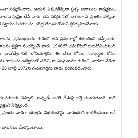
శ మంతా పర్యటించారు. ఆయన ఎక్కడికెళ్ళినా ప్రశ్న- జవాబుల కార్యక్రమం
ను స్పష్టం చేసే వారు. తన పర్యటనలో భాగంగా ఏ ప్రాంతం వెళ్ళినా
ిక స్వయం సేవకులను చరిత్ర తెలుసుకోమని ప్రోత్సహించేవారు.
ట్టాలను, ప్రముఖులను గురించి తన ప్రసంగాల్లో ఉటంకించి చెప్పేవారు.
థలాలను శ్రద్ధగా సందర్శించే వారు. 1946లో చమ్‌కొర్‌లో గురుగోవింద్‌సింగ్‌
రమైన భావోద్వేగానికి లోనయ్యారు. ఈ దేశం కోసం, సంస్కృతి కోసం
లను గాథలను ఉద్వేగంతో చదివి, ఆ సంఘటనల గురించి, వాడిగా వేడిగా
ప్టే 26 జూలై 1972న గురుపూర్ణిమ నాడు పరమపదించారు.
లకు చెప్పాలి. అప్పుడే వారికి దేశంపై భక్తి కలుగుతుంది. అది
ుని నిర్మిస్తుంది.
ప్రాంతం వారిగా చరిత్రను విభజించొద్దు. వారందరిని భారతీయులుగానే
ీయ భావనలు మేల్కొంటాయి.