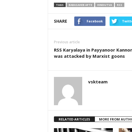
TAGS
BABASAHEB APTE
HINDUTVA
RSS
SHARE
Facebook
Twitt
Previous article
RSS Karyalaya in Payyanoor Kanno
was attacked by Marxist goons
vskteam
RELATED ARTICLES
MORE FROM AUTH