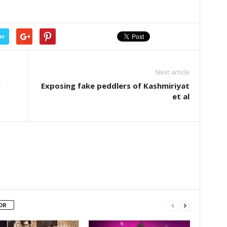
er
Next article
r
Exposing fake peddlers of Kashmiriyat
et al
OR