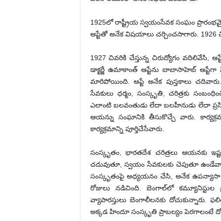
1925లో రాష్ట్రీయ స్వయంసేవక సంఘం ప్రారంభమైం
ఆప్టేతో అనేక విషయాలు చర్చించసాగారు. 1926 చ
1927 చివరికి చేస్తున్న చిరుద్యోగం వదిలివేసి,
డాక్టర్జీ ఉమాకాంత్‌ ఆప్టేను బాబాసాహెబ్‌ ఆప్టేగ
మారిపోయింది. ఆప్టే అనేక పుస్తకాలు చదివార
సేవకులు ధర్మం, సంస్కృతి, చరిత్రకు సంబంధించ
ఎలాంటి బలవంతుడు లేదా బలహీనుడు లేదా ప్రసిద్ధ
ఆయన్ను సంఘానికి తీసుకొచ్చే వారు. కార్యక్రమ
కార్యక్రమాన్ని పూర్తిచేసేవారు.
సంస్కృతం, భారతదేశ చరిత్రలు ఆయనకు ఇష్టమ
చదువుతూ, స్వయం సేవకులకు చెపుతూ ఉండేవారు. బ
సంస్కృతంపై అధ్యయనం చేసి, అనేక ఉపన్యాసా లిచ్
రోజులు నడిచింది. బెంగాల్‌లో కమ్యూనిస్టుల 
వ్యాపారస్తులు బెంగాలీలనకు దోచుకున్నారు. ఫలిత
అక్కడ హిందూ సంస్కృతి ప్రాబల్యం పెరగాలంటే దో