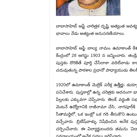
బాబాసాహెబ్‌ ఆప్టే చారిత్రక దృష్టి అత్యంత ఆవ
భావాలు నేడు అత్యంత అనుసరణీయాలు.
బాబాసాహెబ్‌ ఆప్టే బాల్య నామం ఉమాకాంత్‌ కేశవ
కేంద్రంలో 28 ఆగస్టు 1903 న జన్మించారు. తండ్ర
పుస్తకం దొరికితే పూర్తి చేసేదాకా వదిలేవాడు
చదువుతున్న పాఠశాల ప్రధానో పాధ్యాయుడు తిలక్‌ స
1920లో ఉమాకాంత్‌ మెట్రిక్‌ పరీక్ష ఉత్తీర్ణు 
పనిచేశారు. పుస్తకాల్లో ఉన్న చరిత్రకు అదనంగా 
పిల్లలకు ఎక్కువగా చెప్పేవారు. తిలక్‌ వర్ధ
వెంటనే ఉద్యోగానికి రాజీనామా చేసి, నాగపూర్‌కి
సీతామర్దిలో, ఒక ఇంట్లో ఒక గది తీసుకొని ఉంట
వచ్చేవారు. బ్రిటీష్‌వాళ్ళు నిషేధించిన అనేక
చర్చించేవారు. ఈ విద్యార్థులందరు తమను ‘విద్య
పఠనాలయంలో అనేక సభలు జరిపేవారు.