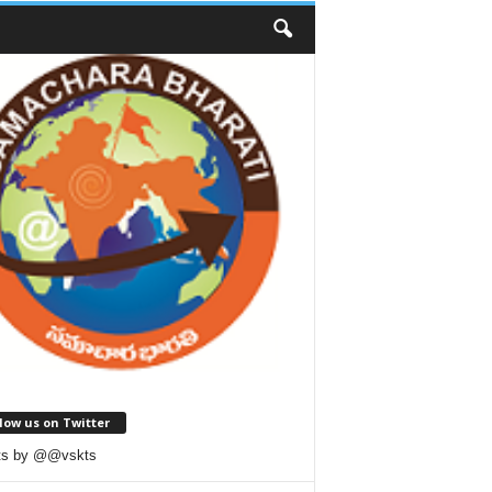
low us on Twitter
ts by @@vskts