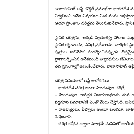
బాబాసాహెబ్‌ ఆప్టే బౌద్ధిక్‌ ప్రముఖ్‌గా భారతదే
నిర్వహించి అనేక విషయాల మీద సంఘ అభిప్రాయాల
ఆయా ప్రాంతాల చరిత్రను తెలుసుకునేవారు. స్థాన
స్థానిక చరిత్రను, అక్కడి స్వతంత్య్ర పోరాట ఘ
స్థానిక కట్టడాలను, పవిత్ర ప్రదేశాలను, చారిత్రక స్
పుత్రుల బలివేదిక సందర్శించినప్పుడు తీవ్
ప్రాణాలర్పించిన అనేకమంది త్యాగధనుల జీవితా
తన ప్రసంగాల్లో ఉటంకించేవారు. బాబాసాహెబ్‌ ఆ
చరిత్ర విషయంలో ఆప్టే ఆలోచనలు :
– భారతదేశ చరిత్ర అంతా హిందువుల చరిత్రే.
– హిందువుల చారిత్రక విజయగాథలను మన యువకు
వర్తమాన సమాజానికి ఎంతో మేలు చేస్తోంది. భవిష్యత్త
– రాజపుత్రులు, పీష్వాలు అంటూ కులమూ, జాతి, 
గుర్తించాలి.
– చరిత్ర బోధన ద్వారా మాత్రమే మనిషిలో జాత