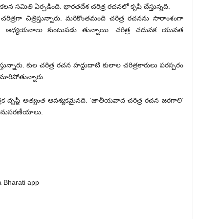
కలన సమితి ఏర్పడింది. భారతదేశ చరిత్ర రచనలో కృషి చేస్తున్నది.
ిత్రగా చిత్రిస్తున్నారు. మరికొంతమంది చరిత్ర రచనను సారాంశంగా
 రచన, అధ్యయనాలు కుంటుపడు తున్నాయి. చరిత్ర చదువక యువత
స్తున్నారు. కుల చరిత్ర రచన హద్దుదాటి కులాల చరిత్రకారులు పరస్పరం
మారిపోతున్నారు.
్రక దృష్టి అత్యంత ఆవశ్యకమైనది. ‘జాతీయవాద చరిత్ర రచన జరగాలి’
త అనుసరణీయాలు.
 Bharati app