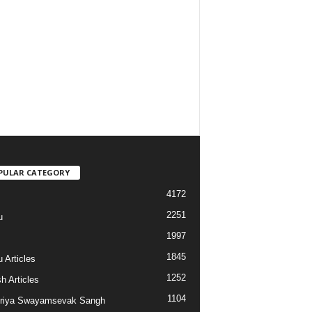
PULAR CATEGORY
4172
2251
u
1997
s
1845
 Articles
1252
h Articles
1104
riya Swayamsevak Sangh