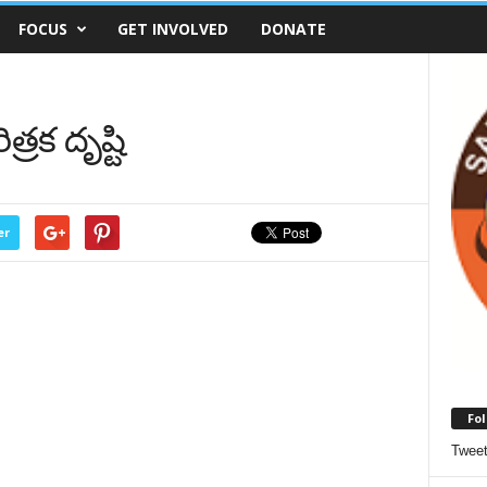
FOCUS
GET INVOLVED
DONATE
త్రక దృష్టి
er
Fol
Twee