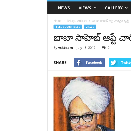
VSK
NEWS
VIEWS
GALLERY
Telangana
Home
Telugu Articles
బాబా సాహెబ్‌ ఆప్టే చారిత్రక దృష్టి
TELUGU ARTICLES
VIEWS
బాబా సాహెబ్‌ ఆప్టే చారి
By
vskteam
-
July 13, 2017
0
SHARE
Facebook
Twitt