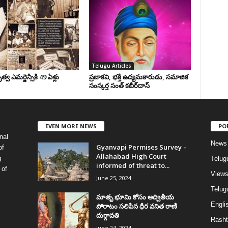
Telugu Articles
వ ఎమర్జెన్సీకి 49 ఏళ్లు
ప్రజాకవి, భక్తి ఉద్యమకారుడు, సమాజిక
సంస్కర్త సంత్‌ కబీర్‌దాస్‌
EVEN MORE NEWS
PO
nal
News
Gyanvapi Permises Survey –
of
Allahabad High Court
g
Telug
informed of threat to...
 of
View
June 25, 2024
Telugu
మాతృ భూమి కోసం అద్వితీయ
Englis
పోరాటం సలిపిన ధీర వనిత రాణి
దుర్గావతి
Rasht
June 24, 2024