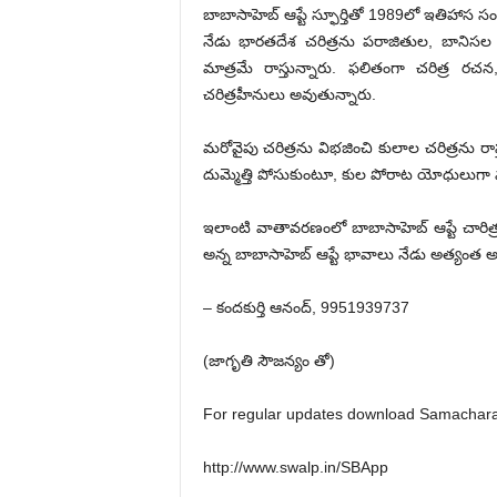
బాబాసాహెబ్‌ ఆప్టే స్ఫూర్తితో 1989లో ఇతిహాస సం
నేడు భారతదేశ చరిత్రను పరాజితుల, బానిసల చర
మాత్రమే రాస్తున్నారు. ఫలితంగా చరిత్ర
చరిత్రహీనులు అవుతున్నారు.
మరోవైపు చరిత్రను విభజించి కులాల చరిత్రను రా
దుమ్మెత్తి పోసుకుంటూ, కుల పోరాట యోధులుగా 
ఇలాంటి వాతావరణంలో బాబాసాహెబ్‌ ఆప్టే చారిత
అన్న బాబాసాహెబ్‌ ఆప్టే భావాలు నేడు అత్యం
– కందకుర్తి ఆనంద్‌, 9951939737
(జాగృతి సౌజన్యం తో)
For regular updates download Samachara
http://www.swalp.in/SBApp