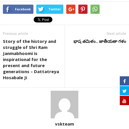
Facebook
Twitter
Previous article
Next article
Story of the history and
భాష తమిళం.. జాతీయతా గళం
struggle of Shri Ram
Janmabhoomi is
inspirational for the
present and future
generations – Dattatreya
Hosabale Ji
vskteam