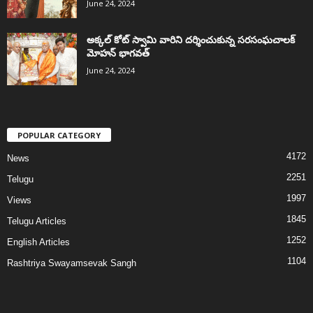
June 24, 2024
అక్కల్‌ కోట్‌ స్వామి వారిని దర్శించుకున్న సరసంఘచాలక్
మోహన్ భాగవత్
June 24, 2024
POPULAR CATEGORY
4172
News
2251
Telugu
1997
Views
1845
Telugu Articles
1252
English Articles
1104
Rashtriya Swayamsevak Sangh