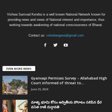
Vishwa Samvad Kendra is a well known National Network known for
providing news and views of National interest and importance, thus
working towards awakening of national consciousness of Bharat.
Contact us:
vsktelangana@gmail.com
EVEN MORE NEWS
Gyanvapi Permises Survey – Allahabad High
Court informed of threat to...
June 25, 2024
మాతృ భూమి కోసం అద్వితీయ పోరాటం సలిపిన ధీర
వనిత రాణి దుర్గావతి