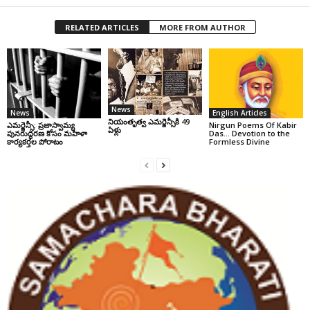
RELATED ARTICLES
MORE FROM AUTHOR
News
News
English Articles
నియంతృత్వ ఎమర్జెన్సీకి 49
ఎమర్జెన్సీ: ప్రజాస్వామ్య
Nirgun Poems Of Kabir
ఏళ్లు
పునరుద్ధరణ కోసం మహిళా
Das… Devotion to the
కార్యకర్తల పోరాటం
Formless Divine