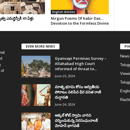
English Articles
వ ఎమర్జెన్సీకి 49 ఏళ్లు
Nirgun Poems Of Kabir Das…
Devotion to the Formless Divine
EVEN MORE NEWS
PO
nal
News
Gyanvapi Permises Survey –
of
Allahabad High Court
g
Telug
informed of threat to...
 of
View
June 25, 2024
Telugu
మాతృ భూమి కోసం అద్వితీయ
Englis
పోరాటం సలిపిన ధీర వనిత రాణి
దుర్గావతి
Rasht
June 24, 2024
అక్కల్‌ కోట్‌ స్వామి వారిని
దర్శించుకున్న సరసంఘచాలక్
మోహన్ భాగవత్