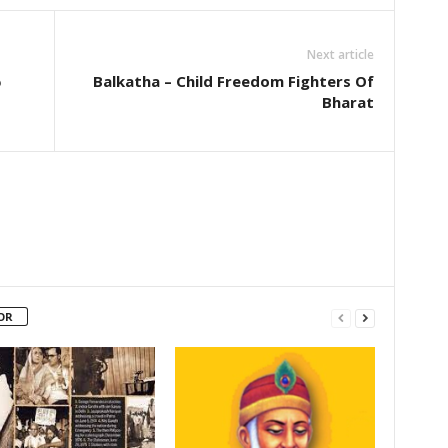
Next article
వ
Balkatha – Child Freedom Fighters Of
Bharat
OR