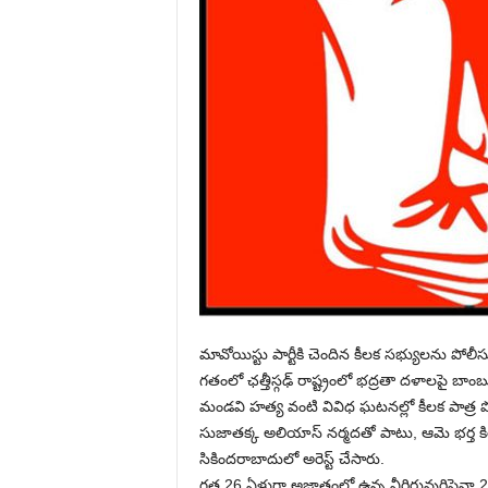
మావోయిస్టు పార్టీకి చెందిన కీలక సభ్యులను పోలీసులు
గతంలో ఛత్తీస్గఢ్ రాష్ట్రంలో భద్రతా దళాలపై బ
మండవి హత్య వంటి వివిధ ఘటనల్లో కీలక పాత్ర 
సుజాతక్క అలియాస్ నర్మదతో పాటు, ఆమె భర్త కి
సికిందరాబాదులో అరెస్ట్ చేసారు.
గత 26 ఏళ్లుగా అజ్ఞాతంలో ఉన్న వీరిరువురిపైనా 20 ల