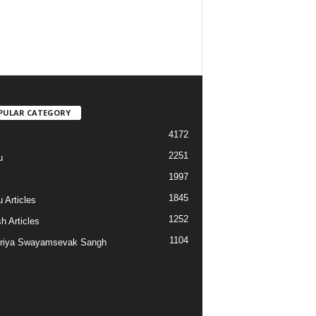
PULAR CATEGORY
4172
2251
u
1997
s
1845
 Articles
1252
h Articles
1104
riya Swayamsevak Sangh