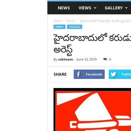
VSK
NEWS
VIEWS
GALLERY
Telangana
Home
News
హైదరాబాదులో కరుడుగట్టిన మావోయిస్టు దంపత
NEWS
TELUGU
హైదరాబాదులో కరుడు
అరెస్ట్
By
vskteam
-
June 12, 2019
0
SHARE
Facebook
Twitt