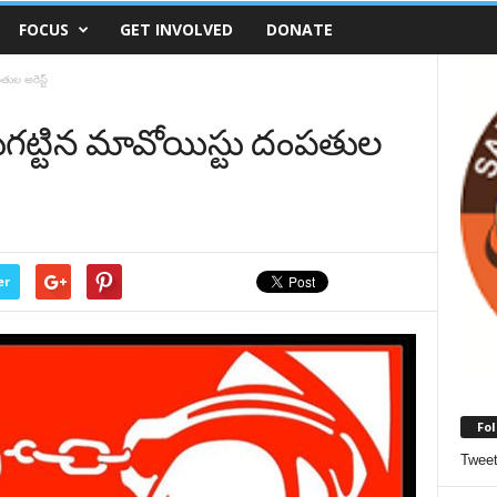
FOCUS
GET INVOLVED
DONATE
ుల అరెస్ట్
గట్టిన మావోయిస్టు దంపతుల
er
Fol
Twee