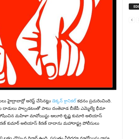
ED
 హైద్రాబాద్లో అరెస్ట్ చేసినట్టు
డెక్కన్ క్రానికల్
కధనం ప్రచురించింది.
ాంబు దాడులు పాల్పడటంతో పాటు దంతెవాడ బీజేపీ ఎమ్మెల్యే భీమా
పోషించిన మహిళా మావోయిస్టు ఆలూరి కృష్ణ కుమారి అలియాస్
రణ్ కుమార్ అలియాస్ కిరణ్ దాదాను మహారాష్ట్ర పోలీసులు
క్షల చొప్పున రివార్డ్ ఉంది. ప్రస్తుతం వీరిద్దరూ మావోయిస్టు రాష్ట్ర