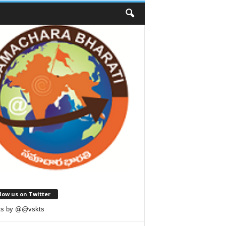
low us on Twitter
ts by @@vskts