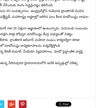
ీ చేసేందుకు రంగం సిద్ధమైనట్టు తెలిసింది.
 60 సంవత్సరాలు. ఆంధ్రప్రదేశ్లోని గుడివాడ ప్రాంతానికి చెందిన
త్తీస్ఘడ్, మహారాష్ట్ర రాష్ట్రాల్లో జరిగిన పలు కీలక మావోయిస్టు దాడుల
 కుమార్ గత 28 ఏళ్లుగా అజ్ఞాతంలో ఉంటున్నాడు. వయసుకు సంబంధం
ుకైన పాత్ర పోషిస్తూ మావోయిస్టు కేంద్ర సభ్యులతో నిత్యం
ేసారు. క్రాంతికారి ఆదివాసీ మహిళా సంఘం కార్యదర్శిగా కూడా
లో మావోయిస్టు కార్యకలాపాలను పర్యవేక్షిస్తోంది.
తున్న కిరణ్ కుమార్, మీడియా వ్యవహారాలు, మావో సైద్ధాంతిక వ్యాప్తి
న వీరిరువురూ హైదరాబాదులోని అనేక ఆస్పత్రుల్లో చికిత్స
er