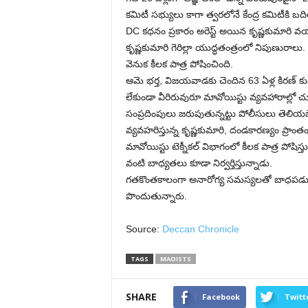
కమిటీ సభ్యులు కాగా త్వరలోనే కేంద్ర కమిటీకి బదిల
DC కధనం ప్రకారం అరెస్ట్ అయిన కృష్ణకుమారి వయసు
కృష్ణకుమారి గెరిల్లా యుద్ధతంత్రంలో నిపుణురాలు. ఛ
వెనుక కీలక పాత్ర పోషించింది.
ఆమె భర్త, విజయవాడకు చెందిన 63 ఏళ్ల కిరణ్
లేకుండా వీరిరువురూ మావోయిస్టు వ్యవహారాల్లో చుర
సంప్రదింపులు జరుపుతున్నట్టు పోలీసులు తెలియజ
వ్యవహరిస్తున్న కృష్ణకుమారి, దండకారణ్యం ప్రాంతం
మావోయిస్టు టెక్నీకల్ విభాగంలో కీలక పాత్ర పోషిస్
వంటి బాధ్యతలు కూడా నిర్వర్తిస్తున్నాడు.
గతకొంతకాలంగా అనారోగ్య సమస్యలతో బాధపడుతున్
పొందుతున్నారు.
Source:
Deccan Chronicle
TAGS
MAOISTS
SHARE
Facebook
Twitt