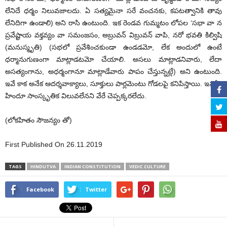
లేనిదే ధర్మం నిలువజాలదు. ఏ సత్యమైనా సరే వంచనకు, కపటత్వానికి తావు
లేనిదిగా ఉండాలి) అని రాసి ఉంటుంది. ఇక రెండవ గుమ్మటం లోపల ‘సభా వా న
ప్రవేష్టాయ వక్తవ్యం వా సమంజసం, అబ్రువన్‌ విబ్రువన్‌ వాపి, నరో భవతి కిల్విషి
(మనుస్మృతి) (సభలో ప్రవేశించకుండా ఉండడమో, లేక అందులో ఉంటే
ధర్మానుగుణంగా మాట్లాడటమో చేయాలి. అసలు మాట్లాడనివారు, లేదా
అసత్యంగాను, అధర్మంగానూ మాట్లాడేవారు పాపం చేస్తున్నట్లే) అని ఉంటుంది.
ఇవే కాక అనేక ఆదర్శవాక్యాలు, సూక్తులు పార్లమెంటు గోడలపై కనిపిస్తాయి. ఇవన్నీ
హిందూ సాంస్కృతిక విలువలేనని వేరే చెప్పక్కరలేదు.
(లోకహితం సౌజన్యం తో)
First Published On 26.11.2019
TAGS
HINDUTVA
INDIAN CONSTITUTION
VEDIC CULTURE
Facebook
Twitter