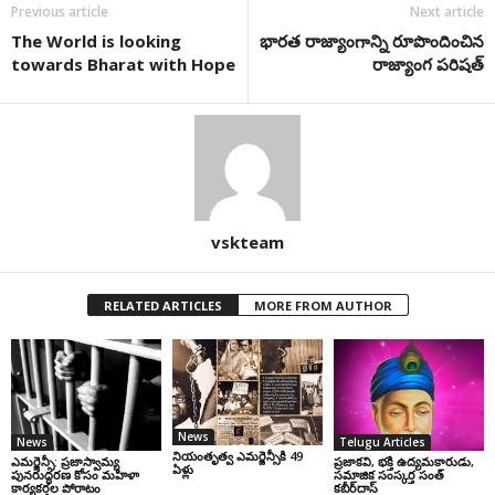
Previous article
Next article
The World is looking
భారత రాజ్యాంగాన్ని రూపొందించిన
towards Bharat with Hope
రాజ్యాంగ పరిషత్
vskteam
RELATED ARTICLES
MORE FROM AUTHOR
News
News
Telugu Articles
నియంతృత్వ ఎమర్జెన్సీకి 49
ఎమర్జెన్సీ: ప్రజాస్వామ్య
ప్రజాకవి, భక్తి ఉద్యమకారుడు,
ఏళ్లు
పునరుద్ధరణ కోసం మహిళా
సమాజిక సంస్కర్త సంత్‌
కార్యకర్తల పోరాటం
కబీర్‌దాస్‌