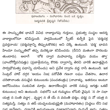
ఈ సాంస్కృతిక భావనే వివిధ రాజ్యాంగపు గుర్తులు, ప్రభుత్వ సంస్థల ఆదర్శ
వాక్యాలలోనూ కనిపిస్తుంది. పార్లమెంటులో స్పీకర్‌ కుర్చీకి పైన ‘ధర్మచక్ర
ప్రవర్తనాయ’ (ధర్మచక్రాన్ని తిప్పుటకొరకు) అని చెక్కి ఉంటుంది. ‘ధర్మ’ భావన
హిందూ సంస్కృతిలో తప్ప మరెక్కడా కనిపించదు. (దీనిని మతంగా పొరబడు
తుంటారు). అలాగే ‘లోక ద్వార మపావార్ను పశ్యేమ వయం త్వా’
(ఛాందోగ్యోపనిషత్తు) (ప్రజాశ్రేయస్సు కొరకు ద్వారాన్ని తెరచి వారికి ఉదాత్తమైన
సార్వభౌమత్వ పథాన్ని చూపించు) అని ప్రవేశ ద్వారం వద్ద రాసి ఉంటుంది. ఇక
సెంట్రల్‌ హాల్‌ దగ్గర ‘అయం నిజ| పరోవేతి గణనా లఘు చేతసాం, ఉదార
చరితానాంతు వసుధైవ కుటుంబకం (పంచతంత్రం) (నావాళ్ళు, ఇతరులు అంటూ
ఆలోచించటం సంకుచిత మార్గం. ఉదారశీలురైన వారికి సమస్త జగత్తు ఒకటే
కుటుంబం) అని ఉంటుంది. సభలోని ఒక గుమ్మటం లోపలి వైపున ‘న సా సభా
యత్ర న సంతి వద్ధా| , వృద్ధా| న తే యే న వదంతి ధర్మం, ధర్మ| స నో యత్ర న
సత్యమస్తి, సత్యం న తద్‌ యచ్ఛలమభ్యుపైతి (మహాభారతం) (పెద్దలు లేని సభ
సభ కానేకాదు, ధర్మానికి అనుగుణంగా మాట్లాడనివారు వృద్ధుడే కాదు. సత్యం