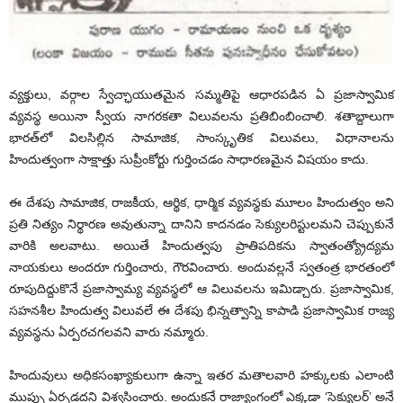
వ్యక్తులు, వర్గాల స్వేచ్ఛాయుతమైన సమ్మతిపై ఆధారపడిన ఏ ప్రజాస్వామిక
వ్యవస్థ అయినా స్వీయ నాగరకతా విలువలను ప్రతిబింబించాలి. శతాబ్దాలుగా
భారత్‌లో విలసిల్లిన సామాజిక, సాంస్కృతిక విలువలు, విధానాలను
హిందుత్వంగా సాక్షాత్తు సుప్రీంకోర్టు గుర్తించడం సాధారణమైన విషయం కాదు.
ఈ దేశపు సామాజిక, రాజకీయ, ఆర్థిక, ధార్మిక వ్యవస్థకు మూలం హిందుత్వం అని
ప్రతి నిత్యం నిర్థారణ అవుతున్నా దానిని కాదనడం సెక్యులరిస్టులమని చెప్పుకునే
వారికి అలవాటు. అయితే హిందుత్వపు ప్రాతిపదికను స్వాతంత్య్రోద్యమ
నాయకులు అందరూ గుర్తించారు, గౌరవించారు. అందువల్లనే స్వతంత్ర భారతంలో
రూపుదిద్దుకొనే ప్రజాస్వామ్య వ్యవస్థలో ఆ విలువలను ఇమిడ్చారు. ప్రజాస్వామిక,
సహనశీల హిందుత్వ విలువలే ఈ దేశపు భిన్నత్వాన్ని కాపాడి ప్రజాస్వామిక రాజ్య
వ్యవస్థను ఏర్పరచగలవని వారు నమ్మారు.
హిందువులు అధికసంఖ్యాకులుగా ఉన్నా ఇతర మతాలవారి హక్కులకు ఎలాంటి
ముప్పు ఏర్పడదని విశ్వసించారు. అందుకనే రాజ్యాంగంలో ఎక్కడా ‘సెక్యులర్‌’ అనే