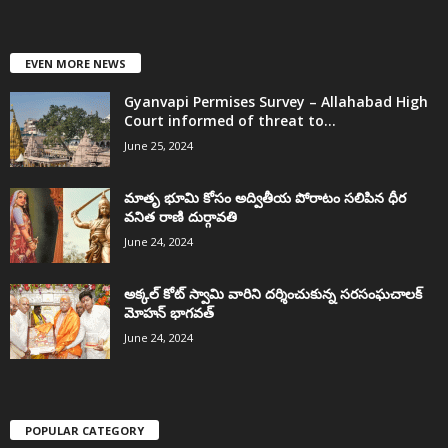
EVEN MORE NEWS
Gyanvapi Permises Survey – Allahabad High
Court informed of threat to...
June 25, 2024
మాతృ భూమి కోసం అద్వితీయ పోరాటం సలిపిన ధీర
వనిత రాణి దుర్గావతి
June 24, 2024
అక్కల్‌ కోట్‌ స్వామి వారిని దర్శించుకున్న సరసంఘచాలక్
మోహన్ భాగవత్
June 24, 2024
POPULAR CATEGORY