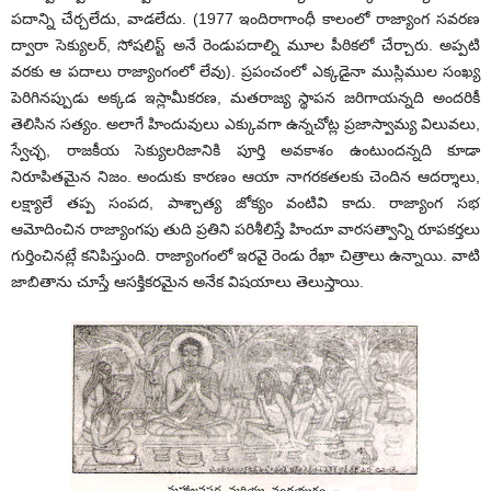
పదాన్ని చేర్చలేదు, వాడలేదు. (1977 ఇందిరాగాంధీ కాలంలో రాజ్యాంగ సవరణ
ద్వారా సెక్యులర్‌, సోషలిస్ట్‌ అనే రెండుపదాల్ని మూల పీఠికలో చేర్చారు. అప్పటి
వరకు ఆ పదాలు రాజ్యాంగంలో లేవు). ప్రపంచంలో ఎక్కడైనా ముస్లిముల సంఖ్య
పెరిగినప్పుడు అక్కడ ఇస్లామీకరణ, మతరాజ్య స్థాపన జరిగాయన్నది అందరికీ
తెలిసిన సత్యం. అలాగే హిందువులు ఎక్కువగా ఉన్నచోట్ల ప్రజాస్వామ్య విలువలు,
స్వేచ్ఛ, రాజకీయ సెక్యులరిజానికి పూర్తి అవకాశం ఉంటుందన్నది కూడా
నిరూపితమైన నిజం. అందుకు కారణం ఆయా నాగరకతలకు చెందిన ఆదర్శాలు,
లక్ష్యాలే తప్ప సంపద, పాశ్చాత్య జోక్యం వంటివి కాదు. రాజ్యాంగ సభ
ఆమోదించిన రాజ్యాంగపు తుది ప్రతిని పరిశీలిస్తే హిందూ వారసత్వాన్ని రూపకర్తలు
గుర్తించినట్లే కనిపిస్తుంది. రాజ్యాంగంలో ఇరవై రెండు రేఖా చిత్రాలు ఉన్నాయి. వాటి
జాబితాను చూస్తే ఆసక్తికరమైన అనేక విషయాలు తెలుస్తాయి.