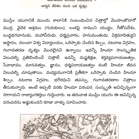
ముస్లిం యుగానికి ముందు కాలానికి సంబంధించిన చిత్రాల్లో మొహంజొదారో
ముద్ర, వైదిక ఆశ్రమం (గురుకులం), లంకపై రాముని యుద్ధం, గీతోపదేశం,
బుద్ధభగవానుడు, మహావీరుడు, ధర్మప్రచారం, హనుమంతుడు, విక్రమాదిత్యుని
ఆస్థానం, నలందా విశ్వ విద్యాలయం, ఒరిస్సాకు చెందిన శిల్పం, నటరాజ విగ్రహం,
గంగావతరణ దృశ్యం మొదలైనవి ఉన్నాయి. ఇవన్నీ హిందూ సాంస్కృతిక
విలువల్ని ప్రతిబింబించే చిత్రాలే. ఇవన్నీ దుష్టశిక్షణ, కర్తవ్యపరాయణత్వం,
సేవాభావం, మానవత్వం, జ్ఞానం, ధర్మపరాయణత్వం వంటి హిందూ జీవన
విలువల్ని చూపుతాయి. మధ్యయుగానికి ప్రతీకగా ఒరిస్సాకు చెందిన హిందూ
శిల్పం, నటరాజ విగ్రహం, భగీరధుని తపస్సు, గంగావతరణాల చిత్రాలు
తీసుకున్నారు. అంటే అప్పటి వరకు హిందూ పరంపర, సంస్కృతి అవిచ్ఛిన్నంగా
సాగాయని రాజ్యాంగకర్తలు గుర్తించారు. ఆ తరువాత ముస్లిం యుగం ఈ అవిచ్ఛిన్న
పరంపరను అడ్డుకుందని కూడా వాళ్ళు సూచించారు.