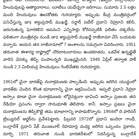
హిందువులపై అత్యాచారాలు, లూటీలు యథేచ్ఛగా జరిగాయి. సుమారు 2.5 లక్షల
మంది హిందువులు ఊచకోతకు గురయ్యారు. అప్పుడు కేంద్ర మంత్రివర్గంలో
పనిచేస్తున్న డా॥ శ్యాంప్రసాద్ ముఖర్జీ, సర్దార్ పటేల్ ప్రధాని నెహ్రూని కలిసి,
జరుగుతున్న ఘోరకలిని ఆపమని ఎన్నిసార్లు కోరినప్పటికి ఫలితం దక్కలేదు.
ఫలితంగా మంత్రివర్గం నుండి డా॥ శ్యాంప్రసాద్ ముఖర్జీ రాజీనామా చేసి బయటకు
వచ్చారు. ఆయన తన రాజీనామాలో 7 అంశాలను సమగ్రంగా వివరించారు. 1951
తరువాత ఈశాన్య రాష్ట్రాల్లో చొరబాటుదారులు ఉండకూడదు, ఒకవేళ ఉన్నట్లైతే
వారిని వెనక్కు తిప్పి పంపాలన్నది ముఖ్యమైనది. 1948 ఏప్రిల్ తర్వాత పాక్
నుండి 2.3 మిలియన్ల హిందువులు గెంటివేతకు గురయ్యారు.
1961లో చైనా భారత్‌పై దురాక్రమణకు పాల్పడింది. అప్పుడు జరిగిన యుద్ధంలో
భారత్‌కు చెందిన కొంత భూభాగాన్ని చైనా ఆక్రమించింది. అప్పటి ప్రధాని నెహ్రూ
అస్సాం కూడా చైనా దురాక్రమణకు లోనైనట్లుగా భావించి అస్సాం ప్రజలకు తన
రేడియో ప్రసంగం ద్వారా సానుభూతి తెలిపారు. కానీ, అస్సాం ప్రజలు చైనా
దురాక్రమణను తిప్పికొట్టి తమ భూభాగాన్ని కాపాడుకొన్నారు. 1964లో ది ఫారినర్
ట్రిబ్యునల్ ఆర్డర్‌ను ప్రవేశపెట్టారు. ఫిబ్రవరి 1972లో ప్రధాని ఇందిరా గాంధీ,
బంగ్లాదేశ్ ప్రధాని షేక్ ముజబూర్ రెహమాన్ల మధ్య జరిగిన ఒప్పందం ప్రకారం,
మార్చి 1971 తరువాత నుండి భారతదేశంలో నివసిస్తున్న బంగ్లాదేశ్