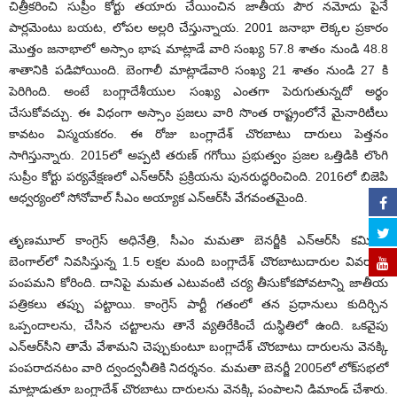
చిత్రీకరించి సుప్రీం కోర్టు తయారు చేయించిన జాతీయ పౌర నమోదు పైనే
పార్లమెంటు బయట, లోపల అల్లరి చేస్తున్నాయ. 2001 జనాభా లెక్కల ప్రకారం
మొత్తం జనాభాలో అస్సాం భాష మాట్లాడే వారి సంఖ్య 57.8 శాతం నుండి 48.8
శాతానికి పడిపోయింది. బెంగాలీ మాట్లాడేవారి సంఖ్య 21 శాతం నుండి 27 కి
పెరిగింది. అంటే బంగ్లాదేశీయుల సంఖ్య ఎంతగా పెరుగుతున్నదో అర్థం
చేసుకోవచ్చు. ఈ విధంగా అస్సాం ప్రజలు వారి సొంత రాష్ట్రంలోనే మైనారిటీలు
కావటం విస్మయకరం. ఈ రోజు బంగ్లాదేశ్ చొరబాటు దారులు పెత్తనం
సాగిస్తున్నారు. 2015లో అప్పటి తరుణ్ గగోయి ప్రభుత్వం ప్రజల ఒత్తిడికి లొంగి
సుప్రీం కోర్టు పర్యవేక్షణలో ఎన్‌ఆర్‌సీ ప్రక్రియను పునరుద్ధరించింది. 2016లో బిజెపి
ఆధ్వర్యంలో సోనోవాల్ సీఎం అయ్యాక ఎన్‌ఆర్‌సీ వేగవంతమైంది.
తృణమూల్ కాంగ్రెస్ అధినేత్రి, సీఎం మమతా బెనర్జీకి ఎన్‌ఆర్‌సీ కమిషన్
బెంగాల్‌లో నివసిస్తున్న 1.5 లక్షల మంది బంగ్లాదేశ్ చొరబాటుదారుల వివరాలు
పంపమని కోరింది. దానిపై మమత ఎటువంటి చర్య తీసుకోకపోవటాన్ని జాతీయ
పత్రికలు తప్పు పట్టాయి. కాంగ్రెస్ పార్టీ గతంలో తన ప్రధానులు కుదిర్చిన
ఒప్పందాలను, చేసిన చట్టాలను తానే వ్యతిరేకించే దుస్థితిలో ఉంది. ఒకవైపు
ఎన్‌ఆర్‌సీని తామే వేశామని చెప్పుకుంటూ బంగ్లాదేశ్ చొరబాటు దారులను వెనక్కి
పంపరాదనటం వారి ద్వంద్వనీతికి నిదర్శనం. మమతా బెనర్జీ 2005లో లోక్‌సభలో
మాట్లాడుతూ బంగ్లాదేశ్ చొరబాటు దారులను వెనక్కి పంపాలని డిమాండ్ చేశారు.