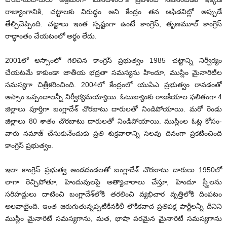
రాజ్యాంగానికి, చట్టాలకు విరుద్ధం అని కేంద్రం తన అఫిడవిట్లో అప్పుడే
తేల్చిచెప్పింది. చట్టాలు ఇంత స్పష్టంగా ఉంటే కాంగ్రెస్, తృణమూల్ కాంగ్రెస్
రాద్ధాంతం చేయటంలో అర్థం లేదు.
2001లో అస్సాంలో గెలిచిన కాంగ్రెస్ ప్రభుత్వం 1985 చట్టాన్ని నిర్వీర్యం
చేయటమే కాకుండా జాతీయ భద్రతా సమస్యను హిందూ, ముస్లిం మైనారిటీల
సమస్యగా చిత్రీకరించింది. 2004లో కేంద్రంలో యుపిఎ ప్రభుత్వం రావడంతో
అస్సాం ఒప్పందాలన్నీ నిర్వీర్యమయ్యాయి. ఓటుబ్యాంకు రాజకీయాల ఫలితంగా 4
జిల్లాలు పూర్తిగా బంగ్లాదేశ్ చొరబాటు దారులతో నిండిపోయాయి. మరో రెండు
జిల్లాలు 80 శాతం చొరబాటు దారులతో నిండిపోయాయి. ముస్లింల ఓట్ల కోసం-
వారు నమాజ్ చేసుకునేందుకు ప్రతి శుక్రవారాన్ని సెలవు దినంగా ప్రకటించింది
కాంగ్రెస్ ప్రభుత్వం.
ఇలా కాంగ్రెస్ ప్రభుత్వ అండదండలతో బంగ్లాదేశ్ చొరబాటు దారులు 1950లో
లాగా రెచ్చిపోతూ, హిందువులపై అత్యాచారాలు చేస్తూ, హిందూ స్ర్తీలను
సరిహద్దులు దాటించి బంగ్లాదేశ్‌లోకి తరలించి వ్యభిచార వృత్తిలోకి దింపటం
అలవాటైంది. ఇంత జరుగుతున్నప్పటికీనకిలీ లౌకికవాద ప్రతిపక్ష పార్టీలన్నీ దీనిని
ముస్లిం మైనారిటీ సమస్యగాను, మత, భాషా పరమైన మైనారిటీ సమస్యగాను