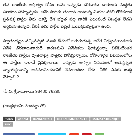
తన రాజకీయ అస్తిత్వం కోసం ఆమె ఇప్పుడు చొరబాటు దారులకు మద్దతు
పలకటం హాస్యాస్పదం. ఆమె పాటకు తందాన అంటున్న మిగతా నకిలీ లౌకికవాద
ప్రతిపక్ష పార్టీల తీరు చూస్తే దేశ భద్రత పట్ల వారికి ఎటువంటి నిబద్ధత లేదని
అర్థమవుతున్నది. వీరికి తమ పార్టీల భద్రతే ముఖ్యమన్నట్లుగా ఉంది.
స్వాతంత్య్రం వచ్చినప్పటి నుండి దేశంలో జరుగుతున్న అనేక విధ్వంసకాండలకు
విదేశీ చొరబాటుదారులే కారణమని నివేదికలు ఘోషిస్తున్నా బిజెపియేతర
రాజకీయ పార్టీలు ధృతరాష్ట్ర పాత్రను పోషిస్తున్నాయి. రోహింగ్యాల విషయంలోను
ఈ పార్టీలు ఇలానే ప్రవర్తించాయి. ఇప్పుడు అస్సాం విషయంలో అత్యున్నత
న్యాయస్థానాన్ని అవమానించడానికీ వెనుకాడటం లేదు. వీరికి ఎవరు బుద్ధి
చెప్పాలి ?
-పి.వి. శ్రీరామశాయి 98480 76295
(ఆంధ్రభూమి సౌజన్యం తో)
TAGS
ASSAM
BANGLADESH
ILLEGAL IMMIGRANTS
MAMATA BENARJEE
NRC