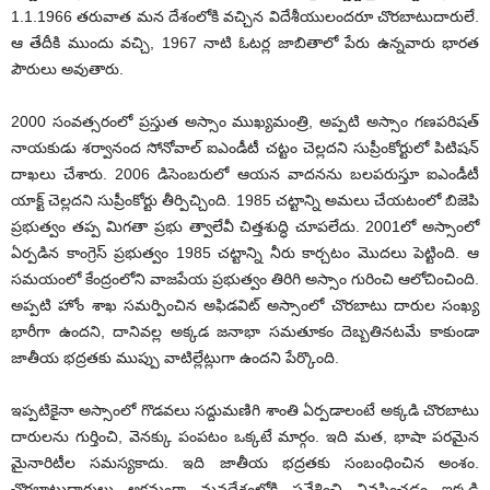
1.1.1966 తరువాత మన దేశంలోకి వచ్చిన విదేశీయులందరూ చొరబాటుదారులే.
ఆ తేదీకి ముందు వచ్చి, 1967 నాటి ఓటర్ల జాబితాలో పేరు ఉన్నవారు భారత
పౌరులు అవుతారు.
2000 సంవత్సరంలో ప్రస్తుత అస్సాం ముఖ్యమంత్రి, అప్పటి అస్సాం గణపరిషత్
నాయకుడు శర్వానంద సోనోవాల్ ఐఎండీటీ చట్టం చెల్లదని సుప్రీంకోర్టులో పిటిషన్
దాఖలు చేశారు. 2006 డిసెంబరులో ఆయన వాదనను బలపరుస్తూ ఐఎండీటీ
యాక్ట్ చెల్లదని సుప్రీంకోర్టు తీర్పిచ్చింది. 1985 చట్టాన్ని అమలు చేయటంలో బిజెపి
ప్రభుత్వం తప్ప మిగతా ప్రభు త్వాలేవీ చిత్తశుద్ధి చూపలేదు. 2001లో అస్సాంలో
ఏర్పడిన కాంగ్రెస్ ప్రభుత్వం 1985 చట్టాన్ని నీరు కార్చటం మొదలు పెట్టింది. ఆ
సమయంలో కేంద్రంలోని వాజపేయ ప్రభుత్వం తిరిగి అస్సాం గురించి ఆలోచించింది.
అప్పటి హోం శాఖ సమర్పించిన అఫిడవిట్ అస్సాంలో చొరబాటు దారుల సంఖ్య
భారీగా ఉందని, దానివల్ల అక్కడ జనాభా సమతూకం దెబ్బతినటమే కాకుండా
జాతీయ భద్రతకు ముప్పు వాటిల్లేట్లుగా ఉందని పేర్కొంది.
ఇప్పటికైనా అస్సాంలో గొడవలు సద్దుమణిగి శాంతి ఏర్పడాలంటే అక్కడి చొరబాటు
దారులను గుర్తించి, వెనక్కు పంపటం ఒక్కటే మార్గం. ఇది మత, భాషా పరమైన
మైనారిటీల సమస్యకాదు. ఇది జాతీయ భద్రతకు సంబంధించిన అంశం.
చొరబాటుదారులు అక్రమంగా మనదేశంలోకి ప్రవేశించి నివసించడం ఇక్కడి