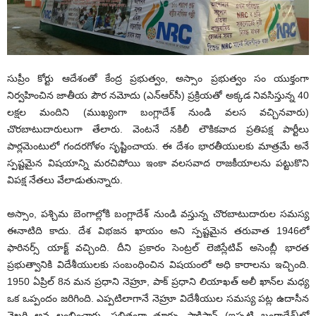
సుప్రీం కోర్టు ఆదేశంతో కేంద్ర ప్రభుత్వం, అస్సాం ప్రభుత్వం సం యుక్తంగా
నిర్వహించిన జాతీయ పౌర నమోదు (ఎన్‌ఆర్‌సీ) ప్రక్రియతో అక్కడ నివసిస్తున్న 40
లక్షల మందిని (ముఖ్యంగా బంగ్లాదేశ్ నుండి వలస వచ్చినవారు)
చొరబాటుదారులుగా తేలారు. వెంటనే నకిలీ లౌకికవాద ప్రతిపక్ష పార్టీలు
పార్లమెంటులో గందరగోళం సృష్టించాయ. ఈ దేశం భారతీయులకు మాత్రమే అనే
స్పష్టమైన విషయాన్ని మరచిపోయి ఇంకా వలసవాద రాజకీయాలను పట్టుకొని
విపక్ష నేతలు వేలాడుతున్నారు.
అస్సాం, పశ్చిమ బెంగాల్లోకి బంగ్లాదేశ్ నుండి వస్తున్న చొరబాటుదారుల సమస్య
ఈనాటిది కాదు. దేశ విభజన ఖాయం అని స్పష్టమైన తరువాత 1946లో
ఫారినర్స్ యాక్ట్ వచ్చింది. దీని ప్రకారం సెంట్రల్ లెజిస్లేటివ్ అసెంబ్లీ భారత
ప్రభుత్వానికి విదేశీయులకు సంబంధించిన విషయంలో అధి కారాలను ఇచ్చింది.
1950 ఏప్రిల్ 8న మన ప్రధాని నెహ్రూ, పాక్ ప్రధాని లియాఖత్ అలీ ఖాన్‌ల మధ్య
ఒక ఒప్పందం జరిగింది. ఎప్పటిలాగానే నెహ్రూ విదేశీయుల సమస్య పట్ల ఉదాసీన
వైఖరి అవ లంబించారు. ఫలితంగా తూర్పు పాకిస్తాన్ (ఇప్పటి బంగ్లాదేశ్)లో