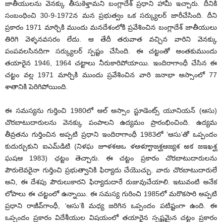
జాతీయులను వెనక్కు తీసుకెళ్తామని బంగ్లాదేశ్ ప్రధాని హామీ ఇచ్చారు. దీనికి
సంబంధించి 30-9-1972న మన ప్రభుత్వం ఒక సర్క్యులర్ జారీచేసింది. దీని
ప్రకారం 1971 మార్చికి ముందు మనదేశంలోకి ప్రవేశించిన బంగ్లాదేశ్ జాతీయులు
తిరిగి వెళ్ళనవసరం లేదు. ఆ తేదీ తరువాత వచ్చిన వారిని వెనక్కు
పంపవలసినదిగా సర్క్యులర్ స్పష్టం చేసింది. ఈ చట్టంతో అంతకుముందు
తయారైన 1946, 1964 చట్టాలు నీరుకారిపోయాయి. ఇందిరాగాంధీ చేసిన ఈ
చట్టం వల్ల 1971 మార్చికి ముందు ప్రవేశించిన వారి జనాభా అస్సాంలో 77
శాతానికి పెరిగిపోయింది.
ఈ సమస్యను గుర్తించి 1980లో ఆల్ అస్సాం స్టూడెంట్స్ యూనియన్ (ఆసు)
చొరబాటుదారులను వెనక్కు పంపాలని ఉద్యమం ప్రారంభించింది. ఉద్యమ
తీవ్రతను గుర్తించిన అప్పటి ప్రధాని ఇందిరాగాంధీ 1983లో ‘ఆసు’తో ఒప్పందం
కుదుర్చుకుని ఐఎమ్‌డిటి (నిళఘ జూళశఆఒ ళఆళూౄజశ్ఘఆజ్యశ ఱక జఇఖశ్ఘ
ఘషఆ 1983) ఛట్టం తెచ్చారు. ఈ చట్టం ప్రకారం చొరబాటుదారులను
పౌరులెవరైనా గుర్తించి ప్రభుత్వానికి ఫిర్యాదు చేయొచ్చు. వారు చొరబాటుదారులే
అని, ఈ దేశపు పౌరులుకారని ఫిర్యాదుదారే రుజువుచేయాలి. ఇటువంటి అనేక
లోపాలు ఈ చట్టంలో ఉన్నాయి. ఈ సమస్య గురించి 1985లో మరొకసారి అప్పటి
ప్రధాని రాజీవ్‌గాంధీ, ‘ఆసు’కి మధ్య జరిగిన ఒప్పందం పటిష్టంగా ఉంది. ఈ
ఒప్పందం ప్రకారం విదేశీయుల విషయంలో తయారైన స్పష్టమైన చట్టం ప్రకారం