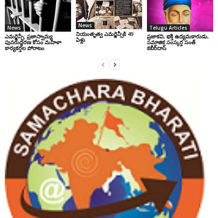
News
News
Telugu Articles
నియంతృత్వ ఎమర్జెన్సీకి 49
ఎమర్జెన్సీ: ప్రజాస్వామ్య
ప్రజాకవి, భక్తి ఉద్యమకారుడు,
ఏళ్లు
పునరుద్ధరణ కోసం మహిళా
సమాజిక సంస్కర్త సంత్‌
కార్యకర్తల పోరాటం
కబీర్‌దాస్‌