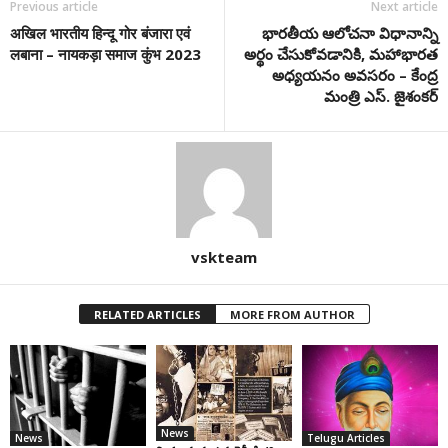
Previous article
Next article
अखिल भारतीय हिन्दू गोर बंजारा एवं
భారతీయ ఆలోచనా విధానాన్ని
लबाना – नायकड़ा समाज कुंभ 2023
అర్థం చేసుకోవడానికి, మహాభారత
అధ్యయనం అవసరం – కేంద్ర
మంత్రి ఎస్‌. జైశంక‌ర్
vskteam
RELATED ARTICLES
MORE FROM AUTHOR
News
News
Telugu Articles