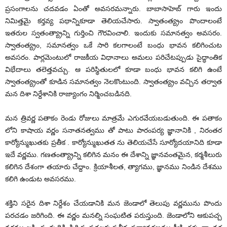
ప్రసంగాలను చదవడం ఏంతో అవసర‌మ‌న్నారు. బాబాసాహెబ్ గారు ఇందు
నిమిత్తమై కర్తవ్య పథాన్నికూడా తెలియచేసారు. స్వాతంత్య్రం పొందాలంటే
ఇతరుల స్వతంత్య్రాన్ని గుర్తించి గౌరవించాలి. ఇందుకు సమానత్వం అవసరం.
స్వాతంత్య్రం, సమానత్వం ఒకే సారి కలగాలంటే బంధు భావన కలిగించుట
అవసరం. పార్లమెంటులో రాజకీయ విధానాలు అమలు పరిచేటప్పుడు సైద్ధాంతిక
విభేదాలు తలెత్తవచ్చు. ఆ పరిస్థితులలో కూడా బంధు భావన కలిగి ఉంటే
స్వాతంత్య్రంతో కూడిన సమానత్వం నెలకొంటుంది. స్వాతంత్య్రం వచ్చిన తర్వాత
మన దిశా నిర్దేశానికి రాజ్యాంగం నిర్మించబడినది.
మన త్రివర్ణ పతాకం రెండు రోజులు మాత్రమే ఎగురవేయబడుతుంది. ఈ పతాకం
లోని కాషాయ వర్ణం సనాతనత్వము తో పాటు పారంపర్య జ్ఞానానికి , నిరంతర
కార్యోన్ముఖుతకు ప్రతీక . కార్యోన్ముఖుతత ను తెలియచేసే సూర్యోదయానిది కూడా
ఇదే వర్ణము. గణతంత్య్రాన్ని కలిగిన మనం ఈ దేశాన్ని జ్ఞానవంతమైన, కర్మశీలురు
కలిగిన దేశంగా తయారు చేద్దాం. క్రియాశీలత, త్యాగము, జ్ఞానము నిండిన దేశము
కలిగి ఉండుట అవసరము.
శక్తిని సరైన దిశా నిర్దేశం చేయడానికి మన జెండాలో తెలుపు వర్ణమును పొందు
పరచడం జరిగింది. ఈ వర్ణం మనల్ని సంఘటిత పరుస్తుంది. జెండాలోని ఆకుపచ్చ