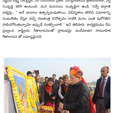
వర్ణము లక్ష్మి సంవృద్ధికి, సిరి సంపదలకు ప్రతీక. పర్యావరణము క్షీణించకుండా, వర్ష
సంవృద్ధి కలిగి ఉంటుంది. మన మనసులు సంవృద్ధిగా ఉండి “సర్వే భద్రాణి
పశ్యన్తు.. ” అనే భావాలు ఉత్పన్నమవుతాయి. విభిన్నతలు కలిగిన సమాజాన్ని
సంఘటితం చేస్తూ వచ్చే గణతంత్ర దినోత్సవం నాటికి మనం ఎంత పురోగతిని
సాధిచగోరుతున్నామో ఇప్పుడే సంకల్పించాలి ” అని తెలిపారు. కార్యక్రమము దీప
ప్రజ్వలన రాష్ట్రీయ గీతాలాపనలతో ప్రారంభమై వందేమాతర సామూహిక
గీతాలాపన తో సమాప్తమైనది.
.