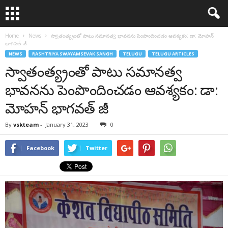
Home
News
స్వాతంత్య్రంతో పాటు సమానత్వ భావనను పెంపొందించడం ఆవశ్యకం: డా: మోహన్
భాగవత్ జీ
NEWS
RASHTRIYA SWAYAMSEVAK SANGH
TELUGU
TELUGU ARTICLES
స్వాతంత్య్రంతో పాటు సమానత్వ
భావనను పెంపొందించడం ఆవశ్యకం: డా:
మోహన్ భాగవత్ జీ
By
vskteam
-
January 31, 2023
0
Facebook
Twitter