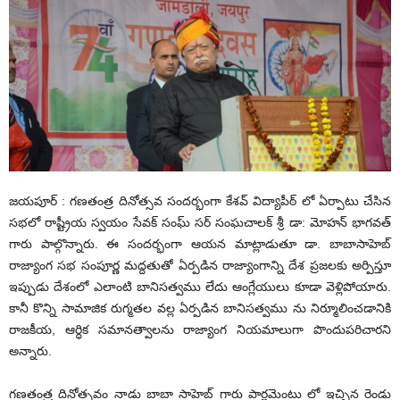
జయపూర్ : గణతంత్ర దినోత్సవ సందర్భంగా కేశవ్ విద్యాపీఠ్ లో ఏర్పాటు చేసిన
సభలో రాష్ట్రీయ స్వయం సేవక్ సంఘ్ స‌ర్ సంఘ‌చాల‌క్ శ్రీ డా: మోహన్ భాగవత్
గారు పాల్గొన్నారు. ఈ సంద‌ర్భంగా ఆయ‌న మాట్లాడుతూ డా. బాబాసాహెబ్
రాజ్యాంగ సభ సంపూర్ణ మద్దతుతో ఏర్పడిన రాజ్యాంగాన్ని దేశ ప్రజలకు అర్పిస్తూ
ఇప్పుడు దేశంలో ఎలాంటి బానిసత్వము లేదు ఆంగ్లేయులు కూడా వెళ్లిపోయారు.
కానీ కొన్ని సామాజిక రుగ్మతల వల్ల ఏర్పడిన బానిసత్వము ను నిర్మూలించడానికి
రాజకీయ, ఆర్ధిక సమానత్వాలను రాజ్యాంగ నియమాలుగా పొందుపరిచార‌ని
అన్నారు.
గణతంత్ర దినోత్సవం నాడు బాబా సాహెబ్ గారు పార్లమెంటు లో ఇచ్చిన రెండు