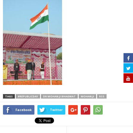
TAGS
#REPUBLICDAY
DR MOHAN JI BHAGWAT
MOHAN JI
RSS
Facebook
Twitter