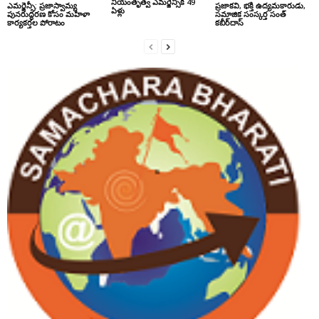
నియంతృత్వ ఎమర్జెన్సీకి 49
ఎమర్జెన్సీ: ప్రజాస్వామ్య
ప్రజాకవి, భక్తి ఉద్యమకారుడు,
ఏళ్లు
పునరుద్ధరణ కోసం మహిళా
సమాజిక సంస్కర్త సంత్‌
కార్యకర్తల పోరాటం
కబీర్‌దాస్‌