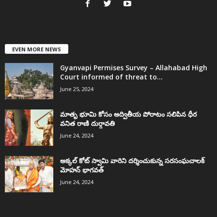
EVEN MORE NEWS
Gyanvapi Permises Survey – Allahabad High
Court informed of threat to...
June 25, 2024
మాతృ భూమి కోసం అద్వితీయ పోరాటం సలిపిన ధీర
వనిత రాణి దుర్గావతి
June 24, 2024
అక్కల్‌ కోట్‌ స్వామి వారిని దర్శించుకున్న సరసంఘచాలక్
మోహన్ భాగవత్
June 24, 2024