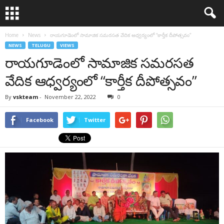
Home
News
రాయ‌గూడెంలో సామాజిక సమరసత వేదిక ఆధ్వ‌ర్యంలో “కార్తీక దీపోత్సవం”
NEWS
TELUGU
VIEWS
రాయ‌గూడెంలో సామాజిక సమరసత
వేదిక ఆధ్వ‌ర్యంలో “కార్తీక దీపోత్సవం”
By
vskteam
-
November 22, 2022
0
Facebook
Twitter