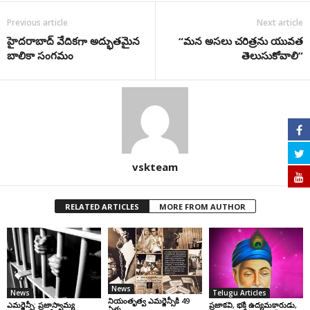
Previous article
Next article
హైదరాబాద్ వేదికగా అద్భుతమైన
“మ‌న అస‌లు చ‌రిత్ర‌ను యువ‌త
బాలికా సంగమం
తెలుసుకోవాలి”
vskteam
RELATED ARTICLES
MORE FROM AUTHOR
News
News
Telugu Articles
నియంతృత్వ ఎమర్జెన్సీకి 49
ఎమర్జెన్సీ: ప్రజాస్వామ్య
ప్రజాకవి, భక్తి ఉద్యమకారుడు,
ఏళ్లు