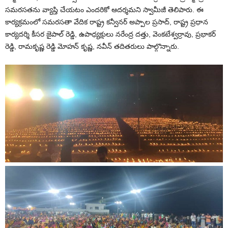
సమరసతను వ్యాప్తి చేయటం ఎందరికో ఆదర్శమని స్వామీజీ తెలిపారు. ఈ
కార్యక్రమంలో సమరసతా వేదిక రాష్ట్ర కన్వీనర్ అప్పాల ప్రసాద్, రాష్ట్ర ప్రధాన
కార్యదర్శి కీసర జైపాల్ రెడ్డి, ఉపాధ్యక్షులు నరేంద్ర దత్తు, వెంకటేశ్వర్రావు, ప్రభాకర్
రెడ్డి, రామకృష్ణ రెడ్డి మోహన్ కృష్ణ, నవీన్ తదితరులు పాల్గొన్నారు.