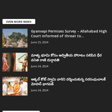
EVEN MORE NEWS
Gyanvapi Permises Survey – Allahabad High
Court informed of threat to...
June 25, 2024
మాతృ భూమి కోసం అద్వితీయ పోరాటం సలిపిన ధీర
వనిత రాణి దుర్గావతి
June 24, 2024
అక్కల్‌ కోట్‌ స్వామి వారిని దర్శించుకున్న సరసంఘచాలక్
మోహన్ భాగవత్
June 24, 2024