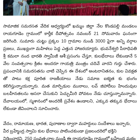
సామాజిక సమరసత వేదిక ఆధ్వర్యంలో ఖమ్మం జిల్లా నేల కొండపల్లి మండలం
రాయగూడెం గ్రామంలో కార్తీక దీపోత్సవం నవంబర్ 21 సోమవారం ఘనంగా
జరిగింది. సుమారు చుట్టు ప్రక్కల 10 గ్రామాల నుండి 3000 పైగా అన్ని వర్గాల
ప్రజలు, ముఖ్యంగా మహిళలు పెద్ద ఎత్తున హాజరయ్యారు. భువనేశ్వరి పీఠాధిపతి
శ్రీ కమలా నంద భారతి స్వామీజీ ఆశీ:ప్రసంగం చేస్తూ, కులభేదాలు లేకుండానే 5
వేల సంవత్సరాల క్రితం అందరూ గాయత్రి మంత్రం చదివే వారని గుర్తు చేశారు.
ప్రపంచానికి సమరసతను చాటి చెప్పిన ఈ దేశంలో అంటరానితనం, కుల వివక్షత
తో పాటు కక్ష పూరిత రాజకీయాలు నేడు సమాజ ఐక్యత కు భంగం
కలిగిస్తున్నాయన్నారు. మత మార్పిడుల ముఠాలు, లవ్ జిహాదీలు హిందువుల
బలహీనతలను ఆసరా చేసుకుని పెచ్చుమీరి పోవటం నేడు చూస్తున్నామన్నారు.
దేవాలయంలో, స్మశానంలో అందరికీ ప్రవేశం ఉండాలని, ఎక్కువ తక్కువ భేదాలు
లేకుండా జీవించాలని సూచించారు.
వేదం, రామాయణ, భారత, పురాణాల ద్వారా మహర్షులు సందేశాలు ఇచ్చారు,
వీర బ్రహ్మేంద్ర స్వామి కుల భేదాలు పాటించకుండా ప్రజలందరిలో భక్తిని
నిర్మించారని, 250 సంవత్సరాల నుండి ఈ రాయగూడెం గ్రామంలో బ్రహ్మేంద్ర మఠం