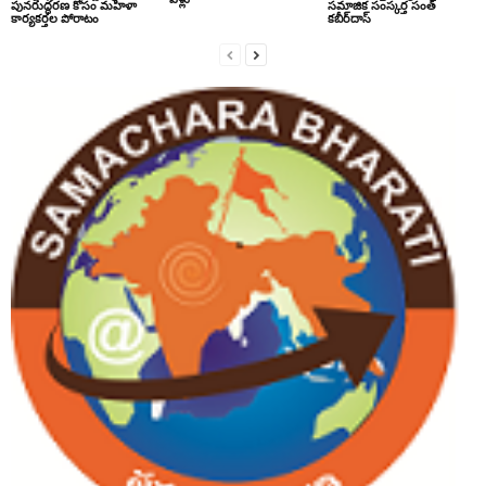
పునరుద్ధరణ కోసం మహిళా
సమాజిక సంస్కర్త సంత్‌
కార్యకర్తల పోరాటం
కబీర్‌దాస్‌