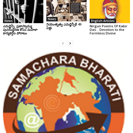
News
News
English Articles
నియంతృత్వ ఎమర్జెన్సీకి 49
ఎమర్జెన్సీ: ప్రజాస్వామ్య
Nirgun Poems Of Kabir
ఏళ్లు
పునరుద్ధరణ కోసం మహిళా
Das… Devotion to the
కార్యకర్తల పోరాటం
Formless Divine