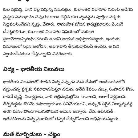
కుల వ్యవస్థ, దాని వల్ల వస్తున్న సమస్యలు, కులాంతర వివాహాల గురించి అడిగిన
ప్రశ్నకు సమాధానం చెపుతూ కాలం చెల్లిన కుల వ్యవస్థను పూర్తిగా పక్కకు
పెట్టవలసిందేనని స్పష్టం చేసారు. సాముహిక భోజన కార్యక్రమాలను వెంటనే
చేపట్టగలిగినా, కులాంతర వివాహాల విషయంలో మరింత
ప్రజామోదాన్నిసాధించవలసి ఉందని ఆయన అభిప్రాయపడ్డారు. ఇందుకు
సమాజంలో సరైన ఆలోచన, అవగాహన తీసుకురావలసి ఉందని, ఆ పని
స్వయంసేవకులు చేస్తున్నారని వివరించారు.
విద్య – భారతీయ విలువలు
భారతీయ విలువలతో కూడిన విద్య ఎప్పుడు మన దేశంలో అందుబాటులోకి
వస్తుందన్న ప్రశ్నకు సమాధానమిస్తూ చదువు అనేది కేవలం డబ్బు సంపాదన కోసం
కాదనే దృష్టి విద్యార్థులు, వారి తల్లిదండ్రుల్లోను రావాలని, అలాగే వ్యక్తులను
తీర్చిదిద్దడం కోసమే ఉపాధ్యాయులు పనిచేయాలని, అప్పుడే సరైన విద్యావ్యవస్థ
తిరిగి మనం పొందగాలుగుతామని ఆయన అన్నారు. వేద, ఉపనిషత్,
ఇతిహాసాలను విద్య ప్రణాళికలో తప్పక చేర్చుకోవాలని అభిప్రాయపడ్డారు.
మత మార్పిడులు – చట్టం