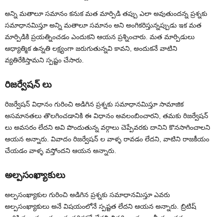
అన్ని మతాలూ సమానం కనుక మత మార్పిడి తప్పు ఎలా అవుతుందన్న ప్రశ్నకు
సమాధానమిస్తూ అన్ని మతాలూ సమానం అని అంగికరిస్తున్నప్పుడు ఇక మత
మార్పిడికి ప్రయత్నించడం ఎందుకని ఆయన ప్రశ్నించారు. మత మార్పిడులు
ఆధ్యాత్మిక ఉన్నతి లక్ష్యంగా జరుగుతున్నవి కావని, అందుకనే వాటిని
వ్యతిరేకిస్తామని స్పష్టం చేసారు.
రిజర్వేషన్ లు
రిజర్వేషన్ విధానం గురించి అడిగిన ప్రశ్నకు సమాధానమిస్తూ సామాజిక
అసమానతలు తొలగించడానికి ఈ విధానం అవలంబించారని, తమకు రిజర్వేషన్
లు అవసరం లేదని అవి పొందుతున్న వర్గాలు చెప్పేవరకు దానిని కొనసాగించాలని
ఆయన అన్నారు. వివాదం రిజర్వేషన్ ల వాళ్ళ రావడం లేదని, వాటిని రాజకీయం
చేయడం వాళ్ళ వస్తోందని ఆయన అన్నారు.
అల్పసంఖ్యాకులు
అల్పసంఖ్యాకుల గురించి అడిగిన ప్రశ్నకు సమాధానమిస్తూ ఎవరు
అల్పసంఖ్యాకులు అనే విషయంలోనే స్పష్టత లేదని ఆయన అన్నారు. బ్రిటిష్