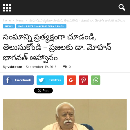
Home
News
సంఘాన్ని ప్రత్యక్షంగా చూడండి, తెలుసుకోండి – ప్రజలకు డా. మోహన్ భాగవత్ ఆహ్వానం
NEWS
RASHTRIYA SWAYAMSEVAK SANGH
సంఘాన్ని ప్రత్యక్షంగా చూడండి,
తెలుసుకోండి – ప్రజలకు డా. మోహన్
భాగవత్ ఆహ్వానం
By
vskteam
-
September 19, 2018
0
Facebook
Twitter