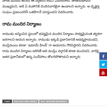
వారికి ముందు అసలు ఈ వర్గికరనే లేదని వివరించారు. జాతీయభావన
ముఖ్యమని, అది ఏ మతానికి చెందినవారికైనా ఉండాలని అన్నారు. ఆ దృష్ట్యా
సంఘం ప్రజలందరినీ ఒకటిగానే చూస్తుందని వివరించారు.
రామ మందిర నిర్మాణం
రాముడు జన్మించిన స్థలంలో భవ్యమైన మందిర నిర్మాణం సాధ్యమైనంత త్వరగా
జరగాలని ఆయన అన్నారు. రాముడు ఇక్కడి ప్రజానికానికి ఆడర్శప్రాయుడని,
ముస్లిములు కూడా `ఇమామే హింద్’ గా ఆయనను గౌరవిస్తారని వివరించారు.
రామ మందిర నిర్మాణం జరిగితే అది ముస్లిం వర్గానికి కూడా మంచిదని, వారిపై
ఇతర ప్రజానీకంలో ఉన్న సందేహాలు తొలగిపోతాయని అన్నారు.
TAGS
RSS LECTURE SERIES
RSS. MOHAN BHAGWAT