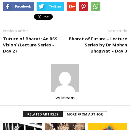
Facebook
Twitter
Previous article
Next article
‘Future of Bharat: An RSS
Bharat of Future – Lecture
Vision’ (Lecture Series -
Series by Dr Mohan
Day 2)
Bhagwat – Day 3
vskteam
RELATED ARTICLES
MORE FROM AUTHOR