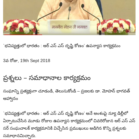
`భవిష్యత్తులో భారతం : ఆర్ ఎస్ ఎస్ దృష్టి కోణం’ ఉపన్యాస కార్యక్రమం
3వ రోజు, 19th Sept 2018
ప్రశ్నలు – సమాధానాల కార్యక్రమం
సంఘాన్ని ప్రత్యక్షంగా చూడండి, తెలుసుకోండి – ప్రజలకు డా. మోహన్ భాగవత్
ఆహ్వానం
`భవిష్యత్తులో భారతం : ఆర్ ఎస్ ఎస్ దృష్టి కోణం’ అనే అంశంపై న్యూ డిల్లీలో
ఏర్పాటుచేసిన మూడు రోజుల ఉపన్యాస కార్యక్రమంలో చివరిరోజున ఆర్ ఎస్ ఎస్
సర్ సంఘచాలక్ కార్యక్రమానికి విచ్చేసిన ప్రముఖులు అడిగిన కొన్ని ప్రశ్నలకు
సమాధానమిచ్చారు.