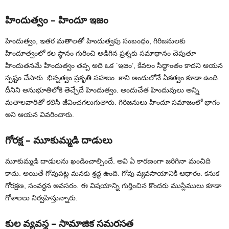
హిందుత్వం – హిందూ ఇజం
హిందుత్వం, ఇతర మతాలతో హిందుత్వపు సంబంధం, గిరిజనులకు
హిందూత్వంలో కల స్థానం గురించి అడిగిన ప్రశ్నకు సమాధానం చెపుతూ
హిందుతనమే హిందుత్వం తప్ప అది ఒక `ఇజం’, కేవలం సిద్ధాంతం కాదని ఆయన
స్పష్టం చేసారు. భిన్నత్వం ప్రకృతి సహజం. కాని అందులోనే ఏకత్వం కూడా ఉంది.
దీనిని అనుభూతిలోకి తెచ్చేదే హిందుత్వం. అందుచేత హిందువులు అన్ని
మతాలవారితో కలిసి జీవించగలుగుతారు. గిరిజనులు హిందూ సమాజంలో భాగం
అని ఆయన వివరించారు.
గోరక్ష – మూకుమ్మడి దాడులు
మూకుమ్మడి దాడులను ఖండించాల్సిందే. అవి ఏ కారణంగా జరిగినా మంచిది
కాదు. అయితే గోవుపట్ల మనకు శ్రద్ధ ఉంది. గోవు వ్యవసాయానికి ఆధారం. కనుక
గోరక్షణ, సంవర్ధన అవసరం. ఈ విషయాన్ని గుర్తించిన కొందరు ముస్లిములు కూడా
గోశాలలు నిర్వహిస్తున్నారు.
కుల వ్యవస్థ – సామాజిక సమరసత