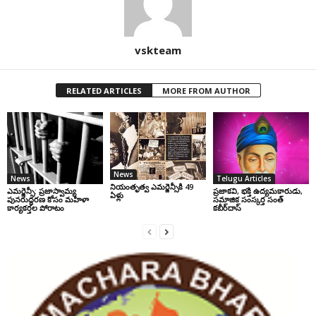
vskteam
RELATED ARTICLES
MORE FROM AUTHOR
News
News
Telugu Articles
నియంతృత్వ ఎమర్జెన్సీకి 49
ఎమర్జెన్సీ: ప్రజాస్వామ్య
ప్రజాకవి, భక్తి ఉద్యమకారుడు,
ఏళ్లు
పునరుద్ధరణ కోసం మహిళా
సమాజిక సంస్కర్త సంత్‌
కార్యకర్తల పోరాటం
కబీర్‌దాస్‌