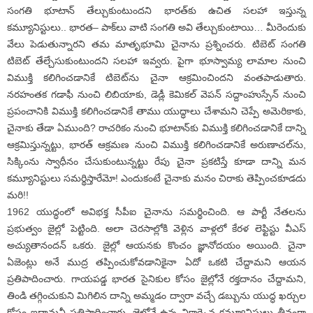
సంగతి భూటాన్‌ తేల్చుకుంటుందని భారత్‌కు ఉచిత సలహా ఇస్తున్న
కమ్యూనిస్టులు.. భారత– పాక్‌లు వాటి సంగతి అవి తేల్చుకుంటాయి… మీరెందుకు
వేలు పెడుతున్నారని తమ మాతృభూమి చైనాను ప్రశ్నించరు. టిబెట్‌ సంగతి
టిబెట్‌ తేల్చేసుకుంటుందని సలహా ఇవ్వరు. పైగా భూస్వామ్య లామాల నుంచి
విముక్తి కలిగించడానికే టిబెట్‌ను చైనా ఆక్రమించిందని వంతపాడుతారు.
నరహంతక గడాఫీ నుంచి లిబియాకు, డెడ్లీ కెమికల్‌ వెపన్‌ సద్దాంహుస్సేన్‌ నుంచి
ప్రపంచానికి విముక్తి కలిగించడానికే తాము యుద్ధాలు చేశామని చెప్పే అమెరికాకు,
చైనాకు తేడా ఏముంది? రాచరికం నుంచి భూటాన్‌కు విముక్తి కలిగించడానికే దాన్ని
ఆక్రమిస్తున్నట్టు, భారత్‌ ఆక్రమణ నుంచి విముక్తి కలిగించడానికే అరుణాచల్‌ను,
సిక్కింను స్వాధీనం చేసుకుంటున్నట్టు రేపు చైనా ప్రకటిస్తే కూడా దాన్ని మన
కమ్యూనిస్టులు సమర్థిస్తారేమో! ఎందుకంటే చైనాకు మనం చిరాకు తెప్పించకూడదు
మరి!!
1962 యుద్ధంలో అవిభక్త సీపీఐ చైనాను సమర్థించింది. ఆ పార్టీ నేతలను
ప్రభుత్వం జైల్లో పెట్టింది. అలా చెరసాల్లోకి వెళ్లిన వాళ్లలో కేరళ లెఫ్టిస్టు వీఎస్‌
అచ్యుతానందన్‌ ఒకరు. జైల్లో ఆయనకు కొంచం జ్ఞానోదయం అయింది. చైనా
ఏజెంట్లు అనే ముద్ర తప్పించుకోవడానికైనా ఏదో ఒకటి చేద్దామని ఆయన
ప్రతిపాదించారు. గాయపడ్డ భారత సైనికుల కోసం జైల్లోనే రక్తదానం చేద్దామని,
తిండి తగ్గించుకుని మిగిలిన దాన్ని అమ్మడం ద్వారా వచ్చే డబ్బును యుద్ధ ఖర్చుల
కోసం ఇద్దామనీ ప్రతిపాదించారు. జైల్లోనే ఉన్న నికార్సైన కమ్యూనిస్టులు తీవ్రంగా