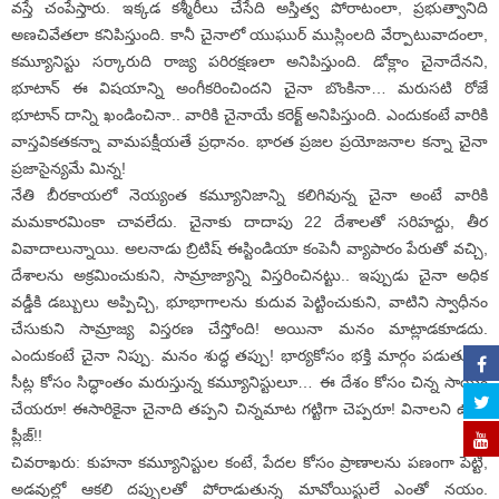
వస్తే చంపేస్తారు. ఇక్కడ కశ్మీరీలు చేసేది అస్తిత్వ పోరాటంలా, ప్రభుత్వానిది
అణచివేతలా కనిపిస్తుంది. కానీ చైనాలో యుఘుర్‌ ముస్లింలది వేర్పాటువాదంలా,
కమ్యూనిస్టు సర్కారుది రాజ్య పరిరక్షణలా అనిపిస్తుంది. డోక్లాం చైనాదేనని,
భూటాన్‌ ఈ విషయాన్ని అంగీకరించిందని చైనా బొంకినా… మరుసటి రోజే
భూటాన్‌ దాన్ని ఖండించినా.. వారికి చైనాయే కరెక్ట్‌ అనిపిస్తుంది. ఎందుకంటే వారికి
వాస్తవికతకన్నా వామపక్షీయతే ప్రధానం. భారత ప్రజల ప్రయోజనాల కన్నా చైనా
ప్రజాసైన్యమే మిన్న!
నేతి బీరకాయలో నెయ్యంత కమ్యూనిజాన్ని కలిగివున్న చైనా అంటే వారికి
మమకారమింకా చావలేదు. చైనాకు దాదాపు 22 దేశాలతో సరిహద్దు, తీర
వివాదాలున్నాయి. అలనాడు బ్రిటిష్‌ ఈస్టిండియా కంపెనీ వ్యాపారం పేరుతో వచ్చి,
దేశాలను అక్రమించుకుని, సామ్రాజ్యాన్ని విస్తరించినట్టు.. ఇప్పుడు చైనా అధిక
వడ్డీకి డబ్బులు అప్పిచ్చి, భూభాగాలను కుదువ పెట్టించుకుని, వాటిని స్వాధీనం
చేసుకుని సామ్రాజ్య విస్తరణ చేస్తోంది! అయినా మనం మాట్లాడకూడదు.
ఎందుకంటే చైనా నిప్పు. మనం శుద్ధ తప్పు! భార్యకోసం భక్తి మార్గం పడుతున్న,
సీట్ల కోసం సిద్ధాంతం మరుస్తున్న కమ్యూనిస్టులూ… ఈ దేశం కోసం చిన్న సాయం
చేయరూ! ఈసారికైనా చైనాది తప్పని చిన్నమాట గట్టిగా చెప్పరూ! వినాలని ఉంది
ప్లీజ్‌!!
చివరాఖరు: కుహనా కమ్యూనిస్టుల కంటే, పేదల కోసం ప్రాణాలను పణంగా పెట్టి,
అడవుల్లో ఆకలి దప్పులతో పోరాడుతున్న మావోయిస్టులే ఎంతో నయం.