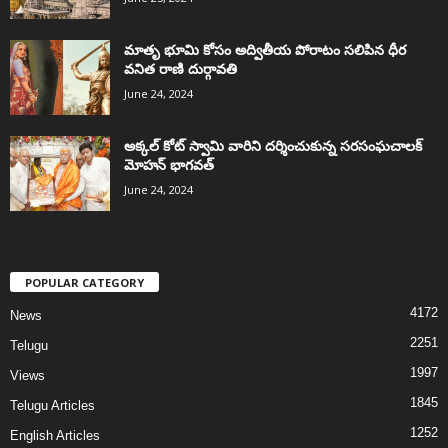
మాతృ భూమి కోసం అద్వితీయ పోరాటం సలిపిన ధీర
వనిత రాణి దుర్గావతి
June 24, 2024
అక్కల్‌ కోట్‌ స్వామి వారిని దర్శించుకున్న సరసంఘచాలక్
మోహన్ భాగవత్
June 24, 2024
POPULAR CATEGORY
4172
News
2251
Telugu
1997
Views
1845
Telugu Articles
1252
English Articles