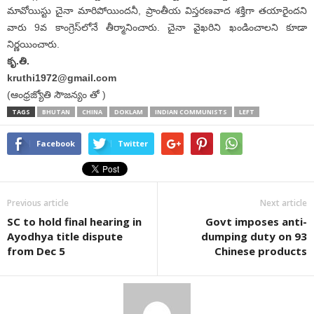
మావోయిస్టు చైనా మారిపోయిందనీ, ప్రాంతీయ విస్తరణవాద శక్తిగా తయారైందని
వారు 9వ కాంగ్రెస్‌లోనే తీర్మానించారు. చైనా వైఖరిని ఖండించాలని కూడా
నిర్ణయించారు.
కృ.తి.
kruthi1972@gmail.com
(ఆంధ్రజ్యోతి సౌజన్యం తో )
TAGS
BHUTAN
CHINA
DOKLAM
INDIAN COMMUNISTS
LEFT
Facebook
Twitter
Previous article
Next article
SC to hold final hearing in
Govt imposes anti-
Ayodhya title dispute
dumping duty on 93
from Dec 5
Chinese products