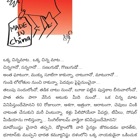
ఒక్క చిన్నమాట.. ఒక్క చిన్న మాట…
చిన్నగానో, సన్నగానో… సణుగుడో, గొణుగుడో…
అంత ఘాటుగా, ముక్కు సూటిగా కాకున్నా, చాటుగానో, మాటుగానో…
గుండె లోలోతుల నుంచి రాకున్నా, పెదవుల పైపైనుంచైనా…
తలుపు సందులోంచో, తడిక చాటు నుంచో, బూజు పట్టిన పుస్తకాల బీరువాలోంచో,
పాత తరం పాగా వేసిన అటుకు మీది నుంచో… ఒక చిన్న మాట
వినిపిస్తుందేమోనని 60 రోజులుగా, ఆశగా, ఆత్రంగా, ఆరాటంగా, చెవులు చింకి
చాటంత చేసుకుని మరీ వింటున్నా. కళ్లు పేలిపోయేలా పేపర్లు, టీవీలు, సోషల్‌
మీడియాను గాలిస్తున్నా… సింగిల్‌కాలమ్‌ వార్తైనా కనిపిస్తుందేమోనని!
మావోయిస్టు చైనాది తప్పని, డోక్లాంలోకి వారి సైన్యం జొరబడడం భారత్‌కు,
భూటాన్‌కు ముప్పని భారత కమ్యూనిస్టు దళంలోని ఒక్క నాయకుడైనా ఒకించుక