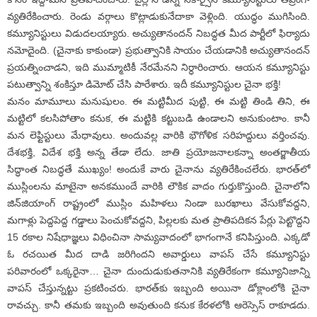
వ్యతిరేకించారు. రెండు వర్గాలు కొట్లాడుకునేదాకా వెళ్లింది. యుద్ధం ముగిసింది.
కమ్యూనిస్టులు విడుదలయ్యారు. అచ్యుతానందన్‌ నిబద్ధత మీద పార్టీలో ఫిర్యాదు
నమోదైంది. (చైనాకు కాకుండా) ప్రభుత్వానికి సాయం చేయడానికి అచ్యుతానందన్‌
ప్రయత్నించాడని, ఇది ముమ్మాటికీ నేరమేనని నిర్ధారించారు. ఆయన కమ్యూనిస్టు
పటుత్వాన్ని శంకిస్తూ డిమోట్‌ చేసి పారేశారు. ఇదీ కమ్యూనిస్టుల చైనా భక్తి!
మనం మామూలు మనుషులం. ఈ మట్టిమీద పుట్టి, ఈ మట్టి తిండి తిని, ఈ
మట్టిలో కలసిపోతాం కనుక, ఈ మట్టికి కట్టుబడి ఉండాలని అనుకుంటాం. కానీ
మన లెఫ్టిస్టులు మేధావులు. అందువల్ల వారికి భౌగోళిక సరిహద్దులు వర్తించవు.
దేశభక్తి, విదేశ భక్తి అన్న తేడా లేదు. జాతి ప్రయోజనాలకన్నా అంతర్జాతీయ
సిద్ధాంత నిబద్ధతే ముఖ్యం! అందుకే వారు చైనాను వ్యతిరేకించలేరు. భారత్‌లో
ముస్లింలను మాటైనా అనకముందే వారికి లౌకిక వాదం గుర్తుకొస్తుంది. చైనాలోని
జిన్‌జియాంగ్‌ రాష్ట్రంలో ముస్లిం మహిళలు నిండా బురఖాలు వేసుకోవద్దని,
మగాళ్లు పెద్దపెద్ద గడ్డాలు పెంచుకోవద్దని, పిల్లలకు మత ప్రాతిపదికన పేర్లు పెట్టొద్దని
15 రకాల నిషేధాజ్ఞలు విధించినా సామ్యవాదంలో భాగంగానే కనిపిస్తుంది. ఎక్కడో
ఓ రచయిత మీద దాడి జరిగిందని అవార్డులు వాపస్‌ చేసే కమ్యూనిస్టు
పరివారంలో ఒక్కరైనా… చైనా దుందుడుకుతనానికి వ్యతిరేకంగా కమ్యూనిజాన్ని
వాపస్‌ చేస్తున్నట్టు ప్రకటించరు. భారత్‌కు ఇబ్బంది అయినా డోక్లాంలోకి చైనా
రావచ్చు. కానీ తమకు ఇబ్బంది అవుతుంది కనుక కేరళలోకి ఆరెస్సెస్‌ రాకూడదు.