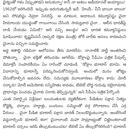
ధైర్యంతో గళం విప్పుతాడని అనుకున్నా! కానీ నా ఆశలు అడియాసలే అయ్యాయి!
1962లో జరిగిందిదే. ఇప్పుడు జరుగుతున్నదీ ఇదే. ‘హిందీ– చీనీ భాయీ భాయీ’
అని సోషలిస్టు నెహ్రూ నినదిస్తే.. ఆ మాటున, అధాటున కమ్యూనిస్టు చైనా
హిమాలయ యుద్ధంతో గాయిగాయి చేసింది. సామ్యవాద చైనా… అలీన భారత్‌పై
దాడి చేయడం ఏమిటి? అది పచ్చి అబద్ధం! అని భారత కమ్యూనిస్టులు
ఘోషించారు! కృష్ణమీనన్‌ (అప్పటి రక్షణ మంత్రి) జోరే వార్‌కు అసలు కారణమని
చైనాను పచ్చిగా సమర్థించారు.
అర్ధ శతాబ్ది గడిచినా ఆలోచనల తీరు మారలేదు. నానాటికీ పార్టీ అంతరించి
పోతున్నా… చైనా భక్తితో తరించడం ఆగలేదు. డోక్లాంపై సీపీఎం పత్రిక పీపుల్స్‌
డెమాక్రసీ సంపాదకీయం ఏం రాసిందో చూడండి. ‘‘డోక్లాం భూటాన్‌ భూమి. ఆ
వివాదాన్ని భూటాన్నే పరిష్కరించుకోనివ్వండి. అందులో మనం జోక్యం
చేసుకోవాల్సిన అవసరం లేదు. సమస్యకు మూలకారణం డోక్లాం కాదు; మోదీ
సర్కారు! మోదీ అమెరికాకు సన్నిహితం కావడం, టిబెట్‌ బౌద్ధ గురువు దలైలామాకు
ప్రాధాన్యం పెంచడం చైనాకు చిరాకు తెప్పిస్తున్నది’’ అని సీపీఎం పత్రిక పేర్కొంది.
ఎంత నికార్సైన విశ్లేషణ! బలవంతులకు వ్యతిరేకంగా, పీడితుల పక్షాన నిత్యం
రోడ్డెక్కి, ధర్నాలు, హర్తాళ్లు, బందులు, సమ్మెలతో వర్గ పోరాటాలు చేసే ఎర్ర
వీరులు… చైనా పీడిత భూటాన్‌ పక్షాన భారత్‌ నిలబడొద్దంటున్నారు. అంటేగింటే
వద్దనాల్సింది భూటాన్‌ కదా! చైనాలాంటి మహా సామ్రాజ్యంతో చిట్టెలుకలాంటి
భూటాన్‌ చర్చలు జరిపి తేల్చుకుంటుందట! టిబెట్‌ ఏం తేల్చుకోగలిగింది? భూటాన్‌