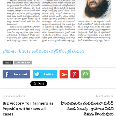
లోకహితం మే 2019 కలర్ సంచిక డౌన్లోడ్ కోసం క్లిక్ చేయండి
TAGS
LOKAHITAM
Facebook
Twitter
Previous article
Next article
Big victory for farmers as
హిందువులను చంపమంటూ మసీద్
PepsiCo withdraws all
నుండి పిలుపు.. గ్రామాలు విడిచి
cases
వెళ్తున్న హిందువులు