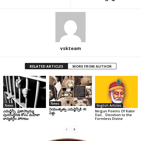
vskteam
RELATED ARTICLES
MORE FROM AUTHOR
News
News
English Articles
నియంతృత్వ ఎమర్జెన్సీకి 49
ఎమర్జెన్సీ: ప్రజాస్వామ్య
Nirgun Poems Of Kabir
ఏళ్లు
పునరుద్ధరణ కోసం మహిళా
Das… Devotion to the
కార్యకర్తల పోరాటం
Formless Divine