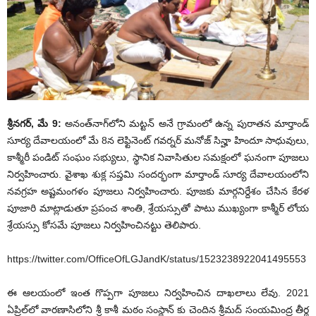
శ్రీనగర్, మే 9:
అనంత్‌నాగ్‌లోని మట్టన్ అనే గ్రామంలో ఉన్న పురాతన మార్తాండ్
సూర్య దేవాలయంలో మే 8న లెఫ్టినెంట్ గవర్నర్ మనోజ్ సిన్హా హిందూ సాధువులు,
కాశ్మీరీ పండిట్ సంఘం సభ్యులు, స్థానిక నివాసితుల సమక్షంలో ఘ‌నంగా పూజలు
నిర్వహించారు. వైశాఖ శుక్ల సప్తమి సంద‌ర్భంగా మార్తాండ్ సూర్య దేవాలయంలోని
నవగ్రహ అష్టమంగళం పూజలు నిర్వహించారు. పూజకు మార్గనిర్దేశం చేసిన కేరళ
పూజారి మాట్లాడుతూ ప్రపంచ శాంతి, శ్రేయస్సుతో పాటు ముఖ్యంగా కాశ్మీర్ లోయ
శ్రేయ‌స్సు కోస‌మే పూజ‌లు నిర్వ‌హించిన‌ట్టు తెలిపారు.
https://twitter.com/OfficeOfLGJandK/status/1523238922041495553
ఈ ఆలయంలో ఇంత గొప్పగా పూజలు నిర్వహించిన దాఖలాలు లేవు. 2021
ఏప్రిల్‌లో వార‌ణాసిలోని శ్రీ కాశీ మఠం సంస్థాన్ కు చెందిన శ్రీమద్ సంయమింద్ర తీర్థ