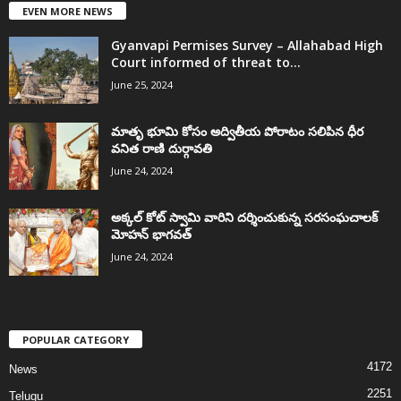
EVEN MORE NEWS
Gyanvapi Permises Survey – Allahabad High
Court informed of threat to...
June 25, 2024
మాతృ భూమి కోసం అద్వితీయ పోరాటం సలిపిన ధీర
వనిత రాణి దుర్గావతి
June 24, 2024
అక్కల్‌ కోట్‌ స్వామి వారిని దర్శించుకున్న సరసంఘచాలక్
మోహన్ భాగవత్
June 24, 2024
POPULAR CATEGORY
4172
News
2251
Telugu