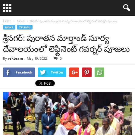
Home
News
శ్రీ‌న‌గ‌ర్: పురాత‌న మార్తాండ్ సూర్య దేవాల‌యంలో లెఫ్టినెంట్ గ‌వ‌ర్న‌ర్ పూజ‌లు
NEWS
TELUGU
శ్రీ‌న‌గ‌ర్: పురాత‌న మార్తాండ్ సూర్య
దేవాల‌యంలో లెఫ్టినెంట్ గ‌వ‌ర్న‌ర్ పూజ‌లు
By
vskteam
-
May 10, 2022
0
Facebook
Twitter