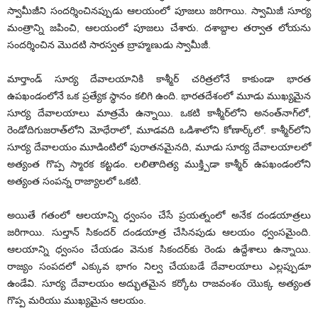
స్వామీజీని సంద‌ర్శించిన‌ప్పుడు ఆల‌యంలో పూజ‌లు జ‌రిగాయి. స్వామిజీ సూర్య
మంత్రాన్ని జపించి, ఆలయంలో పూజలు చేశారు. దశాబ్దాల తర్వాత లోయను
సందర్శించిన మొదటి సారస్వత బ్రాహ్మణుడు స్వామీజీ.
మార్తాండ్ సూర్య దేవాలయానికి కాశ్మీర్ చరిత్రలోనే కాకుండా భారత
ఉపఖండంలోనే ఒక ప్రత్యేక స్థానం క‌లిగి ఉంది. భారతదేశంలో మూడు ముఖ్యమైన
సూర్య దేవాలయాలు మాత్రమే ఉన్నాయి. ఒకటి కాశ్మీర్‌లోని అనంత్‌నాగ్‌లో,
రెండోదిగుజరాత్‌లోని మోధేరాలో, మూడవది ఒడిశాలోని కోణార్క్‌లో. కాశ్మీర్‌లోని
సూర్య దేవాలయం మూడింటిలో పురాతనమైనది, మూడు సూర్య దేవాలయాలలో
అత్యంత గొప్ప స్మారక కట్టడం. లలితాదిత్య ముక్త్పిడా కాశ్మీర్ ఉపఖండంలోని
అత్యంత సంపన్న రాజ్యాలలో ఒకటి.
అయితే గ‌తంలో ఆల‌యాన్ని ధ్వంసం చేసే ప్రయత్నంలో అనేక దండయాత్రలు
జరిగాయి. సుల్తాన్ సికందర్ దండయాత్ర చేసిన‌పుడు ఆల‌యం ధ్వంసమైంది.
ఆలయాన్ని ధ్వంసం చేయడం వెనుక సికందర్‌కు రెండు ఉద్దేశాలు ఉన్నాయి.
రాజ్యం సంపదలో ఎక్కువ భాగం నిల్వ చేయబడే దేవాలయాలు ఎల్లప్పుడూ
ఉండేవి. సూర్య దేవాలయం అద్భుతమైన కర్కోట రాజవంశం యొక్క అత్యంత
గొప్ప మరియు ముఖ్యమైన ఆలయం.