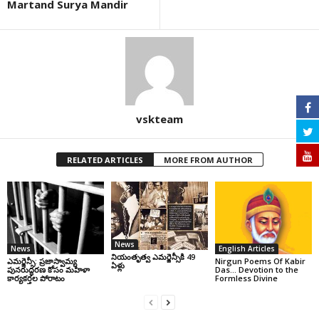
Martand Surya Mandir
vskteam
RELATED ARTICLES
MORE FROM AUTHOR
News
News
English Articles
నియంతృత్వ ఎమర్జెన్సీకి 49
ఎమర్జెన్సీ: ప్రజాస్వామ్య
Nirgun Poems Of Kabir
ఏళ్లు
పునరుద్ధరణ కోసం మహిళా
Das… Devotion to the
కార్యకర్తల పోరాటం
Formless Divine