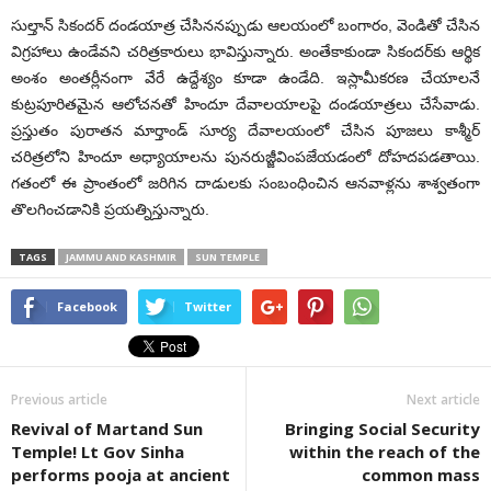
సుల్తాన్ సికందర్ దండయాత్ర చేసిన‌న‌ప్పుడు ఆలయంలో బంగారం, వెండితో చేసిన
విగ్రహాలు ఉండేవ‌ని చరిత్రకారులు భావిస్తున్నారు. అంతేకాకుండా సికందర్‌కు ఆర్థిక
అంశం అంతర్లీనంగా వేరే ఉద్దేశ్యం కూడా ఉండేది. ఇస్లామీకరణ చేయాల‌నే
కుట్ర‌పూరిత‌మైన ఆలోచ‌న‌తో హిందూ దేవాల‌యాల‌పై దండ‌యాత్ర‌లు చేసేవాడు.
ప్ర‌స్తుతం పురాతన మార్తాండ్ సూర్య దేవాలయంలో చేసిన పూజలు కాశ్మీర్
చరిత్రలోని హిందూ అధ్యాయాలను పునరుజ్జీవింపజేయడంలో దోహ‌ద‌ప‌డ‌తాయి.
గ‌తంలో ఈ ప్రాంతంలో జ‌రిగిన దాడుల‌కు సంబంధించిన ఆన‌వాళ్ల‌ను శాశ్వతంగా
తొలగించడానికి ప్రయత్నిస్తున్నారు.
TAGS
JAMMU AND KASHMIR
SUN TEMPLE
Facebook
Twitter
Previous article
Next article
Revival of Martand Sun
Bringing Social Security
Temple! Lt Gov Sinha
within the reach of the
performs pooja at ancient
common mass