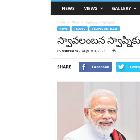
VSK
NEWS
VIEWS
GALLERY
Telangana
Home
News
స్వావలంబన స్వాప్నికుడు
NEWS
TELUGU
TELUGU ARTICLES
స్వావలంబన స్వాప్నిక
By
vskteam
-
August 8, 2023
0
SHARE
Facebook
Twitt