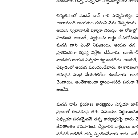
ఉండేవారు తప్ప, ఎప్పుడూ విశ్వవిద్యాలయ రాజకీయ
చిన్నతనంలో మదన్ దాస్ గారి సాన్నిహిత్యం, మ
చాలామంది నాయకుల గురించి నేను చెప్పగలను. క
ఆయన స్వభావానికి పూర్తిగా విరుద్ధం. ఈ రోజుల్లో జ
పొందింది. అయితే, వ్యక్తులను అర్థం చేసుకోవడంల
మదన్ దాస్ ఎంతో నిపుణులు. ఆయన తన చుట్
ప్రాతిపదికగా కర్తవ్య నిర్దేశం చేసేవారు. 
వాదనకు ఆయన ఎన్నడూ కట్టుబడలేదు. అందుకే, ఏ
చెప్పడంలో ఆయన ముందుండేవారు. ఈ కారణంగానే ఆ
తమదైన ముద్ర వేయగలిగేలా ఉండేవారు. అంద
చెందాయి. అంతేకాకుండా స్థాయి–పరిధి పరంగా ప
ఉండేవి.
మదన్ దాస్ ప్రయాణ కార్యక్రమం ఎన్నడూ ఖాళీగా
ప్రజలతో కలవడంపై తగు సమయం నిర్ణయించుకున
ఎప్పుడూ సరళమైనవే తప్ప కార్యకర్తలపై భారం మ
జీవితాంతం కొనసాగింది. దీర్ఘకాలిక వ్యాధులు బా
పదేపదే అడిగితే తప్ప స్పందించేవారు కాదు. శ