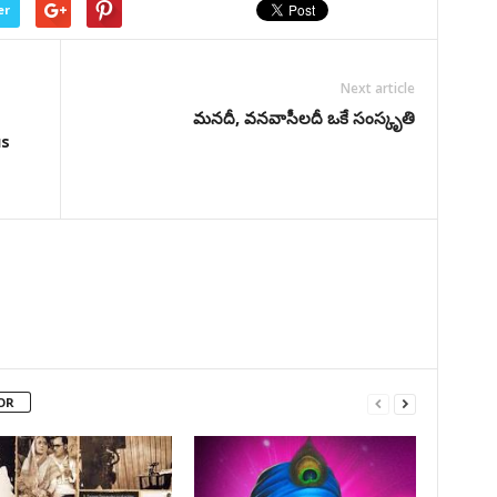
er
Next article
మనదీ, వనవాసీలదీ ఒకే సంస్కృతి
us
OR