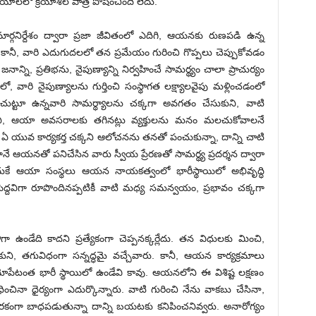
ాలలో క్రియాశీల పాత్ర పోషించింది లేదు.
ార్గనిర్దేశం ద్వారా ప్రజా జీవితంలో ఎదిగి, ఆయనకు రుణపడి ఉన్న
ానీ, వారి ఎదుగుదలలో తన ప్రమేయం గురించి గొప్పలు చెప్పుకోవడం
నాన్ని, ప్రతిభను, నైపుణ్యాన్ని నిర్వహించే సామర్థ్యం చాలా ప్రాచుర్యం
ో, వారి నైపుణ్యాలను గుర్తించి సంస్థాగత లక్ష్యాలవైపు మళ్లించడంలో
టూ ఉన్నవారి సామర్థ్యాలను చక్కగా అవగతం చేసుకుని, వాటి
అంతేగానీ, ఆయా అవసరాలకు తగినట్లు వ్యక్తులను మనం మలచుకోవాలనే
 యువ కార్యకర్త చక్కని ఆలోచనను తనతో పంచుకున్నా, దాన్ని చాటి
యనతో పనిచేసిన వారు స్వీయ ప్రేరణతో సామర్థ్య ప్రదర్శన ద్వారా
ుకే ఆయా సంస్థలు ఆయన నాయకత్వంలో భారీస్థాయిలో అభివృద్ధి
ెద్దవిగా రూపొందినప్పటికీ వాటి మధ్య సమన్వయం, ప్రభావం చక్కగా
 ఉండేది కాదని ప్రత్యేకంగా చెప్పనక్కర్లేదు. తన విధులకు మించి,
ి, తగువిధంగా సన్నద్ధమై వచ్చేవారు. కానీ, ఆయన కార్యక్రమాలు
ోపేటంత భారీ స్థాయిలో ఉండేవి కావు. ఆయనలోని ఈ విశిష్ట లక్షణం
ధించినా ధైర్యంగా ఎదుర్కొన్నారు. వాటి గురించి నేను వాకబు చేసినా,
ారీరకంగా బాధపడుతున్నా దాన్ని బయటకు కనిపించనివ్వరు. అనారోగ్యం