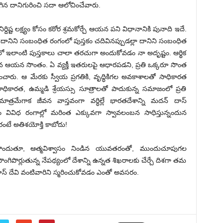
ిగిన దానిగురించి సదా ఆలోచించేవారు.
ర్దిష్ట లక్ష్యం కోసం కఠోర శ్రమకోర్చే ఆయన పని విధానానికి పునాది ఇదే.
ానిని సంబంధిత రంగంలో పుస్తకం చదివినప్పుడల్లా దానిని సంబంధిత
్రమంలో ఇలాంటి పుస్తకాలు చాలా తరచుగా అందుకోవడం నా అదృష్టం. ఆర్థిక
హన ఆయన సొంతం. ఏ వ్యక్తీ ఇతరులపై ఆధారపడని, ప్రతి ఒక్కరూ సొంత
ించారు. ఆ మేరకు స్వీయ ప్రగతికి, వృద్ధికిగల అవకాశాలతో సాధికారత
ధికారత, ఉమ్మడి శ్రేయస్సు సూత్రాలతో పాదుకున్న సమాజంలో ప్రతి
ాత్రమేగాక జీవన వాస్తవంగా వర్ధిల్లే భారతదేశాన్ని మదన్ దాస్
 వివిధ రంగాల్లో మరింత ఎక్కువగా స్వావలంబన సాధిస్తున్నందున
టే అతిశయోక్తి కాబోదు!
ూపొందుతూ, ఆత్మవిశ్వాసం నిండిన యువతరంతో, ముందుచూపుగల
పొర్లుతున్న నేపథ్యంలో దేశాన్ని ఉన్నత శిఖరాలకు చేర్చే దిశగా తమ
ాస్ దేవి వంటివారిని స్మరించుకోవడం ఎంతో అవసరం.