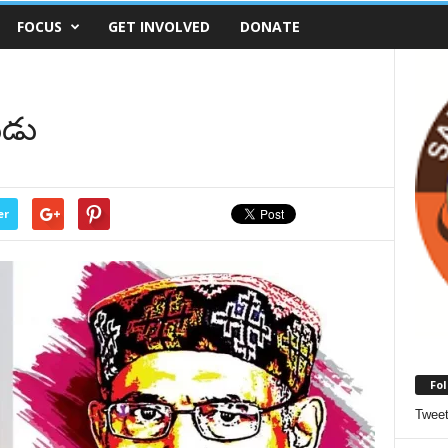
FOCUS
GET INVOLVED
DONATE
ుడు
er
Fol
Twee