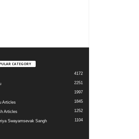
PULAR CATEGORY
4172
2251
u
1997
s
1845
 Articles
1252
h Articles
1104
riya Swayamsevak Sangh