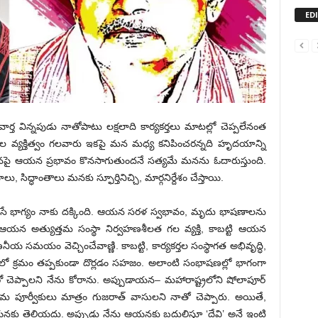
ED
ర్త విన్నపుడు నాతోపాటు లక్షలాది కార్యకర్తలు మాటల్లో చెప్పలేనంత
ల వ్యక్తిత్వం గలవారు ఇకపై మన మధ్య కనిపించరన్నది హృదయాన్ని
, మనపై ఆయన ప్రభావం కొనసాగుతుందనే సత్యమే మనను ఓదారుస్తుంది.
్ధాంతాలు మనకు స్ఫూర్తినిచ్చి, మార్గనిర్దేశం చేస్తాయి.
ిచేసే భాగ్యం నాకు దక్కింది. ఆయన సరళ స్వభావం, మృదు భాషణాలను
 ఆయన అత్యుత్తమ సంస్థా నిర్వహణశీలత గల వ్యక్తి, కాబట్టి ఆయన
నీయ సమయం వెచ్చించేవాణ్ణి. కాబట్టి, కార్యకర్తల సంస్థాగత అభివృద్ధి,
్రమం తప్పకుండా దొర్లడం సహజం. అలాంటి సంభాషణల్లో భాగంగా
 చెప్పాలని నేను కోరాను. అప్పుడాయన– మహారాష్ట్రలోని షోలాపూర్
 పూర్వీకులు మాత్రం గుజరాత్ వాసులని నాతో చెప్పారు. అయితే,
యనకు తెలియదు. అప్పుడు నేను ఆయనకు బదులిస్తూ ‘దేవి’ అనే ఇంటి