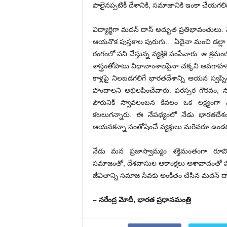
పాలైనప్పటికీ దేశానికి, సమాజానికి ఇంకా చేయగల
విద్యార్థిగా మదన్ దాస్ అద్భుత ప్రతిభావంతులు. ని
ఆయనొక పుస్తకాల పురుగు… ఏదైనా మంచి డల్లా ద
రంగంలో పని చేస్తున్న వ్యక్తికి పంపేవారు. ఆ క
శాస్త్రంతోపాటు విధానాంశాలపైనా చక్కని అవగా
కాళ్లపై నిలబడగలిగే భారతదేశాన్ని ఆయన స్వప్న
పొందాలని అభిలషించేవారు. పరస్పర గౌరవం, సా
పౌరునికీ స్వావలంబన కేవలం ఒక లక్ష్యంగా మ
కలలుగన్నారు. ఈ నేపథ్యంలో నేడు భారతదేశం
ఆయనకన్నా సంతోషించే వ్యక్తులు మరెవరూ ఉండరం
నేడు మన ప్రజాస్వామ్యం శక్తిమంతంగా ర
సమాజంతో, దేశవాసుల ఆకాంక్షలు ఆశావాదంతో పొంగి
జీవితాన్ని సమాజ సేవకు అంకితం చేసిన మదన్ ద
– నరేంద్ర మోదీ,
భారత ప్రధానమంత్రి