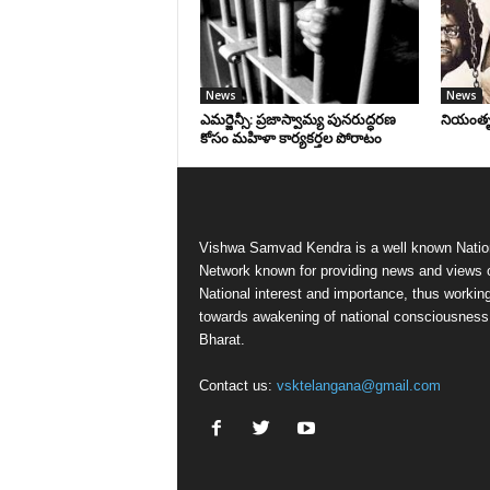
News
News
ఎమర్జెన్సీ: ప్రజాస్వామ్య పునరుద్ధరణ
నియంతృత్
కోసం మహిళా కార్యకర్తల పోరాటం
Vishwa Samvad Kendra is a well known Natio
Network known for providing news and views 
National interest and importance, thus workin
towards awakening of national consciousness
Bharat.
Contact us:
vsktelangana@gmail.com