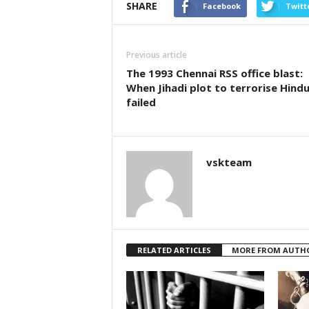
SHARE
Facebook
Twitt
Previous article
The 1993 Chennai RSS office blast:
When Jihadi plot to terrorise Hind
failed
vskteam
RELATED ARTICLES
MORE FROM AUTH