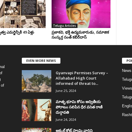
Telugu Articles
వ ఎమర్జెన్సీకి 49 ఏళ్లు
ప్రజాకవి, భక్తి ఉద్యమకారుడు, సమాజిక
సంస్కర్త సంత్‌ కబీర్‌దాస్‌
EVEN MORE NEWS
PO
nal
News
Gyanvapi Permises Survey –
of
Allahabad High Court
g
Telug
informed of threat to...
 of
View
June 25, 2024
Telugu
మాతృ భూమి కోసం అద్వితీయ
Englis
పోరాటం సలిపిన ధీర వనిత రాణి
దుర్గావతి
Rasht
June 24, 2024
అక్కల్‌ కోట్‌ స్వామి వారిని