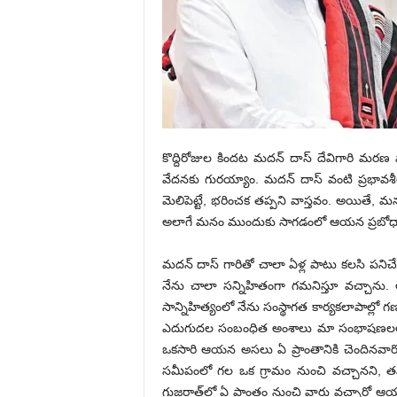
కొద్దిరోజుల కిందట మదన్ దాస్ దేవిగారి మరణ వా
వేదనకు గురయ్యాం. మదన్ దాస్ వంటి ప్రభావశీ
మెలిపెట్టే, భరించక తప్పని వాస్తవం. అయితే
అలాగే మనం ముందుకు సాగడంలో ఆయన ప్రబోధాలు, సిద
మదన్‌ దాస్‌ గారితో చాలా ఏళ్ల పాటు కలసి పన
నేను చాలా సన్నిహితంగా గమనిస్తూ వచ్చాను.
సాన్నిహిత్యంలో నేను సంస్థాగత కార్యకలాపాల్లో గణ
ఎదుగుదల సంబంధిత అంశాలు మా సంభాషణలలో క
ఒకసారి ఆయన అసలు ఏ ప్రాంతానికి చెందినవారో
సమీపంలో గల ఒక గ్రామం నుంచి వచ్చానని, తమ
గుజరాత్‌లో ఏ ప్రాంతం నుంచి వారు వచ్చారో ఆ