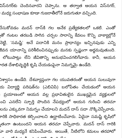
్‌నగర్‌కు చెందినవారని చెప్పాను. ఆ తర్వాత ఆయన విస్‌నగర్‌,
మా మధ్య సంభాషణ కూడా గుజరాతీలోనే జరుగుతూ వచ్చింది.
ేసుకోవడం మదన్ దాస్‌కి గల అనేక ప్రత్యేకతలలో ఒకటి. ఎంతో
ంటల తరబడి సాగిన చర్చల సారాన్ని కేవలం కొన్ని వాక్యాల్లోనే
ునెట్టి, ‘సమష్టి’ అనే పదానికి మనం ప్రాధాన్యం ఇచ్చినపుడు ఎన్ని
న యానాన్ని పరిశీలించినప్పుడు మనకు స్పష్టంగా అర్థమవుతుంది.
టి లోటుపాట్లు లేని జీవితాన్ని అనుభవించగలిగేవారు. కానీ, ఆయన
త దేశాభివృద్ధికి కృషి చేయడంపైనా నిమగ్నమై ఉండేది.
శ్వాసం ఉండేది. దేశవ్యాప్తంగా గల యువతరంతో ఆయన సులువుగా
విద్యార్థి పరిషత్‌ను (ఎబివిపి) బలోపేతం చేయడంలో ఆయన
ఈ ప్రయాణంలో ఆయన వల్ల ప్రభావితులైన ముఖ్యమైన వ్యక్తులలో
ుంచి ఎనలేని స్ఫూర్తి పొందిన నేపథ్యంలో ఆయన గురించి తరచూ
్థినులను ఎక్కువగా నిమగ్నం చేయాలని మదన్ దాస్‌ సదా నొక్కిచెప్పేవారు.
ారికి సాధికారత కల్పించాలని ఉద్ఘాటించేవారు. ఏదైనా సమష్టి కృషిలో
ున్నితంగా ఉంటుందని ఆయన తరచూ చెప్పేవారు. మదన్ దాస్ గారికి
ుడూ వారి మధ్యనే కనిపించేవారు. అయితే, నీటిలోని కమలం తరహాలో