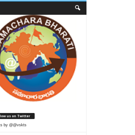
low us on Twitter
ts by @@vskts