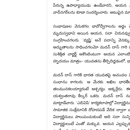
పేరున్న ఉపాధ్యాయుడు ఉండేవారని, ఆయన విస
వాద్‌నగర్‌లను కూడా సందర్శించారు. అటుపైన 
సంభాషణల వెనుకగల భావోద్వేగాలను అర్థం చ
మృదుస్వభావి అయిన ఆయన, సదా చిరునవ్వుతో గ
సంగ్రహించగలరు. ‘వ్యష్టి’ అనే పదాన్ని వెనక్క
అద్భుతాలను సాధించగలమో మదన్ దాస్ గారి జీవ
సుశిక్షిత చార్టర్డ్ అకౌంటెంటుగా ఆయన ఎలాం
హృదయం మాత్రం– యువతను తీర్చిదిద్దడంలో, భార
మదన్ దాస్ గారికి భారత యువతపై అచంచల వి
సంధానం కాగలరు. ఆ మేరకు అఖిల భారతీయ 
తలమునకలయ్యారంటే ఆశ్చర్యం అక్కర్లేదు. 
యశ్వంతరావు కేల్కర్ ఒకరు. మదన్‌ దాస్‌ న
మాట్లాడేవారు. ‘ఎబివిపి’ కార్యకలాపాల్లో విద్యార
సామాజిక సంక్షేమానికి దోహదపడే వేదిక ద్వారా వ
విద్యార్థినులు పాలుపంచుకుంటే అది సదా స
విద్యార్ధులంటే ఎంతో మక్కువ. ఆయన ఎల్లప్ప