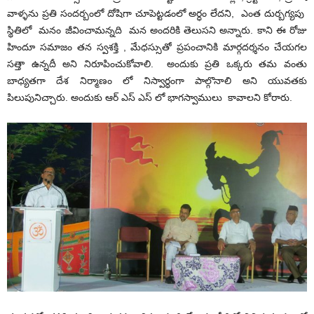
వాళ్ళను ప్రతి సందర్బంలో దోషిగా చూపెట్టడంలో అర్ధం లేదని, ఎంత దుర్బగ్యపు
స్థితిలో మనం జీవించామన్నది
మన అందరికి తెలుసని అన్నారు
. కాని ఈ రోజు
హిందూ సమాజం తన స్వశక్తి , మేధస్సుతో ప్రపంచానికి మార్గదర్శనం చేయగల
సత్తా ఉన్నదీ అని నిరూపించుకోవాలి. అందుకు ప్రతి ఒక్కరు తమ వంతు
బాధ్యతగా దేశ నిర్మాణం లో నిస్వార్ధంగా పాల్గొనాలి అని యువతకు
పిలుపునిచ్చారు. అందుకు ఆర్ ఎస్ ఎస్ లో భాగస్వాములు కావాలని కోరారు.