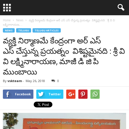
Home
News
వ్యక్తి నిర్మాణమే కేంద్రంగా అర్ ఎస్ ఎస్ చేస్తున్న ప్రయత్నం విశిష్టమైనది : శ్రీ వి వి
లక్ష్మినారాయణ,...
NEWS
TELUGU
TELUGU ARTICLES
వ్యక్తి నిర్మాణమే కేంద్రంగా అర్ ఎస్
ఎస్ చేస్తున్న ప్రయత్నం విశిష్టమైనది : శ్రీ వి
వి లక్ష్మినారాయణ, మాజీ డి జి పి
ముంబాయి
By
vskteam
-
May 26, 2018
0
Facebook
Twitter