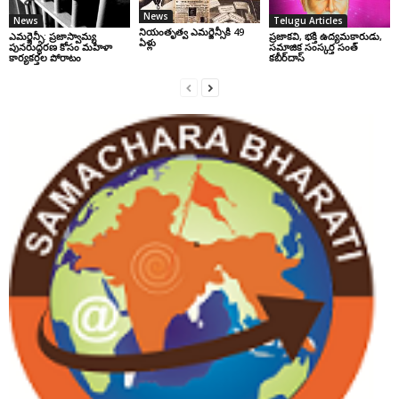
News
News
Telugu Articles
నియంతృత్వ ఎమర్జెన్సీకి 49
ఎమర్జెన్సీ: ప్రజాస్వామ్య
ప్రజాకవి, భక్తి ఉద్యమకారుడు,
ఏళ్లు
పునరుద్ధరణ కోసం మహిళా
సమాజిక సంస్కర్త సంత్‌
కార్యకర్తల పోరాటం
కబీర్‌దాస్‌