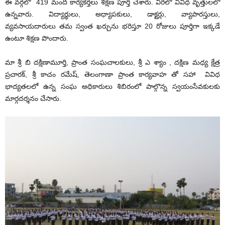
ఈ వర్గలో 419 మంది కార్యకర్తలు శిక్షణ పూర్తి చేశారు. వీరిలో వివిధ వృత్తులలో
ఉన్నవారు. విద్యార్థులు, అధ్యాపకులు, డాక్టర్లు, వ్యాపారస్తులు,
వ్యవసాయదారులు తమ స్వంత ఖర్చును భరిస్తూ 20 రోజులు పూర్తిగా ఇక్కడే
ఉంటూ శిక్షణ పొందారు.
మా శ్రీ బి దక్షిణామూర్తి, ప్రాంత సంఘచాలకులు, శ్రీ ఎ శ్యాం , దక్షిణ మధ్య క్షేత్ర
ప్రచారక్, శ్రీ కాచం రమేష్, తెలంగాణా ప్రాంత కార్యవాహ తో సహా వివిధ
భాద్యతలలో ఉన్న సంఘ అధికారులు శిబిరంలో పాల్గొన్న స్వయంసేవకులకు
మార్గదర్శనం చేసారు.