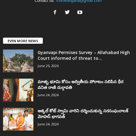
Contact us:
vsktelangana@gmail.com
EVEN MORE NEWS
Gyanvapi Permises Survey – Allahabad High
Court informed of threat to...
June 25, 2024
మాతృ భూమి కోసం అద్వితీయ పోరాటం సలిపిన ధీర
వనిత రాణి దుర్గావతి
June 24, 2024
అక్కల్‌ కోట్‌ స్వామి వారిని దర్శించుకున్న సరసంఘచాలక్
మోహన్ భాగవత్
June 24, 2024