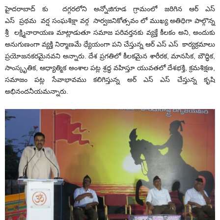
హైదరాబాద్ కు దగ్గరలోని అన్నోజిగూడ గ్రామంలో జరిగిన ఆర్ ఎస్
ఎస్
ప్రథమ
వర్ష
సంఘశిక్షా వర్గ సార్వజనికోత్సవం లో ముఖ్య అతిధిగా పాల్గొన్న
శ్రీ లక్ష్మినారాయణ మాట్లాడుతూ సమాజ పరివర్తనకు వ్యక్తే కీలకం అని, అందుకు
అనుగుణంగా వ్యక్తి నిర్మాణమే ధ్యేయంగా పని చేస్తున్న ఆర్ ఎస్ ఎస్ కార్యక్రమాలు
ప్రయోజనకరమైనవని అన్నారు. దేశ ప్రగతిలో కీలకమైన శారీరక, మానసిక, బౌద్ధిక,
సాంస్కృతిక, ఆధ్యాత్మిక అంశాల పట్ల శ్రద్ధ వహిస్తూ యువతలో దేశభక్తి, క్రమశిక్షణ,
సమాజం పట్ల సేవాభావము కలిగిస్తున్న అర్ ఎస్ ఎస్ చేస్తున్న కృషి
అభినందనీయమన్నారు.