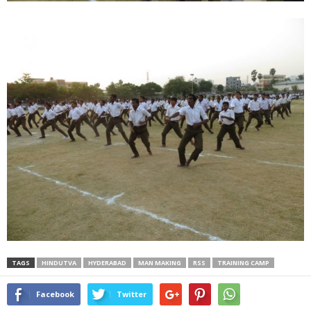
TAGS
HINDUTVA
HYDERABAD
MAN MAKING
RSS
TRAINING CAMP
Facebook
Twitter