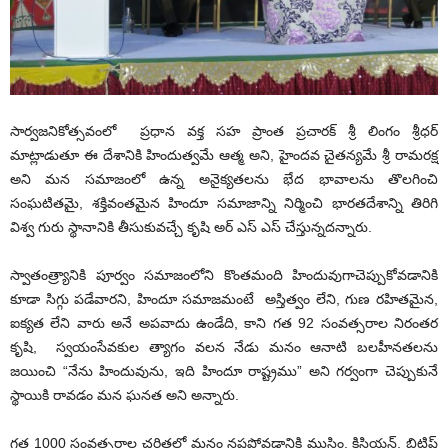
సార్వజనికోత్సవంలో ప్రధాన వక్త సహ ప్రాంత ప్రచారక్ శ్రీ లింగం శ్రీధర్
మాట్లాడుతూ ఈ దేశానికి హిందుత్వమే ఆత్మ అని, హైందవ చైతన్యమే శ్రీ రామరక్ష
అని మన సమాజంలో ఉన్న అనైక్యతలను భేద భావాలను తొలగించి
సంఘటితమై, శక్తివంతమైన హిందూ సమాజాన్ని నిర్మించి భారతదేశాన్ని తిరిగి
విశ్వ గురు స్థానానికి తీసుకువచ్చే కృషి అర్ ఎస్ ఎస్ చేస్తున్నదన్నారు.
స్వాతంత్ర్యానికి పూర్వం సమాజంలోని కొంతమంది హిందువుగాచెప్పుకోవడానికి
కూడా సిగ్గు పడేవారని, హిందూ సమాజమంటే అస్తిత్వం లేని, గుణ రహితమైన,
ఐక్యత లేని వారు అనే అపవాదు ఉండేది, కాని గత 92 సంవత్సరాల నిరంతర
కృషి, స్వయంసేవకుల త్యాగం వలన నేడు మనం ఆనాటి బలహీనతలను
జయించి “నేను హిందువును, ఇది హిందూ రాష్ట్రము” అని గర్వంగా చెప్పుకునే
స్థాయికి రావడం మన ఘనత అని అన్నారు.
గత 1000 సంవత్సరాల చరిత్రలో మనం నష్టపోవడానికి ముస్లిం, క్రిస్టియన్, బ్రిటిష్