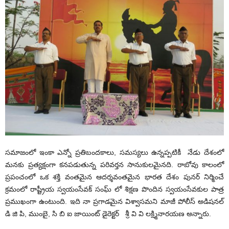
సమాజంలో ఇంకా ఎన్నో ప్రతిబందకాలు, సమస్యలు ఉన్నప్పటికీ నేడు దేశంలో
మనకు ప్రత్యక్షంగా కనపడుతున్న పరివర్తన సానుకులమైనది. రాబోవు కాలంలో
ప్రపంచంలో ఒక శక్తి వంతమైన ఆదర్శవంతమైన భారత దేశం పునర్ నిర్మించే
క్రమంలో రాష్ట్రీయ స్వయంసేవక్ సంఘ్ లో శిక్షణ పొందిన స్వయంసేవకుల పాత్ర
ప్రముఖంగా ఉంటుంది. ఇది నా ప్రగాడమైన విశ్వాసమని మాజీ పోలీస్ అడిషనల్
డి జి పి, ముంబై, సి బి ఐ జాయింట్ డైరెక్టర్ శ్రీ వి వి లక్ష్మినారయణ అన్నారు.