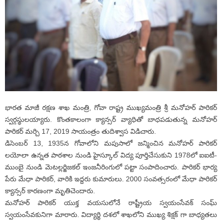
భారత మాజీ రక్షణ శాఖ మంత్రి, గోవా రాష్ట్ర ముఖ్యమంత్రి శ్రీ మనోహర్ పారికర్
స్వర్గస్థులయ్యారు. కొంతకాలంగా క్యాన్సర్ వ్యాధితో బాధపడుతున్న మనోహర్
పారికర్ మర్చి 17, 2019 సాయంత్రం తుదిశ్వాస విడిచారు.
డిసెంబర్ 13, 1935న గోవాలోని మపుసాలో జన్మించిన మనోహర్ పారికర్
లయోలా ఉన్నత పాఠశాల నుండి హైస్కూల్ విద్య పూర్తిచేసుకుని 1978లో ఐఐటీ-
ముంబై నుండి మెటల్లర్జిజకల్ ఇంజనీరింగులో పట్టా సంపాదించారు. పారికర్ భార్య
పేరు మేధా పారికర్, వారికి ఇద్దరు కుమారులు. 2000 సంవత్సరంలో మేధా పారికర్
క్యాన్సర్ కారణంగా మృతిచెందారు.
మనోహర్ పారికర్ యుక్త వయసులోనే రాష్ట్రీయ స్వయంసేవక్ సంఘ్
స్వయంసేవకునిగా మారారు. విద్యార్థి దశలో శాఖలోని ముఖ్య శిక్షక్ గా బాధ్యతలు