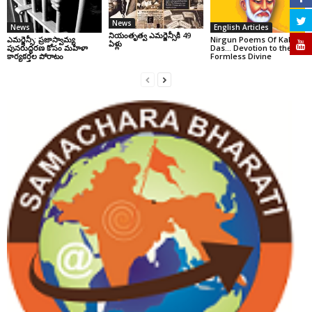
News
News
English Articles
నియంతృత్వ ఎమర్జెన్సీకి 49
ఎమర్జెన్సీ: ప్రజాస్వామ్య
Nirgun Poems Of Kabir
ఏళ్లు
పునరుద్ధరణ కోసం మహిళా
Das… Devotion to the
కార్యకర్తల పోరాటం
Formless Divine