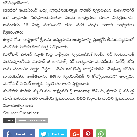
కలిగివుండేవారు.
ఐఐటీలో ఇంజనీరింగ్ విద్య పూర్తిచేసుకున్నాక పారికర్ స్వస్థలమైన మపుసాలోనే
ఒక వ్యాపారం నిర్వహించుకుంటూ సంఘ బాధ్యతలు కూడా నిర్వర్తించారు.
అనంతరం 26 ఏళ్ళ వయసులో తమ నగర సంఘ చాలాక్ బాధ్యతలు
స్వీకరించారు.
ఉత్తర గోవా రాష్ట్రంలో శ్రీరామ జన్మభూమి ఉద్యమాన్ని ప్రజల్లోకి తీసుకువెళ్లడంలో
మనోహర్ పారికర్ కీలక పాత్ర పోషించారు.
మనోహర్ పారికర్ మృతి పట్ల రాష్ట్రీయ స్వయంసేవక్ సంఘ్ సర్ సంఘచాలక్
పరమపూజనీయ మోహన్ జీ భాగవత్, సర్ కార్యవాహ మాననీయ సురేష్ జోషి
తమ సంతాపం వ్యక్తం చేస్తూ.. “దేశం ఒక గొప్ప దార్శనికుడిని, మేధస్సు కలిగిన
నాయకుడిని, అంకితభావం కలిగిన స్వయంసేవక్ ని కోల్పోయిందని” అన్నారు.
మనోహర్ పారికర్ ఆత్మకు సద్గతి కలగాలని ప్రార్ధించారు.
మనోహర్ పారికర్ మృతి పట్ల రాష్ట్రపతి శ్రీ రామనాథ్ కోవింద్, ప్రధాని శ్రీ నరేంద్ర
మోడీ మరియు ఇతర రాజకీయ ప్రముఖులు, వివిధ వర్గాలకు చెందిన ప్రముఖులు
నివాళులర్పించారు.
Source: Organiser
TAGS
MANOHAR PARIKAR
Facebook
Twitter