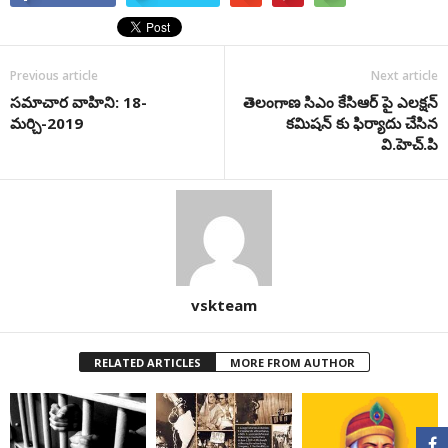
Previous article
Next article
సమాచార వాహిని: 18-
తెలంగాణ సిఎం కేసిఆర్ పై ఎలక్షన్
మర్చి-2019
కమిషన్ కు ఫిర్యాదు చేసిన
వి.హెచ్.పి
vskteam
RELATED ARTICLES
MORE FROM AUTHOR