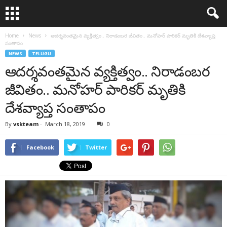
Home
News
ఆదర్శవంతమైన వ్యక్తిత్వం.. నిరాడంబర జీవితం.. మనోహర్ పారికర్ మృతికి దేశవ్యాప్త
సంతాపం
NEWS
TELUGU
ఆదర్శవంతమైన వ్యక్తిత్వం.. నిరాడంబర
జీవితం.. మనోహర్ పారికర్ మృతికి
దేశవ్యాప్త సంతాపం
By
vskteam
-
March 18, 2019
0
Facebook
Twitter