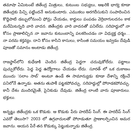
తమాషా ఏమిటంటే జితేంద్ర మిత్రులు, కుటుంబ సభ్యులు, ఆఖరికి భార్య కూడా
జితేంద్రకు పిచ్చి పట్టిందనే అనుకుంటారు. ఎముకలు అరగదీసుకుని సంపాదించిన
కొద్దిపాటి డబ్బులోనుంచి ఫోన్లు చేయడం, కార్డులు పంపడం వెర్రిబాగులదనం కాక
మరేమిటన్నది వారి వాదన. జితేంద్రకు వారి వాదనతో పనిలేదు. సరిహద్దులో నా
కోసం ప్రాణాలిచ్చిన నా జవాను కుటుంబాన్ని పలకరించడం నా విధ్యుక్త ధర్మం…
నా పరమ కర్తవ్యం. దాని కోసం కాసిని కాసులు, కాసింత సమయం ఇవ్వడం దేవుడి
పూజతో సమానం అంటాడు జితేంద్ర.
రాజస్థాన్‌లోని కుథేడాకి చెందిన జితేంద్ర పెద్దగా చదువుకోలేదు. పట్టాలు
పుచ్చుకోలేదు. పెద్ద పెద్ద ఉద్యోగాలు చేయడం లేదు. సూరత్‌ లో ఒక దుకాణం
ముందు ‘సలాం సాబ్‌’ అంటూ ఉండే ఈ సామాన్యుడు కూడా దేశాన్ని రక్షించే
పనిలోనే ఉన్నాడు. అతను తుపాకీ పట్టకపోవచ్చు. సరిహద్దుల్లో పోరాడకపోవచ్చు.
కానీ దేశం మందిరమైతే, సైనికుడు దేవుడు. జితేంద్ర లాంటి వారు పూజారులు.
భక్తులు.
అన్నట్టు జితేంద్రకు ఒక కొడుకు. ఆ కొడుకు పేరు హరదీప్‌ సింగ్‌. ఈ హరదీప్‌ సింగ్‌
ఎవరో తెలుసా? 2003 లో ఉగ్రవాదులతో పోరాడుతూ ప్రాణాలర్పించిన అమర
జవాను. ఆయన పేరే తన కొడుక్కు పెట్టుకున్నాడు జితేంద్ర.