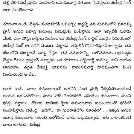
తట్టి తిరిగి వచ్చేస్తాడు. వందలాది అమరజవాన్ల కుటుంబ సభ్యులను జితేంద్ర సింగ్‌
ఇలా పలకరించాడు.
దూరంగా ఉండి, వెళ్లడం కుదరకపోతే ఒక పోస్టు కార్డుపై తన మనసులోని మాటల్ని
వ్రాసి అమర జవాన్ల కుటుంబ సభ్యులకు పంపిస్తాడు. ఇలా ఇప్పటికి మూడు
వేలకు పైగా పోస్టు కార్డులు పంపించాడు జితేంద్ర సింగ్‌. కార్గిల్‌ యుద్ధం సమయంలో
జితేంద్ర సింగ్‌ ఈ పనిని మొదలు పెట్టాడు. ఇప్పటికీ కొనసాగిస్తూనే ఉన్నాడు. తన
జేబులోని డబ్బులనే ఖర్చు చేస్తూ, తన సమయాన్ని, ఆలోచనలను అక్షరబద్ధం
చేస్తూ లేఖలు వ్రాస్తూనే ఉన్నాడు. ఒక రూపాయి పోస్టుకార్డే కావచ్చు. కానీ ఆయన
హదయాం తర్గత దేశభక్తి భావనను వామనమూర్తి పాదమంతగా పెంచి
పంచుతుంది ఆ లేఖ.
అంతే కాదు. చాలా కుటుంబాలతో అతనికి ఎంత మైత్రి ఏర్పడిపోయిందంటే
ఆయన ఒక పదిరోజుల పాటు ఫోన్‌ చేయకపోతే షహీదుల కుటుంబాల నుంచి
ఫోన్లు వస్తాయి. రోజుకు పాతికకు పైగా అమరజవాన్ల కుటుంబాలతో ఫోన్‌లో
సంభాషిస్తాడు జితేంద్ర. ‘ఇదిగో… ఈ గుజరాత్‌లోని సూరత్‌లో … ఇక్కడ అమర
జవాన్ల కుటుంబాల గురించి ఆలోచించే వాడు ఒక్కడున్నాడు’ అని వారనుకుంటే
చాలు అంటాడు జితేంద్ర.