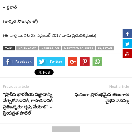
– ప్రభాత్‌
(జాగృతి సౌజన్యం తో)
(ఈ వార్త మొదట 22 సెప్టెంబర్ 2017 నాడు ప్రచురితమైంది)
TAGS
INDIAN ARMY
INSPIRATION
MARTYRED SOLDIERS
RAJASTAN
Facebook
Twitter
Previous article
Next article
“ప్రాచీన భారతీయ విజ్ఞానాన్ని
ఘనంగా ప్రారంభమైన తెలంగాణ
నేర్చుకోవడానికి, కాపాడడానికి
వైభవ సదస్సు
ప్రతిఒక్కరూ కృషి చేయాలి” –
ప్రియవ్రత పాటిల్