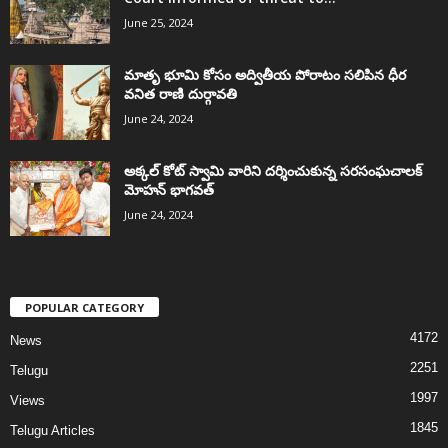
June 25, 2024
మాతృ భూమి కోసం అద్వితీయ పోరాటం సలిపిన ధీర
వనిత రాణి దుర్గావతి
June 24, 2024
అక్కల్‌ కోట్‌ స్వామి వారిని దర్శించుకున్న సరసంఘచాలక్
మోహన్ భాగవత్
June 24, 2024
POPULAR CATEGORY
4172
News
2251
Telugu
1997
Views
1845
Telugu Articles