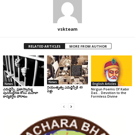
vskteam
RELATED ARTICLES
MORE FROM AUTHOR
News
News
English Articles
నియంతృత్వ ఎమర్జెన్సీకి 49
ఎమర్జెన్సీ: ప్రజాస్వామ్య
Nirgun Poems Of Kabir
ఏళ్లు
పునరుద్ధరణ కోసం మహిళా
Das… Devotion to the
కార్యకర్తల పోరాటం
Formless Divine