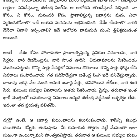
కొండల్లోనో, సియాచిన్‌లోనో ఉన్నవారిని మనం పట్టించుకోకపోతే ఎలా? సెక్యూరిటీ
గార్డుగా పనిచేస్తున్నా జితేంద్ర సింగ్‌ను ఆ ఆలోచన తొలచేస్తూనే వచ్చింది. నా
కోసం, నీ కోసం, మనందరి కోసం ప్రాణాలిస్తున్న జవాన్లను మనం ఎలా
స్మరించుకోవాలి? ఇదే ఆయన మనసును ఆక్రమించింది. నేనేం చేయాలి? వారికి
నేనెలా నివాళి అర్పించాలి? ఇదే ఆలోచన వామనుడి నుంచి త్రివిక్రముడంత
అయింది.
అంతే… దేశం కోసం పోరాడుతూ ప్రాణాలర్పిస్తున్న సైనికుల వివరాలను, వారి
పేర్లను, వారి రెజిమెంట్లను, వారి సొంత ఊరిని, చిరునామాలను సేకరించడం
మొదలుపెట్టాడు. కొన్ని సార్లు పేపర్లలో వివరాలు దొరికాయి. కొన్ని సార్లు ఫోన్లు చేసి
వివరాలు సంపాదించాడు. గత పదిహేడేళ్లుగా జితేంద్ర సింగ్‌ ఇదే పనిచేస్తున్నాడు.
దాదాపు ఇరవై వేల మంది అమర జవాన్ల పేర్లు, చనిపోయిన తేదీలు, వారి ఊరి
పేరు, కుటుంబ సభ్యుల వివరాలను అతడు సేకరించాడు. సైన్యం తరువాత ఇంత
భారీ మొత్తంలో అమరజవాన్ల వివరాలు ఉన్నది జితేంద్ర వద్దేనంటే ఆశ్చర్యం లేదు.
ఇదంతా తన ప్రయత్న ఫలితమే.
దగ్గర్లో ఉంటే, ఆ జవాన్ల కుటుంబాలను కలుసుకుంటాడు. కాసిన్ని కబుర్లు
చెబుతాడు. కన్నీరు తుడుస్తాడు. మీ కుమారుడి త్యాగం వల్లే మేమంతా ఇలా
సుఖంగా ఉంటున్నామని సాంత్వననిస్తాడు. తరువాత ఆ కుటుంబ సభ్యుల భుజం