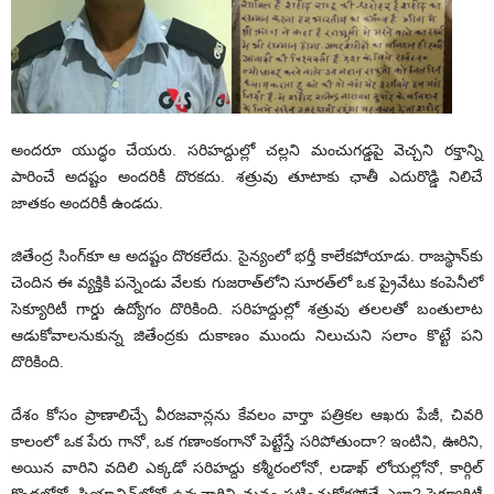
అందరూ యుద్ధం చేయరు. సరిహద్దుల్లో చల్లని మంచుగడ్డపై వెచ్చని రక్తాన్ని
పారించే అదష్టం అందరికీ దొరకదు. శత్రువు తూటాకు ఛాతీ ఎదురొడ్డి నిలిచే
జాతకం అందరికీ ఉండదు.
జితేంద్ర సింగ్‌కూ ఆ అదష్టం దొరకలేదు. సైన్యంలో భర్తీ కాలేకపోయాడు. రాజస్థాన్‌కు
చెందిన ఈ వ్యక్తికి పన్నెండు వేలకు గుజరాత్‌లోని సూరత్‌లో ఒక ప్రైవేటు కంపెనీలో
సెక్యూరిటీ గార్డు ఉద్యోగం దొరికింది. సరిహద్దుల్లో శత్రువు తలలతో బంతులాట
ఆడుకోవాలనుకున్న జితేంద్రకు దుకాణం ముందు నిలుచుని సలాం కొట్టే పని
దొరికింది.
దేశం కోసం ప్రాణాలిచ్చే వీరజవాన్లను కేవలం వార్తా పత్రికల ఆఖరు పేజీ, చివరి
కాలంలో ఒక పేరు గానో, ఒక గణాంకంగానో పెట్టేస్తే సరిపోతుందా? ఇంటిని, ఊరిని,
అయిన వారిని వదిలి ఎక్కడో సరిహద్దు కశ్మీరంలోనో, లడాఖ్‌ లోయల్లోనో, కార్గిల్‌