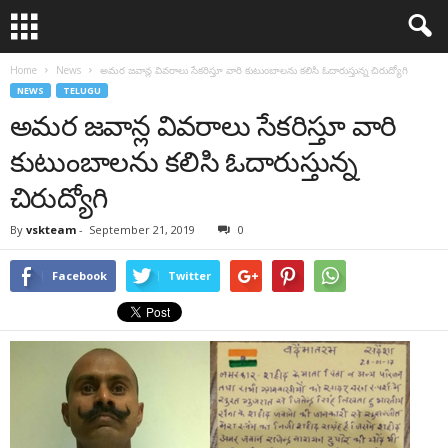
Home
News
అమర జవాన్ల వివరాలు సేకరిస్తూ వారి కుటుంబాలను కలిసి ఓదారుస్తున్న చిరుద్యోగి
NEWS
TELUGU
అమర జవాన్ల వివరాలు సేకరిస్తూ వారి
కుటుంబాలను కలిసి ఓదారుస్తున్న
చిరుద్యోగి
By
vskteam
-
September 21, 2019
0
Facebook
Twitter