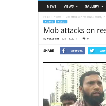
VSK
NEWS
VIEWS
GALLERY
Telangana
Home
Videos
Mob attacks on residential society in
NOIMG
VIDEOS
Mob attacks on res
By
vskteam
-
July 18, 2017
0
SHARE
Facebook
Twitt