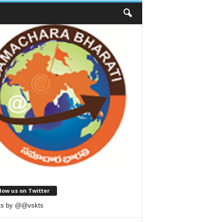
low us on Twitter
ts by @@vskts