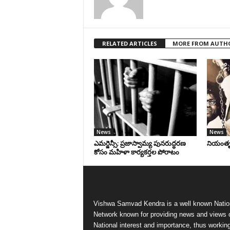
RELATED ARTICLES
MORE FROM AUTH
News
News
ఎమర్జెన్సీ: ప్రజాస్వామ్య పునరుద్ధరణ
నియంతృత్
కోసం మహిళా కార్యకర్తల పోరాటం
Vishwa Samvad Kendra is a well known Natio
Network known for providing news and views 
National interest and importance, thus workin