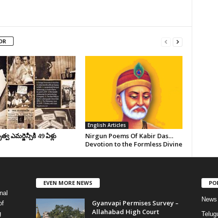
OR
English Articles
వ ఎమర్జెన్సీకి 49 ఏళ్లు
Nirgun Poems Of Kabir Das…
Devotion to the Formless Divine
EVEN MORE NEWS
PO
nal
News
Gyanvapi Permises Survey –
of
Allahabad High Court
g
Telug