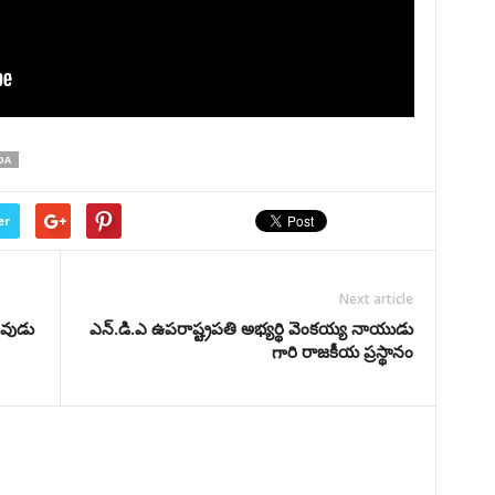
DA
er
Next article
్తవుడు
ఎన్.డి.ఎ ఉపరాష్ట్రపతి అభ్యర్థి వెంకయ్య నాయుడు
గారి రాజకీయ ప్రస్థానం