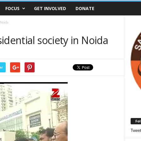
FOCUS
GET INVOLVED
DONATE
 Noida
idential society in Noida
er
Fol
Twee