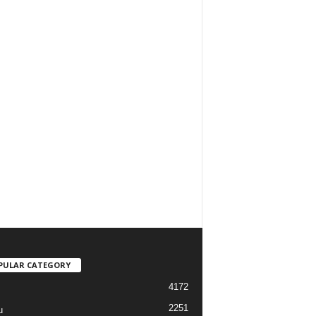
PULAR CATEGORY
4172
2251
u