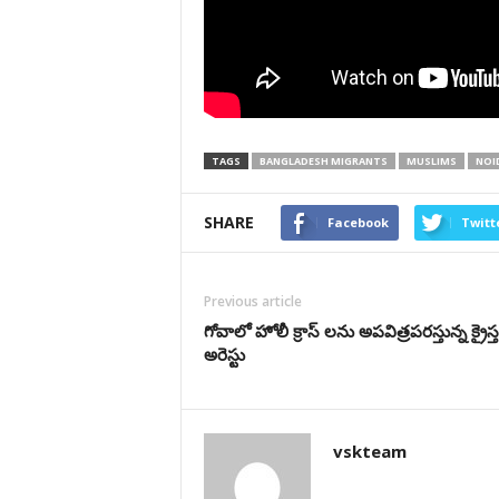
TAGS
BANGLADESH MIGRANTS
MUSLIMS
NOI
SHARE
Facebook
Twitt
Previous article
గోవాలో హోలీ క్రాస్ లను అపవిత్రపరస్తున్న క్రైస
అరెస్టు
vskteam