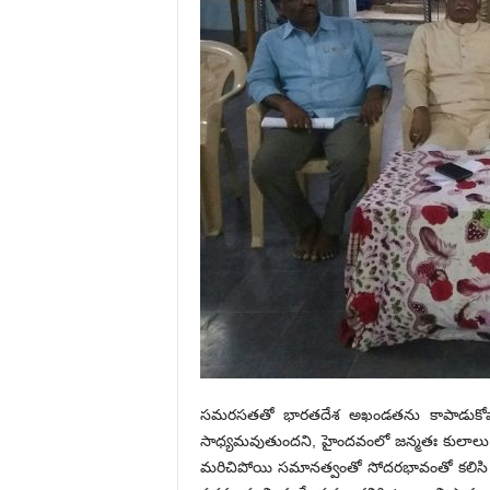
సమరసతతో భారతదేశ అఖండతను కాపాడుకోవా
సాధ్యమవుతుందని, హైందవంలో జన్మతః కులాలు ఉం
మరిచిపోయి సమానత్వంతో సోదరభావంతో కలిసి మ