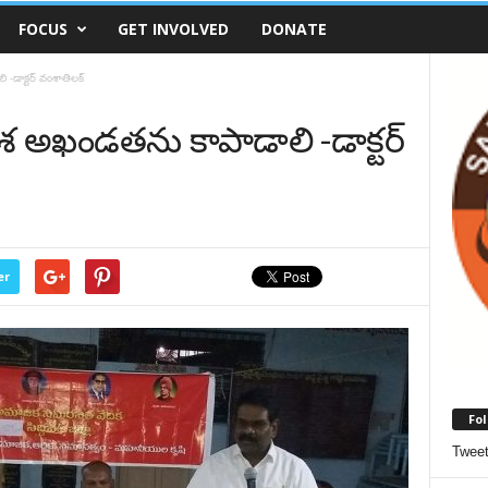
FOCUS
GET INVOLVED
DONATE
ాక్టర్ వంశాతిలక్
అఖండతను కాపాడాలి -డాక్టర్
er
Fol
Twee