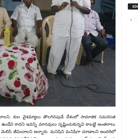
ED
లని, కుల వైశమ్యాలు తొలగినపుడే దేశంలో సామాజిక సమరసత
డేవి కాదని ఇవన్ని మానవులు సృష్టించుకున్నవి కాబట్టి అంతరాలు
ెలిసి జీవించాలని అన్నారు. మనిషిని మనిషిగా చూడాలని అందరిలో