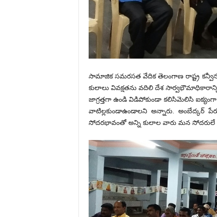
సామాజిక సమరసత వేదిక తెలంగాణ రాష్ట్ర కన్వీనర్
కులాలు వివక్షతను వదిలి దేశ సార్వభౌమాధికారాన్ని
జాగ్రత్తగా ఉండి విడిపోకుండా కలిసిమెలిసి ఐక
వాటిల్లకుండాఉండాలని అన్నారు. అంబేద్కర్ పేర
సోదరభావంతో అన్ని కులాల వారు మన సోదరులే