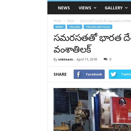
VSK
NEWS
VIEWS
GALLERY
Telangana
Home
News
సమరసతతో భారత దేశ అఖండతను కాపాడాలి -డ
NEWS
TELUGU
TELUGU ARTICLES
సమరసతతో భారత దేశ 
వంశాతిలక్
By
vskteam
-
April 11, 2018
0
SHARE
Facebook
Twitt