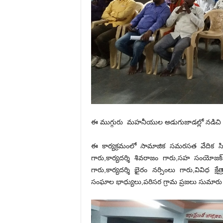
ఈ ముగ్గురు మహనీయుల అడుగుజాడల్లో నడిచి
ఈ కార్యక్రమంలో సామాజిక సమరసత వేదిక సిద్దిప
గారు,కార్యదర్శి శివరాజం గారు,సహ సంయోజక్ ర
గారు,కార్యదర్శి భైరం నర్సింలు గారు,వివిధ
సంఘాల భాధ్యులు,పరిసర గ్రామ ప్రజలు సుమారు 1