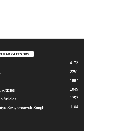
PULAR CATEGORY
4172
2251
u
1997
s
1845
 Articles
1252
h Articles
1104
riya Swayamsevak Sangh