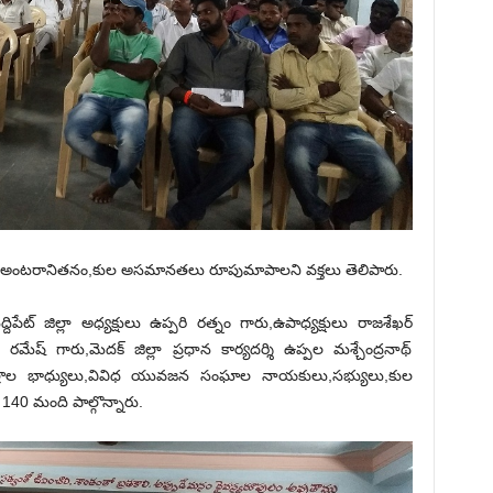
 అంటరానితనం,కుల అసమానతలు రూపుమాపాలని వక్తలు తెలిపారు.
ేట్ జిల్లా అధ్యక్షులు ఉప్పరి రత్నం గారు,ఉపాధ్యక్షులు రాజశేఖర్
మేష్ గారు,మెదక్ జిల్లా ప్రధాన కార్యదర్శి ఉప్పల మశ్చేంద్రనాథ్
 క్షేత్రాల భాధ్యులు,వివిధ యువజన సంఘాల నాయకులు,సభ్యులు,కుల
40 మంది పాల్గొన్నారు.