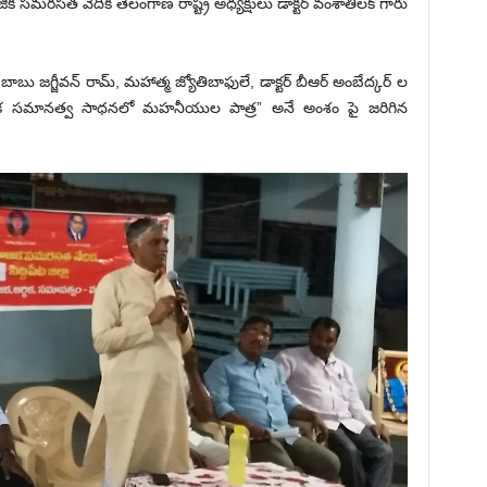
 సమరసత వేదిక తెలంగాణ రాష్ట్ర అధ్యక్షులు డాక్టర్ వంశాతిలక్ గారు
టర్ బాబు జగ్జీవన్ రామ్, మహాత్మ జ్యోతిబాఫులే, డాక్టర్ బీఆర్ అంబేద్కర్ ల
ిక సమానత్వ సాధనలో మహనీయుల పాత్ర” అనే అంశం పై జరిగిన