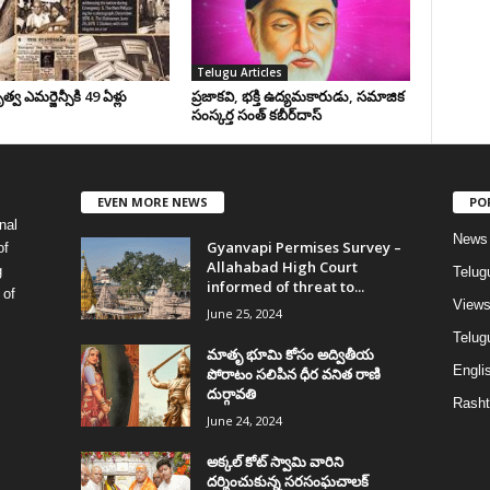
Telugu Articles
వ ఎమర్జెన్సీకి 49 ఏళ్లు
ప్రజాకవి, భక్తి ఉద్యమకారుడు, సమాజిక
సంస్కర్త సంత్‌ కబీర్‌దాస్‌
EVEN MORE NEWS
PO
nal
News
Gyanvapi Permises Survey –
of
Allahabad High Court
g
Telug
informed of threat to...
 of
View
June 25, 2024
Telugu
మాతృ భూమి కోసం అద్వితీయ
Englis
పోరాటం సలిపిన ధీర వనిత రాణి
దుర్గావతి
Rasht
June 24, 2024
అక్కల్‌ కోట్‌ స్వామి వారిని
దర్శించుకున్న సరసంఘచాలక్