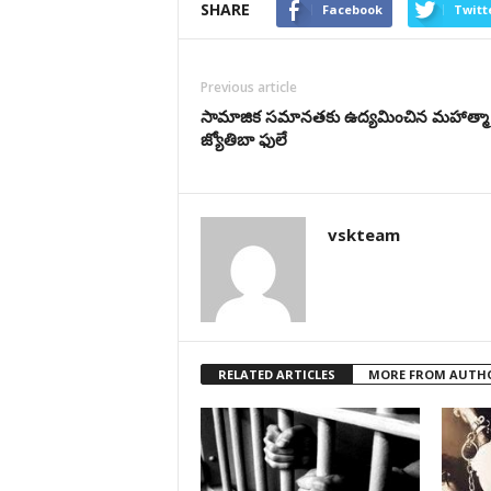
SHARE
Facebook
Twitt
Previous article
సామాజిక సమానతకు ఉద్యమించిన మహాత్మా
జ్యోతిబా ఫులే
vskteam
RELATED ARTICLES
MORE FROM AUTH