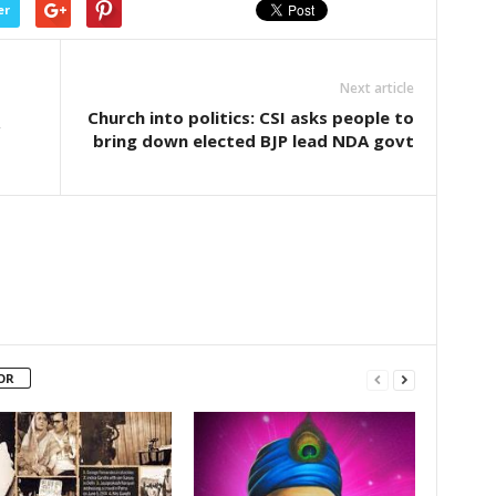
er
Next article
Church into politics: CSI asks people to
bring down elected BJP lead NDA govt
OR