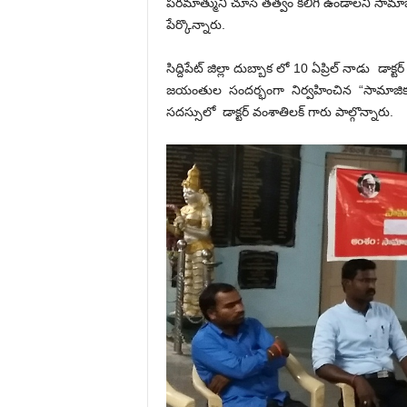
పరమాత్ముని చూసే తత్వం కలిగి ఉండాలని సామాజిక
పేర్కొన్నారు.
సిద్దిపేట్ జిల్లా దుబ్బాక లో 10 ఏప్రిల్ నాడు డాక్
జయంతుల సందర్భంగా నిర్వహించిన “సామాజ
సదస్సులో డాక్టర్ వంశాతిలక్ గారు పాల్గొన్నారు.