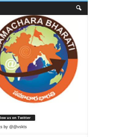
low us on Twitter
ts by @@vskts