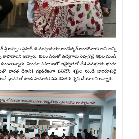
 శ్రీ అప్పాల ప్రసాద్ జీ మాట్లాడుతూ అంబేద్కర్ అందరివారు అని అన్ని
 కాపాడాలని అన్నారు. కులం పేరుతో ఉద్వేగాలు రెచ్చగొట్టే శక్తుల నుండి
్యంగా ఉండాలన్నారు. హిందూ సమాజంలో అనైక్యతతో దేశ సమగ్రతకు భంగం
ుతో భారత దేశానికి వ్యతిరేకంగా పనిచేసే శక్తుల నుండి జాగరూకులై
 అనే భావనతో ఉండి సామాజిక సమరసతకు కృషి చేయాలని అన్నారు.