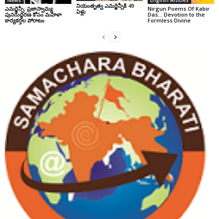
నియంతృత్వ ఎమర్జెన్సీకి 49
ఎమర్జెన్సీ: ప్రజాస్వామ్య
Nirgun Poems Of Kabir
ఏళ్లు
పునరుద్ధరణ కోసం మహిళా
Das… Devotion to the
కార్యకర్తల పోరాటం
Formless Divine