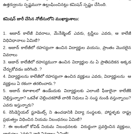
ఉత్తర్వులను స్పష్టముగా ఉల్లంఘించినట్లు కమిషన్ స్పష్టం చేసింది.
కమిషన్ జారీ చేసిన నోటీసులోని ముఖ్యాంశాలు:
1. ఆజాద్ కాలేజీ వివరాలు, మేనేజ్మెంట్ ఎవరు, ట్రస్టీలు ఎవరు, ఆ కాలేజీ
విధివిధానాలు ఏమిటి?
2. ఆజాద్ కాలేజీలో రహస్యంగా ఉంచిన విద్యార్థుల వయసు, ప్రాంతం మొదలైన
వివరాలు
3. ఆజాద్ కాలేజీలో రహస్యముగా ఉంచిన విద్యార్థుల ను ఏ ప్రాతిపదికన అక్కడ
చేర్చుకోవడం జరిగింది..?
4. విద్యార్థులను కాలేజీలో రహస్యంగా ఉంచిన వ్యక్తులు ఎవరు, విద్యార్థులను ఆ
వ్యక్తులు ఏ రకంగా తరలించారు.?
5. ఆజాద్ కళాశాలలో ఉండేందుకు విద్యార్థులకు ఎలాంటి ఫీజులైనా కాలేజీకి
చెల్లిస్తున్నారా? ఒకవేళ చెల్లించకపోతే వారికి నిధులు ఏ సంస్థ నుండి వస్తున్నాయి?
ఎవరు ఇస్తున్నారు?
6. రెసిడెన్షియల్ స్టూడెంట్స్ ని ఉంచడానికి విద్యా సంస్థలకు, హాస్టళ్ళకు రాష్ట్ర
ప్రభుత్వం విధించిన నియమ నిబంధనలు ఏమిటి?
7. ఈ అంశంలో కోవిడ్ నియమ నిబంధనలకు విరుద్ధంగా ప్రవర్తించిన వ్యక్తులు,
బాధ్యులు ఎవరు? వారి వివరాలు ఏమిటి!