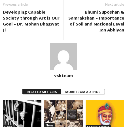
Previous article
Next article
Developing Capable
Bhumi Suposhan &
Society through Art is Our
Samrakshan – Importance
Goal – Dr. Mohan Bhagwat
of Soil and National Level
Ji
Jan Abhiyan
vskteam
RELATED ARTICLES
MORE FROM AUTHOR
News
News
English Articles