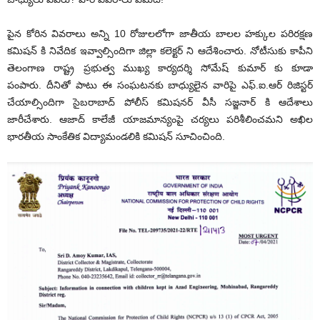
పైన కోరిన వివరాలు అన్ని 10 రోజులలోగా జాతీయ బాలల హక్కుల పరిరక్షణ
కమిషన్ కి నివేదిక ఇవ్వాల్సిందిగా జిల్లా కలెక్టర్ ని ఆదేశించారు. నోటీసుకు కాపీని
తెలంగాణ రాష్ట్ర ప్రభుత్వ ముఖ్య కార్యదర్శి సోమేష్ కుమార్ కు కూడా
పంపారు. దీనితో పాటు ఈ సంఘటనకు బాధ్యులైన వారిపై ఎఫ్.ఐ.ఆర్ రిజిస్టర్
చేయాల్సిందిగా సైబరాబాద్ పోలీస్ కమిషనర్ వీసీ సజ్జనార్ కి ఆదేశాలు
జారీచేశారు. ఆజాద్ కాలేజీ యాజమాన్యంపై చర్యలు పరిశీలించమని అఖిల
భారతీయ సాంకేతిక విద్యామండలికి కమిషన్ సూచించింది.