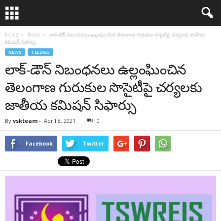
Home
News
లాక్-డౌన్ నిబంధనలు ఉల్లంఘించిన తెలంగాణ గురుకుల సొసైటీపై చర్యలకు జాతీయ
కమిషన్ సిఫార్సు
NEWS
TELUGU
లాక్-డౌన్ నిబంధనలు ఉల్లంఘించిన
తెలంగాణ గురుకుల సొసైటీపై చర్యలకు
జాతీయ కమిషన్ సిఫార్సు
By
vskteam
-
April 8, 2021
0
Facebook
Twitter