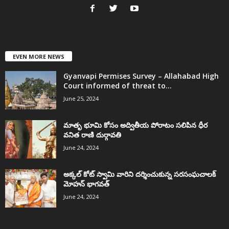
EVEN MORE NEWS
Gyanvapi Permises Survey – Allahabad High
Court informed of threat to...
June 25, 2024
మాతృ భూమి కోసం అద్వితీయ పోరాటం సలిపిన ధీర
వనిత రాణి దుర్గావతి
June 24, 2024
అక్కల్‌ కోట్‌ స్వామి వారిని దర్శించుకున్న సరసంఘచాలక్
మోహన్ భాగవత్
June 24, 2024