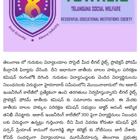
తెలంగాణ లో గురుకుల విద్యాలయాల సొసైటీ మీద లీగల్ రైట్స్ ప్రొటెక్షన్ ఫోరమ్
కేంద్రానికి ఫిర్యాదు చేసింది. దీని ఆధారంగా జాతీయ బాలల హక్కుల పరిరక్షణ
కమిషన్ రంగంలోకి దిగింది. గురుకుల విద్యాసంస్థలకు చెందిన విద్యార్థినులను
నిబంధనలకు విరుద్ధంగా హైదరాబాద్ సమీపంలోని మొయినాబాదులో గల ఆజాద్
ఇంజనీరింగ్ కాలేజీలో ప్రత్యేకంగా ఉంచి తరగతులు నిర్వహిస్తున్నారని లీగల్ రైట్స్
ప్రొటెక్షన్ ఫోరమ్ జాతీయ కమిషన్ కు సమాచారం అందించింది. ఈ మేరకు
జాతీయ బాలల హక్కుల పరిరక్షణ కమిషన్ సభ్యులు డాక్టర్ ఆనంద్ ఆకస్మిక
తనిఖీ చేపట్టారు. ఆజాద్ ఇంజనీరింగ్ కాలేజీలో 300 పైగా విద్యార్థినులు నిబంధన
లకు విరుద్ధంగా ఉన్నట్లు గుర్తించారు. దీని మీద వివరణ కోరుతూ కమిషన్ ఛైర్
పర్సన్ ప్రియాంక్ కానుంగో రంగారెడ్డి జిల్లా కలెక్టర్ కు నోటీసులు జారీ చేశారు.
కోవిడ్ సందర్భంగా విద్యాలయాలు మూసివేయాలన్న తెలంగాణ ప్రభుత్వ