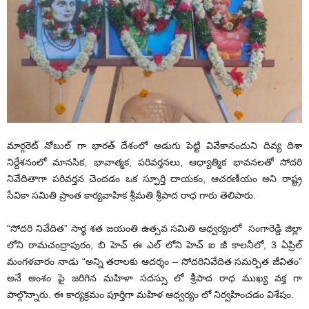
మార్గరెట్ నోబుల్ గా భారత్ దేశంలో అడుగు పెట్టి వివేకానందుని దివ్య దిశా
నిర్దేశనంలో మానసిక, భావాత్మక, పరివర్తనలు, ఆధ్యాత్మిక భావనలతో సోదరి
నివేదితాగా పరివర్తన చెందడం ఒక స్ఫూర్తి దాయకం, ఆచరణీయం అని రాష్ట్ర
సేవికా సమితి ప్రాంత కార్యవాహిక శ్రీమతి శ్రీపాద రాధ గారు తెలిపారు.
“సోదరి నివేదిత” సార్థ శత జయంతి ఉత్సవ సమితి ఆధ్వర్యంలో సంగారెడ్డి జిల్లా
లోని రామచంద్రాపురం, బి హెచ్ ఈ ఎల్ లోని హెచ్ ఐ జీ కాలనీలో, 3 ఏప్రిల్
మంగళవారం నాడు “అన్ని తరాలకు ఆదర్శం – సోదరినివేదిత సమర్పిత జీవితం”
అనే అంశం పై జరిగిన మహిళా సదస్సు లో శ్రీపాద రాధ ముఖ్య వక్త గా
పాల్గొన్నారు. ఈ కార్యక్రమం పూర్తిగా మహిళ ఆధ్వర్యం లో నిర్వహించడం విశేషం.