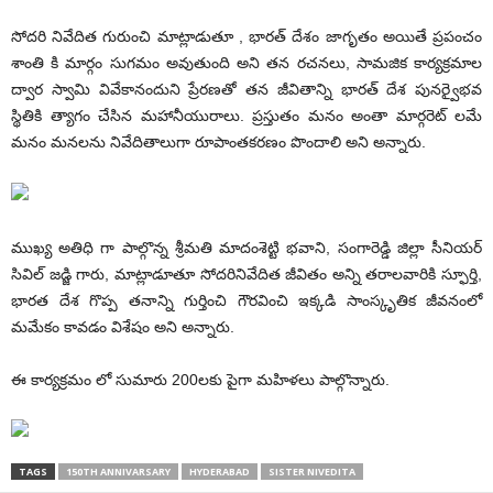
సోదరి నివేదిత గురుంచి మాట్లాడుతూ , భారత్ దేశం జాగృతం అయితే ప్రపంచం
శాంతి కి మార్గం సుగమం అవుతుంది అని తన రచనలు, సామజిక కార్యక్రమాల
ద్వార స్వామి వివేకానందుని ప్రేరణతో తన జీవితాన్ని భారత్ దేశ పునర్వైభవ
స్థితికి త్యాగం చేసిన మహానీయురాలు. ప్రస్తుతం మనం అంతా మార్గరెట్ లమే
మనం మనలను నివేదితాలుగా రూపాంతకరణం పొందాలి అని అన్నారు.
ముఖ్య అతిధి గా పాల్గొన్న శ్రీమతి మాదంశెట్టి భవాని, సంగారెడ్డి జిల్లా సీనియర్
సివిల్ జడ్జి గారు, మాట్లాడూతూ సోదరినివేదిత జీవితం అన్ని తరాలవారికి స్ఫూర్తి,
భారత దేశ గొప్ప తనాన్ని గుర్తించి గౌరవించి ఇక్కడి సాంస్కృతిక జీవనంలో
మమేకం కావడం విశేషం అని అన్నారు.
ఈ కార్యక్రమం లో సుమారు 200లకు పైగా మహిళలు పాల్గొన్నారు.
TAGS
150TH ANNIVARSARY
HYDERABAD
SISTER NIVEDITA