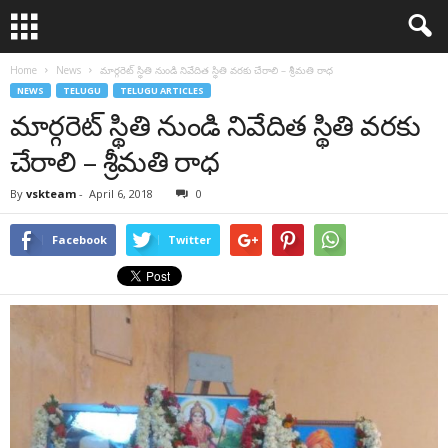
Home
News
మార్గరెట్ స్థితి నుండి నివేదిత స్థితి వరకు చేరాలి – శ్రీమతి రాధ
NEWS
TELUGU
TELUGU ARTICLES
మార్గరెట్ స్థితి నుండి నివేదిత స్థితి వరకు
చేరాలి – శ్రీమతి రాధ
By
vskteam
-
April 6, 2018
0
Facebook
Twitter