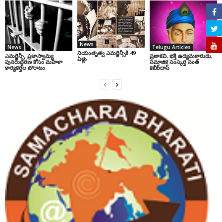
News
News
Telugu Articles
నియంతృత్వ ఎమర్జెన్సీకి 49
ఎమర్జెన్సీ: ప్రజాస్వామ్య
ప్రజాకవి, భక్తి ఉద్యమకారుడు,
ఏళ్లు
పునరుద్ధరణ కోసం మహిళా
సమాజిక సంస్కర్త సంత్‌
కార్యకర్తల పోరాటం
కబీర్‌దాస్‌