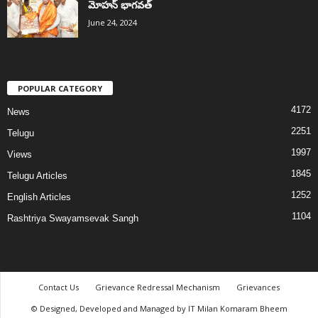
మోహన్ భాగవత్
June 24, 2024
POPULAR CATEGORY
4172
News
2251
Telugu
1997
Views
1845
Telugu Articles
1252
English Articles
1104
Rashtriya Swayamsevak Sangh
Contact Us
Grievance Redressal Mechanism
Grievances
© Designed, Developed and Managed by IT Milan Komaram Bheem