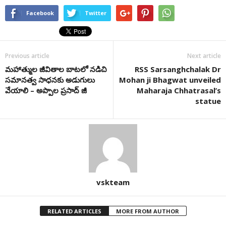
Facebook
Twitter
Previous article
Next article
మహాత్ముల జీవితాల బాటలో నడిచి
RSS Sarsanghchalak Dr
సమానత్వ సాధనకు అడుగులు
Mohan ji Bhagwat unveiled
వేయాలి – అప్పాల ప్రసాద్ జీ
Maharaja Chhatrasal’s
statue
vskteam
RELATED ARTICLES
MORE FROM AUTHOR