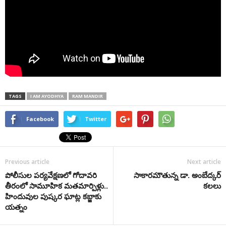
TAGS
I AM AYODHYA
RAM MANDIR
Facebook
Twitter
Previous article
Next article
పోలీసుల పర్యవేక్షణలో గోదావరి
సాకారమౌతున్న డా. అంబేద్కర్‌
తీరంలో సామూహిక మతమార్పిళ్లు..
కలలు
హిందువుల పుష్కర ఘాట్ల కబ్జాకు
యత్నం