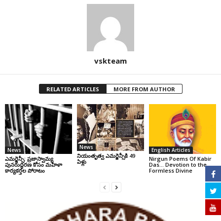
vskteam
RELATED ARTICLES
MORE FROM AUTHOR
News
News
English Articles
నియంతృత్వ ఎమర్జెన్సీకి 49
ఎమర్జెన్సీ: ప్రజాస్వామ్య
Nirgun Poems Of Kabir
ఏళ్లు
పునరుద్ధరణ కోసం మహిళా
Das… Devotion to the
కార్యకర్తల పోరాటం
Formless Divine