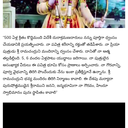
“500 ఏళ్ల క్రితం కొద్దిమంది విదేశీ దురాక్రమణదారులు నన్ను పూర్తిగా ధ్వంసం
చేయడానికి ప్రయత్నించారు. నా పవిత్ర శరీరాన్ని రక్తంతో తడిపేశారు. నా ప్రియా
పుత్రుడు శ్రీ రామచంద్రుని మందిరాన్ని ద్వంసం చేశారు. దానితో నా ఆత్మ
తల్లడిల్లింది. 5, 6 వందల ఏళ్లపాటు యుద్ధాలు జరిగాయి. నా పుత్రులైన
అసంఖ్యాక వీరులు ఈ పవిత్ర భూమి కోసం ప్రాణాలు అర్పించారు. నా గౌరవాన్ని,
పూర్వ వైభవాన్ని తిరిగి పొందేందుకు నేను ఇంకా ప్రతీక్షిస్తూనే ఉన్నాను. శ్రీ
రామచంద్రుని భవ్య మందిరం తిరిగి నిర్మాణం కావాలి. ఈ దేశపు మర్యాదా
పురుషోత్తముడైన శ్రీరాముని జనని, జన్మభూమిగా నా గౌరవం, హిందూ
స్వాభిమానం పునః స్థాపితం కావాలి”