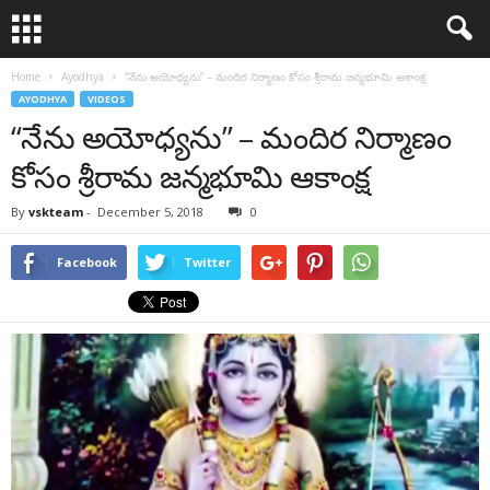
Home
Ayodhya
“నేను అయోధ్యను” – మందిర నిర్మాణం కోసం శ్రీరామ జన్మభూమి ఆకాంక్ష
AYODHYA
VIDEOS
“నేను అయోధ్యను” – మందిర నిర్మాణం
కోసం శ్రీరామ జన్మభూమి ఆకాంక్ష
By
vskteam
-
December 5, 2018
0
Facebook
Twitter