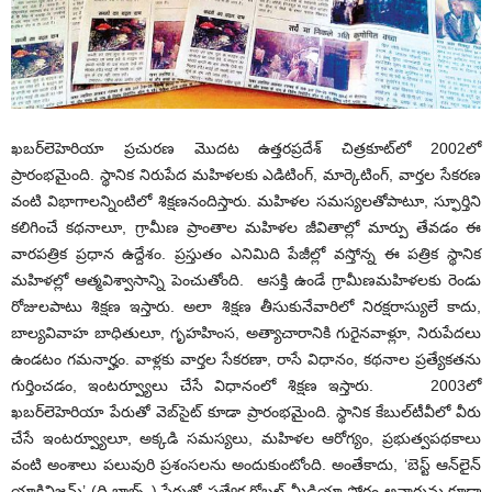
ఖబర్‌లెహెరియా ప్రచురణ మొదట ఉత్తరప్రదేశ్‌ చిత్రకూట్‌లో 2002లో
ప్రారంభమైంది. స్థానిక నిరుపేద మహిళలకు ఎడిటింగ్‌, మార్కెటింగ్‌, వార్తల సేకరణ
వంటి విభాగాలన్నింటిలో శిక్షణనందిస్తారు. మహిళల సమస్యలతోపాటూ, స్ఫూర్తిని
కలిగించే కథనాలూ, గ్రామీణ ప్రాంతాల మహిళల జీవితాల్లో మార్పు తేవడం ఈ
వారపత్రిక ప్రధాన ఉద్దేశం. ప్రస్తుతం ఎనిమిది పేజీల్లో వస్తోన్న ఈ పత్రిక స్థానిక
మహిళల్లో ఆత్మవిశ్వాసాన్ని పెంచుతోంది. ఆసక్తి ఉండే గ్రామీణమహిళలకు రెండు
రోజులపాటు శిక్షణ ఇస్తారు. అలా శిక్షణ తీసుకునేవారిలో నిరక్షరాస్యులే కాదు,
బాల్యవివాహ బాధితులూ, గృహహింస, అత్యాచారానికి గురైనవాళ్లూ, నిరుపేదలు
ఉండటం గమనార్హం. వాళ్లకు వార్తల సేకరణా, రాసే విధానం, కథనాల ప్రత్యేకతను
గుర్తించడం, ఇంటర్వ్యూలు చేసే విధానంలో శిక్షణ ఇస్తారు. 2003లో
ఖబర్‌లెహెరియా పేరుతో వెబ్‌సైట్‌ కూడా ప్రారంభమైంది. స్థానిక కేబుల్‌టీవీలో వీరు
చేసే ఇంటర్వ్యూలూ, అక్కడి సమస్యలు, మహిళల ఆరోగ్యం, ప్రభుత్వపథకాలు
వంటి అంశాలు పలువురి ప్రశంసలను అందుకుంటోంది. అంతేకాదు, ‘బెస్ట్‌ ఆన్‌లైన్‌
యాక్టివిజమ్‌’ (ది బాబ్స్‌ ) పేరుతో ప్రత్యేక గ్లోబల్‌ మీడియా ఫోరం అవార్డును కూడా