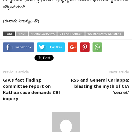
దక్కించుకుంది.
(ఈనాడు సౌజన్యం తో)
TAGS
HINDI
KHABARLAHARIYA
UTTAR PRADESH
WOMEN EMPOWERMENT
Facebook
Twitter
Previous article
Next article
GIA’s fact finding
RSS and General Cariappa:
committee report on
blasting the myth of CIA
Kathua case demands CBI
‘secret’
inquiry