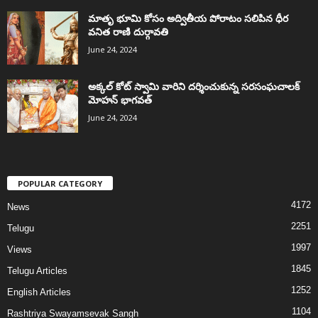
మాతృ భూమి కోసం అద్వితీయ పోరాటం సలిపిన ధీర
వనిత రాణి దుర్గావతి
June 24, 2024
అక్కల్‌ కోట్‌ స్వామి వారిని దర్శించుకున్న సరసంఘచాలక్
మోహన్ భాగవత్
June 24, 2024
POPULAR CATEGORY
4172
News
2251
Telugu
1997
Views
1845
Telugu Articles
1252
English Articles
1104
Rashtriya Swayamsevak Sangh