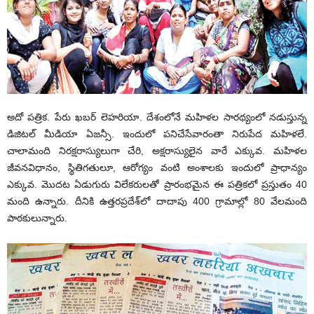
అదో పత్రిక. పేరు ఖబర్‌ లెహరియా. దేశంలోనే మహిళల సారథ్యంలో నడుస్తున్న
డిజిటల్‌ మీడియా ఏజన్సీ. ఇందులో పనిచేసేవారంతా నిరుపేద మహిళలే.
చాలామంది నిరక్షరాస్యులుగా చేరి, అక్షరాస్యులైన వారే ఎక్కువ. మహిళల
జీవనవిధానం, స్థితిగతులూ, ఆరోగ్యం వంటి అంశాలకు ఇందులో ప్రాధాన్యం
ఎక్కువ. మొదట ఏడుగురు విలేకరులతో ప్రారంభమైన ఈ పత్రికలో ప్రస్తుతం 40
మంది ఉన్నారు. దీనికి ఉత్తరప్రదేశ్‌లో దాదాపు 400 గ్రామాల్లో 80 వేలమంది
పాఠకులున్నారు.