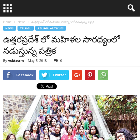
Home
News
ఉత్తరప్రదేశ్‌ లో మహిళల సారథ్యంలో నడుస్తున్న పత్రిక
NEWS
TELUGU
TELUGU ARTICLES
ఉత్తరప్రదేశ్‌ లో మహిళల సారథ్యంలో
నడుస్తున్న పత్రిక
By
vskteam
-
May 5, 2018
0
Facebook
Twitter