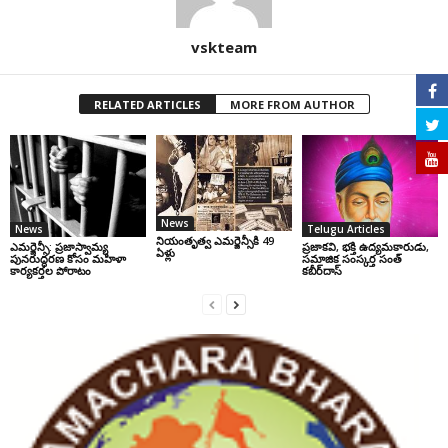
vskteam
RELATED ARTICLES
MORE FROM AUTHOR
News
News
Telugu Articles
నియంతృత్వ ఎమర్జెన్సీకి 49
ఎమర్జెన్సీ: ప్రజాస్వామ్య
ప్రజాకవి, భక్తి ఉద్యమకారుడు,
ఏళ్లు
పునరుద్ధరణ కోసం మహిళా
సమాజిక సంస్కర్త సంత్‌
కార్యకర్తల పోరాటం
కబీర్‌దాస్‌