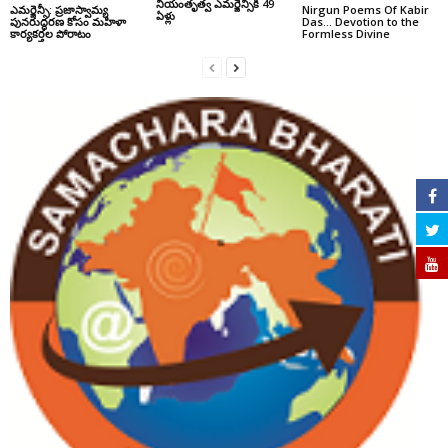
నియంతృత్వ ఎమర్జెన్సీకి 49
ఎమర్జెన్సీ: ప్రజాస్వామ్య
Nirgun Poems Of Kabir
ఏళ్లు
పునరుద్ధరణ కోసం మహిళా
Das… Devotion to the
కార్యకర్తల పోరాటం
Formless Divine