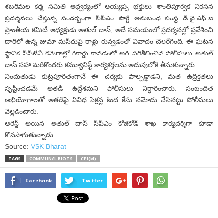
శబరిమల కర్మ సమితి ఆధ్వర్యంలో అయ్యప్ప భక్తులు శాంతిపూర్వక నిరసన
ప్రదర్శనలు చేస్తున్న సందర్భంగా సీపీఎం పార్టీ అనుబంధ సంస్థ డీ.వై.ఎఫ్.ఐ
ప్రాంతీయ కమిటీ అధ్యక్షుడు అతుల్ దాస్, అదే సమయంలో ప్రదర్శనల్లో ప్రవేశించి
దారిలో ఉన్న జుమా మసీదుపై రాళ్లు రువ్వడంతో వివాదం చెలరేగింది. ఈ ఘటన
స్థానిక సీసీటీవీ కెమెరాల్లో రికార్డు కావడంలో అది పరిశీలించిన పోలీసులు అతుల్
దాస్ సహా మరికొందరు కమ్యూనిస్ట్ కార్యకర్తలను అదుపులోకి తీసుకున్నారు.
నిందుతుడు కుట్రపూరితంగానే ఈ చర్యకు పాల్పడ్డాడని, మత ఉద్రిక్తతలు
సృష్టించడమే అతడి ఉద్దేశమని పోలీసులు నిర్ధారించారు. సంబంధిత
అభియోగాలతో అతడిపై వివిధ సెక్షన్ల కింద కేసు నమోదు చేసినట్టు పోలీసులు
వెల్లడించారు.
అరెస్ట్ అయిన అతుల్ దాస్ సీపీఎం కోజికోడ్ శాఖ కార్యదర్శిగా కూడా
కొనసాగుతున్నాడు.
Source:
VSK Bharat
TAGS
COMMUNAL RIOTS
CPI(M)
Facebook
Twitter