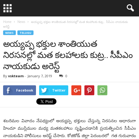
Home
News
అయ్యప్ప భక్తుల శాంతియుత నిరసనల్లో మత కలహాలకు కుట్ర.. సీపీఎం నాయకుడు
అరెస్ట్
NEWS
TELUGU
అయ్యప్ప భక్తుల శాంతియుత
నిరసనల్లో మత కలహాలకు కుట్ర.. సీపీఎం
నాయకుడు అరెస్ట్
By
vskteam
-
January 7, 2019
0
Facebook
Twitter
శబరిమల వివాదం నేపథ్యంలో అయ్యప్ప భక్తులు చేస్తున్న నిరసనల ఆధారంగా
హిందూ ముస్లిముల మధ్య మతకలహాలు సృష్టించడానికి ప్రయత్నించిన సీపీఎం
నాయకుడిని పోలీసులు అరెస్ట్ చేసారు. కోజికోడ్ జిల్లా పెరంబరలో గత గురువారం