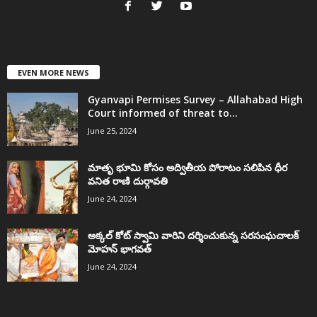
EVEN MORE NEWS
Gyanvapi Permises Survey – Allahabad High
Court informed of threat to...
June 25, 2024
మాతృ భూమి కోసం అద్వితీయ పోరాటం సలిపిన ధీర
వనిత రాణి దుర్గావతి
June 24, 2024
అక్కల్‌ కోట్‌ స్వామి వారిని దర్శించుకున్న సరసంఘచాలక్
మోహన్ భాగవత్
June 24, 2024