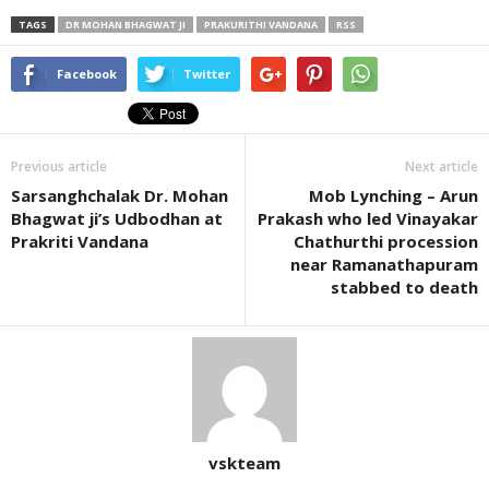
TAGS
DR MOHAN BHAGWAT JI
PRAKURITHI VANDANA
RSS
Facebook
Twitter
Previous article
Next article
Sarsanghchalak Dr. Mohan
Mob Lynching – Arun
Bhagwat ji’s Udbodhan at
Prakash who led Vinayakar
Prakriti Vandana
Chathurthi procession
near Ramanathapuram
stabbed to death
vskteam