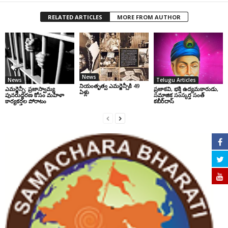
RELATED ARTICLES
MORE FROM AUTHOR
News
News
Telugu Articles
నియంతృత్వ ఎమర్జెన్సీకి 49
ఎమర్జెన్సీ: ప్రజాస్వామ్య
ప్రజాకవి, భక్తి ఉద్యమకారుడు,
ఏళ్లు
పునరుద్ధరణ కోసం మహిళా
సమాజిక సంస్కర్త సంత్‌
కార్యకర్తల పోరాటం
కబీర్‌దాస్‌