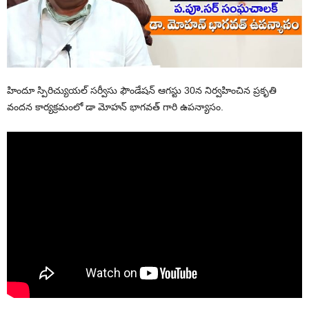
హిందూ స్పిరిచ్యుయల్ సర్వీసు ఫౌండేషన్ ఆగస్టు 30న నిర్వహించిన ప్రకృతి
వందన కార్యక్రమంలో డా మోహన్ భాగవత్ గారి ఉపన్యాసం.