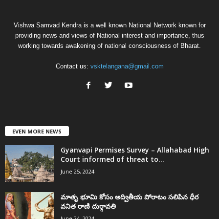
Vishwa Samvad Kendra is a well known National Network known for
providing news and views of National interest and importance, thus
working towards awakening of national consciousness of Bharat.
Contact us:
vsktelangana@gmail.com
EVEN MORE NEWS
Gyanvapi Permises Survey – Allahabad High
Court informed of threat to...
June 25, 2024
మాతృ భూమి కోసం అద్వితీయ పోరాటం సలిపిన ధీర
వనిత రాణి దుర్గావతి
June 24, 2024