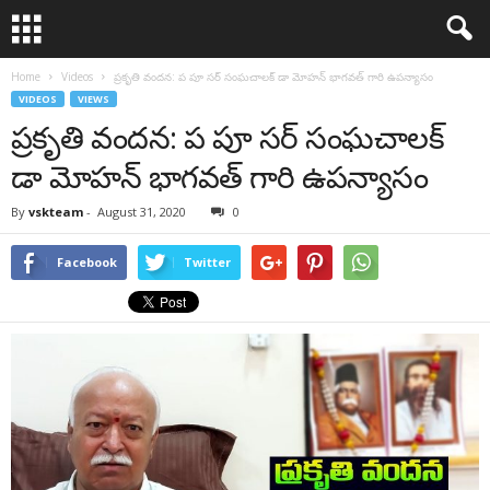
Home
Videos
ప్రకృతి వందన: ప పూ సర్ సంఘచాలక్ డా మోహన్ భాగవత్ గారి ఉపన్యాసం
VIDEOS
VIEWS
ప్రకృతి వందన: ప పూ సర్ సంఘచాలక్
డా మోహన్ భాగవత్ గారి ఉపన్యాసం
By
vskteam
-
August 31, 2020
0
Facebook
Twitter