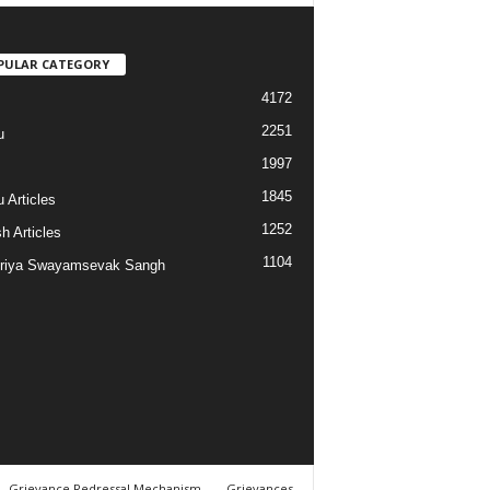
PULAR CATEGORY
4172
2251
u
1997
s
1845
 Articles
1252
h Articles
1104
riya Swayamsevak Sangh
Grievance Redressal Mechanism
Grievances