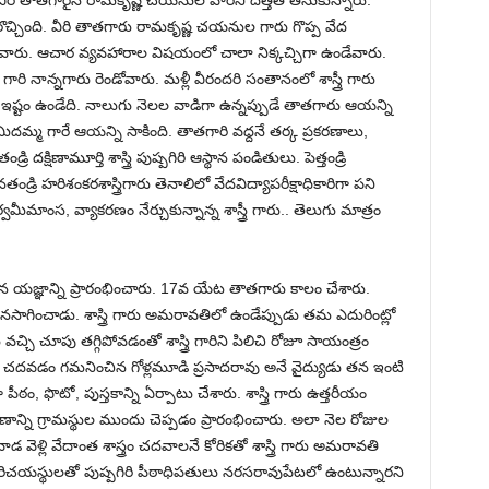
రి తాతగారైన రామకృష్ణ చయనుల వారిని దత్తత తీసుకున్నారు.
ేరొచ్చింది. వీరి తాతగారు రామకృష్ణ చయనుల గారు గొప్ప వేద
‌వారు. ఆచార వ్యవహారాల విషయంలో చాలా నిక్కచ్చిగా ఉండేవారు.
ారి నాన్నగారు రెండోవారు. మళ్లీ వీరందరి సంతానంలో శాస్త్రీ గారు
ఇష్టం ఉండేది. నాలుగు నెలల వాడిగా ఉన్నప్పుడే తాతగారు ఆయ‌న్ని
దమ్మ గారే ఆయ‌న్ని సాకింది. తాత‌గారి వద్దనే తర్క ప్రకరణాలు,
తండ్రి దక్షిణామూర్తి శాస్త్రి పుష్పగిరి ఆస్థాన పండితులు. పెత్తండ్రి
డ్రి హరిశంకరశాస్త్రిగారు తెనాలిలో వేదవిద్యాపరీక్షాధికారిగా పని
ూర్వమీమాంస, వ్యాకరణం నేర్చుకున్నాన్న శాస్త్రీ గారు.. తెలుగు మాత్రం
వచన యజ్ఞాన్ని ప్రారంభించారు. 17వ యేట తాతగారు కాలం చేశారు.
న‌సాగించాడు. శాస్త్రి గారు అమరావతిలో ఉండేప్పుడు త‌మ ఎదురింట్లో
ు వచ్చి చూపు తగ్గిపోవడంతో శాస్త్రి గారిని పిలిచి రోజూ సాయంత్రం
 చ‌ద‌వ‌డం గ‌మ‌నించిన‌ గోళ్లమూడి ప్రసాదరావు అనే వైద్యుడు తన ఇంటి
ఠం, ఫొటో, పుస్తకాన్ని ఏర్పాటు చేశారు. శాస్త్రి గారు ఉత్తరీయం
న్ని గ్రామస్థుల ముందు చెప్ప‌డం ప్రారంభించారు. అలా నెల రోజుల
వాడ వెళ్లి వేదాంత శాస్త్రం చదవాలనే కోరికతో శాస్త్రి గారు అమరావతి
రిచ‌య‌స్థుల‌తో పుష్పగిరి పీఠాధిపతులు నరసరావుపేటలో ఉంటున్నార‌ని