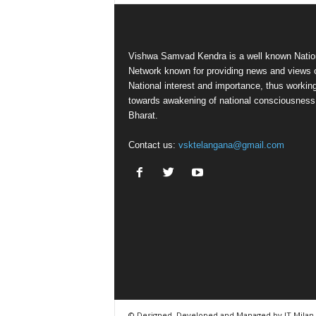
Vishwa Samvad Kendra is a well known Natio
Network known for providing news and views 
National interest and importance, thus workin
towards awakening of national consciousness
Bharat.
Contact us:
vsktelangana@gmail.com
© Designed, Developed and Managed by IT Milan