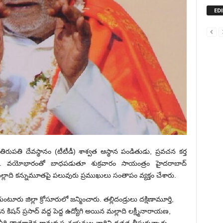
ED
ిరుపతి దేవస్థానం (టీటీడీ) శాశ్వత ఆస్థాన పండితుడు, ప్రవచన కర్త
య్యారు. వ‌యోభారంతో బాధ‌ప‌డుతూ శుక్రవారం సాయంత్రం హైదరాబాద్‌
ల్లాది కన్నుమూతపై పలువురు ప్రముఖులు సంతాపం వ్యక్తం చేశారు.
ుంటూరు జిల్లా క్రోసూరులో జన్మించారు. తల్లిదండ్రులు దక్షిణామూర్తి,
న కిషన్ ప్రసాద్ వద్ద పెద్ద ఉద్యోగి అయిన మల్లాది లక్ష్మీనారాయణ,