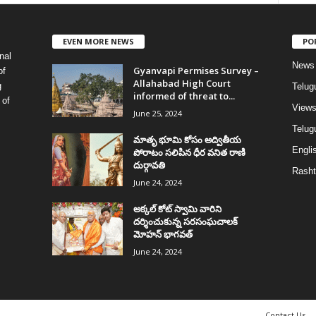
EVEN MORE NEWS
PO
nal
News
Gyanvapi Permises Survey –
of
Allahabad High Court
g
Telug
informed of threat to...
 of
View
June 25, 2024
Telugu
మాతృ భూమి కోసం అద్వితీయ
Englis
పోరాటం సలిపిన ధీర వనిత రాణి
దుర్గావతి
Rasht
June 24, 2024
అక్కల్‌ కోట్‌ స్వామి వారిని
దర్శించుకున్న సరసంఘచాలక్
మోహన్ భాగవత్
June 24, 2024
Contact Us