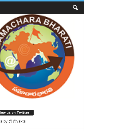
low us on Twitter
ts by @@vskts