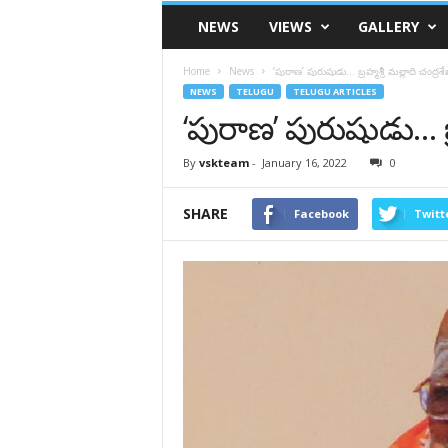
VSK
NEWS
VIEWS
GALLERY
Telangana
Home
News
‘పురాణ’ పురుషుడు… బ్రహ్మశ్రీ మల్లాది చంద్ర‌శేఖర
NEWS
TELUGU
TELUGU ARTICLES
‘పురాణ’ పురుషుడు… బ్రహ్
By
vskteam
-
January 16, 2022
0
SHARE
Facebook
Twitt