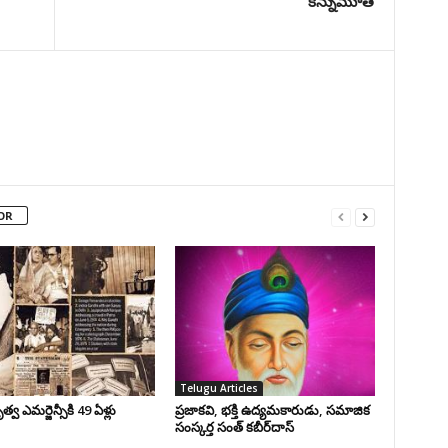
కన్నుమూత
OR
Telugu Articles
వ ఎమర్జెన్సీకి 49 ఏళ్లు
ప్రజాకవి, భక్తి ఉద్యమకారుడు, సమాజిక
సంస్కర్త సంత్‌ కబీర్‌దాస్‌