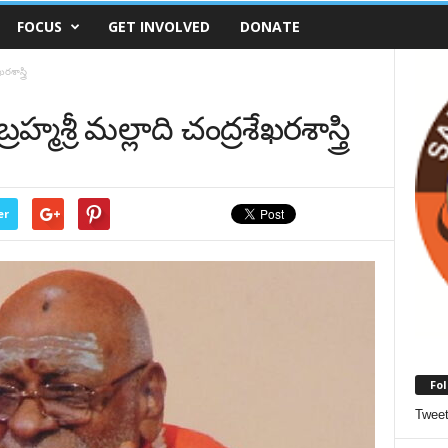
FOCUS
GET INVOLVED
DONATE
శాస్త్రి
మశ్రీ మల్లాది చంద్ర‌శేఖరశాస్త్రి
er
Fol
Twee