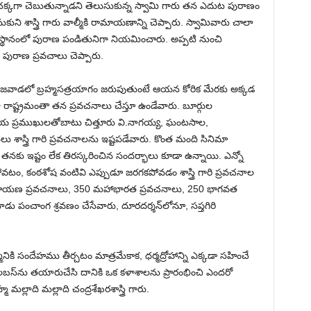
ు చ‌క్క‌గా చెబుతున్నాడ‌ని తెలుసుకున్న స్వామి గారు త‌న ఎదుట పురాణం
ుని శాస్త్రి గారు వాల్మీకి రామాయణాన్ని చెప్పారు. స్వామివారు చాలా
ఆస్థానంలో పురాణ పండితునిగా నియమించారు. అప్ప‌టి నుంచి
ురాణ ప్రవచాలు చెప్పారు.
గారు బెజవాడలో బ్రహ్మసత్రయాగం జరుపుతుంటే ఆయన కోరిక మేరకు అక్కడ
్ట్రమంతా త‌న ప్ర‌వ‌చ‌నాలు చేస్తూ ఉండేవారు. బూర్గుల
జకీయ ప్రముఖులతోబాటు చిత్తూరు వి.నాగయ్య, ఘంటసాల,
 శాస్త్రి గారి ప్ర‌వ‌చ‌నాల‌ను ఇష్టపడేవారు. కొంత మంది సినిమా
‌న‌కు ఇష్టం లేక తిర‌స్క‌రించిన సంద‌ర్భాలు కూడా ఉన్నాయి. ఎన్నో
, కంఠశోష వంటివి ఎప్పుడూ జ‌ర‌గ‌క‌పోవ‌డం శాస్త్రి గారి ప్ర‌వ‌చ‌నాల
కా రామాయణ ప్రవచనాలు, 350 మహాభారత ప్రవచనాలు, 250 భాగవత
ాడు పంచాంగ శ్రవణం చేసేవారు, దూరదర్శన్‌లోనూ, సప్తగిరి
ికి సందేహము తీర్చటం మాత్రమేకాక, ధర్మద్రోహాన్ని ఎక్కడా సహించే
సెల‌బ‌స్‌ను తయారుచేసి దానికి ఒక కళాశాలను ప్రారంభించి ఎందరో
ల్లాది మల్లాది చంద్ర‌శేఖరశాస్త్రి గారు.