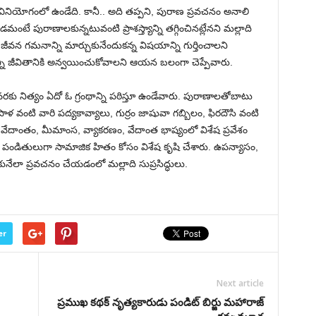
వినియోగంలో ఉండేది. కానీ.. అది తప్పని, పురాణ ప్రవచనం అనాలి
టే పురాణాలకున్నటువంటి ప్రాశస్త్యాన్ని తగ్గించినట్లేనని మల్లాది
జీవన గమనాన్ని మార్చుకునేందుకన్న విషయాన్ని గుర్తించాలని
ాన్ని జీవితానికి అన్వయించుకోవాలని ఆయన బలంగా చెప్పేవారు.
వరకు నిత్యం ఏదో ఓ గ్రంథాన్ని పఠిస్తూ ఉండేవారు. పురాణాలతోబాటు
ిపాళ వంటి వారి పద్యకావ్యాలు, గుర్రం జాషువా గబ్బిలం, ఫిరదౌసి వంటి
వేదాంతం, మీమాంస, వ్యాకరణం, వేదాంత భాష్యంలో విశేష ప్రవేశం
పండితులుగా సామాజిక హితం కోసం విశేష కృషి చేశారు. ఉపన్యాసం,
ునేలా ప్రవచనం చేయడంలో మల్లాది సుప్రసిద్ధులు.
er
Next article
ప్రముఖ కథక్ నృత్య‌కారుడు పండిట్ బిర్జు మహారాజ్‌‌