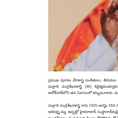
ప్రముఖ పురాణ వేదశాస్త్ర పండితులు, తిరుమల త
మల్లాది చంద్రశేఖరశాస్త్రి (96) శివైక్య‌మ‌
అశోక్‌నగర్‌లోని తన నివాసంలో కన్నుమూశారు. మ
మల్లాది చంద్రశేఖరశాస్త్రి గారు 1925 ఆగస్టు 28న గ
అదిలక్ష్మ మ్మ. అప్పట్లో హైదరాబాద్ సంస్థానాధీశుడై