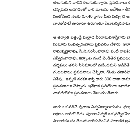
తెలుసుకుని వారిని క‌లుసుకున్నారు. ప్ర‌వ‌చ‌నాల
చెప్ప‌మ‌ని అడ‌గ‌డంతో వారి మాట‌ను ఆదేశంగా తీసుక
సంతోషించి నెలకు రూ.40 గ్రాసం మీద పుష్పగిరి 
వారితోపాటే ఊరూరూ తిరుగుతూ ఏడాదిన్నరపాటు ప
ఆ తర్వాత పెత్తండ్రి మల్లాది వీరరాఘవశాస్త్రి
సుమారు సంవత్సరంపాటు ప్రవచనం చేశారు. అలా రాష
రామకృష్ణారావు, పి.వి.నరసింహారావు వంటి రా
ఎస్వీరంగారావు, కన్నాంబ వంటి వెండితెర ప్ర‌ముఖులు
ద‌ర్శ‌కులు త‌న‌ని సినిమాలలో నటించమని అడిగేతే త
గంటలపాటు ప్రవచనాలు చెప్పినా, గొంతు తడారిపోవటం
విశేషం. ఇప్పటి వరకూ శాస్త్రి గారు 300 దా
ప్రవచనాలూ చెప్పారు. ఇవేగాక ప్రతియేటా ఉగాదిన
చానల్‌లోనూ ప్రవచనాలు చెబుతుండేవారు.
వారు ఒక నడిచే పురాణ విశ్వవిద్యాలయము. ధర్మాన
లక్షణం వారిలో లేదు. పురాణవిద్యకి ఒక ప్ర‌త్యేక 
పౌరాణికులను తెలుగువారికందించిన పౌరాణిక బ్రహ్మ మ‌