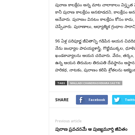
పురాణ కాలక్షేపం అన్న మాట చాలాకాలం విస్తృత 
కానీ పురాణ కాలక్షేపం అనకూడదని, కాలక్షేపం అనడమం
అనేవారు. పురాణం వినటం కాలక్షేపం కోసం కాదు, 
చెప్పేవారు. పురాణాలు, ఆధ్యాత్మిక గ్రంథాల సార
96 ఏళ్ల పరిపూర్ణ జీవితాన్ని గడిపిన ఆయన చివరి
నేను జంధ్యాల పాపయ్యశాస్త్రి, గొట్టిముక్కల, ధూళ
ఖండకావ్యాల‌ను ఆయ‌న చ‌దివారు. వేదం, తర్కం, 
ఉన్న ఆయన తిరుమల తిరుపతి దేవస్థానం ఆస్థాన 
హరికథ, నాటకం, పురాణం కలిపి శ్రోతలను ఆకట్టుక
TAGS
MALLADI CHANDRASHEKARA SASTRI
SHARE
Facebook
Twitt
Previous article
పురాణ ప్రవచన‌మే ఆ పుణ్యమూర్తి జీవితం