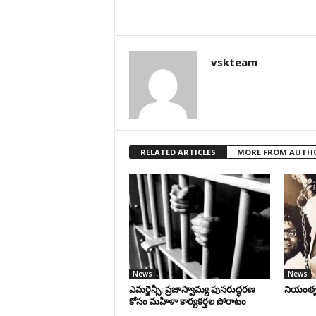
vskteam
RELATED ARTICLES
MORE FROM AUTH
News
News
ఎమర్జెన్సీ: ప్రజాస్వామ్య పునరుద్ధరణ
నియంతృత్
కోసం మహిళా కార్యకర్తల పోరాటం