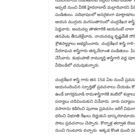
సుందరీబాయి దంపతులకు పిల్లలు లేకపోవడంతో వీ
అప్ప‌టి నుంచి వీరికి హైదరాబాద్ మల్లాదివారని ప
పండితులు. పదిభాషలలో అనర్గళంగా మాట్లాడ‌గ‌ల
ఆయన ముగ్గురు మగసంతానంలో చంద్ర‌శేఖ‌ర శాస్త్రీ గ
పెద్దవారు. అందువల్ల తాతగారికి ఆయ‌నంటే చాలా 
తనవెంట తీసుకెళ్లేవారు. నాయనమ్మ కృష్ణవేణి సోమి
శ్రౌతస్మార్తాలు అభ్యసించారు. చంద్ర‌శేఖ‌ర శాస్త్రి గారి 
వీరరాఘవ శాస్త్రిగారు తర్కవేదాంత పండితులు. పినతం
చేసేవారు. కంభంపాటి రామ్మూర్తి శాస్త్రిగారి వద్ద ప
వీధిబడిలో చదువుకున్నారు.
చంద్రశేఖర శాస్త్రి గారు తన 15వ ఏట నుంచే ప్ర
ఆయనందించిన స్ఫూర్తితో ప్ర‌వ‌చ‌నాలు చేయ‌డం కొ
ఉండే జాగర్లమూడి రామశాస్త్రిగారికి కంటిలో శుక్లాల
పద్యాలు చదివించుకుని వినేవారు. వారు ప‌ద్యాలు
వసారాను కడిగించి పురాణ ప్రవచనం జరిగే విధంగా పీ
ధరించి విభూతి రేఖలు దిద్దుకుని భాస్కరరామాయణా
పాటు ప్ర‌వ‌చ‌నాలు చెప్పారు. కొన్నాళ్ల త‌ర్వాత బెజ
నుంచి గుంటూరు వ‌చ్చారు. అక్క‌డ కొంత మంది ప‌