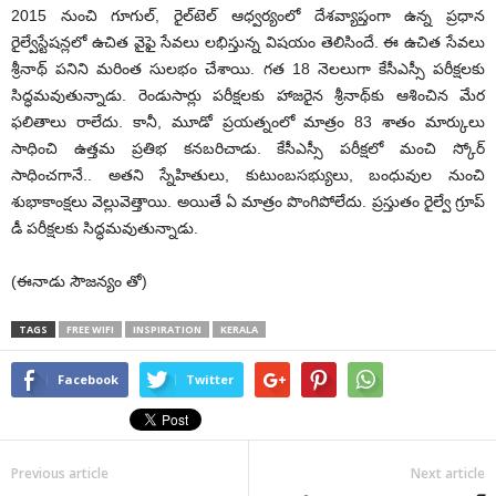
2015 నుంచి గూగుల్‌, రైల్‌టెల్‌ ఆధ్వర్యంలో దేశవ్యాప్తంగా ఉన్న ప్రధాన
రైల్వేస్టేషన్లలో ఉచిత వైఫై సేవలు లభిస్తున్న విషయం తెలిసిందే. ఈ ఉచిత సేవలు
శ్రీనాథ్‌ పనిని మరింత సులభం చేశాయి. గత 18 నెలలుగా కేసీఎస్సీ పరీక్షలకు
సిద్ధమవుతున్నాడు. రెండుసార్లు పరీక్షలకు హాజరైన శ్రీనాథ్‌కు ఆశించిన మేర
ఫలితాలు రాలేదు. కానీ, మూడో ప్రయత్నంలో మాత్రం 83 శాతం మార్కులు
సాధించి ఉత్తమ ప్రతిభ కనబరిచాడు. కేసీఎస్సీ పరీక్షలో మంచి స్కోర్‌
సాధించగానే.. అతని స్నేహితులు, కుటుంబసభ్యులు, బంధువుల నుంచి
శుభాకాంక్షలు వెల్లువెత్తాయి. అయితే ఏ మాత్రం పొంగిపోలేదు. ప్రస్తుతం రైల్వే గ్రూప్‌
డీ పరీక్షలకు సిద్ధమవుతున్నాడు.
(ఈనాడు సౌజన్యం తో)
TAGS
FREE WIFI
INSPIRATION
KERALA
Facebook
Twitter
Previous article
Next article