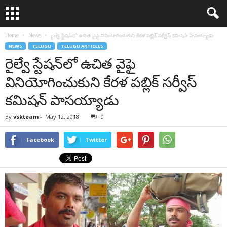
Home
News
రైల్వే స్టేషన్‌లో ఉచిత వైఫై వినియోగించుకుని కేరళ పబ్లిక్‌ సర్వీస్‌ కమిషన్‌ పాసయ్యాడు
NEWS
TELUGU
TELUGU ARTICLES
రైల్వే స్టేషన్‌లో ఉచిత వైఫై
వినియోగించుకుని కేరళ పబ్లిక్‌ సర్వీస్‌
కమిషన్‌ పాసయ్యాడు
By
vskteam
-
May 12, 2018
0
Facebook
Twitter