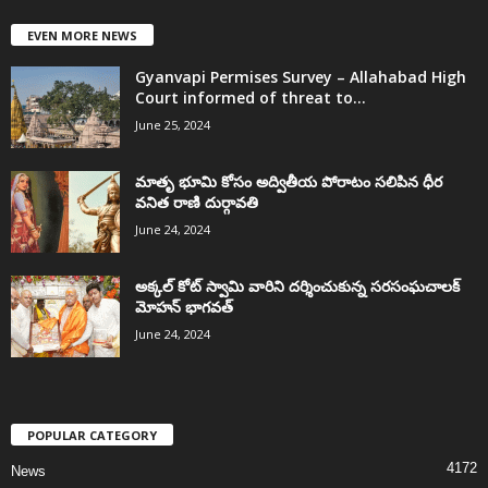
EVEN MORE NEWS
Gyanvapi Permises Survey – Allahabad High
Court informed of threat to...
June 25, 2024
మాతృ భూమి కోసం అద్వితీయ పోరాటం సలిపిన ధీర
వనిత రాణి దుర్గావతి
June 24, 2024
అక్కల్‌ కోట్‌ స్వామి వారిని దర్శించుకున్న సరసంఘచాలక్
మోహన్ భాగవత్
June 24, 2024
POPULAR CATEGORY
4172
News