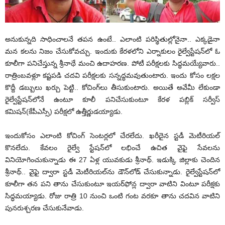
అనుకున్నది సాధించాలనే తపన ఉంటే.. ఎలాంటి పరిస్థితుల్లోనైనా.. ఎక్కడైనా
మన కలను నిజం చేసుకోవచ్చు. ఇందుకు కేరళలోని ఎర్నాకులం రైల్వేస్టేషన్‌లో ఓ
కూలీగా పనిచేస్తున్న శ్రీనాథే మంచి ఉదాహరణ. పోటీ పరీక్షలకు సిద్ధమయ్యేవారు..
రాత్రింబవళ్లూ కష్టపడి చదవి పరీక్షలకు సన్నద్ధమవుతుంటారు. ఇందు కోసం లక్షల
కొద్దీ డబ్బులు ఖర్చు పెట్టి.. కోచింగ్‌లు తీసుకుంటారు. అయితే అవేమీ లేకుండా
రైల్వేస్టేషన్‌లోనే ఉంటూ కూలీ పనిచేసుకుంటూ కేరళ పబ్లిక్‌ సర్వీస్‌
కమిషన్‌(కేపీఎస్సీ) పరీక్షలో ఉత్తీర్ణుడయ్యాడు.
ఇందుకోసం ఎలాంటి కోచింగ్‌ సెంటర్లలో చేరలేదు. ఖరీదైన స్టడీ మెటీరియల్‌
కొనలేదు. కేవలం రైల్వే స్టేషన్‌లో లభించే ఉచిత వైఫై సేవలను
వినియోగించుకున్నాడు ఈ 27 ఏళ్ల యువకుడు శ్రీనాథ్‌. ఇడుక్కి జిల్లాకు చెందిన
శ్రీనాథ్‌.. వైఫై ద్వారా స్టడీ మెటీరియల్‌ను డౌన్‌లోడ్‌ చేసుకున్నాడు. రైల్వేస్టేషన్‌లో
కూలీగా తన పని తాను చేసుకుంటూ ఇయర్‌ఫోన్ల ద్వారా వాటిని వింటూ పరీక్షకు
సిద్ధమయ్యాడు. రోజు రాత్రి 10 నుంచి ఒంటి గంట వరకూ తాను చదవిన వాటిని
పునరుశ్చరణ చేసుకునేవాడు.