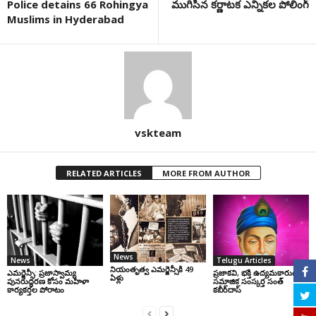
Police detains 66 Rohingya
ముగిసిన కర్ణాటక ఎన్నికల పోలింగ్‌
Muslims in Hyderabad
vskteam
RELATED ARTICLES
MORE FROM AUTHOR
News
News
Telugu Articles
నియంతృత్వ ఎమర్జెన్సీకి 49
ఎమర్జెన్సీ: ప్రజాస్వామ్య
ప్రజాకవి, భక్తి ఉద్యమకారుడు,
ఏళ్లు
పునరుద్ధరణ కోసం మహిళా
సమాజిక సంస్కర్త సంత్‌
కార్యకర్తల పోరాటం
కబీర్‌దాస్‌