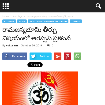
Home
Ayodhya
రామజన్మభూమి తీర్పు విషయంలో ఆరెస్సెస్ ప్రకటన
AYODHYA
NEWS
RASHTRIYA SWAYAMSEVAK SANGH
TELUGU
రామజన్మభూమి తీర్పు
విషయంలో ఆరెస్సెస్ ప్రకటన
By
vskteam
-
October 30, 2019
0
Facebook
Twitter