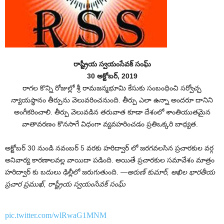
రాష్ట్రీయ స్వయంసేవక్ సంఘ్
30 అక్టోబర్, 2019
రాగల కొన్ని రోజుల్లో శ్రీ రామజన్మభూమి కేసుకు సంబంధించి సర్వోచ్చ
న్యాయస్థానం తీర్పును వెలువరించనుంది. తీర్పు ఎలా ఉన్నా అందరూ దానిని
అంగీకరించాలి. తీర్పు వెలువడిన తరువాత కూడా దేశంలో శాంతియుతమైన
వాతావరణం కొనసాగే విధంగా వ్యవహరించడం ప్రతిఒక్కరి బాధ్యత.
అక్టోబర్ 30 నుండి నవంబర్ 5 వరకు హరిద్వార్ లో జరగవలసిన ప్రచారకుల వర్గ
అనివార్య కారణాలవల్ల వాయిదా పడింది. అయితే ప్రచారకుల సమావేశం మాత్రం
హరిద్వార్ కు బదులు ఢిల్లీలో జరుగుతుంది. —
అరుణ్ కుమార్, అఖిల భారతీయ
ప్రచార ప్రముఖ్, రాష్ట్రీయ స్వయంసేవక్ సంఘ్
pic.twitter.com/wlRwaG1MNM