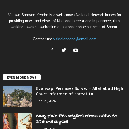
Vishwa Samvad Kendra is a well known National Network known for
providing news and views of National interest and importance, thus
working towards awakening of national consciousness of Bharat.
Contact us:
vsktelangana@gmail.com
EVEN MORE NEWS
Gyanvapi Permises Survey – Allahabad High
Court informed of threat to...
June 25, 2024
మాతృ భూమి కోసం అద్వితీయ పోరాటం సలిపిన ధీర
వనిత రాణి దుర్గావతి
June 24, 2024