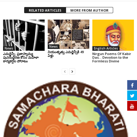
RELATED ARTICLES
MORE FROM AUTHOR
News
News
English Articles
నియంతృత్వ ఎమర్జెన్సీకి 49
ఎమర్జెన్సీ: ప్రజాస్వామ్య
Nirgun Poems Of Kabir
ఏళ్లు
పునరుద్ధరణ కోసం మహిళా
Das… Devotion to the
కార్యకర్తల పోరాటం
Formless Divine