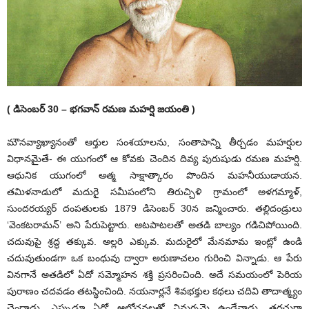
( డిసెంబర్‌ 30 – భగవాన్‌ రమణ మహర్షి జయంతి )
మౌనవ్యాఖ్యానంతో ఆర్తుల సంశయాలను, సంతాపాన్ని తీర్చడం మహర్షుల
విధానమైతే- ఈ యుగంలో ఆ కోవకు చెందిన దివ్య పురుషుడు రమణ మహర్షి.
ఆధునిక యుగంలో ఆత్మ సాక్షాత్కారం పొందిన మహనీయుడాయన.
తమిళనాడులో మదురై సమీపంలోని తిరుచ్చిళి గ్రామంలో అళగమ్మాళ్‌,
సుందరయ్యర్‌ దంపతులకు 1879 డిసెంబర్‌ 30న జన్మించారు. తల్లిదండ్రులు
‘వెంకటరామన్‌’ అని పేరుపెట్టారు. ఆటపాటలతో అతడి బాల్యం గడిచిపోయింది.
చదువుపై శ్రద్ధ తక్కువ. అల్లరి ఎక్కువ. మదురైలో మేనమామ ఇంట్లో ఉండి
చదువుతుండగా ఒక బంధువు ద్వారా అరుణాచలం గురించి విన్నాడు. ఆ పేరు
వినగానే అతడిలో ఏదో సమ్మోహన శక్తి ప్రసరించింది. అదే సమయంలో పెరియ
పురాణం చదవడం తటస్థించింది. నయనార్లనే శివభక్తుల కథలు చదివి తాదాత్మ్యం
చెందాడు. ఎప్పుడూ ఏదో ఆలోచనలతో నిమగ్నమై ఉండేవాడు. తరచుగా