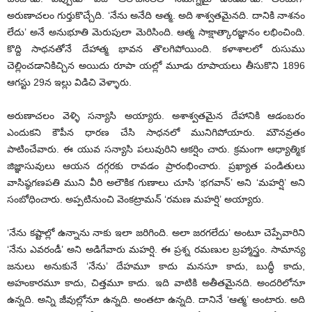
అరుణాచలం గుర్తుకొచ్చేది. ‘నేను అనేది ఆత్మ. అది శాశ్వతమైనది. దానికి నాశనం
లేదు’ అనే అనుభూతి మెరుపులా మెరిసింది. ఆత్మ సాక్షాత్కారజ్ఞానం లభించింది.
కొద్ది సాధనతోనే దేహాత్మ భావన తొలగిపోయింది. కళాశాలలో రుసుము
చెల్లించడానికిచ్చిన అయిదు రూపా యల్లో మూడు రూపాయలు తీసుకొని 1896
ఆగస్టు 29న ఇల్లు విడిచి వెళ్ళారు.
అరుణాచలం వెళ్ళి సన్యాసి అయ్యారు. అశాశ్వతమైన దేహానికి ఆడంబరం
ఎందుకని కౌపీన ధారణ చేసి సాధనలో మునిగిపోయారు. మౌనవ్రతం
పాటించేవారు. ఈ యువ సన్యాసి పలువురిని ఆకర్షిం చారు. క్రమంగా ఆధ్యాత్మిక
జిజ్ఞాసువులు ఆయన దగ్గరకు రావడం ప్రారంభించారు. ప్రఖ్యాత పండితులు
వాసిష్ఠగణపతి ముని వీరి అలౌకిక గుణాలు చూసి ‘భగవాన్‌’ అని ‘మహర్షి’ అని
సంబోధించారు. అప్పటినుంచి వెంకట్రామన్‌ ‘రమణ మహర్షి’ అయ్యారు.
‘నేను కష్టాల్లో ఉన్నాను నాకు ఇలా జరిగింది. అలా జరగలేదు’ అంటూ చెప్పేవారిని
‘నేను ఎవరండీ’ అని అడిగేవారు మహర్షి. ఈ ప్రశ్న రమణుల బ్రహ్మాస్త్రం. సామాన్య
జనులు అనుకునే ‘నేను’ దేహమూ కాదు మనసూ కాదు, బుద్ధీ కాదు,
అహంకారమూ కాదు, చిత్తమూ కాదు. ఇది వాటికి అతీతమైనది. అందరిలోనూ
ఉన్నది. అన్ని జీవుల్లోనూ ఉన్నది. అంతటా ఉన్నది. దానినే ‘ఆత్మ’ అంటారు. అది