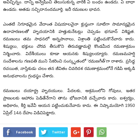
అవిచ్ఛిన్నం. దాన్ని అన్వేషించి తెలుసుకున్న వారికి ఏ బంధం ఉండదు. ఏ బాధా
ఉండదు. అతడు సచ్చిదానందమూర్తి. ఇదీ రమణుల భావన.
ఎంతటి నిగూఢమైన వేదాంత విషయాలనైనా క్లుప్తంగా సూటిగా సామాన్యమైన
ఉదాహరణలతో హృదయానికి హత్తుకునేటట్లు చెప్పడం భగవాన్‌ విశిష్టత.
రమణులు తమ సాధనలో అన్నపానాలు, విశ్రాంతి పట్టించుకొనేవారు కాదు.
శిష్యులు, భక్తులు చొరవ తీసుకొని తిరువణ్ణామలై కొండమీద రమణాశ్రమం
నిర్మించారు. విదేశీయులు కూడా ఆయనకు శిష్యులయ్యారు. రమణమహర్షి
సందేశాలను గణపతి ముని సేకరించి సంస్కృతంలో ‘రమణగీత్‌’గా రాశారు. ప్రసిద్ధ
రచయిత, నాస్తికుడు చలం తన జీవితం చివరిదశ రమణాశ్రమంలోనే గడిపి అక్కడి
అనుభవాలను గ్రంథస్థం చేశారు.
రమణులు దయార్ద్ర హృదయులు. పేదలకు, ఆశ్రమంలోని గోవులు, ఇతర
ప్రాణులకు ఆహారం పెడితేనేగాని తాను భోజనానికి వచ్చేవారు కాదు. ఐశ్వర్యం,
అధికారం, కీర్తి ఇవేవీ ఆయన పట్టించుకునేవారు కాదు. ఈ నిష్కామయోగి 1950
ఏప్రిల్‌ 14న దేహం విడిచిపెట్టారు.
Facebook
Twitter