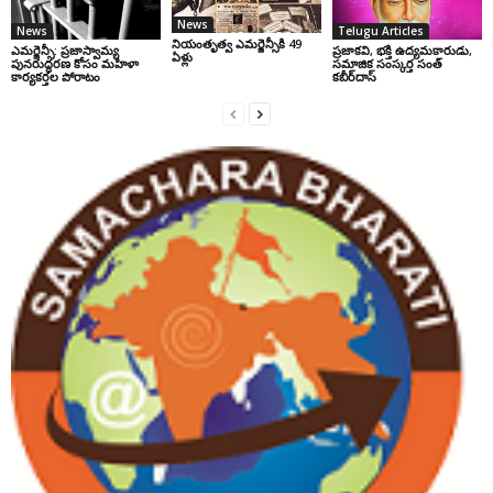
News
News
Telugu Articles
నియంతృత్వ ఎమర్జెన్సీకి 49
ఎమర్జెన్సీ: ప్రజాస్వామ్య
ప్రజాకవి, భక్తి ఉద్యమకారుడు,
ఏళ్లు
పునరుద్ధరణ కోసం మహిళా
సమాజిక సంస్కర్త సంత్‌
కార్యకర్తల పోరాటం
కబీర్‌దాస్‌