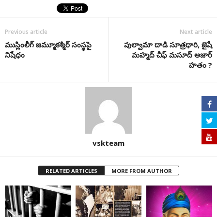
Previous article
Next article
ముస్లింలీగ్‌ జమ్మూకశ్మీర్‌ సంస్థపై
పుల్వామా దాడి సూత్రధారి, జైషే
నిషేధం
మహ్మద్ చీఫ్ మసూద్ అజార్‌
హతం ?
vskteam
RELATED ARTICLES
MORE FROM AUTHOR