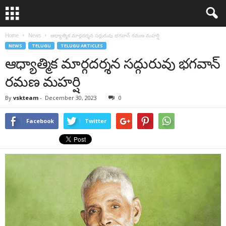
Home
News
ఆధ్యాత్మిక మార్గదర్శన సద్గురువు భగవాన్‌ రమణ మహర్షి
NEWS
TELUGU
TELUGU ARTICLES
ఆధ్యాత్మిక మార్గదర్శన సద్గురువు భగవాన్‌
రమణ మహర్షి
By
vskteam
-
December 30, 2023
0
Facebook
Twitter