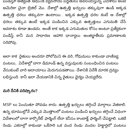
పండిస్తూ అత్యంత ఆధునిక వ్యవసాయ పద్దతులు అవలంబిస్తున్న విదేశాలు అంటే
అమెరికా చైనా బ్రెజిల్ మొ. దేశాల్లో ఉత్పత్తి ఖర్చులు తక్కువుగా ఉండి అక్కడ
ఉత్పత్తి ధరలు తక్కువగా ఉంటాయి.. ఇక్కడ ఉత్పత్తి ధరల కంటే ఆ దేశాల్లో
ధరలు తక్కువ ఉంటే ఇక్కడ పండించిన ఎక్కువ ఉత్పత్తులు ఎగుమతి చేసే
అవకాశం కూడా ఉండదు. అంతే కాక ఇక్కడ ఎగుమతుల కోసం అంటూ ప్రత్యేకంగా
పండిస్తే కానీ మన సాధారణ ఆహార ధాన్యాలు అంతర్జాతీయ ప్రమాణాలకు
సరిపోవు.
అలా కాక రైతులు అందరూ పోలోమని ఈ వరి, గోధుమలు కాకుండా వాణిజ్య
పంటలు, విదేశాల్లో బాగా డిమాండ్ ఉన్న వస్తువులకు సంబంధించిన పంటలు
వేసుకుంటే వారి ఆదాయాలు మెరుగుపడతాయి. దేశానికి విదేశీ మారక ద్రవ్యం
లభిస్తుంది. కానీ ఇలా వేయడానికి చిన్న రైతులు ధైర్యం చెయ్యలేరు.
మరి దీనికి పరిష్కారం?
MSP లు పెంచుతూ పోవడం కాదు. ఉత్పత్తి ఖర్చులు తగ్గించే మార్గాలు వెతకాలి.
ఉన్న భూముల్లోనే ఎక్కువ మొత్తాలలో పంటలు పండించి ఖర్చులు తగ్గించే విధంగా
విదేశాలలో లాగా కార్పొరేట్ ఫార్మింగ్ లేదా కనీసం కాంటాక్ట్ ఫార్మింగ్ చేపట్టాలి. ఒకటి
రెండు ఎకరాల్లో కాకుండా ఒకేసారి ఒక వంద రెండు వందల హెక్టార్లలో పంటలు