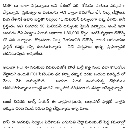
MSP లు బాగా వస్తున్నాయి అని దేశంలో వరి, గోధుమ పంటలు ఎక్కువగా
వేస్తున్నారు. ప్రభుత్వం ఆ పంటలను FCI ద్వారా కొనుగోలు చేసి నిల్వ చేస్తోంది.
మన దేశానికి ఆహార బధ్రతా నిల్వలు 41 మిలియన్ టన్నులుగా లెక్క వేశారు. కానీ
ప్రస్తుతం అవి సుమారు 90 మిలియన్ టన్నులకు పైబడి ఉన్నాయి. అంటే ఇలా
అవసరం లేని నిల్వలు విలువ అక్షరాలా 1,80,000 కోట్లు. ఊరికే వృధాగా గోడౌన్స్
లో పడి ఉన్నాయి. గోధుమలు నిల్వ చేయడానికి గోడౌన్స్ చాలక ఆరుబయట
ప్లాస్టిక్ కవర్లు కప్పి ఉంచుతున్నారు వీటి నిర్వహణ ఖర్చు ప్రభుత్వానికి
తడిసిమోపుడు అవుతోంది.
అయినా FCI ఈ సరుకులు వదిలించుకోక పోతే మళ్లీ కొత్త పంట ఎలా కొనుగోలు
చేస్తారు? అందుకే FCI సేకరించిన ధర కన్నా తక్కువ ధరకు బయట మార్కెట్ లో
వేలం వేసి అమ్ముతోంది. బయట నిలవ ఉంచుతున్న గోధుమలు
తడిసిపోతున్నాయి కాబట్టి వాటిని ఆల్కహాల్ పరిశ్రమల కు చవగ్గా అమ్మేస్తున్నాది.
అంటే చివరకు టాక్స్ పేయర్ ఈ వ్యాపారస్తులకు, అల్కహాల్ ఫ్యాక్టరీ వాళ్లకు
తక్కువ ధరకు ముడి సరుకు సప్లై చేస్తున్నాడు అన్న మాట.
పోనీ ఈ అదనపు నిల్వలు విదేశాలకు ఎగుమతి చేద్దామనుకుంటే పెద్ద కమతాల్లో