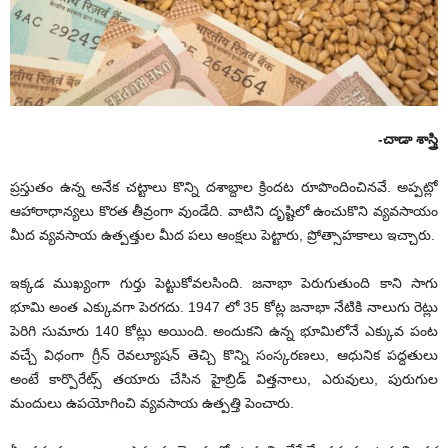
-చాడా శాస్త్రి
ప్రస్తుతం ఉన్న అనేక చట్టాలు కొన్ని దశాబ్దాల క్రిందట రూపొందించిన‌వే. అప్పట్లో
ఆహారాధాన్యలు కొరత తీవ్రంగా వుండేది. వాటిని దృష్టిలో ఉంచుకొని వ్యవసాయం
మీద వ్యవసాయ ఉత్పత్తుల మీద పలు ఆంక్షలు పెట్టారు, ప్రోత్సాహకాలు ఇచ్చారు.
ఇక్కడ ముఖ్యంగా గుర్తు పెట్టుకోవలసింది. జనాభా పెరుగుతుంది కాని సాగు
భూమి అంత ఎక్కువగా పెరగదు. 1947 లో 35 కోట్ల జనాభా నేటికి నాలుగు రెట్లు
పెరిగి సుమారు 140 కోట్లు అయింది. అందుకని ఉన్న భూమిలోనే ఎక్కువ పంట
వచ్చే విధంగా గ్రీన్ రెవల్యూషన్ తెచ్చి కొన్ని సంస్కరణలు, ఆధునిక పద్దతులు
అంటే కార్పొరేట్స్ తయారు చేసిన హైబ్రిడ్ విత్తనాలు, ఎరువులు, పురుగుల
మందులు ఉప‌యోగించి వ్యవసాయ ఉత్పత్తి పెంచారు.