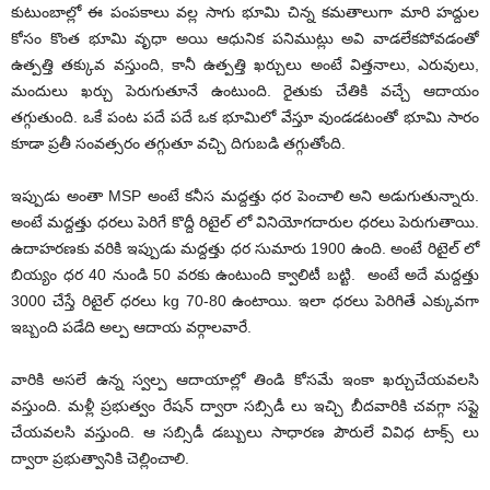
కుటుంబాల్లో ఈ పంపకాలు వల్ల సాగు భూమి చిన్న కమతాలుగా మారి హద్దుల
కోసం కొంత భూమి వృధా అయి ఆధునిక పనిముట్లు అవి వాడలేకపోవడంతో
ఉత్పత్తి తక్కువ వస్తుంది, కానీ ఉత్పత్తి ఖర్చులు అంటే విత్తనాలు, ఎరువులు,
మందులు ఖర్చు పెరుగుతూనే ఉంటుంది. రైతుకు చేతికి వచ్చే ఆదాయం
తగ్గుతుంది. ఒకే పంట పదే పదే ఒక భూమిలో వేస్తూ వుండడటంతో భూమి సారం
కూడా ప్ర‌తీ సంవ‌త్స‌రం తగ్గుతూ వచ్చి దిగుబడి తగ్గుతోంది.
ఇప్పుడు అంతా MSP అంటే కనీస మద్దత్తు ధర పెంచాలి అని అడుగుతున్నారు.
అంటే మద్దత్తు ధరలు పెరిగే కొద్దీ రిటైల్ లో వినియోగదారుల ధరలు పెరుగుతాయి.
ఉదాహరణకు వరికి ఇప్పుడు మద్దత్తు ధర సుమారు 1900 ఉంది. అంటే రిటైల్ లో
బియ్యం ధర 40 నుండి 50 వరకు ఉంటుంది క్వాలిటీ బట్టి. అంటే అదే మద్దత్తు
3000 చేస్తే రిటైల్ ధరలు kg 70-80 ఉంటాయి. ఇలా ధరలు పెరిగితే ఎక్కువగా
ఇబ్బంది పడేది అల్ప ఆదాయ వర్గాలవారే.
వారికి అసలే ఉన్న స్వల్ప ఆదాయాల్లో తిండి కోసమే ఇంకా ఖర్చుచేయవలసి
వస్తుంది. మళ్లీ ప్రభుత్వం రేషన్ ద్వారా సబ్సిడీ లు ఇచ్చి బీదవారికి చవగ్గా సప్లై
చేయవలసి వస్తుంది. ఆ సబ్సిడీ డబ్బులు సాధారణ పౌరులే వివిధ టాక్స్ లు
ద్వారా ప్రభుత్వానికి చెల్లించాలి.