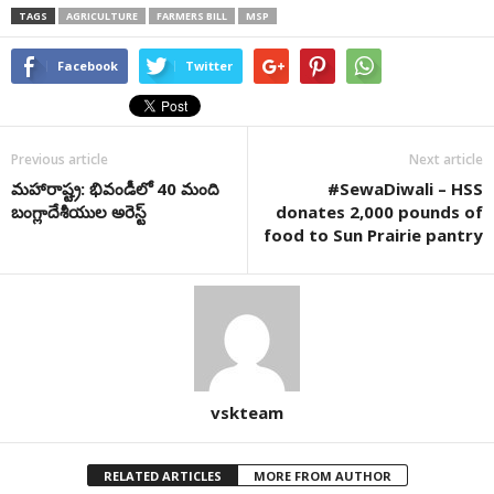
TAGS
AGRICULTURE
FARMERS BILL
MSP
Facebook
Twitter
Previous article
Next article
మ‌హారాష్ట్ర‌: భివండీలో 40 మంది
#SewaDiwali – HSS
బంగ్లాదేశీయుల అరెస్ట్
donates 2,000 pounds of
food to Sun Prairie pantry
vskteam
RELATED ARTICLES
MORE FROM AUTHOR