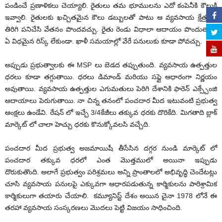
పండించే ప్రణాళికలు చెయ్యాలి. రైతులు తమ భూములను ఎదో కంపెనీకి కౌలుకి
ఇవ్వాలి. రైతులకు ఖచ్చితమైన కౌలు డబ్బులతో పాటు ఆ వ్యవసాయ క్షేత్రంలో
తిరిగి పనిచేసి వేతనం పొందవచ్చు. రైతు రెండు విధాలా ఆదాయం పొందుతాడు
ఏ విధమైన రిస్క్ లేకుండా. ఖాళీ సమయాల్లో వేరే పనులుకు కూడా పోవచ్చు.
అప్పుడు ప్రభుత్వాలకు ఈ MSP లు బెడద తప్పుతుంది. వ్యవసాయ ఉత్పత్తుల
ధరలు కూడా తగ్గుతాయి. ధరలు డిమాండ్ మరియు సప్లై ఆధారంగా నిర్ణయం
అవుతాయి. వ్యవసాయ ఉత్పత్తుల ఎగుమతులు పెరిగి దేశానికి ఫారెన్ ఎక్స్చేంజి
ఆదాయాలు పెరుగుతాయి. నా చిన్న తనంలో పంచదార మీద ఇటువంటి ప్రభుత్వ
ఆంక్షలు ఉండేవి. రేషన్ లో ఇచ్చే 3/4కేజీలు తక్కువ ధరకు దొరికేది. మిగతాది బ్లాక్
మార్కెట్ లో చాలా హెచ్చు ధరకు కొనుక్కోవలసి వచ్చేది.
పంచదార మీద ప్రభుత్వ అజమాయిషీ తీసేసిన దగ్గర నుండి మార్కెట్ లో
పంచదార తక్కువ ధరలో ఎంత మొత్తములో అయినా ఇప్పుడు
దొరుకుతొంది. అలాగే ప్రభుత్వం పరిశ్రమలు అన్ని ప్రాంతాలలో అభివృద్ధి చెందేటట్లు
చూసి వ్యవసాయ పనులపై ఎక్కువగా ఆధారపడుతున్న కార్మికులను పారిశ్రామిక
కార్మికులుగా తయారు చేయాలి. కమ్యూనిస్ట్ దేశం అయిన చైనా 1978 లోనే ఈ
తరహా వ్యవసాయ సంస్కరణలు మొదలు పెట్టి విజయం సాధించింది.