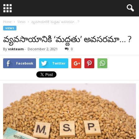
Home
Views
వ్య‌వ‌సాయానికి ‘మద్దతు’ అవసరమా… ?
VIEWS
వ్య‌వ‌సాయానికి ‘మద్దతు’ అవసరమా… ?
By
vskteam
-
December 2, 2021
0
Facebook
Twitter