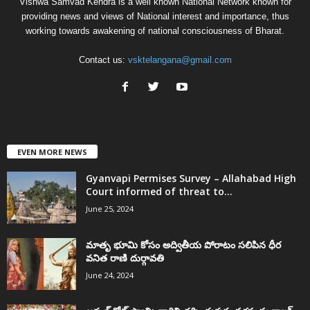
Vishwa Samvad Kendra is a well known National Network known for
providing news and views of National interest and importance, thus
working towards awakening of national consciousness of Bharat.
Contact us:
vsktelangana@gmail.com
EVEN MORE NEWS
Gyanvapi Permises Survey – Allahabad High
Court informed of threat to...
June 25, 2024
మాతృ భూమి కోసం అద్వితీయ పోరాటం సలిపిన ధీర
వనిత రాణి దుర్గావతి
June 24, 2024