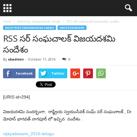
Home
Rashtriya Swayamsevak Sangh
RSS సర్ సంఘచాలక్ విజయదశమి సందేశం
RASHTRIYA SWAYAMSEVAK SANGH
UNCATEGORIZED
RSS సర్ సంఘచాలక్ విజయదశమి
సందేశం
By
sbadmin
-
October 11, 2016
0
Facebook
Twitter
[URIS id=294]
విజయదశమి సందర్భంగా, రాష్ట్రీయ స్వయంసేవక్ సంఘ్ సర్ సంఘచాలక్ , Dr.
మోహన్ భాగవత్ నాగపూర్ లో ఇచ్చిన సందేశం .
vijayadasami_2016-telugu