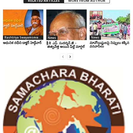
RELATED ARTICLES
MORE FROM AUTHOR
Rashtriya Swayamsevak Sangh
News
News
ఆధునిక దధీచి డాక్టర్‌ హెడ్గేవార్‌
మావోయిస్టులపై నిప్పులు కక్కిన
శ్రీ కె. ఎస్. సుదర్శన్ జీ –
వనవాసీలు
తత్వవేత్త అయిన ఫీల్డ్ మార్షల్