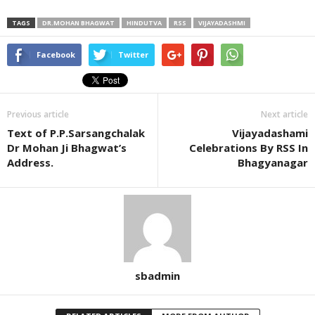
TAGS
DR.MOHAN BHAGWAT
HINDUTVA
RSS
VIJAYADASHMI
Facebook
Twitter
Previous article
Next article
Text of P.P.Sarsangchalak
Vijayadashami
Dr Mohan Ji Bhagwat’s
Celebrations By RSS In
Address.
Bhagyanagar
sbadmin