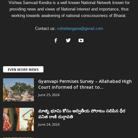
Vishwa Samvad Kendra is a well known National Network known for
providing news and views of National interest and importance, thus
working towards awakening of national consciousness of Bharat.
Contact us:
vsktelangana@gmail.com
EVEN MORE NEWS
Gyanvapi Permises Survey – Allahabad High
Court informed of threat to...
June 25, 2024
మాతృ భూమి కోసం అద్వితీయ పోరాటం సలిపిన ధీర
వనిత రాణి దుర్గావతి
June 24, 2024