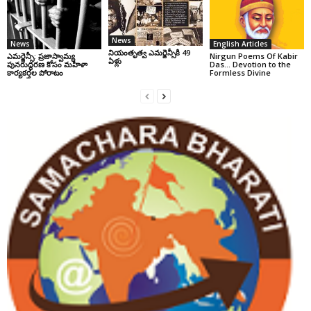
News
News
English Articles
నియంతృత్వ ఎమర్జెన్సీకి 49
ఎమర్జెన్సీ: ప్రజాస్వామ్య
Nirgun Poems Of Kabir
ఏళ్లు
పునరుద్ధరణ కోసం మహిళా
Das… Devotion to the
కార్యకర్తల పోరాటం
Formless Divine