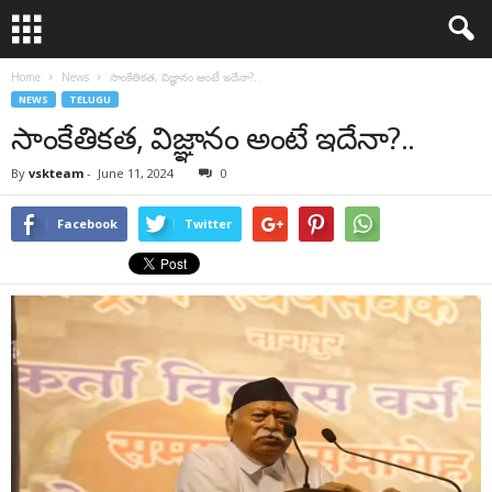
Home
News
సాంకేతికత, విజ్ఞానం అంటే ఇదేనా?..
NEWS
TELUGU
సాంకేతికత, విజ్ఞానం అంటే ఇదేనా?..
By
vskteam
-
June 11, 2024
0
Facebook
Twitter