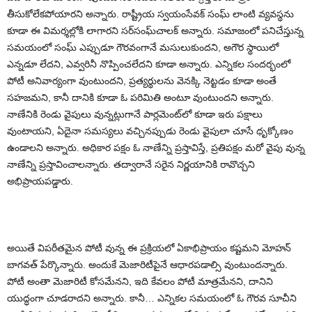
తీసుకోలేకపోయారని అన్నారు. రాష్ట్రీయ స్వయంసేవక్‌ సంఘ్ లాంటి వ్యవస్థను
కూడా ఈ విమర్శల్లోకి లాగారని సర్‌సంఘ్‌చాలక్ అన్నారు. సమాజంలో పనిచేస్తున్న
సమయంలో సంఘ్ ఎప్పుడూ గౌరవంగానే మసులుకుందని, అగౌర స్థాయిలో
ఎన్నడూ లేదని, ఎవ్వరినీ నొప్పించలేదని కూడా అన్నారు. ఎన్నికల సందర్భంలో
పోటీ అనివార్యంగా వుంటుందని, ప్రత్యర్థులను వెనక్కి నెట్టడం కూడా అంతే
సహజమని, కానీ దానికి కూడా ఓ పరిమితి అంటూ వుంటుందని అన్నారు.
నాణేనికి రెండు వైపులు వున్నట్లుగానే పార్లమెంట్‌లో కూడా ఇరు పక్షాలు
వుంటాయని, ఏదైనా సమస్యలు వచ్చినప్పుడు రెండు వైపులా చూసే ధృక్కోణం
ఉండాలని అన్నారు. అధికార పక్షం ఓ నాణేన్ని ప్రస్తావిస్తే, ప్రతిపక్షం మరో వైపు వున్న
నాణేన్ని ప్రస్తావించాలన్నారు. తద్వారానే సరైన నిర్ణయానికి రావొచ్చని
అభిప్రాయపడ్డారు.
అయితే విపరీతమైన పోటీ వున్న ఈ ప్రక్రియలో ఏకాభిప్రాయం కష్టమని మోహన్
బాగవత్ పేర్కొన్నారు. అందుకే మెజారిటీపైనే ఆధారపడాల్సి వుంటుందన్నారు.
పోటీ అంతా మెజారిటీ కోసమేనని, ఇది కేవలం పోటీ మాత్రమేనని, దానిని
యుద్ధంగా చూడరాదని అన్నారు. కానీ… ఎన్నికల సమయంలో ఓ గౌరవ సూచీని