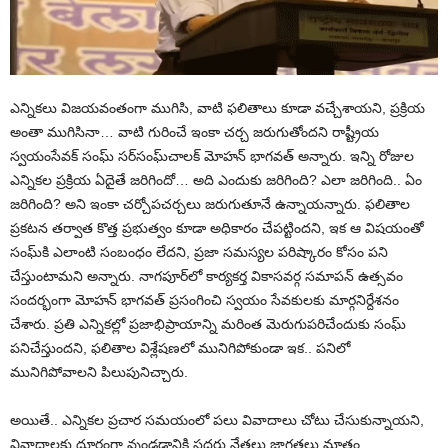
ఎన్నికలు విజయవంతంగా ముగిసి, వాటి ఫలితాలు కూడా వచ్చేశాయని, ప్రక్రియ
అంతా ముగిసినా… వాటి గురించే ఇంకా చర్చ జరుగుతోందని రాష్ట్రీయ
స్వయంసేవక్‌‌ సంఘ్ సర్‌సంఘ్‌చాలక్‌ మోహన్‌ భాగవత్‌ అన్నారు. ఇన్ని రోజుల
ఎన్నికల ప్రక్రియ ఏదైతే జరిగిందో… అది ఎందుకు జరిగింది? ఎలా జరిగింది.. ఏం
జరిగింది? అని ఇంకా చర్చోపచర్చలు జరుగుతూనే ఉన్నాయన్నారు. ఫలితాల
ప్రకటన తర్వాత కొత్త ప్రభుత్వం కూడా అధికారం చేపట్టిందని, ఇక ఆ విషయంతో
సంఘ్‌కి ఎలాంటి సంబంధం లేదని, ప్రజా సమస్యల పరిష్కారం కోసం పని
చేస్తుంటామని అన్నారు. నాగపూర్‌లో కార్యకర్త వికాసవర్గ సమాపన్ ఉత్సవం
సందర్భంగా మోహన్ భాగవత్ ప్రసంగించి స్వయం సేవకులకు మార్గనిర్దేశనం
చేశారు. ప్రతి ఎన్నికల్లో ప్రజాభిప్రాయాన్ని మరింత మెరుగుపరిచేందుకు సంఘ్
పనిచేస్తుందని, ఫలితాల విశ్లేషణలో మునిగిపోకుండా ఇక.. పనిలో
మునిగిపోవాలని పిలుపునిచ్చారు.
అయితే.. ఎన్నికల ప్రచార సమయంలో పలు వివాదాలు చోటు చేసుకున్నాయని,
వివాదాలకు దూరంగా వుండడానికి సదరు నేతలు జాగ్రత్తలు మాత్రం