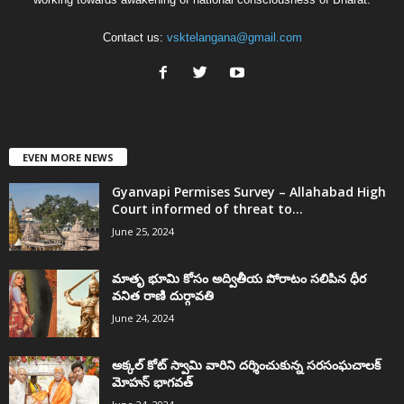
Contact us:
vsktelangana@gmail.com
EVEN MORE NEWS
Gyanvapi Permises Survey – Allahabad High
Court informed of threat to...
June 25, 2024
మాతృ భూమి కోసం అద్వితీయ పోరాటం సలిపిన ధీర
వనిత రాణి దుర్గావతి
June 24, 2024
అక్కల్‌ కోట్‌ స్వామి వారిని దర్శించుకున్న సరసంఘచాలక్
మోహన్ భాగవత్