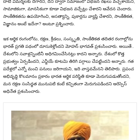
దాటి విమర్శలకు దిగారని, దీని ద్వారా సమాజంలో విభజన రేఖలు వచ్చేశాయని,
సామాజికంగా, మానసికంగా కూడా విభజన వచ్చేట్లు చేశారని ఆవేదన చెందారు.
సాంకేతికతను ఉపయోగించి, అసత్యాన్ని, పుకార్లను వ్యాప్తి చేశారని, సాంకేతికత,
విజ్ఞానం అంటే ఇదేనా? అంటూ ప్రశ్నించారు.
ఇక ఆర్థిక రంగంలోను, రక్షణ, క్రీడలు, సంస్కృతి, సాంకేతికత తదితర రంగాల్లోను
భారత్‌ ప్రగతి పథంలో దూసుకెళ్తోందని మోహన్‌ భాగవత్‌ ప్రశంసించారు. అయితే..
దేశంలోని సవాళ్లన్నింటినీ అధిగమించేసినట్లు కాదని అన్నారు. దేశంలో కొత్త
ప్రభుత్వం ఏర్పడిందని, ఎన్డీయే కూటమి తిరిగి పగ్గాలు చేపట్టిందని అన్నారు. గత
పదేళ్లలో ఎన్నో మంచి పనులు జరిగాయని, ఇది వాస్తవమేనని తెలిపారు. ప్రపంచ
అభివృద్ధి కొలమానం ప్రకారం భారత ఆర్థిక పరిస్థితి కూడా మెరుగుపడుతోందని,
మన రక్షణ సంసిద్ధత మునుపటి కంటే కచ్చితంగా మెరుగుపడిందని ఆరెస్సెస్
అధినేత ప్రశంసించారు.