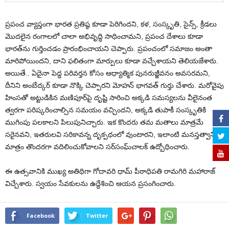
ప్రపంచ వ్యాప్తంగా భారత ప్రతిష్ఠ కూడా పెరిగిందని, కళ, సంస్కృతి, సైన్స్‌, క్రీడలు
మొదలైన రంగాలలో చాలా అభివృద్ధి సాధించామని, ప్రపంచ దేశాలు కూడా
భారత్‌ను గుర్తించడం ప్రారంభించాయని చెప్పారు. ప్రపంచంలో సమాజం అంతా
మారిపోయిందని, దాని ఫలితంగా మార్పులు కూడా వచ్చేశాయని తెలియజేశారు.
అయితే.. ఏదైనా పెద్ద పరివర్తన కోసం ఆధ్యాత్మిక పునరుజ్జీవనం అవసరమని,
దీనిని అంబేద్కర్‌ కూడా నొక్కి చెప్పారని మోహన్ భాగవత్ గుర్తు చేశారు. మరోవైపు
హింసతో అట్టుడికిన మణిపూర్‌‌పై దృష్టి సారించి అక్కడి సమస్యలను వీలైనంత
త్వరగా పరిష్కరించాల్సిన సమయం వచ్చిందని, అక్కడి తుపాకీ సంస్కృతికి
ముగింపు పలకాలని పిలుపునిచ్చారు. ఇక కొందరు తమ మతాలు మాత్రమే
సరైనవని, ఇతరులవి సరికావన్న దృక్పథంలో వుంటారని, ఇలాంటి మనస్తత్వాన్ని
మాత్రం తొందరగా వదిలించుకోవాలని సర్‌సంఘ్‌చాలక్ ఉద్బోధించారు.
ఈ ఉత్సవానికి ముఖ్య అతిథిగా గోదావరి ధామ్‌ పీఠాధిపతి రామగిరి మహారాజ్‌
విచ్చేశారు. స్వయం సేవకులను ఉద్దేశించి ఆయన ప్రసంగించారు.
Facebook
Twitter