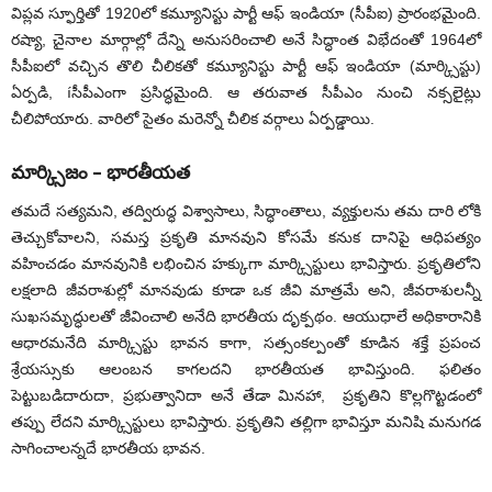
విప్లవ స్ఫూర్తితో 1920లో కమ్యూనిస్టు పార్టీ ఆఫ్‌ ఇండియా (సీపీఐ) ప్రారంభమైంది.
రష్యా, చైనాల మార్గాల్లో దేన్ని అనుసరించాలి అనే సిద్ధాంత విభేదంతో 1964లో
సీపీఐలో వచ్చిన తొలి చీలికతో కమ్యూనిస్టు పార్టీ ఆఫ్‌ ఇండియా (మార్క్సిస్టు)
ఏర్పడి, íసీపీఎంగా ప్రసిద్ధమైంది. ఆ తరువాత సీపీఎం నుంచి నక్సలైట్లు
చీలిపోయారు. వారిలో సైతం మరెన్నో చీలిక వర్గాలు ఏర్పడ్డాయి.
మార్క్సిజం – భారతీయత
తమదే సత్యమని, తద్విరుద్ధ విశ్వాసాలు, సిద్ధాంతాలు, వ్యక్తులను తమ దారి లోకి
తెచ్చుకోవాలని, సమస్త ప్రకృతి మానవుని కోసమే కనుక దానిపై ఆధిపత్యం
వహించడం మానవునికి లభించిన హక్కుగా మార్క్సిస్టులు భావిస్తారు. ప్రకృతిలోని
లక్షలాది జీవరాశుల్లో మానవుడు కూడా ఒక జీవి మాత్రమే అని, జీవరాశులన్నీ
సుఖసమృద్ధులతో జీవించాలి అనేది భారతీయ దృక్పథం. ఆయుధాలే అధికారానికి
ఆధారమనేది మార్క్సిస్టు భావన కాగా, సత్సంకల్పంతో కూడిన శక్తే ప్రపంచ
శ్రేయస్సుకు ఆలంబన కాగలదని భారతీయత భావిస్తుంది. ఫలితం
పెట్టుబడిదారుదా, ప్రభుత్వానిదా అనే తేడా మినహా, ప్రకృతిని కొల్లగొట్టడంలో
తప్పు లేదని మార్క్సిస్టులు భావిస్తారు. ప్రకృతిని తల్లిగా భావిస్తూ మనిషి మనుగడ
సాగించాలన్నదే భారతీయ భావన.