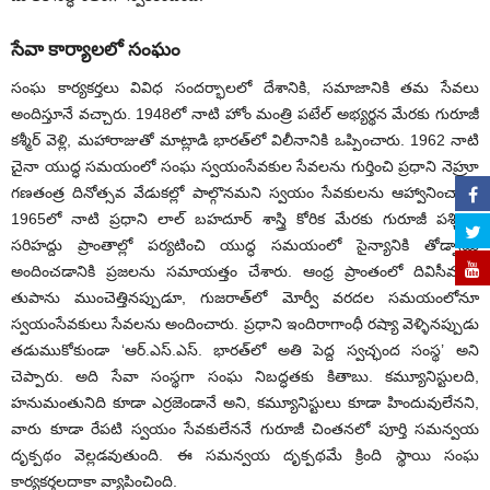
సేవా కార్యాలలో సంఘం
సంఘ కార్యకర్తలు వివిధ సందర్భాలలో దేశానికి, సమాజానికి తమ సేవలు
అందిస్తూనే వచ్చారు. 1948లో నాటి హోం మంత్రి పటేల్‌ అభ్యర్థన మేరకు గురూజీ
కశ్మీర్‌ వెళ్లి, మహారాజుతో మాట్లాడి భారత్‌లో విలీనానికి ఒప్పించారు. 1962 నాటి
చైనా యుద్ధ సమయంలో సంఘ స్వయంసేవకుల సేవలను గుర్తించి ప్రధాని నెహ్రూ
గణతంత్ర దినోత్సవ వేడుకల్లో పాల్గొనమని స్వయం సేవకులను ఆహ్వానించారు.
1965లో నాటి ప్రధాని లాల్‌ బహదూర్‌ శాస్త్రి కోరిక మేరకు గురూజీ పశ్చిమ
సరిహద్దు ప్రాంతాల్లో పర్యటించి యుద్ధ సమయంలో సైన్యానికి తోడ్పాటు
అందించడానికి ప్రజలను సమాయత్తం చేశారు. ఆంధ్ర ప్రాంతంలో దివిసీమను
తుపాను ముంచెత్తినప్పుడూ, గుజరాత్‌లో మోర్వీ వరదల సమయంలోనూ
స్వయంసేవకులు సేవలను అందించారు. ప్రధాని ఇందిరాగాంధీ రష్యా వెళ్ళినప్పుడు
తడుముకోకుండా ‘ఆర్‌.ఎస్‌.ఎస్‌. భారత్‌లో అతి పెద్ద స్వచ్ఛంద సంస్థ’ అని
చెప్పారు. అది సేవా సంస్థగా సంఘ నిబద్ధతకు కితాబు. కమ్యూనిస్టులది,
హనుమంతునిది కూడా ఎర్రజెండానే అని, కమ్యూనిస్టులు కూడా హిందువులేనని,
వారు కూడా రేపటి స్వయం సేవకులేననే గురూజీ చింతనలో పూర్తి సమన్వయ
దృక్పథం వెల్లడవుతుంది. ఈ సమన్వయ దృక్పథమే క్రింది స్థాయి సంఘ
కార్యకర్తలదాకా వ్యాపించింది.