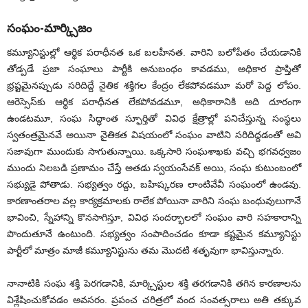
సంఘం-మార్క్సిజం
కమ్యూనిస్టుల్లో ఆర్థిక పరాధీనత ఒక బలహీనత. వారిని బలోపేతం చేయడానికి
తోడ్పడే ప్రజా సంఘాలు పార్టీకి అనుబంధం కావడము, అధికార ప్రాప్తితో
భ్రష్టమైనప్పుడు సరిదిద్దే నైతిక శక్తిగల కేంద్రం లేకపోవడమూ మరో పెద్ద లోపం.
ఆరెస్సెస్‌కు ఆర్థిక పరాధీనత లేకపోవడమూ, అధికారానికి అది దూరంగా
ఉండటమూ, సంఘ సిద్ధాంత స్ఫూర్తితో వివిధ క్షేత్రాల్లో పనిచేస్తున్న సంస్థలు
స్వతంత్రమైనవే అయినా నైతికత విషయంలో సంఘం వాటిని సరిదిద్దడంతో అవి
సజావుగా ముందుకు సాగుతున్నాయి. ఒక్కసారి సంఘశాఖకు వచ్చి భగవధ్వజం
ముందు నిలబడి ప్రణామం చేస్తే అతడు స్వయంసేవక్‌ అయి, సంఘ కుటుంబంలో
సభ్యుడై పోతాడు. సభ్యత్వం రద్దు, బహిష్కరణ లాంటివేవీ సంఘంలో ఉండవు.
కారణాంతరాల వల్ల కార్యక్రమాలకు రాలేక పోయినా వారిని సంఘ బంధువులుగానే
భావించి, స్నేహాన్ని కొనసాగిస్తూ, వివిధ సందర్భాలలో సంఘం వారి సహకారాన్ని
పొందుతూనే ఉంటుంది. సభ్యత్వం సంపాదించడం కూడా కష్టమైన కమ్యూనిస్టు
పార్టీలో మాత్రం మాజీ కమ్యూనిస్టును తమ మొదటి శతృవుగా భావిస్తున్నారు.
నానాటికి సంఘ శక్తి పెరగడానికి, మార్క్సిస్టుల శక్తి తరగడానికి తగిన కారణాలను
విశ్లేషించుకోవడం అవసరం. ప్రపంచ చరిత్రలో వంద సంవత్సరాలు అతి తక్కువ