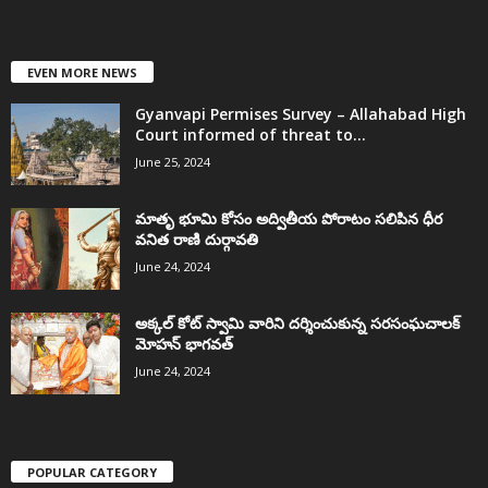
EVEN MORE NEWS
Gyanvapi Permises Survey – Allahabad High
Court informed of threat to...
June 25, 2024
మాతృ భూమి కోసం అద్వితీయ పోరాటం సలిపిన ధీర
వనిత రాణి దుర్గావతి
June 24, 2024
అక్కల్‌ కోట్‌ స్వామి వారిని దర్శించుకున్న సరసంఘచాలక్
మోహన్ భాగవత్
June 24, 2024
POPULAR CATEGORY