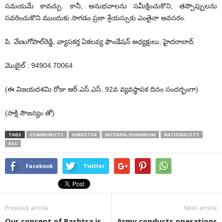
సమయమే కావచ్చు. కానీ, అనుభవాలను సమీక్షించుకొని, తప్పొప్పులను
సవరించుకొని ముందుకు సాగడం ప్రజా శ్రేయస్సుకు ఎంతైనా అవసరం.
పి. వేణుగోపాల్‌రెడ్డి, వ్యాసకర్త ఏకలవ్య ఫౌండేషన్‌ అధ్యక్షులు, హైదరాబాద్‌
మొబైల్‌ : 94904 70064
(ఈ విజయదశమి రోజు ఆర్‌.ఎస్‌.ఎస్‌. 92వ వ్యవస్థాపక దినం సందర్భంగా)
(సాక్షి సౌజన్యం తో)
TAGS
COMMUNISTS
HINDUTVA
INTEGRAL HUMANISM
NATIONALISTS
RSS
Facebook
Twitter
Previous article
Next article
Our concept of Rashtra is
Army conducts operations