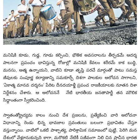
మనిషికి కూడు, గుడ్డ, గూడు కల్పించి, భౌతిక అవసరాలను తీర్చడమే ఆదర్శ
పాలనగా ప్రపంచం భావిస్తున్న రోజుల్లో మనిషికి కేవలం శరీరమే కాక బుద్ధి,
మనసు, ఆత్మ ఉన్నాయని, వాటిని కూడా తృప్తి పరచే మార్గంతో పాటు సమస్త
జీవులకు సంపూర్ణ కల్యాణాన్ని సమకూర్చే దిశగా పాలకుల ఆలోచన సాగాలని,
‘ఏకాత్మ మానవ దర్శనం’ పేరిట దీనదయాళ్జీ ప్రపంచ రాజకీయాలకు నూతన దిశా
నిర్దేశనం చేశారు. ఆ ఆలోచననే నేటి భారతీయ జనతాపార్టీ తన మౌలిక
సిద్ధాంతంగా స్వీకరించింది.
స్వాతంత్య్రోద్యమ కాలం నుంచి దేశ ప్రజలను, ప్రత్యేకించి వారి ఆలోచనా
విధానాన్ని రెండు భిన్న భావజాల స్రవంతులు బలంగా ప్రభావితం చేస్తూ
వస్తున్నాయి. వాటిలో ఒకటి పాశ్చాత్య, పారిశ్రామిక సమాజంలో పుట్టి, పెరిగి మన
దేశంలో వేళ్లూనుకున్నది కాగా, మరొకటి నేటికీ సజీవంగా నిలి చిన ప్రాచీన భారత