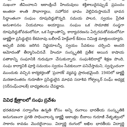
సుఖంగా జీవించాలని ఆకాంక్షించే హిందువులు శక్తిశాలురైనప్పుడే ప్రపంచం
అంతటా శాంతి సౌభాగ్యాలు, సహోదర భావం వెల్లివిరుస్తాయనే భావన
సిద్ధాంతంగా సంఘం రూపుదిద్దుకొన్నది. సమయ పాలన, స్వయం ప్రేరిత
అనుశాసనం నియమాలు అయ్యాయి. సంఘం ఒక సామాజిక సంస్థగా
రూపుదిద్దుకోవడంలోనూ, ఒక సిద్ధాంతాన్ని, కార్యాచరణను ఏర్పరచుకోవడంలోనూ
డాక్టర్జీగా ప్రసిద్ధులైన కేశవరావు బలీరావ్‌ హెడ్గేవార్‌ కేవలం నిమిత్త మాత్రులయ్యారు.
అప్పటి వరకు జరిగిన నిర్ణయాలన్నీ స్వయం సేవకులు చర్చించి అందరి
ఆమోదంతో తీర్మానించినవే. హిందూ సంస్కృతికి ప్రతీక అయిన కాషాయ
పతాకాన్ని సంఘానికి గురువుగా చేసుకున్నారు. సంఘశిబిరాల్లో శిక్షణ పొంది,
సంఘ కార్యానికి పూర్తి సమయం స్వయం సేవకులుగా పనిచేస్తామని, స్వచ్ఛందంగా
ముందుకు వచ్చిన కార్యకర్తలతో ‘ప్రచారక్‌’ వ్యవస్థ ప్రారంభమైంది. 1940లో డాక్టర్జీ
మరణానంతరం గురూజీగా ప్రసిద్ధులైన మాధవ సదాశివ గోళ్వల్కర్‌ సంఘ్‌ అధ్యక్ష
(సర్‌సంఘ్‌చాలక్‌) బాధ్యతలను చేపట్టారు.
వివిధ క్షేత్రాలలో సంఘ ప్రవేశం
భరతమాత సర్వాంగీణ ఉన్నతి కోసం అన్ని రంగాలు భారతీయ సంస్కృతికి
అనుగుణంగా ప్రగతి సాధించాలన్న డాక్టర్జీ ఆకాంక్షల బీజాలు గురూజీ నేతృత్వంలో
సాకారం కావడం మొదలైనాయి. విద్యార్థి రంగంలో అఖిల భారతీయ విద్యార్థి