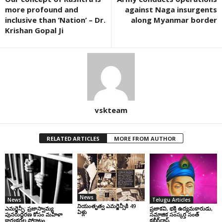
more profound and
against Naga insurgents
inclusive than ‘Nation’ – Dr.
along Myanmar border
Krishan Gopal Ji
vskteam
RELATED ARTICLES
MORE FROM AUTHOR
News
News
Telugu Articles
నియంతృత్వ ఎమర్జెన్సీకి 49
ఎమర్జెన్సీ: ప్రజాస్వామ్య
ప్రజాకవి, భక్తి ఉద్యమకారుడు,
ఏళ్లు
పునరుద్ధరణ కోసం మహిళా
సమాజిక సంస్కర్త సంత్‌
కార్యకర్తల పోరాటం
కబీర్‌దాస్‌