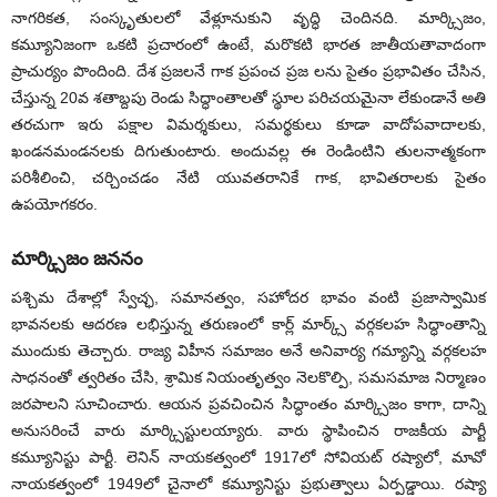
నాగరికత, సంస్కృతులలో వేళ్లూనుకుని వృద్ధి చెందినది. మార్క్సిజం,
కమ్యూనిజంగా ఒకటి ప్రచారంలో ఉంటే, మరొకటి భారత జాతీయతావాదంగా
ప్రాచుర్యం పొందింది. దేశ ప్రజలనే గాక ప్రపంచ ప్రజ లను సైతం ప్రభావితం చేసిన,
చేస్తున్న 20వ శతాబ్దపు రెండు సిద్ధాంతాలతో స్థూల పరిచయమైనా లేకుండానే అతి
తరచుగా ఇరు పక్షాల విమర్శకులు, సమర్థకులు కూడా వాదోపవాదాలకు,
ఖండనమండనలకు దిగుతుంటారు. అందువల్ల ఈ రెండింటిని తులనాత్మకంగా
పరిశీలించి, చర్చించడం నేటి యువతరానికే గాక, భావితరాలకు సైతం
ఉపయోగకరం.
మార్క్సిజం జననం
పశ్చిమ దేశాల్లో స్వేచ్ఛ, సమానత్వం, సహోదర భావం వంటి ప్రజాస్వామిక
భావనలకు ఆదరణ లభిస్తున్న తరుణంలో కార్ల్‌ మార్క్స్‌ వర్గకలహ సిద్ధాంతాన్ని
ముందుకు తెచ్చారు. రాజ్య విహీన సమాజం అనే అనివార్య గమ్యాన్ని వర్గకలహ
సాధనంతో త్వరితం చేసి, శ్రామిక నియంతృత్వం నెలకొల్పి, సమసమాజ నిర్మాణం
జరపాలని సూచించారు. ఆయన ప్రవచించిన సిద్ధాంతం మార్క్సిజం కాగా, దాన్ని
అనుసరించే వారు మార్క్సిస్టులయ్యారు. వారు స్థాపించిన రాజకీయ పార్టీ
కమ్యూనిస్టు పార్టీ. లెనిన్‌ నాయకత్వంలో 1917లో సోవియట్‌ రష్యాలో, మావో
నాయకత్వంలో 1949లో చైనాలో కమ్యూనిస్టు ప్రభుత్వాలు ఏర్పడ్డాయి. రష్యా