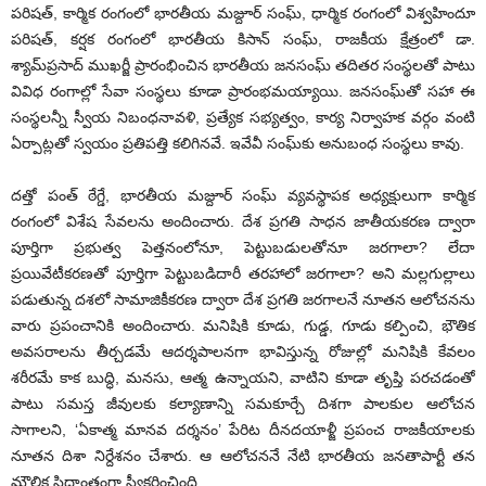
పరిషత్, కార్మిక రంగంలో భారతీయ మజ్దూర్‌ సంఘ్, ధార్మిక రంగంలో విశ్వహిందూ
పరిషత్, కర్షక రంగంలో భారతీయ కిసాన్‌ సంఘ్, రాజకీయ క్షేత్రంలో డా.
శ్యామ్‌ప్రసాద్‌ ముఖర్జీ ప్రారంభించిన భారతీయ జనసంఘ్‌ తదితర సంస్థలతో పాటు
వివిధ రంగాల్లో సేవా సంస్థలు కూడా ప్రారంభమయ్యాయి. జనసంఘ్‌తో సహా ఈ
సంస్థలన్నీ స్వీయ నిబంధనావళి, ప్రత్యేక సభ్యత్వం, కార్య నిర్వాహక వర్గం వంటి
ఏర్పాట్లతో స్వయం ప్రతిపత్తి కలిగినవే. ఇవేవీ సంఘ్‌కు అనుబంధ సంస్థలు కావు.
దత్తో పంత్‌ ఠేగ్డే, భారతీయ మజ్దూర్‌ సంఘ్‌ వ్యవస్థాపక అధ్యక్షులుగా కార్మిక
రంగంలో విశేష సేవలను అందించారు. దేశ ప్రగతి సాధన జాతీయకరణ ద్వారా
పూర్తిగా ప్రభుత్వ పెత్తనంలోనూ, పెట్టుబడులతోనూ జరగాలా? లేదా
ప్రయివేటీకరణతో పూర్తిగా పెట్టుబడిదారీ తరహాలో జరగాలా? అని మల్లగుల్లాలు
పడుతున్న దశలో సామాజికీకరణ ద్వారా దేశ ప్రగతి జరగాలనే నూతన ఆలోచనను
వారు ప్రపంచానికి అందించారు. మనిషికి కూడు, గుడ్డ, గూడు కల్పించి, భౌతిక
అవసరాలను తీర్చడమే ఆదర్శపాలనగా భావిస్తున్న రోజుల్లో మనిషికి కేవలం
శరీరమే కాక బుద్ధి, మనసు, ఆత్మ ఉన్నాయని, వాటిని కూడా తృప్తి పరచడంతో
పాటు సమస్త జీవులకు కల్యాణాన్ని సమకూర్చే దిశగా పాలకుల ఆలోచన
సాగాలని, ‘ఏకాత్మ మానవ దర్శనం’ పేరిట దీనదయాళ్జీ ప్రపంచ రాజకీయాలకు
నూతన దిశా నిర్దేశనం చేశారు. ఆ ఆలోచననే నేటి భారతీయ జనతాపార్టీ తన
మౌలిక సిద్ధాంతంగా స్వీకరించింది.