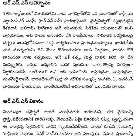
ఆర్‌.ఎస్‌.ఎస్‌ ఆవిర్భావం
1925 అక్టోబరులో విజయదశమి నాడు నాగపూర్‌లోని ఒక మైదానంలో రాష్ట్రీయ
స్వయంసేవక్‌ సంఘ్‌ (ఆర్‌.ఎస్‌.ఎస్‌) ప్రారంభమైంది. వైద్యవిద్యలో పట్టభద్రుడైన
కేశవరావ్‌ బలీరామ్ హెడ్గేవార్‌ అనే యువకుడు పిడికెడు యువకులతో కలసి
వ్యాయామం, ఆట పాటల అనంతరం దేశ రాజకీయాలు, సామాజిక పరిస్థితులపై
చర్చలు జరుపుకోవడంగా సంస్థ కార్యకలాపాలు ప్రారంభమయ్యాయి. భారతదేశం
మన మాతృభూమి దీని మేలు కోరేవారందరూ నాకు మిత్రులు, నాశనం కోరే
వారందరూ నాకు శతృవులు, అనే ఒకే శతృ, మిత్ర భావన కలిగి, ఈ దేశ
సంస్కృతిని, ఇక్కడ జన్మించిన మహా పురుషుల వారసత్వాన్ని సగర్వంగా
స్వీకరించడమే ‘జాతీయత’ అని అది భావించింది. ఆస్తికుడైనా, నాస్తికుడైనా,
మతమేదైనాసరే, భారతదేశంలో పుట్టి ఈ మౌలిక సత్యాన్ని అంగీకరించి, ఆచరించే
వారందరూ హిందువులు, భారతీయులేననే అవగాహనతో ముందుకు సాగింది.
ఆర్‌.ఎస్‌.ఎస్‌ వికాసం
హిందువుల అనైక్యతే భారత్‌ పరాధీనతకు కారణమని, గత వైభవాన్ని
ప్రాప్తింపజేయడానికి వారిని ఐక్యం చేయడమే ఏకైక మార్గమని నమ్మి, స్వచ్ఛందంగా
ఈ కార్యాన్ని స్వీకరించిన వారిని ‘స్వయంసేవక్‌’లని, వారితో కూడిన సంఘాన్ని
‘రాష్ట్రీయ స్వయం సేవక్‌ సంఘ్‌’(సంఘం) అని పిలుస్తారు. సమస్త ప్రాణులన్నీ