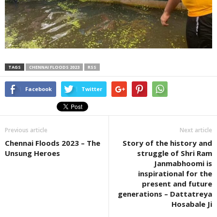
TAGS
CHENNAI FLOODS 2023
RSS
Facebook
Twitter
Previous article
Next article
Chennai Floods 2023 – The
Story of the history and
Unsung Heroes
struggle of Shri Ram
Janmabhoomi is
inspirational for the
present and future
generations – Dattatreya
Hosabale Ji