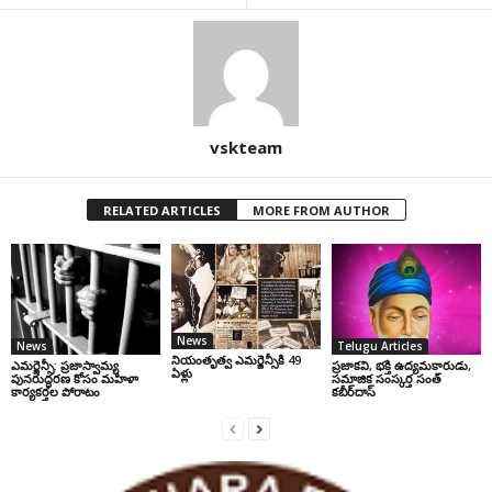
vskteam
RELATED ARTICLES
MORE FROM AUTHOR
News
News
Telugu Articles
నియంతృత్వ ఎమర్జెన్సీకి 49
ఎమర్జెన్సీ: ప్రజాస్వామ్య
ప్రజాకవి, భక్తి ఉద్యమకారుడు,
ఏళ్లు
పునరుద్ధరణ కోసం మహిళా
సమాజిక సంస్కర్త సంత్‌
కార్యకర్తల పోరాటం
కబీర్‌దాస్‌