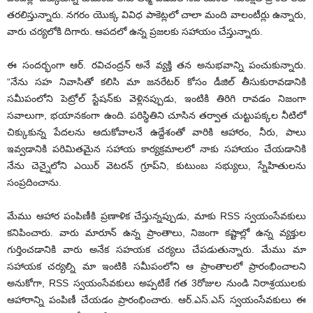
త‌ర‌లిస్తున్నారు. నగరం యొక్క వివిధ పాకెట్లలో చాలా మంది వాలంటీర్లు ఉన్నారు,
వారు చర్యలోకి దిగారు. ఆపదలో ఉన్న ప్రజలకు సహాయం చేస్తున్నారు.
ఈ సంద‌ర్భంగా ఆర్‌. ర‌విచంద్ర‌న్ అనే వ్య‌క్తి త‌న అనుభ‌వాన్ని పంచుకున్నారు.
“నేను సహ నివాసితో కలిసి మా జనరేటర్ కోసం డీజిల్ తీసుకురావడానికి
సమీపంలోని పెట్రోల్ స్టేషన్‌కు వెళ్లిన‌ప్పుడు, ఇంటికి తిరిగి రావడం నిజంగా
సవాలుగా, భయానకంగా ఉంది. పరిస్థితిని చూసిన తర్వాత చుట్టుపక్కల నీటిలో
చిక్కుకున్న పేదల‌ను ఆదుకోవాల‌నే ఉద్దేశంతో వారికి ఆహారం, నీరు, పాలు
ఇవ్వడానికి పరిమితమైన సహాయ కార్యక్రమాలలో నాకు సహాయం చేయడానికి
నేను చెన్నైలోని ఎయిర్ వెటరన్ గ్రూప్‌ని, కుటుంబ సభ్యులు, స్నేహితులను
సంప్రదించాను.
మేము ఆహార పంపిణీకి ప్ర‌ణాళిక చేస్తున్నప్పుడు, మాకు RSS స్వ‌యంసేవ‌కులు
కనిపించారు. వారు మారూన్ ఉన్న ప్రాంతాలు, నిజంగా కష్టాల్లో ఉన్న వ్యక్తుల
గుర్తించ‌డానికి వారు అనేక స‌హ‌య‌క చ‌ర్య‌లు చేప‌డుతున్నారు. మేము మా
స‌హాయ‌క చ‌ర్య‌ల్ని మా ఇంటికి సమీపంలోని ఆ ప్రాంతాలలో ప్రారంభించాల‌ని
అనుకోగా, RSS స్వ‌యంసేవ‌కులు అప్పటికే గ‌త 3రోజుల నుండి నిరాశ్రయులకు
ఆహారాన్ని పంపిణీ చేయడం ప్రారంభించారు. ఆర్‌.ఎస్‌.ఎస్ స్వ‌యంసేవ‌కులు ఈ