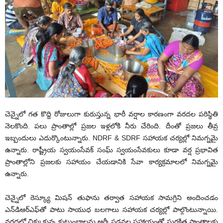
చెన్నైలో గ‌త కొద్ది రోజులుగా కురుస్తున్న భారీ వర్షాల కారణంగా వరదల పరిస్థితి
నెలకొంది. పలు ప్రాంతాల్లో ప్రజల ఇళ్లలోకి నీరు చేరింది. దీంతో ప్ర‌జ‌లు తీవ్ర
ఇబ్బందులు ఎదుర్కొంటున్నారు. NDRF & SDRF సహాయక చర్యల్లో నిమగ్నమై
ఉన్నారు. రాష్ట్రీయ స్వయంసేవక్ సంఘ్ స్వ‌యంసేవ‌కులు కూడా వ‌ర్ష ప్రభావిత
ప్రాంతాల్లోని ప్రజలకు సహాయం చేయడానికి సేవా కార్యక్రమాలలో నిమగ్నమై
ఉన్నారు.
చెన్నైలో రెస్క్యూ మిషన్ తుఫాను తర్వాత సహాయక సామగ్రిని అందించ‌డం
ఎన్‌డిఆర్‌ఎఫ్‌తో పాటు సాయుధ బలగాలు స‌హాయ‌క చ‌ర్య‌ల్లో పాల్గొంటున్నాయి.
వ‌ర‌ద‌ల్లో చిక్కుకున్న కుటుంబాల‌ను ఆర్మీ ప‌డ‌వ‌ల స‌హాయంతో సుర‌క్షిత ప్రాంతాల‌కు