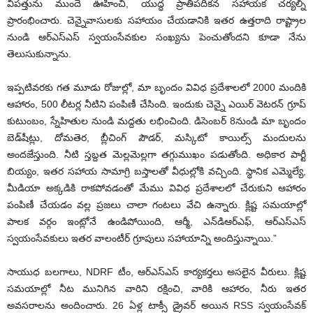
విపత్తును ముందే ఊహించి, యుద్ధ ప్రాతిపదికన స‌హాయ‌క చ‌ర్య‌ల్ని
ప్రారంభించారు. చెన్నైవాసులకు సహాయం చేయడానికి ఇతర ఉత్తరాది రాష్ట్రాల
నుండి ఆర్‌ఎస్‌ఎస్ స్వ‌యంసేవ‌కుల సంఖ్య‌ను పెంచుతోందని కూడా నేను
తెలుసుకున్నాను.
ఇప్పటివరకు గత మూడు రోజుల్లో, మా బృందం వివిధ ప్రదేశాలలో 2000 మందికి
ఆహారం, 500 లీటర్ల నీటిని పంపిణీ చేసింది. ఇందుకు చెన్నై ఎయిర్ వెటరన్ గ్రూప్
కుటుంబం, స్నేహితుల నుండి మద్దతు ల‌భించింది. డిసెంబర్ 8నుండి మా బృందం
బెడ్‌షీట్లు, దోమతెర, బ్లీచింగ్ పౌడర్, మస్కిటో కాయిల్స్ మందులను
అందజేస్తుంది. నీటి స్తబ్దత మెల్లమెల్లగా తగ్గుముఖం పడుతోంది. అధికార పార్టీ
బియ్యం, ఇతర సహాయ సామాగ్రి బస్తాలతో వీధుల్లోకి వచ్చింది. స్థానిక ఎమ్మెల్యే,
మీడియా అక్కడికి రాకపోవడంతో మేము వివిధ ప్రదేశాలలో చేరుకుని ఆహారం
పంపిణీ చేయ‌డం వ‌ల్ల ప్ర‌జ‌లు చాలా గంటలు వేచి ఉన్నారు. క్లిష్ట సమయాల్లో
పాలక వర్గం ఇంట్లోనే ఉండిపోయింది, ఆర్మీ, ఎన్‌డిఆర్‌ఎఫ్, ఆర్‌ఎస్‌ఎస్
స్వ‌యంసేవ‌కులు ఇతర వాలంటీర్ గ్రూపులు సహాయాన్ని అందిస్తున్నాయి.”
సాయుధ బలగాలు, NDRF టీం, ఆర్‌ఎస్‌ఎస్ కార్య‌క‌ర్త‌లు అసలైన వీరులు. క్లిష్ట
సమయాల్లో నీట మునిగిన వారిని రక్షించి, వారికి ఆహారం, నీరు ఇత‌ర
అవ‌స‌రాల‌ను అందించారు. 26 ఏళ్ల టాక్సీ డ్రైవర్ అయిన RSS స్వ‌యంసేవ‌క్