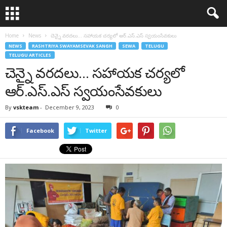
Home
News
చెన్నై వరదలు… స‌హాయ‌క చ‌ర్య‌లో ఆర్‌.ఎస్‌.ఎస్ స్వ‌యంసేవ‌కులు
NEWS
RASHTRIYA SWAYAMSEVAK SANGH
SEWA
TELUGU
TELUGU ARTICLES
చెన్నై వరదలు… స‌హాయ‌క చ‌ర్య‌లో
ఆర్‌.ఎస్‌.ఎస్ స్వ‌యంసేవ‌కులు
By
vskteam
-
December 9, 2023
0
Facebook
Twitter