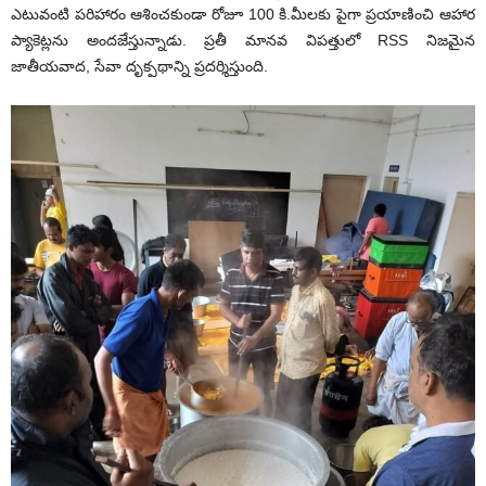
ఎటువంటి పరిహారం ఆశించకుండా రోజూ 100 కి.మీలకు పైగా ప్ర‌యాణించి ఆహార
ప్యాకెట్లను అంద‌జేస్తున్నాడు. ప్రతీ మానవ విపత్తులో RSS నిజమైన
జాతీయవాద, సేవా దృక్పథాన్ని ప్రదర్శిస్తుంది.