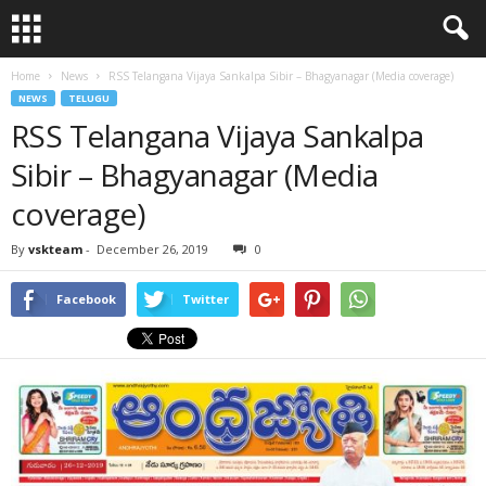
Home
News
RSS Telangana Vijaya Sankalpa Sibir – Bhagyanagar (Media coverage)
NEWS
TELUGU
RSS Telangana Vijaya Sankalpa
Sibir – Bhagyanagar (Media
coverage)
By
vskteam
-
December 26, 2019
0
Facebook
Twitter