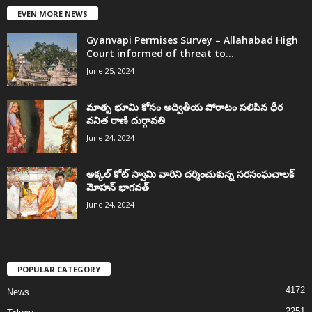
EVEN MORE NEWS
Gyanvapi Permises Survey – Allahabad High
Court informed of threat to...
June 25, 2024
మాతృ భూమి కోసం అద్వితీయ పోరాటం సలిపిన ధీర
వనిత రాణి దుర్గావతి
June 24, 2024
అక్కల్‌ కోట్‌ స్వామి వారిని దర్శించుకున్న సరసంఘచాలక్
మోహన్ భాగవత్
June 24, 2024
POPULAR CATEGORY
4172
News
2251