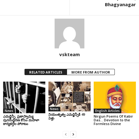
Bhagyanagar
vskteam
RELATED ARTICLES
MORE FROM AUTHOR
News
News
English Articles
నియంతృత్వ ఎమర్జెన్సీకి 49
ఎమర్జెన్సీ: ప్రజాస్వామ్య
Nirgun Poems Of Kabir
ఏళ్లు
పునరుద్ధరణ కోసం మహిళా
Das… Devotion to the
కార్యకర్తల పోరాటం
Formless Divine