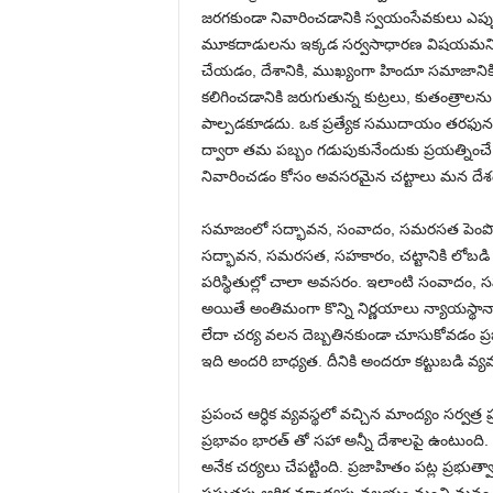
జరగకుండా నివారించడానికి స్వయంసేవకులు ఎప్ప
మూకదాడులను ఇక్కడ సర్వసాధారణ విషయమని, ఇక
చేయడం, దేశానికి, ముఖ్యంగా హిందూ సమాజానిక
కలిగించడానికి జరుగుతున్న కుట్రలు, కుతంత్రాలన
పాల్పడకూడదు. ఒక ప్రత్యేక సముదాయం తరఫున మా
ద్వారా తమ పబ్బం గడుపుకునేందుకు ప్రయత్నిం
నివారించడం కోసం అవసరమైన చట్టాలు మన దేశంల
సమాజంలో సద్భావన, సంవాదం, సమరసత పెంపొందిం
సద్భావన, సమరసత, సహకారం, చట్టానికి లోబడి
పరిస్థితుల్లో చాలా అవసరం. ఇలాంటి సంవాదం, సహ
అయితే అంతిమంగా కొన్ని నిర్ణయాలు న్యాయస్థా
లేదా చర్య వలన దెబ్బతినకుండా చూసుకోవడం ప్రజల
ఇది అందరి బాధ్యత. దీనికి అందరూ కట్టుబడి వ
ప్రపంచ ఆర్ధిక వ్యవస్థలో వచ్చిన మాంద్యం సర్వత
ప్రభావం భారత్ తో సహా అన్నీ దేశాలపై ఉంటుంది
అనేక చర్యలు చేపట్టింది. ప్రజాహితం పట్ల ప్రభుత్వా