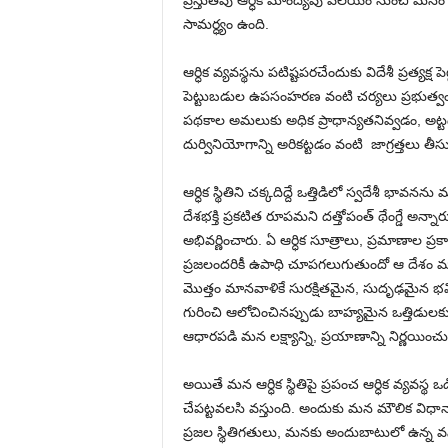
ప్రస్తుతపు ఆర్ధిక మాంద్యపు వలయం నుంచి మనం
సామర్ధ్యం ఉంది.
ఆర్ధిక వ్యవస్థను పటిష్టపరచేందుకు విదేశీ ప్రత్యక
పెట్టుబడుల ఉపసంహరణ వంటి చర్యలు ప్రభుత్వం 
పథకాల అమలుకు అధిక ప్రాధాన్యతనివ్వడం, అట్
దుర్వినియోగాన్ని అరికట్టడం వంటి జాగ్రత్తలు
ఆర్ధిక స్థితిని చక్కదిద్దే ఒత్తిడిలో స్వదేశీ భావన
దేశభక్తి ప్రకటిత రూపమని దత్తోపంత్ థేంగ్డే అన్న
అభివర్ణించారు. ఏ ఆర్ధిక సూత్రాలు, ప్రమాణాల ప
ప్రజలందరికీ ఉపాధి చూపగలుగుతుందో ఆ దేశం మా
మొత్తం మానవాళికే సురక్షితమైన, సుదృఢమైన భవిష
గురించి ఆలోచించినప్పుడు బాహ్యమైన ఒత్తిడులకు 
ఆధారపడి మన లక్ష్యాన్ని, ప్రయాణాన్ని నిర్ణయించు
అయితే మన ఆర్ధిక స్థితిపై ప్రపంచ ఆర్ధిక వ్యవస్థ 
చేపట్టవలసి వస్తుంది. అందుకు మన మౌలిక విధా
ప్రజల స్థితిగతులు, మనకు అందుబాటులో ఉన్న వన