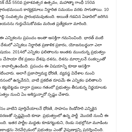
్ దేవ్ 550వ ప్రకాశవత్సర ఉత్సవం, మహాత్మా గాంధీ 150వ
ప్రారంభమయిన కార్యక్రమాలు నిర్ధారిత సమయం వరకు సాగుతాయి. 10
 శతాబ్ది సంవత్సరం ప్రారంభమవుతుంది. అయితే గడచిన ఏడాదిలో జరిగిన
నను గుర్తుచేసుకోవడం మరింత ప్రత్యేకంగా మారింది.
ఈ ఎన్నికలను ప్రపంచం అంతా ఆసక్తిగా గమనించింది. భారత్ వంటి
శంలో ఎన్నికలు నిర్ధారిత ప్రణాళిక ప్రకారం, యోజనబద్ధంగా ఎలా
ి విషయం. 2014లో ఎన్నికల ఫలితాలను అంతకు ముందున్న ప్రభుత్వం
ితం చేసాయా లేక ప్రజలు దేశపు దశను, దిశను మార్చాలనే సంకల్పంతో
రణ కావాల్సిఉండింది. ప్రపంచం ఈ విషయాన్ని కూడా ఆసక్తిగా
కటించారు. అలాగే ప్రజాస్వామ్య ధోరణి, వ్యవస్థ విదేశాల నుంచి
ానసంలో ఉన్నవేనని, వాటి ప్రకటిత రూపమే ఈ ఎన్నికల ఫలితాలని
కట్టబెట్టడం ద్వారా ప్రజలు గతంలో ప్రభుత్వం తీసుకున్న నిర్ణయాలకు
్వం నుంచి ఏం ఆశిస్తున్నారో స్పష్టం చేశారు.
ోసం వాటిని పూర్తిచేయాలనే ధోరణి, సాహసం రెండోసారి ఎన్నికైన
ణతో స్పష్టమైంది కూడా. ప్రభుత్వంలో ఉన్న పార్టీ మొదటి నుంచీ ఈ
పింది. ఇతర పార్టీల మద్దతు కూడగట్టుకుని, రెండు సభల్లోనూ మూడింట
షను నెరవేర్చడంలో ప్రభుత్వం ఎంతో నైపుణ్యాన్ని ప్రదర్శించింది.