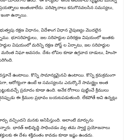
కా దూరంగానే ఉంది. ఈ కార్యంలో అనేక ఆటంకాలు సృష్టించి మనల్ని
 ప్రయత్నాలు అంతంకాలేదు. పరిష్కారాలు కనుగొనవలసిన సమస్యలు,
ఇంకా ఉన్నాయి.
ప్రభుత్వపు రక్షణ విధానం, విదేశాంగ విధాన నైపుణ్యం మొదలైన
్నాము. భూసరిహద్దులు, జల సరిహద్దుల పరిరక్షణ విషయంలో ఇంతకు
్దుల విషయంలో మరిన్ని రక్షణ పోస్ట్ ల ఏర్పాటు, జల సరిహద్దుల
ో, మరింత నిఘా అవసరం. దేశం లోపల కూడా ఉగ్రవాద దాడులు, హింసా
రిగింది.
వస్తూనే ఉంటాయి. కొన్ని సామాన్యమైనవి ఉంటాయి. కొన్ని క్రమక్రమంగా
ా, ఆరోగ్యంగా ఉంటే ఆ సమస్యలను ఎదుర్కొనే సామర్ధ్యం అంత
ుకువచ్చే ప్రమాదం కూడా ఉంది. అనేక రోగాలు పుట్టించే క్రిములు
్గినప్పుడు ఈ క్రిముల ప్రభావం బయటపడుతుంది. లేకపోతే అవి ఉన్నట్లు
పు వచ్చిందని మనకు అనిపిస్తుంది. అలాంటి మార్పును
నారు. భారత్ అభివృద్ధి సాధించడం వల్ల తమ స్వార్ధ ప్రయోజనాలు
్తులకు ఈ దేశం శక్తివంతం కావడం కూడా ఇష్టం ఉండదు.