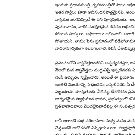
ఇందుకు ప్రధానమంత్రి, గృహామంత్రితో పాటు అధికార 
ఇతర పార్టీలు కూడా అభినందనపాత్రమైనవి. అయి
న్యాయం జరిగినప్పుడే ఈ పని పూర్తవుతుంది. అలా
పునరావాసం, వారికి సురక్షితమైన జీవనం లభించినప
పోయిన హక్కులు, అధికారాలు లభించాలి. అలాగ
పోతాయని, తాము పెను ప్రమాదంలో పడిపోతామన్న
సాదరాపూర్వకంగా కలవగలగాలి. కలిసి దేశాభివృద్ధ
ప్రపంచంలోని శాస్త్రవేత్తలందరిని ఆశ్చర్యపరస్తూ, అ
నెలలో మన శాస్త్రవేత్తలు చంద్రునిపై ఇప్పటివరకు ఏ
దింపి అద్భుతం సృష్టించారు. అయితే ఈ ప్రయోగం
ఇంతటి విజయాన్ని సాధించడం ఇప్పటివరకు ఏ దేశానిక
పట్టుదలను చూపుతుంది. వీటివల్ల దేశగౌరవం ప్ర
జాగృతమైన స్వాభిమాన భావన, ప్రభుత్వంలో కనిపిం
ప్రతిభాపాటవాలు మొదలైనవాటివల్ల ఈ సంవత్సరం 
కానీ ఇలాంటి శుభ పరిణామాల మధ్య మనం మన బాధ
చేస్తుందనే ఆలోచనతో నిష్క్రియులుగా, స్వార్