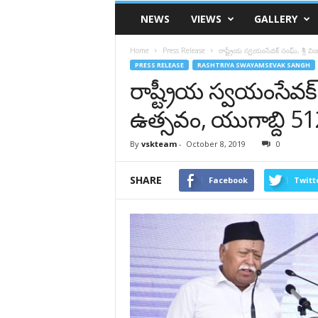
VSK
NEWS
VIEWS
GALLERY
Telangana
Home
Press Release
రాష్ట్రీయ స్వయంసేవక్ సంఘ్, శ్రీ
PRESS RELEASE
RASHTRIYA SWAYAMSEVAK SANGH
రాష్ట్రీయ స్వయంసేవక
ఉత్సవం, యుగాబ్ది 51
By
vskteam
-
October 8, 2019
0
SHARE
Facebook
Twitt