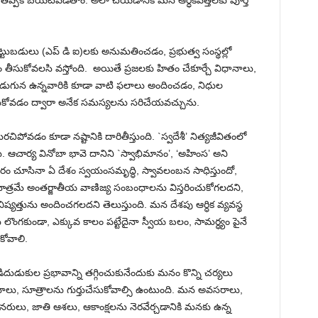
 తప్పక బయటపడతాం. అలా చేయడానికి మన ఆర్ధికవేత్తలకు పూర్తి
్ష పెట్టుబడులు (ఎప్ డి ఐ)లకు అనుమతించడం, ప్రభుత్వ సంస్థల్లో
తీసుకోవలసి వస్తోంది. అయితే ప్రజలకు హితం చేకూర్చే విధానాలు,
టడుగున ఉన్నవారికి కూడా వాటి ఫలాలు అందించడం, నిధుల
 తీసుకోవడం ద్వారా అనేక సమస్యలను సరిచేయవచ్చును.
ను మరచిపోవడం కూడా నష్టానికి దారితీస్తుంది. `స్వదేశీ’ నిత్యజీవితంలో
ారు. ఆచార్య వినోబా భావె దానిని `స్వాభిమానం’, ‘అహింస’ అని
్రకారం చూసినా ఏ దేశం స్వయంసమృద్ధి, స్వావలంబన సాధిస్తుందో,
త్రమే అంతర్జాతీయ వాణిజ్య సంబంధాలను విస్తరించుకోగలదని,
్యత్తును అందించగలదని తెలుస్తుంది. మన దేశపు ఆర్ధిక వ్యవస్థ
లొంగకుండా, ఎక్కువ కాలం పట్టేదైనా స్వీయ బలం, సామర్ధ్యం పైనే
కోవాలి.
ఒడిదుడుకుల ప్రభావాన్ని తగ్గించుకునేందుకు మనం కొన్ని చర్యలు
నాలు, సూత్రాలను గుర్తుచేసుకోవాల్సి ఉంటుంది. మన అవసరాలు,
రులు, జాతి ఆశలు, ఆకాంక్షలను నెరవేర్చడానికి మనకు ఉన్న