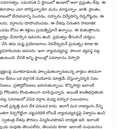
 సమానత్వం, సమరసత ఏ స్థాయిలో ఉండాలో అలా ప్రస్తుతం లేవు. ఈ
లాపాలు ఎలా సాగిస్తున్నాయో మనం చూస్తున్నాం. జాతి, ప్రాంతం,
ో భేదభావాన్ని పెంచడం, పరస్పరం విద్వేషాన్ని రెచ్చగొట్టడం, ఈ
ిత్వాలను, వర్గాలను రూపొందించడం, ఈ దేశపు చిరంతన సామాజిక
టించడం కోసం ఈ శక్తులు ప్రయత్నిస్తూనే ఉన్నాయి. ఈ కుతంత్రాలను
ో నిర్వీర్యం చేయాల్సిన అవసరం ఉంది. ప్రభుత్వం తీసుకునే చర్యలు,
లు చేసి తమ దుష్ట ప్రయోజనాలు నెరవేర్చుకునే ప్రయత్నం కూడా ఈ
ో వ్యవహరించడం అవసరం. ఇలా న్యాయవ్యవస్థ, పాలనా వ్యవస్థ పట్ల
ఉంటుంది. దీనికి అన్ని స్థాయిల్లో సమాధానం చెప్పాలి.
న వ్యక్తులపై మూకదాడులకు పాల్పడుతున్నారంటున్న వార్తలు తరచుగా
 కేవలం ఒక వర్గానికి చెందివారు మాత్రమే చేస్తున్నారన్నది నిజం
ణలు, ప్రత్యారోపణలు జరుగుతున్నాయి. కొన్నిసార్లు ఇలాంటి
ర్లు గోరంతను కొండంతలుగా చూపిస్తున్నారు. అయితే శాంతిభద్రతలకు
వల్ల సమాజంలో వివిధ వర్గాల మధ్య పరస్పర సంబంధాలు
లాంటి ప్రవృత్తి మన దేశ పరంపర కాదు. అలాగే మన రాజ్యాంగం దీన్ని
 రెచ్చగొట్టినా చట్టపరిధికి లోబడే న్యాయవ్యవస్థపై విశ్వాసం ఉంచి
 స్వతంత్ర దేశపు పౌరులు విస్మరించకూడని బాధ్యత ఇది. ఇలాంటి
ప్పుడు మద్దతు తెలుపలేదు, తెలుపదు కూడా. ఇలాంటి సంఘటనలు