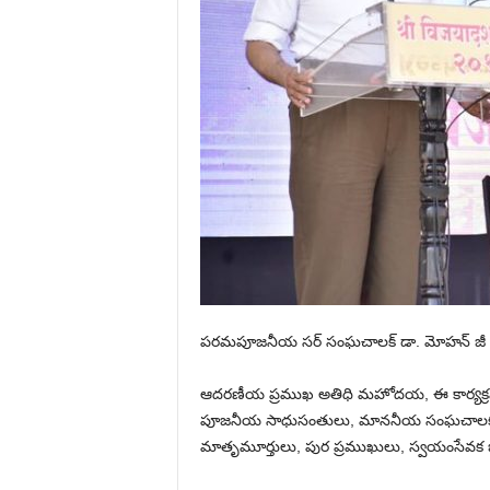
పరమపూజనీయ సర్ సంఘచాలక్ డా. మోహన్ జీ 
ఆదరణీయ ప్రముఖ అతిధి మహోదయ, ఈ కార్యక్రమాన్ని 
పూజనీయ సాధుసంతులు, మాననీయ సంఘచాలకు
మాతృమూర్తులు, పుర ప్రముఖులు, స్వయంసేవక