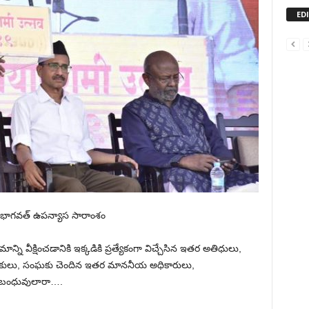
ED
భాగవత్ ఉపన్యాస సారాంశం
వీక్షించడానికి ఇక్కడికి ప్రత్యేకంగా విచ్చేసిన ఇతర అతిధులు,
లు, సంఘకు చెందిన ఇతర మాననీయ అధికారులు,
 బంధువులారా….