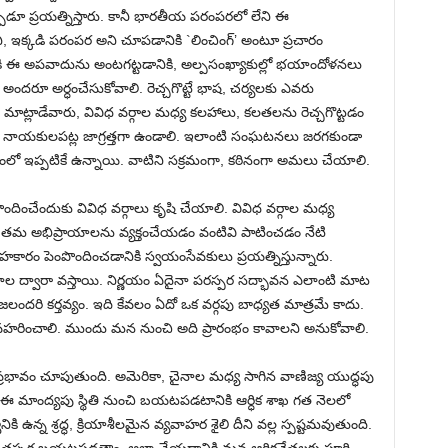
ుడూ ప్రయత్నిస్తారు. కానీ భారతీయ పరంపరలో లేని ఈ
్కడి పరంపర అని చూపడానికి `లించింగ్’ అంటూ ప్రచారం
ి ఈ అపవాదును అంటగట్టడానికి, అల్పసంఖ్యాకుల్లో భయాందోళనలు
ు అందరూ అర్ధంచేసుకోవాలి. రెచ్చగొట్టే భాష, చర్యలకు ఎవరు
ట్లాడేవారు, వివిధ వర్గాల మధ్య కలహాలు, కలతలను రెచ్చగొట్టడం
చే నాయకులపట్ల జాగ్రత్తగా ఉండాలి. ఇలాంటి సంఘటనలు జరగకుండా
ో ఇప్పటికే ఉన్నాయి. వాటిని సక్రమంగా, కఠినంగా అమలు చేయాలి.
చేందుకు వివిధ వర్గాలు కృషి చేయాలి. వివిధ వర్గాల మధ్య
 తమ అభిప్రాయాలను వ్యక్తంచేయడం వంటివి పాటించడం నేటి
కారం పెంపొందించడానికి స్వయంసేవకులు ప్రయత్నిస్తున్నారు.
నాల ద్వారా వస్తాయి. నిర్ణయం ఏదైనా పరస్పర సద్భావన ఎలాంటి మాట
ందరి కర్తవ్యం. ఇది కేవలం ఏదో ఒక వర్గపు బాధ్యత మాత్రమే కాదు.
్యవహరించాలి. ముందు మన నుంచి అది ప్రారంభం కావాలని అనుకోవాలి.
్ర ప్రభావం చూపుతుంది. అమెరికా, చైనాల మధ్య సాగిన వాణిజ్య యుద్ధపు
. ఈ మాంద్యపు స్థితి నుంచి బయటపడటానికి ఆర్ధిక శాఖ గత నెలలో
నికి ఉన్న శ్రద్ధ, క్రియాశీలమైన వ్యవాహర శైలి దీని వల్ల స్పష్టమవుతుంది.