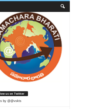
low us on Twitter
ts by @@vskts