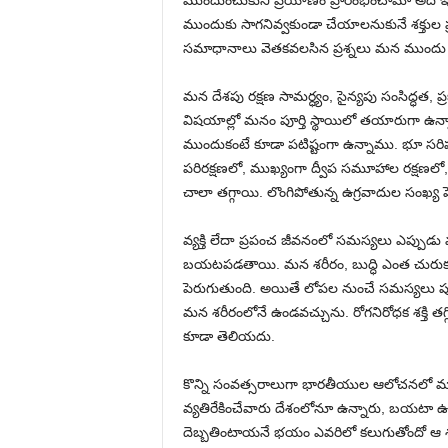
ముందుంచుకుని ప్రయాణం ప్రారంభించామో అది ఇం
ముందుకు సాగనివ్వకుండా చేయాలనుకునే శక్తుల
సమాధానాలు వెతకవలసిన ప్రశ్నలు మన ముందు 
మన దేశపు రక్షణ సామర్ధ్యం, సైన్యపు సంసిద్ధత, 
విషయాల్లో మనం పూర్తి స్థాయిలో తయారుగా ఉన
ముందుకంటే కూడా పటిష్టంగా ఉన్నాము. భూ సరిహద
పరిరక్షణలో, ముఖ్యంగా ద్వీప సమూహాల రక్షణల
చాలా తగ్గాయి. లొంగిపోతున్న ఉగ్రవాదుల సంఖ్య పె
వ్యక్తి లేదా ప్రపంచ జీవనంలో సమస్యలు ఎప్పుడు 
బయటపడతాయి. మన శరీరం, బుద్ధి ఎంత చురుకుగ
పెరుగుతుంది. అయితే లోపల నుంచే సమస్యలు పుట్ట
మన శరీరంలోనే ఉండవచ్చును. రోగనిరోధక శక్తి తగ
కూడా తెలియదు.
కొన్ని సంవత్సరాలుగా భారతీయుల ఆలోచనలో మార్
వ్యతిరేకించేవారు దేశంలోనూ ఉన్నారు, బయటా ఉన్
దెబ్బతింటాయనే భయం ఎవరిలో కలుగుతోందో ఆ శక