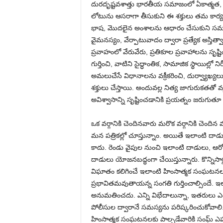
దురదృష్టవశాత్తు భారతీయ సమాజంలో ఏకాత్మత,
లోటును ఆసరాగా తీసుకుని ఈ శక్తులు తమ కార్యక
భాష, మొదలైన అంశాలను ఆధారం చేసుకుని సమాజంల
వైమనస్యం, వేర్పాటువాదం ద్వారా ప్రత్యేక అస్త
ప్రవాహంలో వేరువేరు, ప్రతికూల ప్రవాహాలను సృష్
గుర్తించి, వాటిని సైద్ధాంతిక, సామాజిక స్థాయిల్ల
అమలుచేసే విధానాలను వక్రీకరించి, దుర్వ్యాఖ్య
శక్తులు చేస్తాయి. అందువల్ల నిత్య జాగురుకతత
అవిశ్వాసాన్ని సృష్టించడానికి ప్రయత్నం జరుగుతూ 
ఒక వర్గానికి చెందినవారు మరొక వర్గానికి చెంది
మన పత్రికల్లో చూస్తున్నాం. అయితే ఇలాంటి దాడులు
కాదు. రెండు వైపుల నుంచి ఇలాంటి దాడులు, ఆరోప
దాడులు యోజనబద్ధంగా చేయిస్తున్నారు. కొన్నిసా
విఘాతం కలిగించే ఇలాంటి హింసాత్మక సంఘటనల
ప్రభావితమవుతాయన్న సంగతి గుర్తించాల్సిందే. ఇ
అనుమతించదు. ఎన్ని విభేదాలున్నా, ఇతరులు ఎంతగా
పోలీసుల ద్వారానే సమస్యను పరిష్కరించుకోవాలి.
హింసాత్మక సంఘటనలకు పాల్పడేవారికి సంఘ్ ఎ