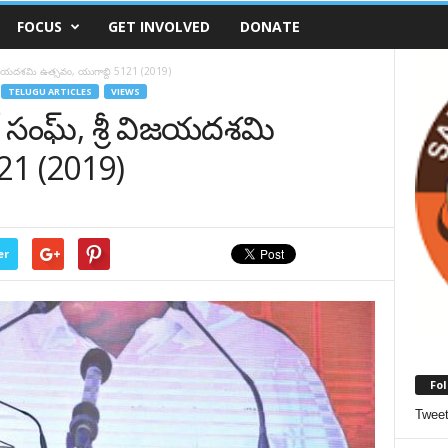
FOCUS
GET INVOLVED
DONATE
 విజయదశమి ఉత్సవం, యుగాబ్ది 5121 (2019)
TELUGU ARTICLES
VIEWS
్ సంఘ్, శ్రీ విజయదశమి
21 (2019)
er
Fol
Twee