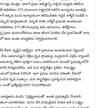
పక్షం మొత్తం, అలాగే ప్రజల అభిష్టాన్ని గుర్తించి మద్దతు తెలిపిన
తే అధికరణం 370 మూలంగా రాష్ట్రానికి జరిగిన అన్యాయం అంతమై,
గే అక్కడ నుంచి అన్యాయంగా తరిమివేతకు గురైన కాశ్మీరీ పండిట్ ల
్పుడే పూర్తవుతుంది. ఇప్పటి వరకు కాశ్మీరీ ప్రజలకు అందకుండా
ే అధికరణం 370 తొలగింపువల్ల తమ భూములు, ఉద్యోగాలు
 ప్రజల భయాందోళనలు కూడా తొలగి మిగిలిన దేశ ప్రజానీకంతో వారు
ిలో తమ వంతు బాధ్యతను నిర్వర్తించగలగాలి.
నేక దేశాల దృష్టిని ఆకర్షిస్తూ, వారి ప్రశంసలు అందుకుంటూ సెప్టెంబర్
 దేశం అడుగుపెట్టని దక్షిణ ధృవ ప్రాంతంపై చంద్రయాన్ విక్రమ్ ల్యాండర్
 అనుకున్న రీతిగా పూర్తిగా సఫలం కాకపోయినా మొదటి ప్రయత్నంలోనే
ి సాధ్యపడలేదు. ఇది మన శాస్త్రవేత్తల ప్రతిభ, సామర్ధ్యం,
పంచంలో మరింత పెరిగింది. ఇలా ప్రజలు చూపిన పరిణతి, దేశంలో
చిన దృఢ సంకల్పం, మన శాస్త్రవేత్తలు ప్రదర్శించిన అపారమైన
ఎంతో ప్రత్యేకమైనదిగా నిలచిపోతుంది.
్యతను మరచి, నిర్లక్ష్యభావంతో, అంతా ప్రభుత్వమే చేయాలి,
ధపూరితంగా మారకూడదు. మనం దేశ పరమవైభవ సాధన అనే ఏ లక్ష్యం