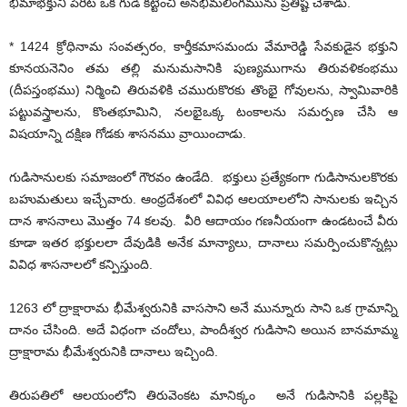
భీమాభక్తుని పేరిట ఒక గుడి కట్టించి అనభీమలింగమును ప్రతిష్ట చేశాడు.
* 1424 క్రోధినామ సంవత్సరం, కార్తీకమాసమందు వేమారెడ్డి సేవకుడైన భక్తుని
కూనయనెనిం తమ తల్లి మనుమసానికి పుణ్యముగాను తిరువళికంభము
(దీపస్తంభము) నిర్మించి తిరువళికి చమురుకొరకు తొంభై గోవులను, స్వామివారికి
పట్టువస్త్రాలను, కొంతభూమిని, నలభైఒక్క టంకాలను సమర్పణ చేసి ఆ
విషయాన్ని దక్షిణ గోడకు శాసనము వ్రాయించాడు.
గుడిసానులకు సమాజంలో గౌరవం ఉండేది. భక్తులు ప్రత్యేకంగా గుడిసానులకొరకు
బహుమతులు ఇచ్చేవారు. ఆంధ్రదేశంలో వివిధ ఆలయాలలోని సానులకు ఇచ్చిన
దాన శాసనాలు మొత్తం 74 కలవు. వీరి ఆదాయం గణనీయంగా ఉండటంచే వీరు
కూడా ఇతర భక్తులలా దేవుడికి అనేక మాన్యాలు, దానాలు సమర్పించుకొన్నట్లు
వివిధ శాసనాలలో కన్పిస్తుంది.
1263 లో ద్రాక్షారామ భీమేశ్వరునికి వాససాని అనే మున్నూరు సాని ఒక గ్రామాన్ని
దానం చేసింది. అదే విధంగా చందోలు, పాందీశ్వర గుడిసాని అయిన బానమామ్మ
ద్రాక్షారామ భీమేశ్వరునికి దానాలు ఇచ్చింది.
తిరుపతిలో ఆలయంలోని తిరువెంకట మానిక్కం అనే గుడిసానికి పల్లకిపై