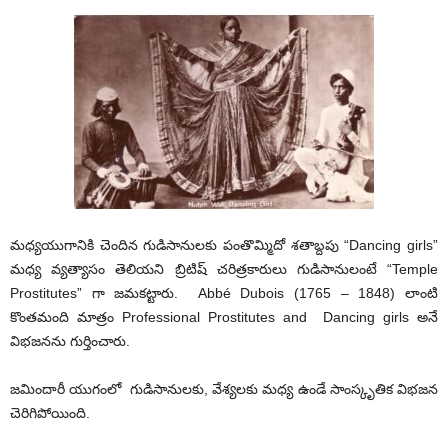
మధ్యయుగానికి చెందిన గుడిసానులకు పంతొమ్మిదో శతాబ్దపు “Dancing girls”
మధ్య వ్యత్యాసం తెలియని బ్రిటిష్ చరిత్రకారులు గుడిసానులంటే “Temple
Prostitutes” గా జమకట్టారు. Abbé Dubois (1765 – 1848) లాంటి
కొంతమంది మాత్రం Professional Prostitutes and Dancing girls అనే
విభజనను గుర్తించారు.
జమిందారీ యుగంలో గుడిసానులకు, వేశ్యలకు మధ్య ఉండే సాంస్కృతిక విభజన
చెరిగిపోయింది.