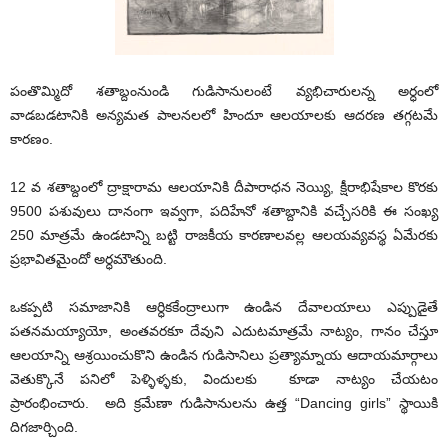
పంతొమ్మిదో శతాబ్దంనుండి గుడిసానులంటే వ్యభిచారులన్న అర్ధంలో
వాడబడటానికి అన్యమత పాలనలలో హిందూ ఆలయాలకు ఆదరణ తగ్గటమే
కారణం.
12 వ శతాబ్దంలో ద్రాక్షారామ ఆలయానికి దీపారాధన నెయ్యి, క్షీరాభిషేకాల కొరకు
9500 పశువులు దానంగా ఇవ్వగా, పదిహేనో శతాబ్దానికి వచ్చేసరికి ఈ సంఖ్య
250 మాత్రమే ఉండటాన్ని బట్టి రాజకీయ కారణాలవల్ల ఆలయవ్యవస్థ ఏమేరకు
ప్రభావితమైందో అర్ధమౌతుంది.
ఒకప్పటి సమాజానికి ఆర్ధికకేంద్రాలుగా ఉండిన దేవాలయాలు ఎప్పుడైతే
పతనమయ్యాయో, అంతవరకూ దేవుని ఎదుటమాత్రమే నాట్యం, గానం చేస్తూ
ఆలయాన్ని ఆశ్రయించుకొని ఉండిన గుడిసానిలు ప్రత్యామ్నాయ ఆదాయమార్గాలు
వెతుక్కొనే పనిలో పెళ్ళిళ్ళకు, విందులకు కూడా నాట్యం చేయటం
ప్రారంభించారు. అది క్రమేణా గుడిసానులను ఉత్త “Dancing girls” స్థాయికి
దిగజార్చింది.