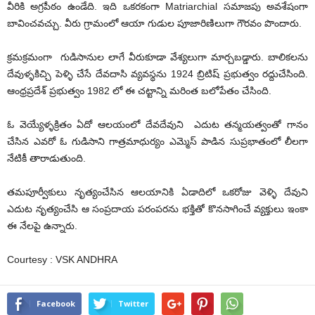
వీరికి అగ్రపీఠం ఉండేది. ఇది ఒకరకంగా Matriarchial సమాజపు అవశేషంగా
బావించవచ్చు. వీరు గ్రామంలో ఆయా గుడుల పూజారిణిలుగా గౌరవం పొందారు.
క్రమక్రమంగా గుడిసానుల లాగే వీరుకూడా వేశ్యలుగా మార్చబడ్డారు. బాలికలను
దేవుళ్ళకిచ్చి పెళ్ళి చేసే దేవదాసి వ్యవస్థను 1924 బ్రిటిష్ ప్రభుత్వం రద్దుచేసింది.
ఆంధ్రప్రదేశ్ ప్రభుత్వం 1982 లో ఈ చట్టాన్ని మరింత బలోపేతం చేసింది.
ఓ వెయ్యేళ్ళక్రితం ఏదో ఆలయంలో దేవదేవుని ఎదుట తన్మయత్వంతో గానం
చేసిన ఎవరో ఓ గుడిసాని గాత్రమాధుర్యం ఎమ్మెస్ పాడిన సుప్రభాతంలో లీలగా
నేటికీ తారాడుతుంది.
తమపూర్వీకులు నృత్యంచేసిన ఆలయానికి ఏడాదిలో ఒకరోజు వెళ్ళి దేవుని
ఎదుట నృత్యంచేసి ఆ సంప్రదాయ పరంపరను భక్తితో కొనసాగించే వ్యక్తులు ఇంకా
ఈ నేలపై ఉన్నారు.
Courtesy : VSK ANDHRA
Facebook
Twitter