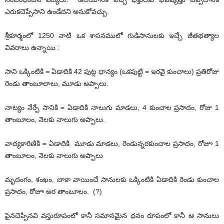
ఎరుకచెప్పేసాని ఉండేదని అనుకోవచ్చు.
శ్రీకూర్మంలో 1250 నాటి ఒక శాసనములో గుడిసానులకు ఇచ్చే జీతభత్యాల
వివరాలు ఉన్నాయి :
సాని ఒక్కింటికి = ఏడాదికి 42 పుట్ల ధాన్యం (ఒకపుట్టి = ఇరవై కుంచాలు) ప్రతిరోజు
రెండు తాంబూలాలు, మూడు అప్పాలు.
నాట్యం నేర్పే సానికి = ఏడాదికి నాలుగు మాడలు, 4 కుంచాల ప్రసాదం, రోజు 1
తాంబూలం, నెలకు నాలుగు అప్పాలు.
వాద్యకారిణికి = ఏడాదికి మూడు మాడలు, రెండున్నరకుంచాల ప్రసాదం, రోజూ 1
తాంబూలం, నెలకు నాలుగు అప్పాలు
మృదంగం, శంఖం, బాకా వాయించే సానులకు ఒక్కింటికి ఏడాదికి రెండు కుంచాల
ప్రసాదం, రోజూ అర తాంబూలం. (?)
పైనచెప్పినవి వస్తురూపంలో కానీ సమానమైన ధనం రూపంలో కానీ ఆ సానులు