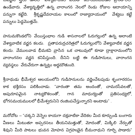
ఉండేవారు. వేశ్యావృత్తిలో ఉన్న వారాంగన నెలలో రెండు రోజుల ఆదాయాన్ని
పన్నుగా కట్టేది. శ్రీకృష్ణదేవరాయల కాలంలో రాజ్యాదాయంలో వేశ్యలు కట్టే
పన్నులు పెద్దమొత్తమే.
హనుమకొండలోని వేయిస్తంభాల గుడి శాసనాలలో ఓరుగల్లులో ఉన్న అలాంటి
వేశ్యావాటిక వర్ణన కలదు. ప్రతాపరుద్రచరిత్రలో ఓరుగల్లులోని వేశ్యావాటిక వర్ణన
కలదు. వేములవాడ భీమకవి వ్రాసిన ఒక చాటువులో కూడా ద్రాక్షారామంలోని
వారాంగనల వర్ణన కనిపిస్తుంది. దీనిని బట్టి ఈ గుడిసానులు, వారాంగన
వ్యవస్థలు వేరువేరుగా ఉన్నట్లు అర్ధమౌతుంది.
శ్రీనాథుడు భీమేశ్వర ఆలయంలోని గుడిసానులను వర్ణించేటపుడు శృంగారరసం
కాక భక్తిరసం పలికించాడు. “వారంతా తమ అందంతో, చామరసేవలతో,
అపురూపమైన నాట్యకౌశలంతో, గాన మాధుర్యంతో ప్రతిసంధ్యలో,
భోగసమయములలో భీమేశ్వరునిని రంజింపచేస్తున్నారని అంటాడు” .
మరోచోట – “చక్కని వెన్నెల కాయగా దక్షవాటికా వేదికల మీద కూర్చుండి బంగారు
వీణలు మీటుతూ అప్సరసలు తీయనిమత్తుతో, మోదంతో, మిక్కిలి నేర్పుతో
శివుని మీది పాటలు భువన మోహన విగ్రహుడైన బీమనాథుని గూర్చి పాడారు”