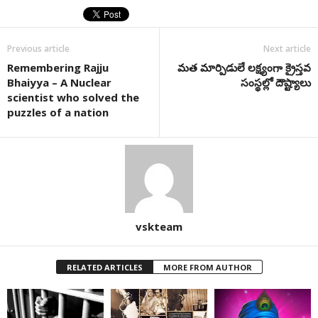
Previous article
Next article
Remembering Rajju
మ‌త మార్పిడులే ల‌క్ష్యంగా క్రైస్తవ
Bhaiyya – A Nuclear
సంస్థల్లో దౌష్ట్యాలు
scientist who solved the
puzzles of a nation
vskteam
RELATED ARTICLES
MORE FROM AUTHOR