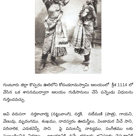
గుంటూరు జిల్లా కొప్పరం ఊరిలోని కోదండరామస్వామి ఆలయంలో క్రీశ 1114 లో
వేసిన ఒక శాసనముద్వారా ఆలయం గుడిసానులు చేసే పన్నెండు విధులను
గుర్తించవచ్చు.
అవి వరుసగా నర్తకాచార్య (నట్టువాంగి), నర్తకి, నటీమణి (పాత్ర), గాయని,
వేణువు, మృదంగము, శంఖము, నాదస్వరం ఊదుస్త్రీలు, వింజామర వీచే సాని,
పరిచారిక, ఎరుకచెప్పే సాని. పై పనులన్నీ నాట్యము, సంగీతము లకు
సంబంధించిన విద్యలు. ఆలయానికి వచ్చే భక్తులకు భవిష్యత్తు చెప్పటానికి