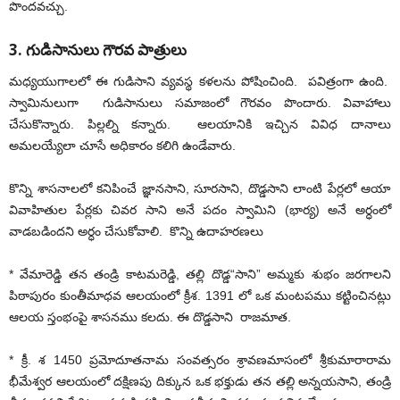
పొందవచ్చు.
3. గుడిసానులు గౌరవ పాత్రులు
మధ్యయుగాలలో ఈ గుడిసాని వ్యవస్థ కళలను పోషించింది. పవిత్రంగా ఉంది.
స్వామినులుగా గుడిసానులు సమాజంలో గౌరవం పొందారు. వివాహాలు
చేసుకొన్నారు. పిల్లల్ని కన్నారు. ఆలయానికి ఇచ్చిన వివిధ దానాలు
అమలయ్యేలా చూసే అధికారం కలిగి ఉండేవారు.
కొన్ని శాసనాలలో కనిపించే జ్ఞానసాని, సూరసాని, దొడ్డసాని లాంటి పేర్లలో ఆయా
వివాహితుల పేర్లకు చివర సాని అనే పదం స్వామిని (భార్య) అనే అర్ధంలో
వాడబడిందని అర్ధం చేసుకోవాలి. కొన్ని ఉదాహరణలు
* వేమారెడ్డి తన తండ్రి కాటమరెడ్డి, తల్లి దొడ్డ“సాని” అమ్మకు శుభం జరగాలని
పిఠాపురం కుంతీమాధవ ఆలయంలో క్రీశ. 1391 లో ఒక మంటపము కట్టించినట్లు
ఆలయ స్తంభంపై శాసనము కలదు. ఈ దొడ్డసాని రాజమాత.
* క్రీ. శ 1450 ప్రమోదూతనామ సంవత్సరం శ్రావణమాసంలో శ్రీకుమారారామ
భీమేశ్వర ఆలయంలో దక్షిణపు దిక్కున ఒక భక్తుడు తన తల్లి అన్నయసాని, తండ్రి