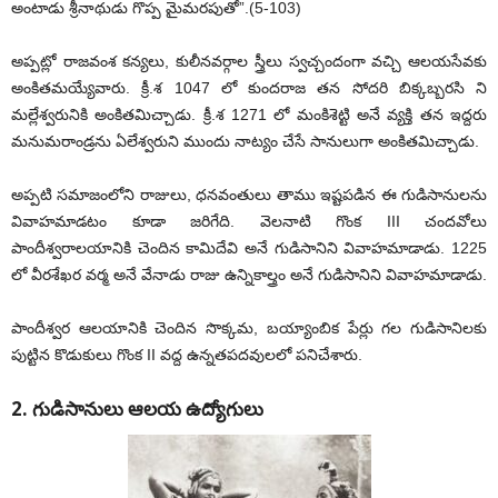
అంటాడు శ్రీనాథుడు గొప్ప మైమరపుతో”.(5-103)
అప్పట్లో రాజవంశ కన్యలు, కులీనవర్గాల స్త్రీలు స్వచ్చందంగా వచ్చి ఆలయసేవకు
అంకితమయ్యేవారు. క్రీ.శ 1047 లో కుందరాజ తన సోదరి బిక్కబ్బరసి ని
మల్లేశ్వరునికి అంకితమిచ్చాడు. క్రీ.శ 1271 లో మంకిశెట్టి అనే వ్యక్తి తన ఇద్దరు
మనుమరాండ్రను ఏలేశ్వరుని ముందు నాట్యం చేసే సానులుగా అంకితమిచ్చాడు.
అప్పటి సమాజంలోని రాజులు, ధనవంతులు తాము ఇష్టపడిన ఈ గుడిసానులను
వివాహమాడటం కూడా జరిగేది. వెలనాటి గొంక III చందవోలు
పాందీశ్వరాలయానికి చెందిన కామిదేవి అనే గుడిసానిని వివాహమాడాడు. 1225
లో వీరశేఖర వర్మ అనే వేనాడు రాజు ఉన్నికాల్త్రం అనే గుడిసానిని వివాహమాడాడు.
పాందీశ్వర ఆలయానికి చెందిన సొక్కమ, బయ్యాంబిక పేర్లు గల గుడిసానిలకు
పుట్టిన కొడుకులు గొంక II వద్ద ఉన్నతపదవులలో పనిచేశారు.
2. గుడిసానులు ఆలయ ఉద్యోగులు