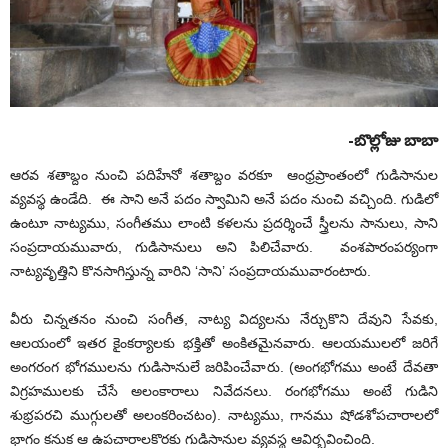
-బొల్లోజు బాబా
ఆ
రవ శతాబ్దం నుంచి పదిహేనో శతాబ్దం వరకూ ఆంధ్రప్రాంతంలో గుడిసానుల
వ్యవస్థ ఉండేది. ఈ సాని అనే పదం స్వామిని అనే పదం నుంచి వచ్చింది. గుడిలో
ఉంటూ నాట్యము, సంగీతము లాంటి కళలను ప్రదర్శించే స్త్రీలను సానులు, సాని
సంప్రదాయమువారు, గుడిసానులు అని పిలిచేవారు. వంశపారంపర్యంగా
నాట్యవృత్తిని కొనసాగిస్తున్న వారిని ‘సాని’ సంప్రదాయమువారంటారు.
వీరు చిన్నతనం నుంచి సంగీత, నాట్య విద్యలను నేర్చుకొని దేవుని సేవకు,
ఆలయంలో ఇతర కైంకర్యాలకు భక్తితో అంకితమైనవారు. ఆలయములలో జరిగే
అంగరంగ భోగములను గుడిసానులే జరిపించేవారు. (అంగభోగము అంటే దేవతా
విగ్రహములకు చేసే అలంకారాలు నివేదనలు. రంగభోగము అంటే గుడిని
శుభ్రపరచి ముగ్గులతో అలంకరించటం). నాట్యము, గానము షోడశోపచారాలలో
భాగం కనుక ఆ ఉపచారాలకొరకు గుడిసానుల వ్యవస్థ ఆవిర్భవించింది.