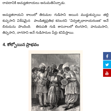
రావటానికి అచ్యుతరాయలు అనుమతినిచ్చాడు.
అచ్యుతరాయని కాలంలో తిరుమల గుడిసాని అయిన ముద్దుకుప్పయి తల్లి
కుప్పసాని విశేషమైన పాండిత్యప్రతిభ కనబరచి “విద్వత్సభారాయరంజక” అనే
బిరుదును పొందింది. తిరుపతి గుడి శాసనాలలో లింగసాని, హనుమసాని,
తిప్పసాని, నాగసాని అనే గుడిసానుల పేర్లు కనిపిస్తాయి.
4. కోల్పోయిన ప్రాభవం