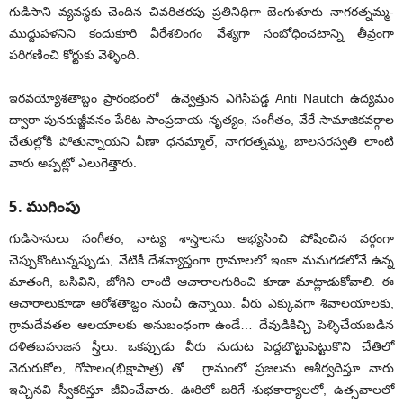
గుడిసాని వ్యవస్థకు చెందిన చివరితరపు ప్రతినిధిగా బెంగుళూరు నాగరత్నమ్మ-
ముద్దుపళనిని కందుకూరి వీరేశలింగం వేశ్యగా సంబోధించటాన్ని తీవ్రంగా
పరిగణించి కోర్టుకు వెళ్ళింది.
ఇరవయ్యోశతాబ్దం ప్రారంభంలో ఉవ్వెత్తున ఎగిసిపడ్డ Anti Nautch ఉద్యమం
ద్వారా పునరుజ్జీవనం పేరిట సాంప్రదాయ నృత్యం, సంగీతం, వేరే సామాజికవర్గాల
చేతుల్లోకి పోతున్నాయని వీణా ధనమ్మాల్, నాగరత్నమ్మ, బాలసరస్వతి లాంటి
వారు అప్పట్లో ఎలుగెత్తారు.
5. ముగింపు
గుడిసానులు సంగీతం, నాట్య శాస్త్రాలను అభ్యసించి పోషించిన వర్గంగా
చెప్పుకొంటున్నప్పుడు, నేటికీ దేశవ్యాప్తంగా గ్రామాలలో ఇంకా మనుగడలోనే ఉన్న
మాతంగి, బసివిని, జోగిని లాంటి ఆచారాలగురించి కూడా మాట్లాడుకోవాలి. ఈ
ఆచారాలుకూడా ఆరోశతాబ్దం నుంచీ ఉన్నాయి. వీరు ఎక్కువగా శివాలయాలకు,
గ్రామదేవతల ఆలయాలకు అనుబంధంగా ఉండే… దేవుడికిచ్చి పెళ్ళిచేయబడిన
దళితబహుజన స్త్రీలు. ఒకప్పుడు వీరు నుదుట పెద్దబొట్టుపెట్టుకొని చేతిలో
వెదురుకోల, గోపాలం(భిక్షాపాత్ర) తో గ్రామంలో ప్రజలను ఆశీర్వదిస్తూ వారు
ఇచ్చినవి స్వీకరిస్తూ జీవించేవారు. ఊరిలో జరిగే శుభకార్యాలలో, ఉత్సవాలలో