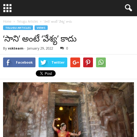
Home
Telugu Articles
‘సాని’ అంటే ‘వేశ్య’ కాదు
TELUGU ARTICLES
VIEWS
‘సాని’ అంటే ‘వేశ్య’ కాదు
By
vskteam
-
January 29, 2022
0
Facebook
Twitter