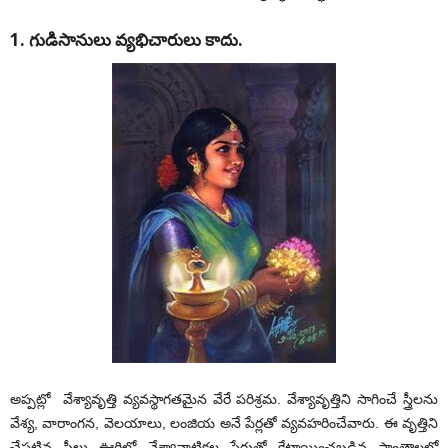
1. గుడిసానులు వ్యభిచారులు కాదు.
అప్పట్లో వేశ్యావృత్తి వ్యవస్థాగతమైన వేరే పరిశ్రమ. వేశ్యావృత్తిని సాగించే స్త్రీలను
వేశ్య, వారాంగన, వెలయాలు, లంజియ అనే పేర్లతో వ్యవహరించేవారు. ఈ వృత్తిని
చేపట్టిన స్త్రీలు ఊరిలో వేశ్యావాటికల పేరుతో కేటాయించబడిన ప్రాంతాలలో