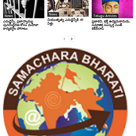
News
News
Telugu Articles
నియంతృత్వ ఎమర్జెన్సీకి 49
ఎమర్జెన్సీ: ప్రజాస్వామ్య
ప్రజాకవి, భక్తి ఉద్యమకారుడు,
ఏళ్లు
పునరుద్ధరణ కోసం మహిళా
సమాజిక సంస్కర్త సంత్‌
కార్యకర్తల పోరాటం
కబీర్‌దాస్‌