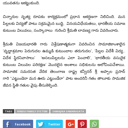
యువతను ఆకట్టుకుంది.
చిన్నారుల నృత్య రూపకం కార్యక్రమంలో ప్రధాన ఆకర్షణగా నిలిచింది. మన
పిల్లలకు విద్యతో పాటు సక్రమమైన బుద్ది, వినయవిధేయతలు, భారతీయ సమాజ
కుటుంబ విలువలు, సంస్కారాలు గురించి శ్రీమతి లావణ్య గారు వివరించారు.
శ్రీమతి విజయభారతి గారు విశ్లేషణాత్మకంగా వివరించిన సామాజికాంశాలైన
‘వృద్దాశ్రమాల పెరుగుదల ఉమ్మడి కుటుంబాల తరుగుదల’, ‘పిల్లల విదేశీ విద్య..
విదేశ స్థిరనివాసాలు’ ‘అసలుపిల్లలను ఎలా పెంచాలి’, ‘భారతీయ వసుదైక
కుటుంబ విలువల పరిరక్షణ’ మొదలైన అంశాలు సభికులను ఆలోచింపచేశాయి.
సామాజిక సమరసత వేదిక తెలంగాణ రాష్ట్ర కన్వీనర్ శ్రీ అప్పాల ప్రసాద్
గారి “ఎట్టుండెరా మన ఊరు ఎట్డుండేరా” పాట అందరినీ గతం తాలూకు సామజిక
జీవన స్థితి గతుల వైపు తీసుకెళ్ళింది.
TAGS
HINDU FAMILY SYSTEM
SAMAJIKA SAMARASATA
Facebook
Twitter