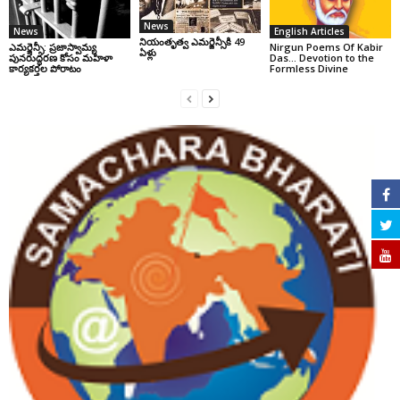
News
News
English Articles
నియంతృత్వ ఎమర్జెన్సీకి 49
ఎమర్జెన్సీ: ప్రజాస్వామ్య
Nirgun Poems Of Kabir
ఏళ్లు
పునరుద్ధరణ కోసం మహిళా
Das… Devotion to the
కార్యకర్తల పోరాటం
Formless Divine