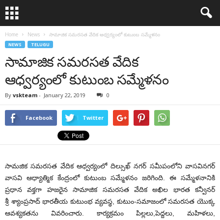
Home
News
సామాజిక సమరసత వేదిక ఆధ్వర్యంలో కుటుంబ సమ్మేళనం
NEWS
TELUGU
సామాజిక సమరసత వేదిక
ఆధ్వర్యంలో కుటుంబ సమ్మేళనం
By
vskteam
-
January 22, 2019
0
Facebook
Twitter
సామజిక సమరసత వేదిక ఆధ్వర్యంలో దిల్సుఖ్ నగర్ సమీపంలోని వాసవినగర్
వాసవి ఆధ్యాత్మిక కేంద్రంలో కుటుంబ సమ్మేళనం జరిగింది. ఈ సమ్మేళనానికి
ప్రధాన వక్తగా హజరైన సామాజిక సమరసత వేదిక అఖిల భారత కన్వీనర్
శ్రీ శ్యాంప్రసాద్ భారతీయ కుటుంభ వ్యవస్థ, కుటుం-సమాజంలో సమరసత యొక్క
ఆవశ్యకతను వివరించారు. కార్యక్రమం పిల్లలు,పెద్దలు, మహిళలు,