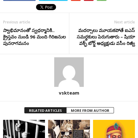
Previous article
Next article
స్వాభిమానంతో స్వధర్మానికి..
మదర్సాలు మూయకపోతే ఐఎస్
క్రైస్తవం నుండి 96 మంది గిరిజనుల
సమర్ధకులు పెరుగుతారు – షియా
పునరాగమనం
వక్ఫ్ బోర్డ్ అధ్యక్షుడు వసీం రిజ్వీ
vskteam
RELATED ARTICLES
MORE FROM AUTHOR