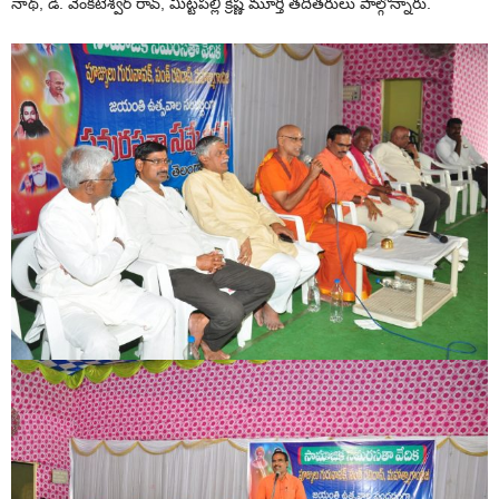
నాథ్, డి. వెంకటెశ్వర్ రావ్, మిట్టపల్లి క్రిష్ణ మూర్తి తదితరులు పాల్గొన్నారు.