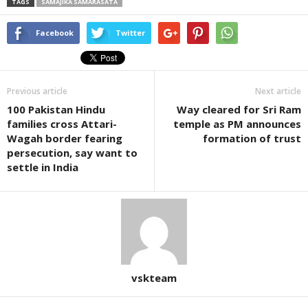
TAGS
SAMAJIKA SAMARASATA
Facebook
Twitter
Previous article
Next article
100 Pakistan Hindu
Way cleared for Sri Ram
families cross Attari-
temple as PM announces
Wagah border fearing
formation of trust
persecution, say want to
settle in India
vskteam