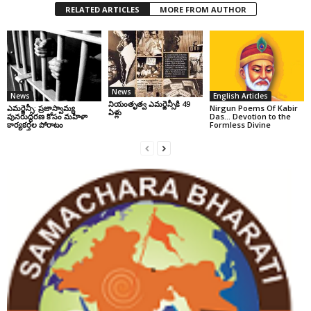
RELATED ARTICLES
MORE FROM AUTHOR
News
News
English Articles
నియంతృత్వ ఎమర్జెన్సీకి 49
ఎమర్జెన్సీ: ప్రజాస్వామ్య
Nirgun Poems Of Kabir
ఏళ్లు
పునరుద్ధరణ కోసం మహిళా
Das… Devotion to the
కార్యకర్తల పోరాటం
Formless Divine