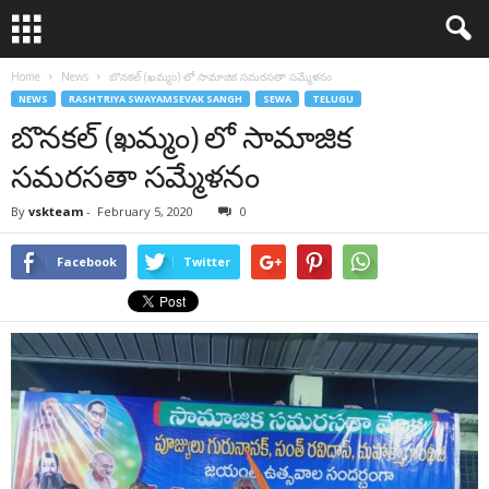
Home
News
బొనకల్ (ఖమ్మం) లో సామాజిక సమరసతా సమ్మేళనం
NEWS
RASHTRIYA SWAYAMSEVAK SANGH
SEWA
TELUGU
బొనకల్ (ఖమ్మం) లో సామాజిక
సమరసతా సమ్మేళనం
By
vskteam
-
February 5, 2020
0
Facebook
Twitter