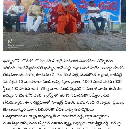
ఖమ్మంలోని బొనకల్ లో పిబ్రవరి 4 రాత్రి సామాజిక సమరసతా సమ్మేళనం
జరిగింది. ఈ సమ్మేళనానికి ఖమ్మం, కామేపల్లి, రఘు నాథ పాలెం, ఖమ్మం రూరల్,
తిరుమలాయ పాలెం, కూసుమంచి, నేల కొండ పల్లి, ముదిగొండ,తల్లాడ, కారేపల్లి
మొదలైన 10 మండలాల నుండి అన్ని వర్గాల ప్రజలు 1000 మంది వరకు (600
స్త్రీలు,400 పురుషులు ), 78 గ్రామాల నుండి ఫిబ్రవరి 4 మంగళ వారం ఉదయం
ఖమ్మం నగరం లోని ఎంబి గార్డెన్స్ లొ జరిగిన సమరసతా సమ్మేళనానికి
చేరుకున్నారు. ఈ కార్యక్రమంలో పూజ్యశ్రీ విజయ భుమానందగిరి స్వామి, ప్రముఖ
కవి డా.భాస్కర యోగి, సమరసతా వేదిక రాష్ట్ర ఉపాధ్యక్షులు
సత్యనారాయణ,రాష్ట్ర కార్యదర్శి కీసర జయపాల్ రెడ్డి, జిల్లా అధ్యక్షులు
వెంకటేశ్వర రావ్, నగర కన్వీనర్ మోహన కృష్ణ, సభ్యులు రామక్రిష్ణా రెడ్డి, నరేంద్ర