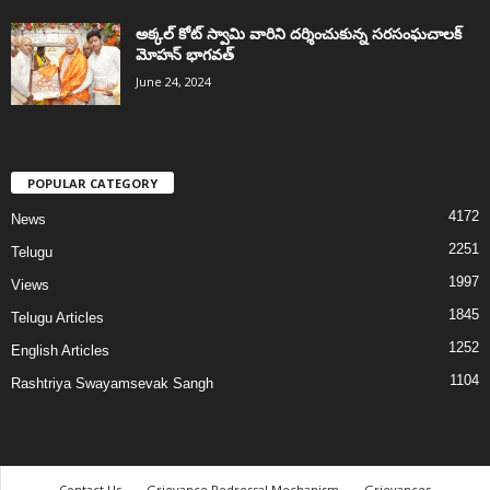
అక్కల్‌ కోట్‌ స్వామి వారిని దర్శించుకున్న సరసంఘచాలక్
మోహన్ భాగవత్
June 24, 2024
POPULAR CATEGORY
4172
News
2251
Telugu
1997
Views
1845
Telugu Articles
1252
English Articles
1104
Rashtriya Swayamsevak Sangh
Contact Us
Grievance Redressal Mechanism
Grievances