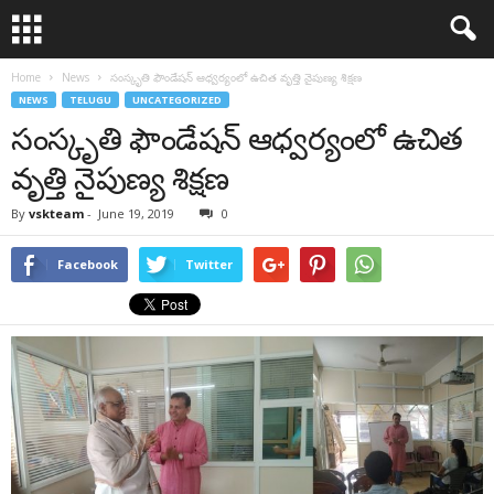
Home
News
సంస్కృతి ఫౌండేషన్ ఆధ్వర్యంలో ఉచిత వృత్తి నైపుణ్య శిక్షణ
NEWS
TELUGU
UNCATEGORIZED
సంస్కృతి ఫౌండేషన్ ఆధ్వర్యంలో ఉచిత
వృత్తి నైపుణ్య శిక్షణ
By
vskteam
-
June 19, 2019
0
Facebook
Twitter