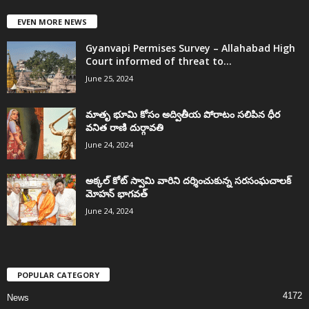
EVEN MORE NEWS
Gyanvapi Permises Survey – Allahabad High
Court informed of threat to...
June 25, 2024
మాతృ భూమి కోసం అద్వితీయ పోరాటం సలిపిన ధీర
వనిత రాణి దుర్గావతి
June 24, 2024
అక్కల్‌ కోట్‌ స్వామి వారిని దర్శించుకున్న సరసంఘచాలక్
మోహన్ భాగవత్
June 24, 2024
POPULAR CATEGORY
4172
News