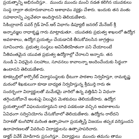
ప్రయత్నాన్ని అభినందిస్తూ.. ముందు ముందు మంచి నడత కలిగిన యువకులు
సంస్థ ద్వారా తయారుకావాలని ఆశాభావం వ్యక్తం చేశారు. ఇందుకు తన వంతు
సహకారాన్ని ఎల్లవేళలా అందిస్తానని తెలియజేశారు.
సికింద్రాబాద్ పవర్ గ్రిడ్ హెచ్.ఆర్ విభాగం డిప్యూటీ జనరల్ మేనేజర్ శ్రీ
అన్నావజ్జల రాధాకృష్ణ గారు మాట్లాడుతూ.. యువతకు ప్రభుత్వ శాఖలలో ఉద్యోగ
అవకాశాలు, ఉద్యోగ ప్రయత్నం చేయడానికి తీసుకోవలసిన జాగ్రత్తలు
సూచించారు. ప్రభుత్వ సంస్థలు అవినీతిరహితంగా పని చేయాలంటే
నీతివంతమైన యువత ప్రభుత్వ ఉద్యోగాల్లో చేరాలని అన్నారు. తన
నుండి ఏ విధమైన సలహాలు, సూచనలు కావాలన్నా అందించేందుకు సిద్ధంగా
ఉంటానని తెలియజేశారు.
కూకట్పల్లిలో కార్పొరేట్ విద్యాసంస్థలకు ధీటుగా పాఠశాల నిర్వహిస్తూ, రామకృష్ణ
మఠంలో శిఖకులుగా కూడా బాధ్యత నిర్వహిస్తున్న శ్రీముర్తి గారు ఈ
సందర్భంగా విద్యార్థులతో మమేకమై వారిలో ఉన్న వత్తిడిని ఏ విధంగా
తగ్గించుకోవానే అంశంపై విలువైన మెళకువలు తెలియజేసారు. ఉద్యోగ
ప్రయత్నాలలో విఫలమయ్యామని బాధ పడకుండా వచ్చిన అవకాశాలను
ఏవిధంగా సద్వినియోగం చేసుకోవాలో తెలియజేశారు. ఉద్యోగం రాలేదని
నిరాశతో కుంగిపోక మరింత ఉత్సాహంగా ప్రయత్నిస్తే విజయం తప్పక వరిస్తుందని
ఉదాహరణలతో వివరించి విద్యార్థులను ఉత్సాహపరిచారు.
డాక్టర్ వివేక్ మోడిగారు ప్రసంగిస్తూ.. విద్యార్థులు ముందు తమను తాము