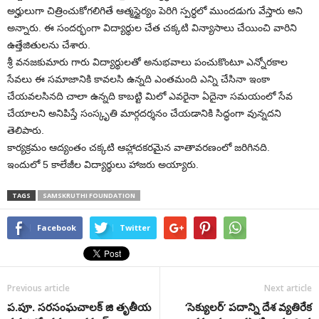
అర్హులుగా చిత్రించుకోగలిగితే ఆత్మస్థైర్యం పెరిగి స్పర్ధలో ముందడుగు వేస్తారు అని
అన్నారు. ఈ సందర్భంగా విద్యార్థుల చేత చక్కటి విన్యాసాలు చేయించి వారిని
ఉత్తేజితులను చేశారు.
శ్రీ వనజకుమారు గారు విద్యార్థులతో అనుభవాలు పంచుకొంటూ ఎన్నోరకాల
సేవలు ఈ సమాజానికి కావలసి ఉన్నది ఎంతమంది ఎన్ని చేసినా ఇంకా
చేయవలసినది చాలా ఉన్నది కాబట్టి మిలో ఎవరైనా ఏదైనా సమయంలో సేవ
చేయాలని అనిపిస్తే సంస్కృతి మార్గదర్శనం చేయడానికి సిద్ధంగా వున్నదని
తెలిపారు.
కార్యక్రమం ఆద్యంతం చక్కటి ఆహ్లాదకరమైన వాతావరణంలో జరిగినది.
ఇందులో 5 కాలేజీల విద్యార్థులు హాజరు అయ్యారు.
TAGS
SAMSKRUTHI FOUNDATION
Facebook
Twitter
Previous article
Next article
ప.పూ. సరసంఘచాలక్ జి తృతీయ
‘సెక్యులర్’ పదాన్ని దేశ వ్యతిరేక