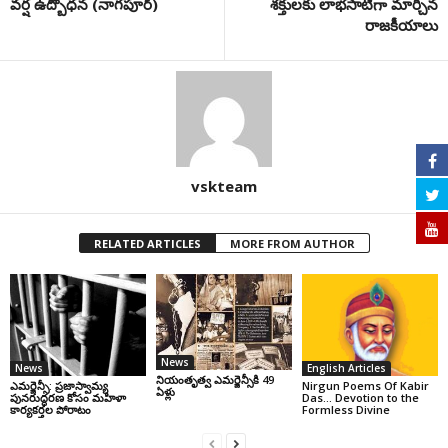
వర్ష ఉద్బోధన (నాగపూర్)
శక్తులకు లాభసాటిగా మార్చిన
రాజకీయాలు
vskteam
RELATED ARTICLES
MORE FROM AUTHOR
News
News
English Articles
నియంతృత్వ ఎమర్జెన్సీకి 49
ఎమర్జెన్సీ: ప్రజాస్వామ్య
Nirgun Poems Of Kabir
ఏళ్లు
పునరుద్ధరణ కోసం మహిళా
Das… Devotion to the
కార్యకర్తల పోరాటం
Formless Divine