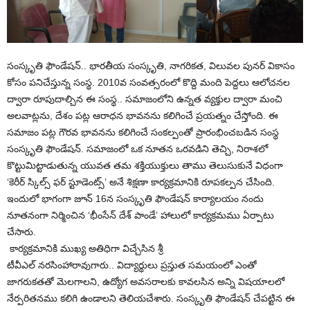
సంస్కృతి ఫౌండేషన్.. భారతీయ సంస్కృతి, నాగరికత, విలువల పునర్ వికాసం
కోసం పనిచేస్తున్న సంస్థ. 2010వ సంవత్సరంలో కొద్ది మంది పెద్దలు ఆలోచనల
ద్వారా రూపుదాల్చిన ఈ సంస్థ.. సమాజంలోని ఉన్నత వ్యక్తుల ద్వారా మంచి
అలవాట్లను, దేశం పట్ల ఆరాధన భావనను కలిగించే ప్రయత్నం చేస్తోంది. ఈ
సమాజం పట్ల గౌరవ భావనను కలిగించే సంకల్పంతో ప్రారంభించబడిన సంస్థ
సంస్కృతి ఫౌండేషన్. సమాజంలో ఒక నూతన ఒరవడిని తెచ్చి, నిరాశలో
కొట్టుమిట్టాడుతున్న యువత తమ శక్తియుక్తులు తాము తెలుసుకునే విధంగా
‘కెరీర్ స్కిల్స్ ఫర్ స్టూడెంట్స్’ అనే శిక్షణా కార్యక్రమానికి రూపకల్పన చేసింది.
ఇందులో భాగంగా జూన్ 16న సంస్కృతి ఫౌండేషన్ కార్యాలయం నందు
నూతనంగా నిర్మించిన ‘భీంసేన్ దేశ్ పాండే’ హాలులో కార్యక్రమము ఏర్పాటు
చేసారు.
కార్యక్రమానికి ముఖ్య అతిధిగా విచ్చేసిన శ్రీ
టీవీఎల్ నరసింహారావుగారు.. విద్యార్థులు ప్రస్తుత సమయంలో ఎంతో
జాగరుకతతో మెలగాలని, ఉద్యోగ అవసరాలకు కావలసిన అన్ని విషయాలలో
నేర్పరితనము కలిగి ఉండాలని తెలియచేశారు. సంస్కృతి ఫౌండేషన్ చేపట్టిన ఈ